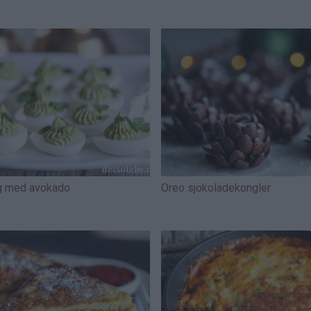
g med avokado
Oreo sjokoladekongler