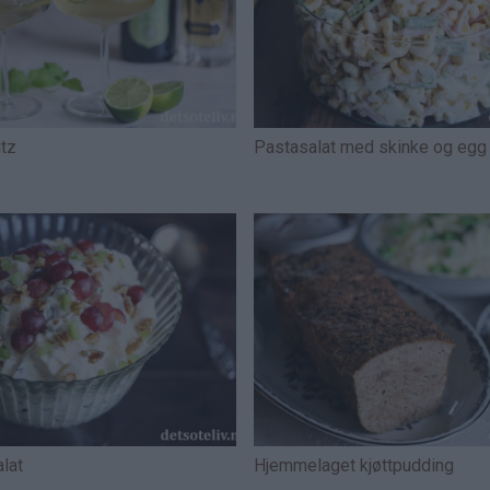
tz
Pastasalat med skinke og egg
lat
Hjemmelaget kjøttpudding