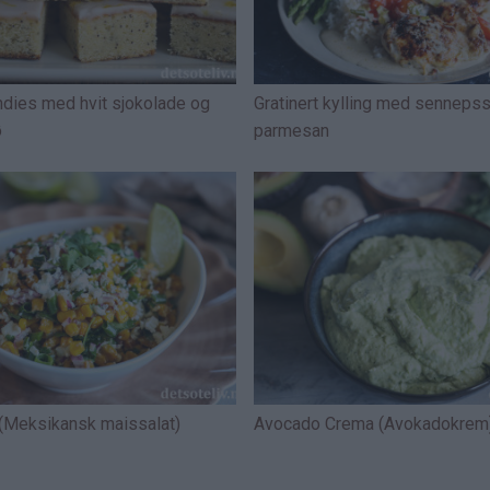
ndies med hvit sjokolade og
Gratinert kylling med senneps
ø
parmesan
(Meksikansk maissalat)
Avocado Crema (Avokadokrem