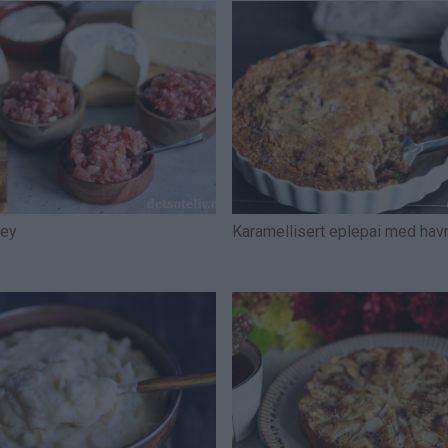
ney
Karamellisert eplepai med hav