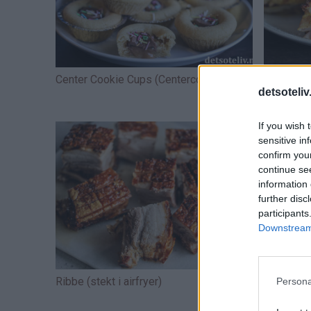
Center Cookie Cups (Centercookies)
Monte Cr
detsoteliv
If you wish 
sensitive in
confirm you
continue se
information 
further disc
participants
Downstream 
Ribbe (stekt i airfryer)
Suksessk
Persona
(Sjokola