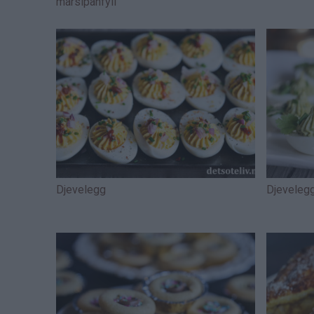
marsipanfyll
Djevelegg
Djeveleg