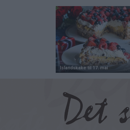
Hopp
til
hovedinnhold