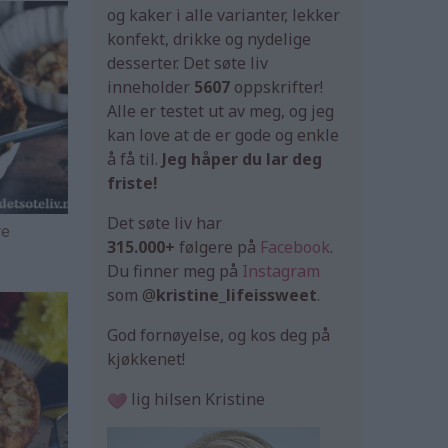
og kaker i alle varianter, lekker
konfekt, drikke og nydelige
desserter. Det søte liv
inneholder
5607
oppskrifter!
Alle er testet ut av meg, og jeg
kan love at de er gode og enkle
å få til.
Jeg håper du lar deg
friste!
Det søte liv har
re
315.000+
følgere på
Facebook
.
Du finner meg på
Instagram
som @
kristine_lifeissweet
.
God fornøyelse, og kos deg på
kjøkkenet!
lig hilsen Kristine