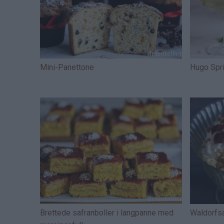
Mini-Panettone
Hugo Spri
Brettede safranboller i langpanne med
Waldorfsa