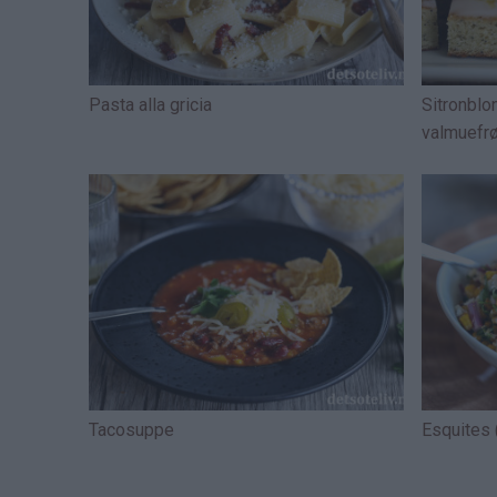
Pasta alla gricia
Sitronblo
valmuefr
Tacosuppe
Esquites 