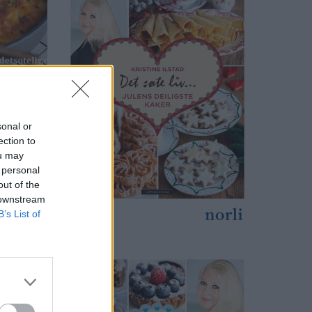
sonal or
ection to
ou may
 personal
out of the
 downstream
B’s List of
)