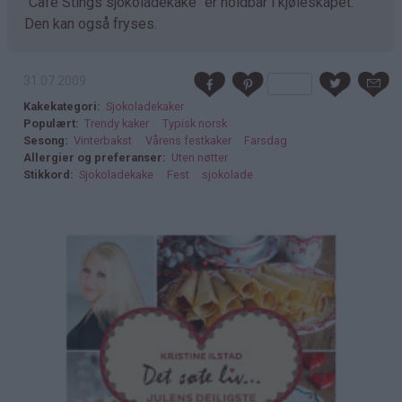
"Café Stings sjokoladekake" er holdbar i kjøleskapet.
Den kan også fryses.
31.07.2009
Kakekategori
Sjokoladekaker
Populært
Trendy kaker
Typisk norsk
Sesong
Vinterbakst
Vårens festkaker
Farsdag
Allergier og preferanser
Uten nøtter
Stikkord
Sjokoladekake
Fest
sjokolade