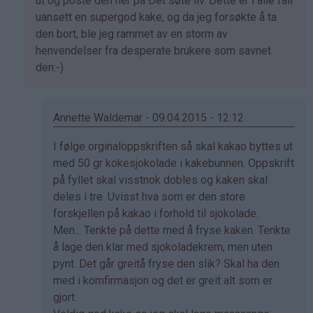
Marianne
ut og poste den her på Det søte liv. Dette er i alle fall
(ikke
uansett en supergod kake, og da jeg forsøkte å ta
bekreftet)
den bort, ble jeg rammet av en storm av
henvendelser fra desperate brukere som savnet
den:-)
Annette Waldemar - 09.04.2015 - 12:12
Som
I følge orginaloppskriften så skal kakao byttes ut
svar
med 50 gr kokesjokolade i kakebunnen. Oppskrift
på
på fyllet skal visstnok dobles og kaken skal
av
deles i tre. Uvisst hva som er den store
Kristine
forskjellen på kakao i forhold til sjokolade.
-
Men... Tenkte på dette med å fryse kaken. Tenkte
Det…
å lage den klar med sjokoladekrem, men uten
pynt. Det går greitå fryse den slik? Skal ha den
med i komfirmasjon og det er greit alt som er
gjort.