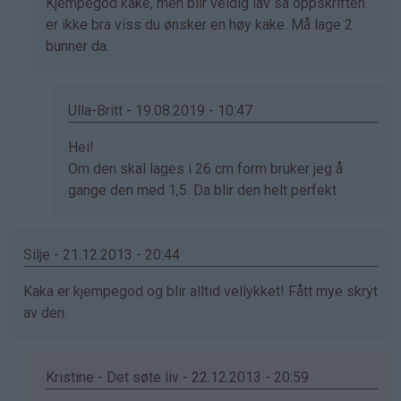
Som
Kjempegod kake, men blir veldig lav så oppskriften
(ikke
svar
er ikke bra viss du ønsker en høy kake. Må lage 2
bekreftet)
på
bunner da.
av
Anonym
(ikke
Ulla-Britt - 19.08.2019 - 10:47
bekreftet)
Som
Hei!
svar
Om den skal lages i 26 cm form bruker jeg å
på
gange den med 1,5. Da blir den helt perfekt
av
Jorunn
Silje - 21.12.2013 - 20:44
(ikke
bekreftet)
Kaka er kjempegod og blir alltid vellykket! Fått mye skryt
av den.
Kristine - Det søte liv - 22.12.2013 - 20:59