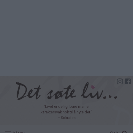
Hopp
til
hovedinnhold
"Livet er deilig, bare man er
karaktersvak nok til å nyte det."
– Sokrates