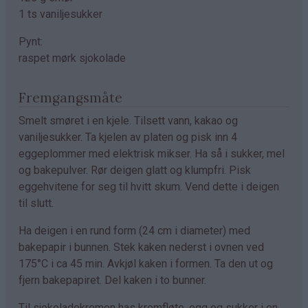
1 ts vaniljesukker
Pynt:
raspet mørk sjokolade
Fremgangsmåte
Smelt smøret i en kjele. Tilsett vann, kakao og
vaniljesukker. Ta kjelen av platen og pisk inn 4
eggeplommer med elektrisk mikser. Ha så i sukker, mel
og bakepulver. Rør deigen glatt og klumpfri. Pisk
eggehvitene for seg til hvitt skum. Vend dette i deigen
til slutt.
Ha deigen i en rund form (24 cm i diameter) med
bakepapir i bunnen. Stek kaken nederst i ovnen ved
175°C i ca 45 min. Avkjøl kaken i formen. Ta den ut og
fjern bakepapiret. Del kaken i to bunner.
Til sjokoladekremen has kremfløte, egg og sukker i en