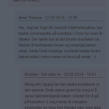
på
Takk for hilsen:)
av
Sol
(ikke
Anne Therese - 21.02.2014 - 12:45
bekreftet)
Som
Hei. Jeg har fulgt litt med på VillaPerlesukker, hun
svar
hadde sommerjobb på konditori i Oslo for noen år
på
tilbake. Der lærte hun at det beste resultatet var
av
faktisk å halvblande meieri og melange/annet
Kristine
smør. Dette fordi melange visstnok hadde bedre
-
bakekvalitet, mens meieri er best på smak. :-)
Det…
Kristine - Det søte liv - 22.02.2014 - 10:41
Som
Mulig det, og jeg har hørt andre konditorer si
svar
det samme. Enda større grunn for meg til å
på
spise hjemmelagede kaker i stedet for å gå
av
på konditori:-) Jeg mener at margarin
Anne
inneholder en type fett (herdet olje) som ikke