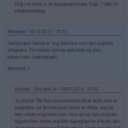
Som
Enig i at dette er en kjempegod kake, Silje:-) Takk for
svar
tilbakemelding!
på
av
Marianne - 30.12.2013 - 10:15
Silje
(ikke
Herlig kake! Denne er dog ikke helt som den orginale
bekreftet)
stingkaka. Den bruker nemlig sjokolade og ikke
kakao/vann i kakedeigen.
Marianne :)
Kristine - Det søte liv - 08.01.2014 - 21:32
Som
Ja, jeg har fått flere kommentarer på at dette ikke er
svar
originalen, og det kan godt hende er riktig. Jeg har
på
ikke smakt originalen selv. Hvis du har den originale
av
oppskriften, hadde jeg blitt superglad for å teste den