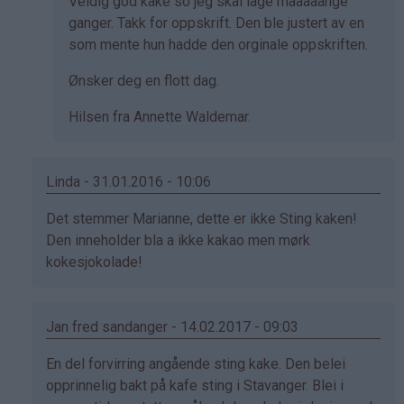
Veldig god kake so jeg skal lage maaaaange
ganger. Takk for oppskrift. Den ble justert av en
som mente hun hadde den orginale oppskriften.
Ønsker deg en flott dag.
Hilsen fra Annette Waldemar.
Linda - 31.01.2016 - 10:06
Som
Det stemmer Marianne, dette er ikke Sting kaken!
svar
Den inneholder bla a ikke kakao men mørk
på
kokesjokolade!
av
Marianne
(ikke
Jan fred sandanger - 14.02.2017 - 09:03
bekreftet)
Som
En del forvirring angående sting kake. Den belei
svar
opprinnelig bakt på kafe sting i Stavanger. Blei i