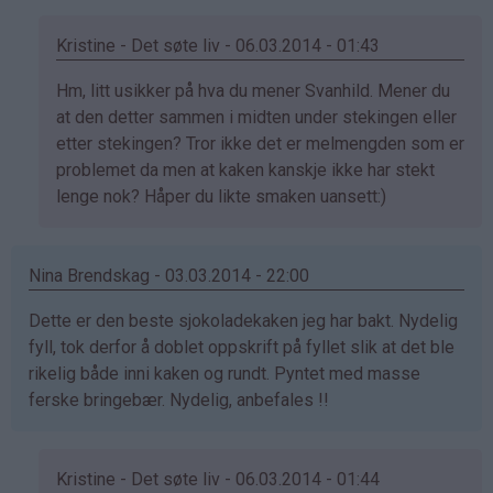
Kristine - Det søte liv - 06.03.2014 - 01:43
Som
Hm, litt usikker på hva du mener Svanhild. Mener du
svar
at den detter sammen i midten under stekingen eller
på
etter stekingen? Tror ikke det er melmengden som er
av
problemet da men at kaken kanskje ikke har stekt
Svanhild
lenge nok? Håper du likte smaken uansett:)
(ikke
bekreftet)
Nina Brendskag - 03.03.2014 - 22:00
Dette er den beste sjokoladekaken jeg har bakt. Nydelig
fyll, tok derfor å doblet oppskrift på fyllet slik at det ble
rikelig både inni kaken og rundt. Pyntet med masse
ferske bringebær. Nydelig, anbefales !!
Kristine - Det søte liv - 06.03.2014 - 01:44