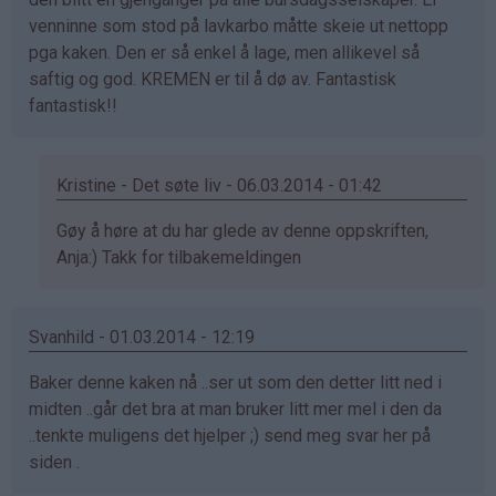
venninne som stod på lavkarbo måtte skeie ut nettopp
pga kaken. Den er så enkel å lage, men allikevel så
saftig og god. KREMEN er til å dø av. Fantastisk
fantastisk!!
Kristine - Det søte liv - 06.03.2014 - 01:42
Som
Gøy å høre at du har glede av denne oppskriften,
svar
Anja:) Takk for tilbakemeldingen
på
av
Svanhild - 01.03.2014 - 12:19
Anja
kakemoms
Baker denne kaken nå ..ser ut som den detter litt ned i
(ikke
midten ..går det bra at man bruker litt mer mel i den da
bekreftet)
..tenkte muligens det hjelper ;) send meg svar her på
siden .