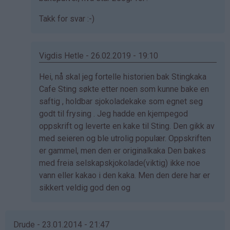
på
Takk for svar :-)
av
Jan
fred
Vigdis Hetle - 26.02.2019 - 19:10
sandanger
(ikke
Som
Hei, nå skal jeg fortelle historien bak Stingkaka
bekreftet)
svar
Cafe Sting søkte etter noen som kunne bake en
på
saftig , holdbar sjokoladekake som egnet seg
av
godt til frysing . Jeg hadde en kjempegod
Jan
oppskrift og leverte en kake til Sting. Den gikk av
fred
med seieren og ble utrolig populær. Oppskriften
sandanger
er gammel, men den er originalkaka Den bakes
(ikke
med freia selskapskjokolade(viktig) ikke noe
bekreftet)
vann eller kakao i den kaka. Men den dere har er
sikkert veldig god den og
Drude - 23.01.2014 - 21:47