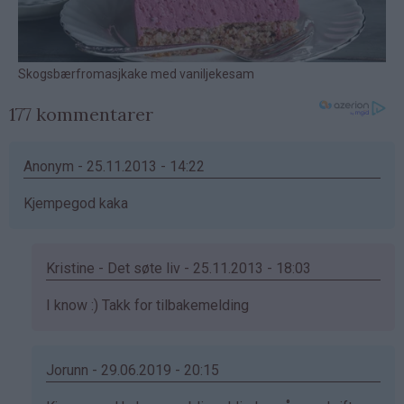
177 kommentarer
Anonym - 25.11.2013 - 14:22
Kjempegod kaka
Kristine - Det søte liv - 25.11.2013 - 18:03
Som
I know :) Takk for tilbakemelding
svar
på
av
Jorunn - 29.06.2019 - 20:15
Anonym