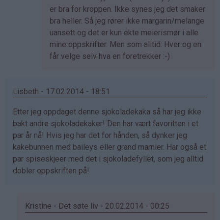
Therese
er bra for kroppen. Ikke synes jeg det smaker
(ikke
bra heller. Så jeg rører ikke margarin/melange
bekreftet)
uansett og det er kun ekte meierismør i alle
mine oppskrifter. Men som alltid: Hver og en
får velge selv hva en foretrekker :-)
Lisbeth - 17.02.2014 - 18:51
Etter jeg oppdaget denne sjokoladekaka så har jeg ikke
bakt andre sjokoladekaker! Den har vært favoritten i et
par år nå! Hvis jeg har det for hånden, så dynker jeg
kakebunnen med baileys eller grand marnier. Har også et
par spiseskjeer med det i sjokoladefyllet, som jeg alltid
dobler oppskriften på!
Kristine - Det søte liv - 20.02.2014 - 00:25