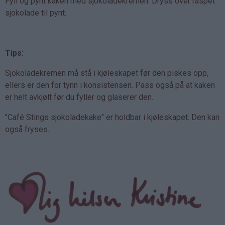
Fyll og pynt kaken med sjokoladekremen. Dryss over raspet
sjokolade til pynt.
Tips:
Sjokoladekremen må stå i kjøleskapet før den piskes opp,
ellers er den for tynn i konsistensen. Pass også på at kaken
er helt avkjølt før du fyller og glaserer den.
"Café Stings sjokoladekake" er holdbar i kjøleskapet. Den kan
også fryses.