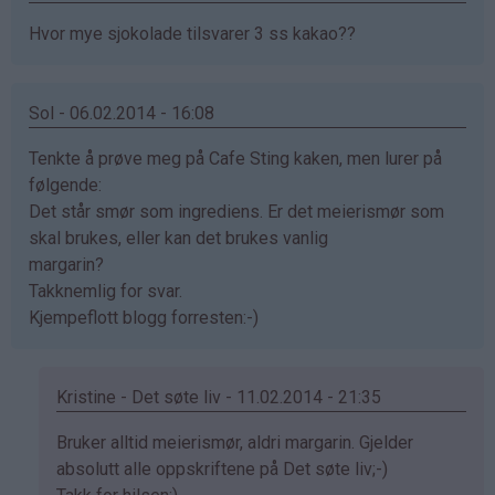
Hvor mye sjokolade tilsvarer 3 ss kakao??
Sol - 06.02.2014 - 16:08
Tenkte å prøve meg på Cafe Sting kaken, men lurer på
følgende:
Det står smør som ingrediens. Er det meierismør som
skal brukes, eller kan det brukes vanlig
margarin?
Takknemlig for svar.
Kjempeflott blogg forresten:-)
Kristine - Det søte liv - 11.02.2014 - 21:35
Som
Bruker alltid meierismør, aldri margarin. Gjelder
svar
absolutt alle oppskriftene på Det søte liv;-)