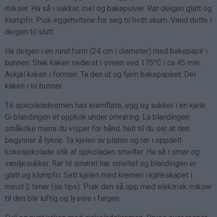
mikser. Ha så i sukker, mel og bakepulver. Rør deigen glatt og
klumpfri. Pisk eggehvitene for seg til hvitt skum. Vend dette i
deigen til slutt.
Ha deigen i en rund form (24 cm i diameter) med bakepapir i
bunnen. Stek kaken nederst i ovnen ved 175°C i ca 45 min.
Avkjøl kaken i formen. Ta den ut og fjern bakepapiret. Del
kaken i to bunner.
Til sjokoladekremen has kremfløte, egg og sukker i en kjele.
Gi blandingen et oppkok under omrøring. La blandingen
småkoke mens du visper for hånd, helt til du ser at den
begynner å tykne. Ta kjelen av platen og rør i oppdelt
kokesjokolade slik at sjokoladen smelter. Ha så i smør og
vaniljesukker. Rør til smøret har smeltet og blandingen er
glatt og klumpfri. Sett kjelen med kremen i kjøleskapet i
minst 2 timer (se tips). Pisk den så opp med elektrisk mikser
til den blir luftig og lysere i fargen.