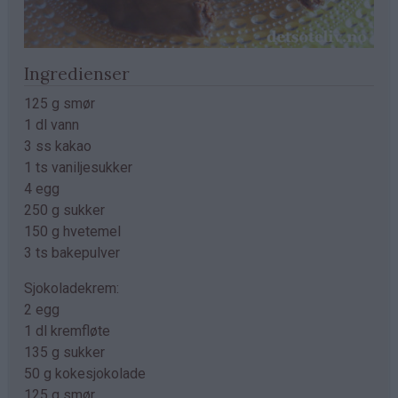
Ingredienser
125 g smør
1 dl vann
3 ss kakao
1 ts vaniljesukker
4 egg
250 g sukker
150 g hvetemel
3 ts bakepulver
Sjokoladekrem:
2 egg
1 dl kremfløte
135 g sukker
50 g kokesjokolade
125 g smør