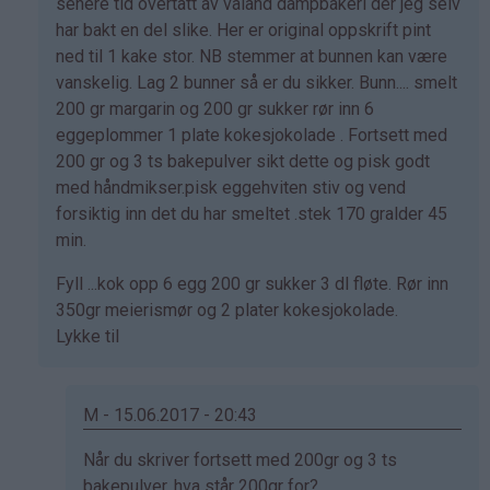
på
senere tid overtatt av våland dampbakeri der jeg selv
av
har bakt en del slike. Her er original oppskrift pint
Marianne
ned til 1 kake stor. NB stemmer at bunnen kan være
(ikke
vanskelig. Lag 2 bunner så er du sikker. Bunn.... smelt
bekreftet)
200 gr margarin og 200 gr sukker rør inn 6
eggeplommer 1 plate kokesjokolade . Fortsett med
200 gr og 3 ts bakepulver sikt dette og pisk godt
med håndmikser.pisk eggehviten stiv og vend
forsiktig inn det du har smeltet .stek 170 gralder 45
min.
Fyll ...kok opp 6 egg 200 gr sukker 3 dl fløte. Rør inn
350gr meierismør og 2 plater kokesjokolade.
Lykke til
M - 15.06.2017 - 20:43
Som
Når du skriver fortsett med 200gr og 3 ts
svar
bakepulver, hva står 200gr for?