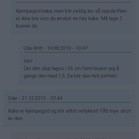
Anonym
Som
Kjempegod kake, men blir veldig lav så oppskriften
(ikke
svar
er ikke bra viss du ønsker en høy kake. Må lage 2
bekreftet)
på
bunner da.
av
Anonym
(ikke
Ulla-Britt - 19.08.2019 - 10:47
bekreftet)
Som
Hei!
svar
Om den skal lages i 26 cm form bruker jeg å
på
gange den med 1,5. Da blir den helt perfekt
av
Jorunn
Silje - 21.12.2013 - 20:44
(ikke
bekreftet)
Kaka er kjempegod og blir alltid vellykket! Fått mye skryt
av den.