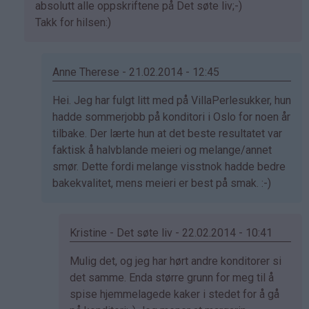
svar
absolutt alle oppskriftene på Det søte liv;-)
på
Takk for hilsen:)
av
Sol
(ikke
Anne Therese - 21.02.2014 - 12:45
bekreftet)
Som
Hei. Jeg har fulgt litt med på VillaPerlesukker, hun
svar
hadde sommerjobb på konditori i Oslo for noen år
på
tilbake. Der lærte hun at det beste resultatet var
av
faktisk å halvblande meieri og melange/annet
Kristine
smør. Dette fordi melange visstnok hadde bedre
-
bakekvalitet, mens meieri er best på smak. :-)
Det…
Kristine - Det søte liv - 22.02.2014 - 10:41
Som
Mulig det, og jeg har hørt andre konditorer si
svar
det samme. Enda større grunn for meg til å
på
spise hjemmelagede kaker i stedet for å gå