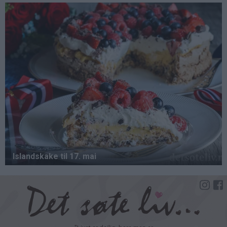
Hopp
til
hovedinnhold