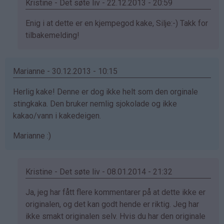
Kristine - Det søte liv - 22.12.2013 - 20:59
Som
Enig i at dette er en kjempegod kake, Silje:-) Takk for
svar
tilbakemelding!
på
av
Marianne - 30.12.2013 - 10:15
Silje
(ikke
Herlig kake! Denne er dog ikke helt som den orginale
bekreftet)
stingkaka. Den bruker nemlig sjokolade og ikke
kakao/vann i kakedeigen.
Marianne :)
Kristine - Det søte liv - 08.01.2014 - 21:32
Som
Ja, jeg har fått flere kommentarer på at dette ikke er
svar
originalen, og det kan godt hende er riktig. Jeg har
på
ikke smakt originalen selv. Hvis du har den originale