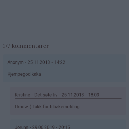
177 kommentarer
Anonym - 25.11.2013 - 14:22
Kjempegod kaka
Kristine - Det søte liv - 25.11.2013 - 18:03
Som
I know :) Takk for tilbakemelding
svar
på
av
Jorunn - 29.06.2019 - 20:15