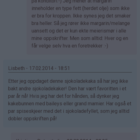
av
på konditori:-) Jeg mener at margarin
Anne
inneholder en type fett (herdet olje) som ikke
Therese
er bra for kroppen. Ikke synes jeg det smaker
(ikke
bra heller. Så jeg rører ikke margarin/melange
bekreftet)
uansett og det er kun ekte meierismør i alle
mine oppskrifter. Men som alltid: Hver og en
får velge selv hva en foretrekker :-)
Lisbeth - 17.02.2014 - 18:51
Etter jeg oppdaget denne sjokoladekaka så har jeg ikke
bakt andre sjokoladekaker! Den har vært favoritten i et
par år nå! Hvis jeg har det for hånden, så dynker jeg
kakebunnen med baileys eller grand marnier. Har også et
par spiseskjeer med det i sjokoladefyllet, som jeg alltid
dobler oppskriften på!