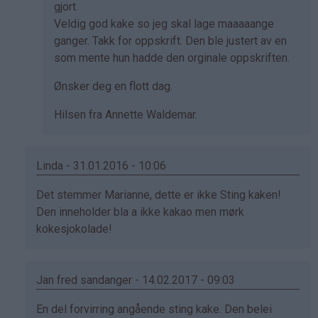
gjort.
Veldig god kake so jeg skal lage maaaaange
ganger. Takk for oppskrift. Den ble justert av en
som mente hun hadde den orginale oppskriften.
Ønsker deg en flott dag.
Hilsen fra Annette Waldemar.
Linda - 31.01.2016 - 10:06
Som
Det stemmer Marianne, dette er ikke Sting kaken!
svar
Den inneholder bla a ikke kakao men mørk
på
kokesjokolade!
av
Marianne
(ikke
Jan fred sandanger - 14.02.2017 - 09:03
bekreftet)
Som
En del forvirring angående sting kake. Den belei