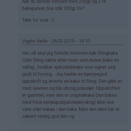
Som
Når du skriver fortsett med 200gr og 3 ts
svar
bakepulver, hva står 200gr for?
på
Takk for svar :-)
av
Jan
fred
Vigdis Hetle - 26.02.2019 - 19:10
sandanger
(ikke
Som
Hei, nå skal jeg fortelle historien bak Stingkaka
bekreftet)
svar
Cafe Sting søkte etter noen som kunne bake en
på
saftig , holdbar sjokoladekake som egnet seg
av
godt til frysing . Jeg hadde en kjempegod
Jan
oppskrift og leverte en kake til Sting. Den gikk av
fred
med seieren og ble utrolig populær. Oppskriften
sandanger
er gammel, men den er originalkaka Den bakes
(ikke
med freia selskapskjokolade(viktig) ikke noe
bekreftet)
vann eller kakao i den kaka. Men den dere har er
sikkert veldig god den og