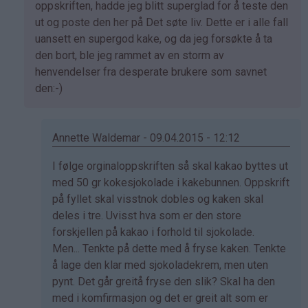
av
oppskriften, hadde jeg blitt superglad for å teste den
Marianne
ut og poste den her på Det søte liv. Dette er i alle fall
(ikke
uansett en supergod kake, og da jeg forsøkte å ta
bekreftet)
den bort, ble jeg rammet av en storm av
henvendelser fra desperate brukere som savnet
den:-)
Annette Waldemar - 09.04.2015 - 12:12
Som
I følge orginaloppskriften så skal kakao byttes ut
svar
med 50 gr kokesjokolade i kakebunnen. Oppskrift
på
på fyllet skal visstnok dobles og kaken skal
av
deles i tre. Uvisst hva som er den store
Kristine
forskjellen på kakao i forhold til sjokolade.
-
Men... Tenkte på dette med å fryse kaken. Tenkte
Det…
å lage den klar med sjokoladekrem, men uten
pynt. Det går greitå fryse den slik? Skal ha den
med i komfirmasjon og det er greit alt som er