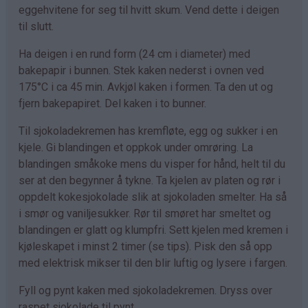
eggehvitene for seg til hvitt skum. Vend dette i deigen
til slutt.
Ha deigen i en rund form (24 cm i diameter) med
bakepapir i bunnen. Stek kaken nederst i ovnen ved
175°C i ca 45 min. Avkjøl kaken i formen. Ta den ut og
fjern bakepapiret. Del kaken i to bunner.
Til sjokoladekremen has kremfløte, egg og sukker i en
kjele. Gi blandingen et oppkok under omrøring. La
blandingen småkoke mens du visper for hånd, helt til du
ser at den begynner å tykne. Ta kjelen av platen og rør i
oppdelt kokesjokolade slik at sjokoladen smelter. Ha så
i smør og vaniljesukker. Rør til smøret har smeltet og
blandingen er glatt og klumpfri. Sett kjelen med kremen i
kjøleskapet i minst 2 timer (se tips). Pisk den så opp
med elektrisk mikser til den blir luftig og lysere i fargen.
Fyll og pynt kaken med sjokoladekremen. Dryss over
raspet sjokolade til pynt.