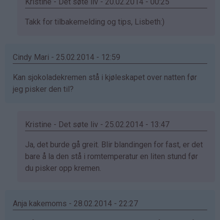
Kristine - Det søte liv - 20.02.2014 - 00:25
Som
Takk for tilbakemelding og tips, Lisbeth:)
svar
på
Cindy Mari - 25.02.2014 - 12:59
av
Lisbeth
Kan sjokoladekremen stå i kjøleskapet over natten før
(ikke
jeg pisker den til?
bekreftet)
Kristine - Det søte liv - 25.02.2014 - 13:47
Som
Ja, det burde gå greit. Blir blandingen for fast, er det
svar
bare å la den stå i romtemperatur en liten stund før
på
du pisker opp kremen.
av
Cindy
Anja kakemoms - 28.02.2014 - 22:27
Mari
(ikke