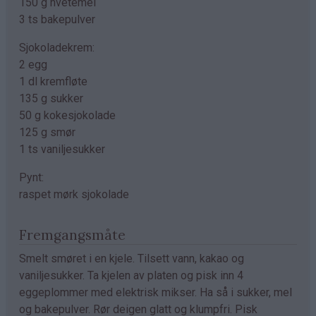
150 g hvetemel
3 ts bakepulver
Sjokoladekrem:
2 egg
1 dl kremfløte
135 g sukker
50 g kokesjokolade
125 g smør
1 ts vaniljesukker
Pynt:
raspet mørk sjokolade
Fremgangsmåte
Smelt smøret i en kjele. Tilsett vann, kakao og
vaniljesukker. Ta kjelen av platen og pisk inn 4
eggeplommer med elektrisk mikser. Ha så i sukker, mel
og bakepulver. Rør deigen glatt og klumpfri. Pisk