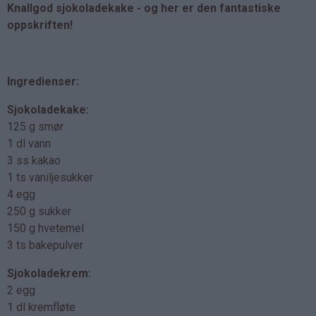
Knallgod sjokoladekake - og her er den fantastiske
oppskriften!
Ingredienser:
Sjokoladekake:
125 g smør
1 dl vann
3 ss kakao
1 ts vaniljesukker
4 egg
250 g sukker
150 g hvetemel
3 ts bakepulver
Sjokoladekrem:
2 egg
1 dl kremfløte