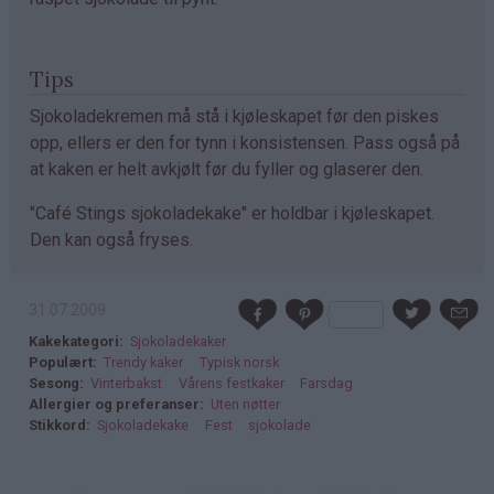
Tips
Sjokoladekremen må stå i kjøleskapet før den piskes
opp, ellers er den for tynn i konsistensen. Pass også på
at kaken er helt avkjølt før du fyller og glaserer den.
"Café Stings sjokoladekake" er holdbar i kjøleskapet.
Den kan også fryses.
31.07.2009
Kakekategori
Sjokoladekaker
Populært
Trendy kaker
Typisk norsk
Sesong
Vinterbakst
Vårens festkaker
Farsdag
Allergier og preferanser
Uten nøtter
Stikkord
Sjokoladekake
Fest
sjokolade