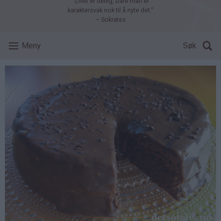
"Livet er deilig, bare man er
karaktersvak nok til å nyte det."
– Sokrates
Meny
Søk