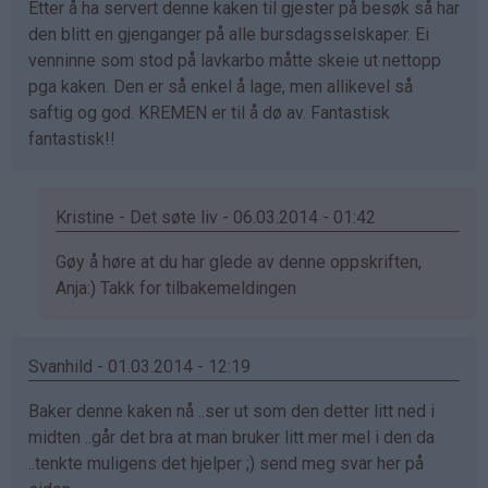
Etter å ha servert denne kaken til gjester på besøk så har
bekreftet)
den blitt en gjenganger på alle bursdagsselskaper. Ei
venninne som stod på lavkarbo måtte skeie ut nettopp
pga kaken. Den er så enkel å lage, men allikevel så
saftig og god. KREMEN er til å dø av. Fantastisk
fantastisk!!
Kristine - Det søte liv - 06.03.2014 - 01:42
Som
Gøy å høre at du har glede av denne oppskriften,
svar
Anja:) Takk for tilbakemeldingen
på
av
Svanhild - 01.03.2014 - 12:19
Anja
kakemoms
Baker denne kaken nå ..ser ut som den detter litt ned i
(ikke
midten ..går det bra at man bruker litt mer mel i den da
bekreftet)
..tenkte muligens det hjelper ;) send meg svar her på