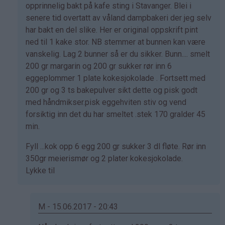
svar
opprinnelig bakt på kafe sting i Stavanger. Blei i
på
senere tid overtatt av våland dampbakeri der jeg selv
av
har bakt en del slike. Her er original oppskrift pint
Marianne
ned til 1 kake stor. NB stemmer at bunnen kan være
(ikke
vanskelig. Lag 2 bunner så er du sikker. Bunn.... smelt
bekreftet)
200 gr margarin og 200 gr sukker rør inn 6
eggeplommer 1 plate kokesjokolade . Fortsett med
200 gr og 3 ts bakepulver sikt dette og pisk godt
med håndmikser.pisk eggehviten stiv og vend
forsiktig inn det du har smeltet .stek 170 gralder 45
min.
Fyll ...kok opp 6 egg 200 gr sukker 3 dl fløte. Rør inn
350gr meierismør og 2 plater kokesjokolade.
Lykke til
M - 15.06.2017 - 20:43