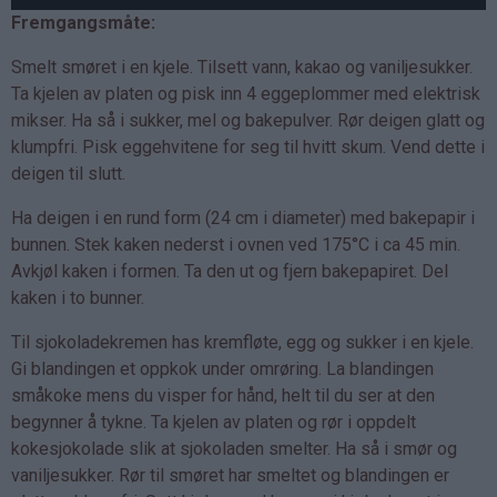
Fremgangsmåte:
Smelt smøret i en kjele. Tilsett vann, kakao og vaniljesukker.
Ta kjelen av platen og pisk inn 4 eggeplommer med elektrisk
mikser. Ha så i sukker, mel og bakepulver. Rør deigen glatt og
klumpfri. Pisk eggehvitene for seg til hvitt skum. Vend dette i
deigen til slutt.
Ha deigen i en rund form (24 cm i diameter) med bakepapir i
bunnen. Stek kaken nederst i ovnen ved 175°C i ca 45 min.
Avkjøl kaken i formen. Ta den ut og fjern bakepapiret. Del
kaken i to bunner.
Til sjokoladekremen has kremfløte, egg og sukker i en kjele.
Gi blandingen et oppkok under omrøring. La blandingen
småkoke mens du visper for hånd, helt til du ser at den
begynner å tykne. Ta kjelen av platen og rør i oppdelt
kokesjokolade slik at sjokoladen smelter. Ha så i smør og
vaniljesukker. Rør til smøret har smeltet og blandingen er