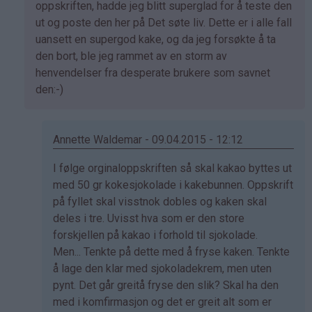
av
oppskriften, hadde jeg blitt superglad for å teste den
Marianne
ut og poste den her på Det søte liv. Dette er i alle fall
(ikke
uansett en supergod kake, og da jeg forsøkte å ta
bekreftet)
den bort, ble jeg rammet av en storm av
henvendelser fra desperate brukere som savnet
den:-)
Annette Waldemar - 09.04.2015 - 12:12
Som
I følge orginaloppskriften så skal kakao byttes ut
svar
med 50 gr kokesjokolade i kakebunnen. Oppskrift
på
på fyllet skal visstnok dobles og kaken skal
av
deles i tre. Uvisst hva som er den store
Kristine
forskjellen på kakao i forhold til sjokolade.
-
Men... Tenkte på dette med å fryse kaken. Tenkte
Det…
å lage den klar med sjokoladekrem, men uten
pynt. Det går greitå fryse den slik? Skal ha den
med i komfirmasjon og det er greit alt som er