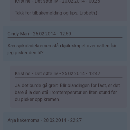
Kristine - Det søte liv - 20.02.2014 - 00:25
Som
Takk for tilbakemelding og tips, Lisbeth:)
svar
på
Cindy Mari - 25.02.2014 - 12:59
av
Lisbeth
Kan sjokoladekremen stå i kjøleskapet over natten før
(ikke
jeg pisker den til?
bekreftet)
Kristine - Det søte liv - 25.02.2014 - 13:47
Som
Ja, det burde gå greit. Blir blandingen for fast, er det
svar
bare å la den stå i romtemperatur en liten stund før
på
du pisker opp kremen.
av
Cindy
Anja kakemoms - 28.02.2014 - 22:27
Mari
(ikke