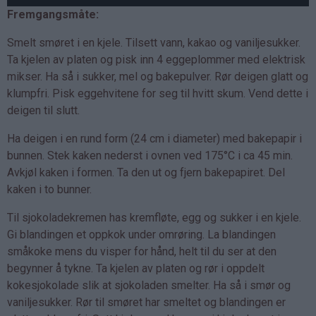
Fremgangsmåte:
Smelt smøret i en kjele. Tilsett vann, kakao og vaniljesukker.
Ta kjelen av platen og pisk inn 4 eggeplommer med elektrisk
mikser. Ha så i sukker, mel og bakepulver. Rør deigen glatt og
klumpfri. Pisk eggehvitene for seg til hvitt skum. Vend dette i
deigen til slutt.
Ha deigen i en rund form (24 cm i diameter) med bakepapir i
bunnen. Stek kaken nederst i ovnen ved 175°C i ca 45 min.
Avkjøl kaken i formen. Ta den ut og fjern bakepapiret. Del
kaken i to bunner.
Til sjokoladekremen has kremfløte, egg og sukker i en kjele.
Gi blandingen et oppkok under omrøring. La blandingen
småkoke mens du visper for hånd, helt til du ser at den
begynner å tykne. Ta kjelen av platen og rør i oppdelt
kokesjokolade slik at sjokoladen smelter. Ha så i smør og
vaniljesukker. Rør til smøret har smeltet og blandingen er