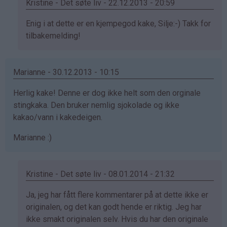
Kristine - Det søte liv - 22.12.2013 - 20:59
Som
Enig i at dette er en kjempegod kake, Silje:-) Takk for
svar
tilbakemelding!
på
av
Marianne - 30.12.2013 - 10:15
Silje
(ikke
Herlig kake! Denne er dog ikke helt som den orginale
bekreftet)
stingkaka. Den bruker nemlig sjokolade og ikke
kakao/vann i kakedeigen.
Marianne :)
Kristine - Det søte liv - 08.01.2014 - 21:32
Som
Ja, jeg har fått flere kommentarer på at dette ikke er
svar
originalen, og det kan godt hende er riktig. Jeg har
på
ikke smakt originalen selv. Hvis du har den originale