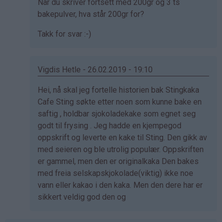
Som
Når du skriver fortsett med 200gr og 3 ts
svar
bakepulver, hva står 200gr for?
på
Takk for svar :-)
av
Jan
fred
Vigdis Hetle - 26.02.2019 - 19:10
sandanger
(ikke
Som
Hei, nå skal jeg fortelle historien bak Stingkaka
bekreftet)
svar
Cafe Sting søkte etter noen som kunne bake en
på
saftig , holdbar sjokoladekake som egnet seg
av
godt til frysing . Jeg hadde en kjempegod
Jan
oppskrift og leverte en kake til Sting. Den gikk av
fred
med seieren og ble utrolig populær. Oppskriften
sandanger
er gammel, men den er originalkaka Den bakes
(ikke
med freia selskapskjokolade(viktig) ikke noe
bekreftet)
vann eller kakao i den kaka. Men den dere har er
sikkert veldig god den og