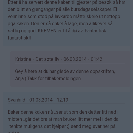
Etter å ha servert denne kaken til gjester på besøk så har
bekreftet)
den blitt en gjenganger på alle bursdagsselskaper. Ei
venninne som stod på lavkarbo måtte skeie ut nettopp
pga kaken. Den er så enkel å lage, men allikevel så
saftig og god. KREMEN er til å dø av. Fantastisk
fantastisk!!
Kristine - Det søte liv - 06.03.2014 - 01:42
Som
Gøy å høre at du har glede av denne oppskriften,
svar
Anja:) Takk for tilbakemeldingen
på
av
Svanhild - 01.03.2014 - 12:19
Anja
kakemoms
Baker denne kaken nå ..ser ut som den detter litt ned i
(ikke
midten ..går det bra at man bruker litt mer mel i den da
bekreftet)
..tenkte muligens det hjelper ;) send meg svar her på