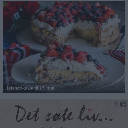
Hopp
til
hovedinnhold