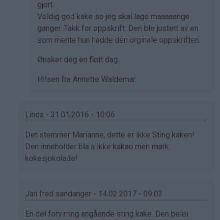
gjort.
Veldig god kake so jeg skal lage maaaaange
ganger. Takk for oppskrift. Den ble justert av en
som mente hun hadde den orginale oppskriften.
Ønsker deg en flott dag.
Hilsen fra Annette Waldemar.
Linda - 31.01.2016 - 10:06
Som
Det stemmer Marianne, dette er ikke Sting kaken!
svar
Den inneholder bla a ikke kakao men mørk
på
kokesjokolade!
av
Marianne
(ikke
Jan fred sandanger - 14.02.2017 - 09:03
bekreftet)
Som
En del forvirring angående sting kake. Den belei