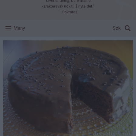
"Livet er deilig, bare man er
karaktersvak nok til å nyte det."
– Sokrates
Meny
Søk