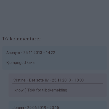
177 kommentarer
Anonym - 25.11.2013 - 14:22
Kjempegod kaka
Kristine - Det søte liv - 25.11.2013 - 18:03
Som
I know :) Takk for tilbakemelding
svar
på
av
Jorunn - 29.06.2019 - 20:15