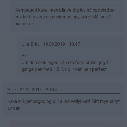
Anonym
Som
Kjempegod kake, men blir veldig lav så oppskriften
(ikke
svar
er ikke bra viss du ønsker en høy kake. Må lage 2
bekreftet)
på
bunner da.
av
Anonym
(ikke
Ulla-Britt - 19.08.2019 - 10:47
bekreftet)
Som
Hei!
svar
Om den skal lages i 26 cm form bruker jeg å
på
gange den med 1,5. Da blir den helt perfekt
av
Jorunn
Silje - 21.12.2013 - 20:44
(ikke
bekreftet)
Kaka er kjempegod og blir alltid vellykket! Fått mye skryt
av den.