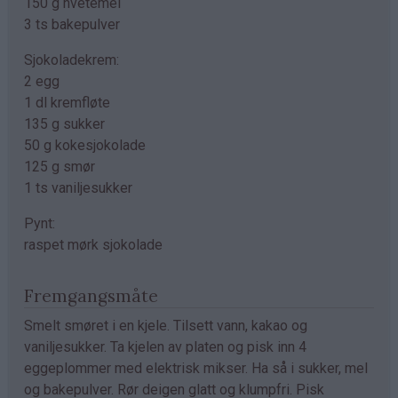
150 g hvetemel
3 ts bakepulver
Sjokoladekrem:
2 egg
1 dl kremfløte
135 g sukker
50 g kokesjokolade
125 g smør
1 ts vaniljesukker
Pynt:
raspet mørk sjokolade
Fremgangsmåte
Smelt smøret i en kjele. Tilsett vann, kakao og
vaniljesukker. Ta kjelen av platen og pisk inn 4
eggeplommer med elektrisk mikser. Ha så i sukker, mel
og bakepulver. Rør deigen glatt og klumpfri. Pisk