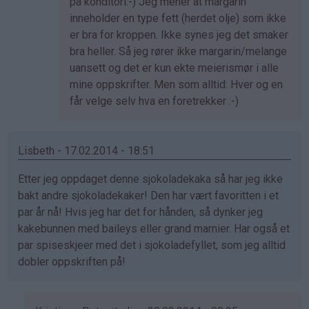
av
på konditori:-) Jeg mener at margarin
Anne
inneholder en type fett (herdet olje) som ikke
Therese
er bra for kroppen. Ikke synes jeg det smaker
(ikke
bra heller. Så jeg rører ikke margarin/melange
bekreftet)
uansett og det er kun ekte meierismør i alle
mine oppskrifter. Men som alltid: Hver og en
får velge selv hva en foretrekker :-)
Lisbeth - 17.02.2014 - 18:51
Etter jeg oppdaget denne sjokoladekaka så har jeg ikke
bakt andre sjokoladekaker! Den har vært favoritten i et
par år nå! Hvis jeg har det for hånden, så dynker jeg
kakebunnen med baileys eller grand marnier. Har også et
par spiseskjeer med det i sjokoladefyllet, som jeg alltid
dobler oppskriften på!