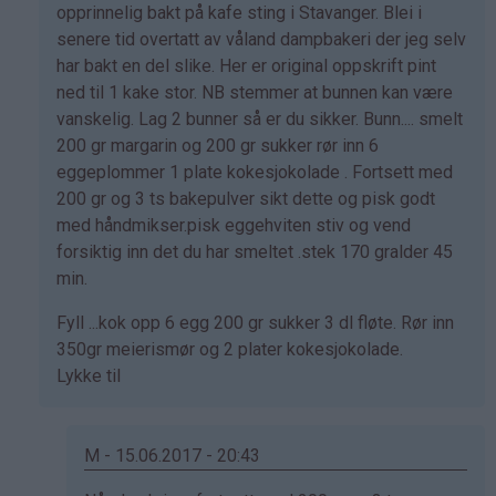
svar
opprinnelig bakt på kafe sting i Stavanger. Blei i
på
senere tid overtatt av våland dampbakeri der jeg selv
av
har bakt en del slike. Her er original oppskrift pint
Marianne
ned til 1 kake stor. NB stemmer at bunnen kan være
(ikke
vanskelig. Lag 2 bunner så er du sikker. Bunn.... smelt
bekreftet)
200 gr margarin og 200 gr sukker rør inn 6
eggeplommer 1 plate kokesjokolade . Fortsett med
200 gr og 3 ts bakepulver sikt dette og pisk godt
med håndmikser.pisk eggehviten stiv og vend
forsiktig inn det du har smeltet .stek 170 gralder 45
min.
Fyll ...kok opp 6 egg 200 gr sukker 3 dl fløte. Rør inn
350gr meierismør og 2 plater kokesjokolade.
Lykke til
M - 15.06.2017 - 20:43