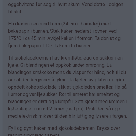
eggehvitene for seg til hvitt skum. Vend dette i deigen
til slutt.
Ha deigen i en rund form (24 cm i diameter) med
bakepapir i bunnen. Stek kaken nederst i ovnen ved
175°C i ca 45 min. Avkjøl kaken i formen. Ta den ut og
fjern bakepapiret. Del kaken i to bunner.
Til sjokoladekremen has kremfløte, egg og sukker i en
kjele. Gi blandingen et oppkok under omrøring. La
blandingen småkoke mens du visper for hånd, helt til du
ser at den begynner å tykne. Ta kjelen av platen og rør i
oppdelt kokesjokolade slik at sjokoladen smelter. Ha så
i smør og vaniljesukker. Rør til smøret har smeltet og
blandingen er glatt og klumpfri. Sett kjelen med kremen i
kjøleskapet i minst 2 timer (se tips). Pisk den så opp
med elektrisk mikser til den blir luftig og lysere i fargen.
Fyll og pynt kaken med sjokoladekremen. Dryss over
raspet sjokolade til pynt.