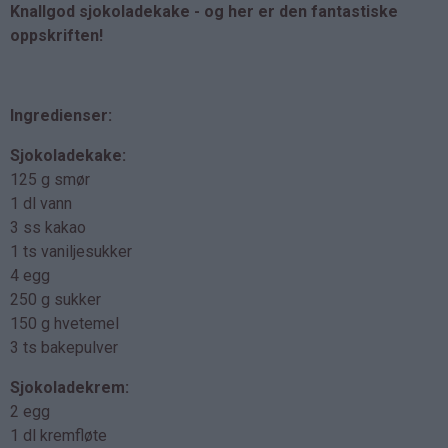
Knallgod sjokoladekake - og her er den fantastiske
oppskriften!
Ingredienser:
Sjokoladekake:
125 g smør
1 dl vann
3 ss kakao
1 ts vaniljesukker
4 egg
250 g sukker
150 g hvetemel
3 ts bakepulver
Sjokoladekrem:
2 egg
1 dl kremfløte