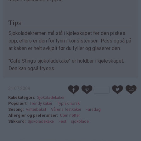
Tips
Sjokoladekremen må stå i kjøleskapet før den piskes
opp, ellers er den for tynn i konsistensen. Pass også på
at kaken er helt avkjølt før du fyller og glaserer den.
"Café Stings sjokoladekake" er holdbar i kjøleskapet.
Den kan også fryses.
31.07.2009
Kakekategori
Sjokoladekaker
Populært
Trendy kaker
Typisk norsk
Sesong
Vinterbakst
Vårens festkaker
Farsdag
Allergier og preferanser
Uten nøtter
Stikkord
Sjokoladekake
Fest
sjokolade