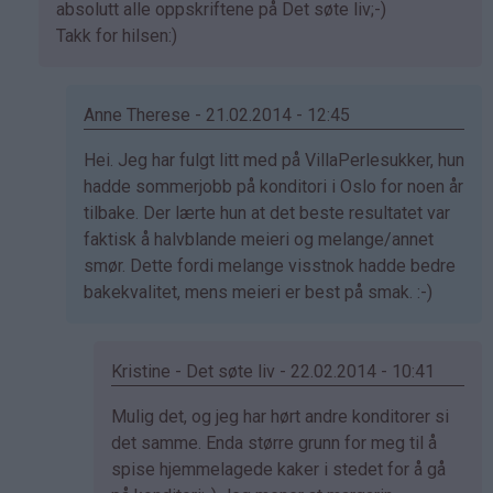
svar
absolutt alle oppskriftene på Det søte liv;-)
på
Takk for hilsen:)
av
Sol
(ikke
Anne Therese - 21.02.2014 - 12:45
bekreftet)
Som
Hei. Jeg har fulgt litt med på VillaPerlesukker, hun
svar
hadde sommerjobb på konditori i Oslo for noen år
på
tilbake. Der lærte hun at det beste resultatet var
av
faktisk å halvblande meieri og melange/annet
Kristine
smør. Dette fordi melange visstnok hadde bedre
-
bakekvalitet, mens meieri er best på smak. :-)
Det…
Kristine - Det søte liv - 22.02.2014 - 10:41
Som
Mulig det, og jeg har hørt andre konditorer si
svar
det samme. Enda større grunn for meg til å
på
spise hjemmelagede kaker i stedet for å gå