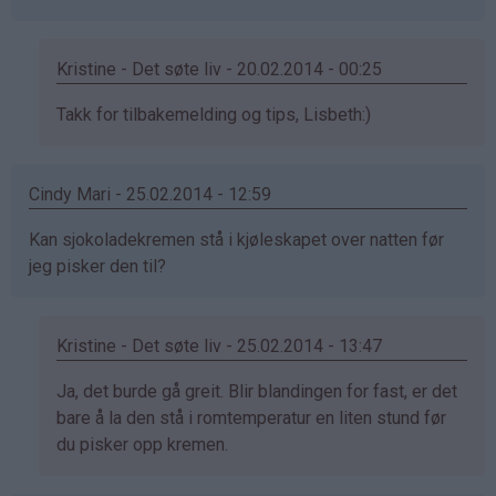
Kristine - Det søte liv - 20.02.2014 - 00:25
Som
Takk for tilbakemelding og tips, Lisbeth:)
svar
på
Cindy Mari - 25.02.2014 - 12:59
av
Lisbeth
Kan sjokoladekremen stå i kjøleskapet over natten før
(ikke
jeg pisker den til?
bekreftet)
Kristine - Det søte liv - 25.02.2014 - 13:47
Som
Ja, det burde gå greit. Blir blandingen for fast, er det
svar
bare å la den stå i romtemperatur en liten stund før
på
du pisker opp kremen.
av