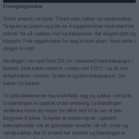
Fremgangsmåte:
Smelt smøret i en kjele. Tilsett vann, kakao og vaniljesukker.
Ta kjelen av platen og pisk inn 4 eggeplommer med elektrisk
mikser. Ha så i sukker, mel og bakepulver. Rør deigen glatt og
klumpfri. Pisk eggehvitene for seg til hvitt skum. Vend dette i
deigen til slutt.
Ha deigen i en rund form (24 cm i diameter) med bakepapir i
bunnen. Stek kaken nederst i ovnen ved 175°C i ca 45 min.
Avkjøl kaken i formen. Ta den ut og fjern bakepapiret. Del
kaken i to bunner.
Til sjokoladekremen has kremfløte, egg og sukker i en kjele.
Gi blandingen et oppkok under omrøring. La blandingen
småkoke mens du visper for hånd, helt til du ser at den
begynner å tykne. Ta kjelen av platen og rør i oppdelt
kokesjokolade slik at sjokoladen smelter. Ha så i smør og
vaniljesukker. Rør til smøret har smeltet og blandingen er