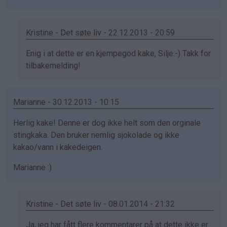
Kristine - Det søte liv - 22.12.2013 - 20:59
Som
Enig i at dette er en kjempegod kake, Silje:-) Takk for
svar
tilbakemelding!
på
av
Marianne - 30.12.2013 - 10:15
Silje
(ikke
Herlig kake! Denne er dog ikke helt som den orginale
bekreftet)
stingkaka. Den bruker nemlig sjokolade og ikke
kakao/vann i kakedeigen.
Marianne :)
Kristine - Det søte liv - 08.01.2014 - 21:32
Som
Ja, jeg har fått flere kommentarer på at dette ikke er