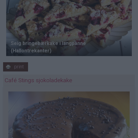
print
Café Stings sjokoladekake