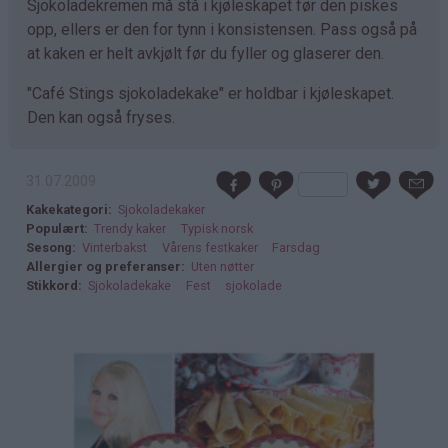
Sjokoladekremen må stå i kjøleskapet før den piskes
opp, ellers er den for tynn i konsistensen. Pass også på
at kaken er helt avkjølt før du fyller og glaserer den.
"Café Stings sjokoladekake" er holdbar i kjøleskapet.
Den kan også fryses.
31.07.2009
Kakekategori
Sjokoladekaker
Populært
Trendy kaker
Typisk norsk
Sesong
Vinterbakst
Vårens festkaker
Farsdag
Allergier og preferanser
Uten nøtter
Stikkord
Sjokoladekake
Fest
sjokolade