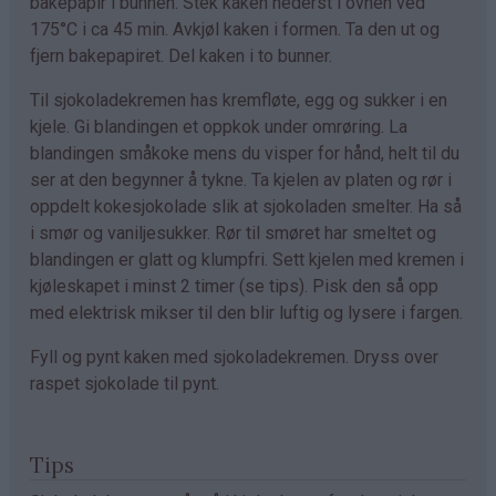
bakepapir i bunnen. Stek kaken nederst i ovnen ved
175°C i ca 45 min. Avkjøl kaken i formen. Ta den ut og
fjern bakepapiret. Del kaken i to bunner.
Til sjokoladekremen has kremfløte, egg og sukker i en
kjele. Gi blandingen et oppkok under omrøring. La
blandingen småkoke mens du visper for hånd, helt til du
ser at den begynner å tykne. Ta kjelen av platen og rør i
oppdelt kokesjokolade slik at sjokoladen smelter. Ha så
i smør og vaniljesukker. Rør til smøret har smeltet og
blandingen er glatt og klumpfri. Sett kjelen med kremen i
kjøleskapet i minst 2 timer (se tips). Pisk den så opp
med elektrisk mikser til den blir luftig og lysere i fargen.
Fyll og pynt kaken med sjokoladekremen. Dryss over
raspet sjokolade til pynt.
Tips