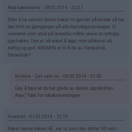
Cindy
Anja kakemoms - 28.02.2014 - 22:27
Mari
(ikke
Etter å ha servert denne kaken til gjester på besøk så har
bekreftet)
den blitt en gjenganger på alle bursdagsselskaper. Ei
venninne som stod på lavkarbo måtte skeie ut nettopp
pga kaken. Den er så enkel å lage, men allikevel så
saftig og god. KREMEN er til å dø av. Fantastisk
fantastisk!!
Kristine - Det søte liv - 06.03.2014 - 01:42
Som
Gøy å høre at du har glede av denne oppskriften,
svar
Anja:) Takk for tilbakemeldingen
på
av
Svanhild - 01.03.2014 - 12:19
Anja
kakemoms
Baker denne kaken nå ..ser ut som den detter litt ned i
(ikke