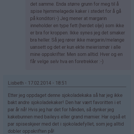
svar
det samme. Enda større grunn for meg til å
på
spise hjemmelagede kaker i stedet for å gå
av
på konditori:-) Jeg mener at margarin
Anne
inneholder en type fett (herdet olje) som ikke
Therese
er bra for kroppen. Ikke synes jeg det smaker
(ikke
bra heller. Så jeg rører ikke margarin/melange
bekreftet)
uansett og det er kun ekte meierismør i alle
mine oppskrifter. Men som alltid: Hver og en
får velge selv hva en foretrekker :-)
Lisbeth - 17.02.2014 - 18:51
Etter jeg oppdaget denne sjokoladekaka så har jeg ikke
bakt andre sjokoladekaker! Den har vært favoritten i et
par år nå! Hvis jeg har det for hånden, så dynker jeg
kakebunnen med baileys eller grand marnier. Har også et
par spiseskjeer med det i sjokoladefyllet, som jeg alltid
dobler oppskriften på!