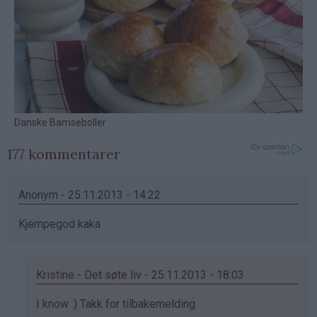
177 kommentarer
Anonym - 25.11.2013 - 14:22
Kjempegod kaka
Kristine - Det søte liv - 25.11.2013 - 18:03
Som
I know :) Takk for tilbakemelding