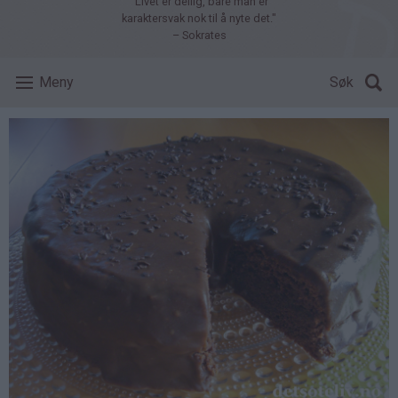
"Livet er deilig, bare man er
karaktersvak nok til å nyte det."
– Sokrates
Meny
Søk