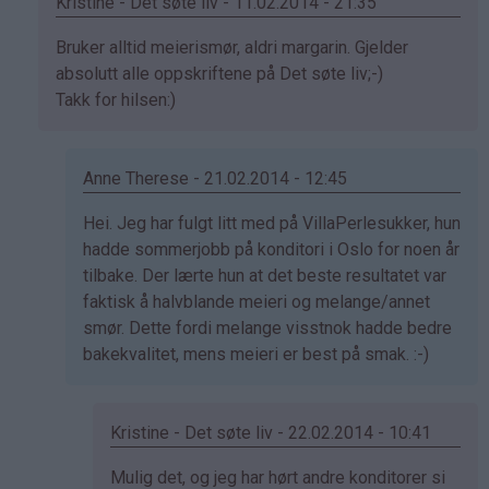
Kristine - Det søte liv - 11.02.2014 - 21:35
Som
Bruker alltid meierismør, aldri margarin. Gjelder
svar
absolutt alle oppskriftene på Det søte liv;-)
på
Takk for hilsen:)
av
Sol
(ikke
Anne Therese - 21.02.2014 - 12:45
bekreftet)
Som
Hei. Jeg har fulgt litt med på VillaPerlesukker, hun
svar
hadde sommerjobb på konditori i Oslo for noen år
på
tilbake. Der lærte hun at det beste resultatet var
av
faktisk å halvblande meieri og melange/annet
Kristine
smør. Dette fordi melange visstnok hadde bedre
-
bakekvalitet, mens meieri er best på smak. :-)
Det…
Kristine - Det søte liv - 22.02.2014 - 10:41
Som
Mulig det, og jeg har hørt andre konditorer si