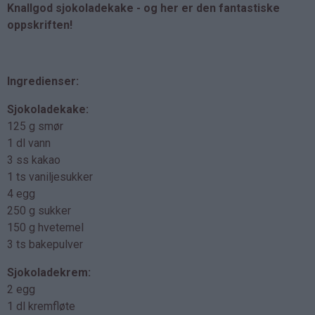
Knallgod sjokoladekake - og her er den fantastiske
oppskriften!
Ingredienser:
Sjokoladekake:
125 g smør
1 dl vann
3 ss kakao
1 ts vaniljesukker
4 egg
250 g sukker
150 g hvetemel
3 ts bakepulver
Sjokoladekrem:
2 egg
1 dl kremfløte