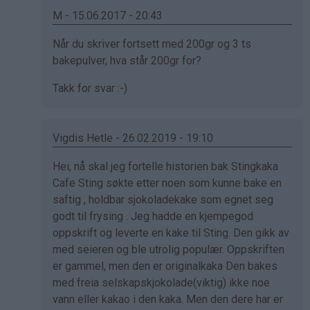
M - 15.06.2017 - 20:43
Som
Når du skriver fortsett med 200gr og 3 ts
svar
bakepulver, hva står 200gr for?
på
Takk for svar :-)
av
Jan
fred
Vigdis Hetle - 26.02.2019 - 19:10
sandanger
(ikke
Som
Hei, nå skal jeg fortelle historien bak Stingkaka
bekreftet)
svar
Cafe Sting søkte etter noen som kunne bake en
på
saftig , holdbar sjokoladekake som egnet seg
av
godt til frysing . Jeg hadde en kjempegod
Jan
oppskrift og leverte en kake til Sting. Den gikk av
fred
med seieren og ble utrolig populær. Oppskriften
sandanger
er gammel, men den er originalkaka Den bakes
(ikke
med freia selskapskjokolade(viktig) ikke noe
bekreftet)
vann eller kakao i den kaka. Men den dere har er