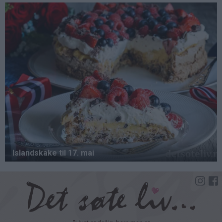
Hopp
til
hovedinnhold