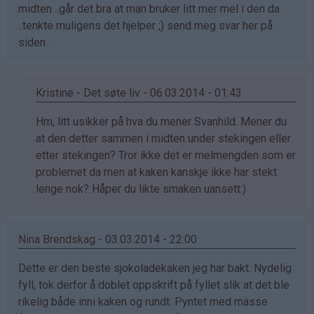
midten ..går det bra at man bruker litt mer mel i den da
bekreftet)
..tenkte muligens det hjelper ;) send meg svar her på
siden .
Kristine - Det søte liv - 06.03.2014 - 01:43
Som
Hm, litt usikker på hva du mener Svanhild. Mener du
svar
at den detter sammen i midten under stekingen eller
på
etter stekingen? Tror ikke det er melmengden som er
av
problemet da men at kaken kanskje ikke har stekt
Svanhild
lenge nok? Håper du likte smaken uansett:)
(ikke
bekreftet)
Nina Brendskag - 03.03.2014 - 22:00
Dette er den beste sjokoladekaken jeg har bakt. Nydelig
fyll, tok derfor å doblet oppskrift på fyllet slik at det ble
rikelig både inni kaken og rundt. Pyntet med masse