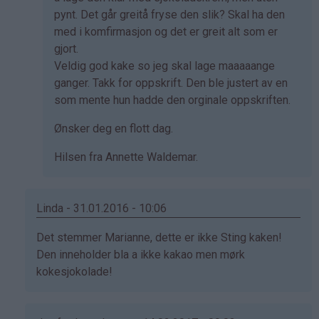
pynt. Det går greitå fryse den slik? Skal ha den
med i komfirmasjon og det er greit alt som er
gjort.
Veldig god kake so jeg skal lage maaaaange
ganger. Takk for oppskrift. Den ble justert av en
som mente hun hadde den orginale oppskriften.
Ønsker deg en flott dag.
Hilsen fra Annette Waldemar.
Linda - 31.01.2016 - 10:06
Som
Det stemmer Marianne, dette er ikke Sting kaken!
svar
Den inneholder bla a ikke kakao men mørk
på
kokesjokolade!
av
Marianne