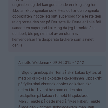
svar
originalen, og det kan godt hende er riktig. Jeg har
på
ikke smakt originalen selv. Hvis du har den originale
av
oppskriften, hadde jeg blitt superglad for å teste den
Marianne
ut og poste den her på Det søte liv. Dette er i alle fall
(ikke
uansett en supergod kake, og da jeg forsøkte å ta
bekreftet)
den bort, ble jeg rammet av en storm av
henvendelser fra desperate brukere som savnet
den:-)
Annette Waldemar - 09.04.2015 - 12:12
Som
I følge orginaloppskriften så skal kakao byttes ut
svar
med 50 gr kokesjokolade i kakebunnen. Oppskrift
på
på fyllet skal visstnok dobles og kaken skal
av
deles i tre. Uvisst hva som er den store
Kristine
forskjellen på kakao i forhold til sjokolade.
-
Men... Tenkte på dette med å fryse kaken. Tenkte
Det…
å lage den klar med sjokoladekrem, men uten