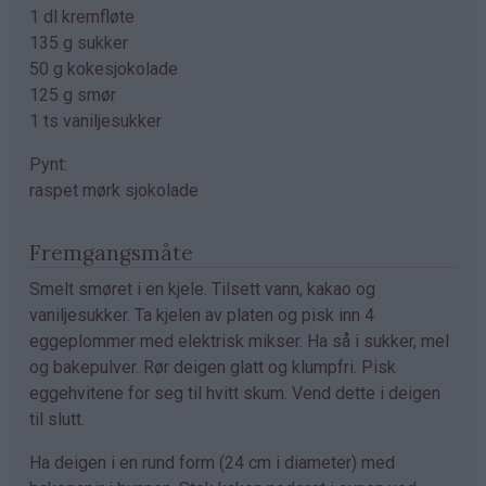
1 dl kremfløte
135 g sukker
50 g kokesjokolade
125 g smør
1 ts vaniljesukker
Pynt:
raspet mørk sjokolade
Fremgangsmåte
Smelt smøret i en kjele. Tilsett vann, kakao og
vaniljesukker. Ta kjelen av platen og pisk inn 4
eggeplommer med elektrisk mikser. Ha så i sukker, mel
og bakepulver. Rør deigen glatt og klumpfri. Pisk
eggehvitene for seg til hvitt skum. Vend dette i deigen
til slutt.
Ha deigen i en rund form (24 cm i diameter) med