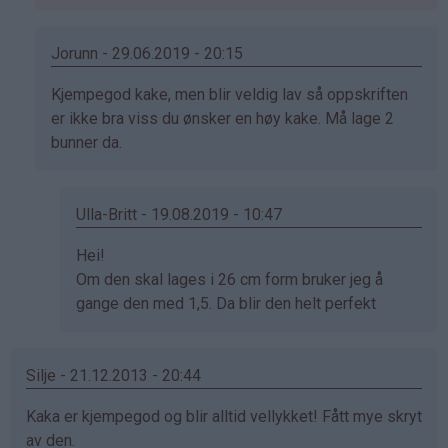
svar
på
av
Jorunn - 29.06.2019 - 20:15
Anonym
Som
Kjempegod kake, men blir veldig lav så oppskriften
(ikke
svar
er ikke bra viss du ønsker en høy kake. Må lage 2
bekreftet)
på
bunner da.
av
Anonym
(ikke
Ulla-Britt - 19.08.2019 - 10:47
bekreftet)
Som
Hei!
svar
Om den skal lages i 26 cm form bruker jeg å
på
gange den med 1,5. Da blir den helt perfekt
av
Jorunn
Silje - 21.12.2013 - 20:44
(ikke
bekreftet)
Kaka er kjempegod og blir alltid vellykket! Fått mye skryt
av den.