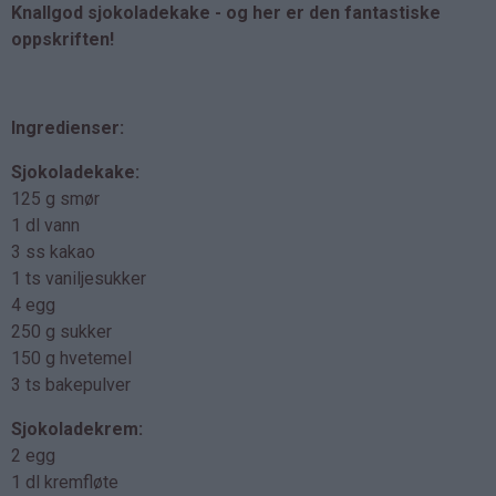
Knallgod sjokoladekake - og her er den fantastiske
oppskriften!
Ingredienser:
Sjokoladekake:
125 g smør
1 dl vann
3 ss kakao
1 ts vaniljesukker
4 egg
250 g sukker
150 g hvetemel
3 ts bakepulver
Sjokoladekrem:
2 egg
1 dl kremfløte