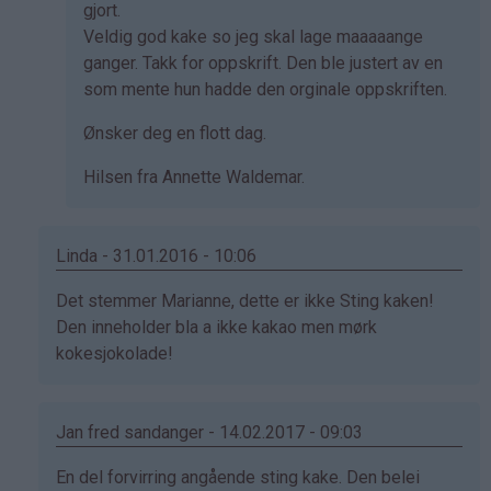
gjort.
Veldig god kake so jeg skal lage maaaaange
ganger. Takk for oppskrift. Den ble justert av en
som mente hun hadde den orginale oppskriften.
Ønsker deg en flott dag.
Hilsen fra Annette Waldemar.
Linda - 31.01.2016 - 10:06
Som
Det stemmer Marianne, dette er ikke Sting kaken!
svar
Den inneholder bla a ikke kakao men mørk
på
kokesjokolade!
av
Marianne
(ikke
Jan fred sandanger - 14.02.2017 - 09:03
bekreftet)
Som
En del forvirring angående sting kake. Den belei