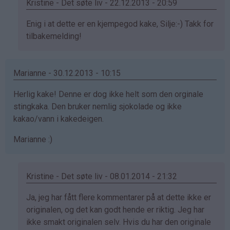
Kristine - Det søte liv - 22.12.2013 - 20:59
Som
Enig i at dette er en kjempegod kake, Silje:-) Takk for
svar
tilbakemelding!
på
av
Marianne - 30.12.2013 - 10:15
Silje
(ikke
Herlig kake! Denne er dog ikke helt som den orginale
bekreftet)
stingkaka. Den bruker nemlig sjokolade og ikke
kakao/vann i kakedeigen.
Marianne :)
Kristine - Det søte liv - 08.01.2014 - 21:32
Som
Ja, jeg har fått flere kommentarer på at dette ikke er
svar
originalen, og det kan godt hende er riktig. Jeg har
på
ikke smakt originalen selv. Hvis du har den originale