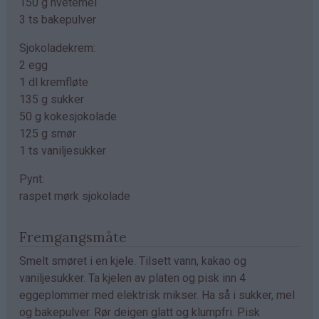
150 g hvetemel
3 ts bakepulver
Sjokoladekrem:
2 egg
1 dl kremfløte
135 g sukker
50 g kokesjokolade
125 g smør
1 ts vaniljesukker
Pynt:
raspet mørk sjokolade
Fremgangsmåte
Smelt smøret i en kjele. Tilsett vann, kakao og
vaniljesukker. Ta kjelen av platen og pisk inn 4
eggeplommer med elektrisk mikser. Ha så i sukker, mel
og bakepulver. Rør deigen glatt og klumpfri. Pisk