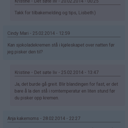
Kristine - Det søte liv - 20.02.2014 - 00:25
Som
Takk for tilbakemelding og tips, Lisbeth:)
svar
på
Cindy Mari - 25.02.2014 - 12:59
av
Lisbeth
Kan sjokoladekremen stå i kjøleskapet over natten før
(ikke
jeg pisker den til?
bekreftet)
Kristine - Det søte liv - 25.02.2014 - 13:47
Som
Ja, det burde gå greit. Blir blandingen for fast, er det
svar
bare å la den stå i romtemperatur en liten stund før
på
du pisker opp kremen.
av
Cindy
Anja kakemoms - 28.02.2014 - 22:27
Mari
(ikke