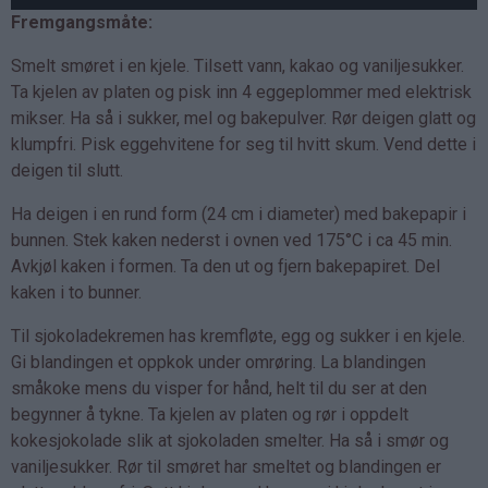
Fremgangsmåte:
Smelt smøret i en kjele. Tilsett vann, kakao og vaniljesukker.
Ta kjelen av platen og pisk inn 4 eggeplommer med elektrisk
mikser. Ha så i sukker, mel og bakepulver. Rør deigen glatt og
klumpfri. Pisk eggehvitene for seg til hvitt skum. Vend dette i
deigen til slutt.
Ha deigen i en rund form (24 cm i diameter) med bakepapir i
bunnen. Stek kaken nederst i ovnen ved 175°C i ca 45 min.
Avkjøl kaken i formen. Ta den ut og fjern bakepapiret. Del
kaken i to bunner.
Til sjokoladekremen has kremfløte, egg og sukker i en kjele.
Gi blandingen et oppkok under omrøring. La blandingen
småkoke mens du visper for hånd, helt til du ser at den
begynner å tykne. Ta kjelen av platen og rør i oppdelt
kokesjokolade slik at sjokoladen smelter. Ha så i smør og
vaniljesukker. Rør til smøret har smeltet og blandingen er