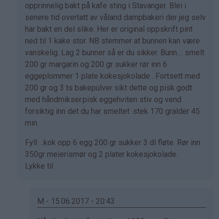
svar
opprinnelig bakt på kafe sting i Stavanger. Blei i
på
senere tid overtatt av våland dampbakeri der jeg selv
av
har bakt en del slike. Her er original oppskrift pint
Marianne
ned til 1 kake stor. NB stemmer at bunnen kan være
(ikke
vanskelig. Lag 2 bunner så er du sikker. Bunn.... smelt
bekreftet)
200 gr margarin og 200 gr sukker rør inn 6
eggeplommer 1 plate kokesjokolade . Fortsett med
200 gr og 3 ts bakepulver sikt dette og pisk godt
med håndmikser.pisk eggehviten stiv og vend
forsiktig inn det du har smeltet .stek 170 gralder 45
min.
Fyll ...kok opp 6 egg 200 gr sukker 3 dl fløte. Rør inn
350gr meierismør og 2 plater kokesjokolade.
Lykke til
M - 15.06.2017 - 20:43