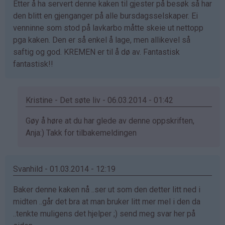
Etter å ha servert denne kaken til gjester på besøk så har
bekreftet)
den blitt en gjenganger på alle bursdagsselskaper. Ei
venninne som stod på lavkarbo måtte skeie ut nettopp
pga kaken. Den er så enkel å lage, men allikevel så
saftig og god. KREMEN er til å dø av. Fantastisk
fantastisk!!
Kristine - Det søte liv - 06.03.2014 - 01:42
Som
Gøy å høre at du har glede av denne oppskriften,
svar
Anja:) Takk for tilbakemeldingen
på
av
Svanhild - 01.03.2014 - 12:19
Anja
kakemoms
Baker denne kaken nå ..ser ut som den detter litt ned i
(ikke
midten ..går det bra at man bruker litt mer mel i den da
bekreftet)
..tenkte muligens det hjelper ;) send meg svar her på