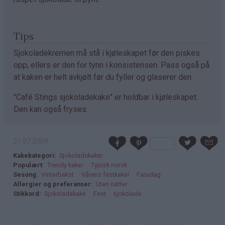
Tips
Sjokoladekremen må stå i kjøleskapet før den piskes
opp, ellers er den for tynn i konsistensen. Pass også på
at kaken er helt avkjølt før du fyller og glaserer den.
"Café Stings sjokoladekake" er holdbar i kjøleskapet.
Den kan også fryses.
31.07.2009
Kakekategori
Sjokoladekaker
Populært
Trendy kaker
Typisk norsk
Sesong
Vinterbakst
Vårens festkaker
Farsdag
Allergier og preferanser
Uten nøtter
Stikkord
Sjokoladekake
Fest
sjokolade