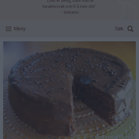
"Livet er deilig, bare man er
karaktersvak nok til å nyte det."
– Sokrates
Meny
Søk