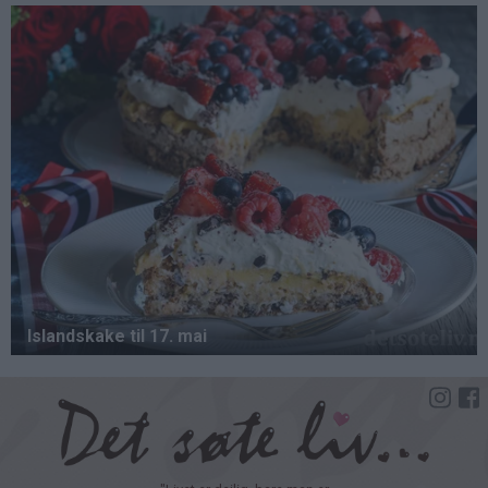
Hopp
til
hovedinnhold