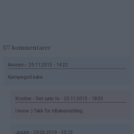
177 kommentarer
Anonym - 25.11.2013 - 14:22
Kjempegod kaka
Kristine - Det søte liv - 25.11.2013 - 18:03
Som
I know :) Takk for tilbakemelding
svar
på
av
Jorunn - 29.06.2019 - 20:15