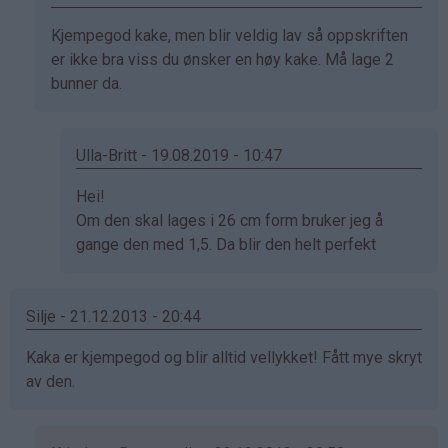
Anonym
Som
Kjempegod kake, men blir veldig lav så oppskriften
(ikke
svar
er ikke bra viss du ønsker en høy kake. Må lage 2
bekreftet)
på
bunner da.
av
Anonym
(ikke
Ulla-Britt - 19.08.2019 - 10:47
bekreftet)
Som
Hei!
svar
Om den skal lages i 26 cm form bruker jeg å
på
gange den med 1,5. Da blir den helt perfekt
av
Jorunn
Silje - 21.12.2013 - 20:44
(ikke
bekreftet)
Kaka er kjempegod og blir alltid vellykket! Fått mye skryt
av den.