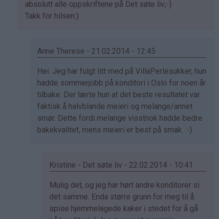
svar
absolutt alle oppskriftene på Det søte liv;-)
på
Takk for hilsen:)
av
Sol
(ikke
Anne Therese - 21.02.2014 - 12:45
bekreftet)
Som
Hei. Jeg har fulgt litt med på VillaPerlesukker, hun
svar
hadde sommerjobb på konditori i Oslo for noen år
på
tilbake. Der lærte hun at det beste resultatet var
av
faktisk å halvblande meieri og melange/annet
Kristine
smør. Dette fordi melange visstnok hadde bedre
-
bakekvalitet, mens meieri er best på smak. :-)
Det…
Kristine - Det søte liv - 22.02.2014 - 10:41
Som
Mulig det, og jeg har hørt andre konditorer si
svar
det samme. Enda større grunn for meg til å
på
spise hjemmelagede kaker i stedet for å gå