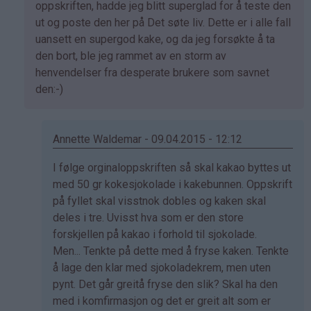
av
oppskriften, hadde jeg blitt superglad for å teste den
Marianne
ut og poste den her på Det søte liv. Dette er i alle fall
(ikke
uansett en supergod kake, og da jeg forsøkte å ta
bekreftet)
den bort, ble jeg rammet av en storm av
henvendelser fra desperate brukere som savnet
den:-)
Annette Waldemar - 09.04.2015 - 12:12
Som
I følge orginaloppskriften så skal kakao byttes ut
svar
med 50 gr kokesjokolade i kakebunnen. Oppskrift
på
på fyllet skal visstnok dobles og kaken skal
av
deles i tre. Uvisst hva som er den store
Kristine
forskjellen på kakao i forhold til sjokolade.
-
Men... Tenkte på dette med å fryse kaken. Tenkte
Det…
å lage den klar med sjokoladekrem, men uten
pynt. Det går greitå fryse den slik? Skal ha den
med i komfirmasjon og det er greit alt som er