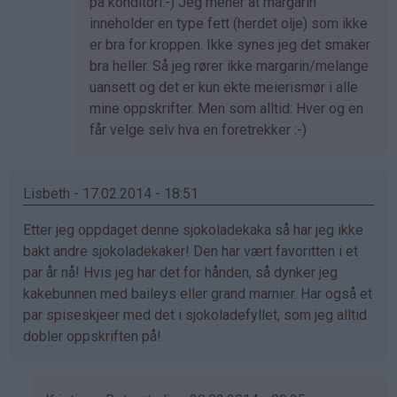
av
på konditori:-) Jeg mener at margarin
Anne
inneholder en type fett (herdet olje) som ikke
Therese
er bra for kroppen. Ikke synes jeg det smaker
(ikke
bra heller. Så jeg rører ikke margarin/melange
bekreftet)
uansett og det er kun ekte meierismør i alle
mine oppskrifter. Men som alltid: Hver og en
får velge selv hva en foretrekker :-)
Lisbeth - 17.02.2014 - 18:51
Etter jeg oppdaget denne sjokoladekaka så har jeg ikke
bakt andre sjokoladekaker! Den har vært favoritten i et
par år nå! Hvis jeg har det for hånden, så dynker jeg
kakebunnen med baileys eller grand marnier. Har også et
par spiseskjeer med det i sjokoladefyllet, som jeg alltid
dobler oppskriften på!