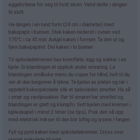
eggehvitene for seg til hvitt skum. Vend dette i deigen
til slutt.
Ha deigen i en rund form (24 cm i diameter) med
bakepapir i bunnen. Stek kaken nederst i ovnen ved
175°C i ca 45 min. Avkjøl kaken i formen. Ta den ut og
fjern bakepapiret. Del kaken i to bunner.
Til sjokoladekremen has kremfløte, egg og sukker i en
kjele. Gi blandingen et oppkok under omrøring. La
blandingen småkoke mens du visper for hånd, helt til du
ser at den begynner å tykne. Ta kjelen av platen og rør i
oppdelt kokesjokolade slik at sjokoladen smelter. Ha så
i smør og vaniljesukker. Rør til smøret har smeltet og
blandingen er glatt og klumpfri. Sett kjelen med kremen i
kjøleskapet i minst 2 timer (se tips). Pisk den så opp
med elektrisk mikser til den blir luftig og lysere i fargen.
Fyll og pynt kaken med sjokoladekremen. Dryss over
raspet sjokolade til pynt.