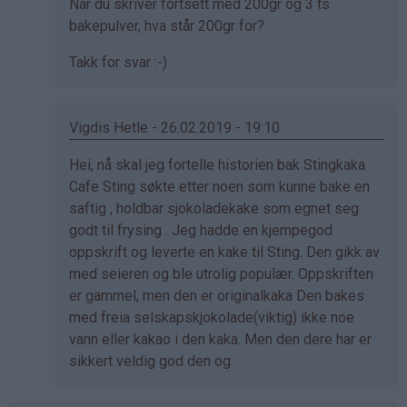
Som
Når du skriver fortsett med 200gr og 3 ts
svar
bakepulver, hva står 200gr for?
på
Takk for svar :-)
av
Jan
fred
Vigdis Hetle - 26.02.2019 - 19:10
sandanger
(ikke
Som
Hei, nå skal jeg fortelle historien bak Stingkaka
bekreftet)
svar
Cafe Sting søkte etter noen som kunne bake en
på
saftig , holdbar sjokoladekake som egnet seg
av
godt til frysing . Jeg hadde en kjempegod
Jan
oppskrift og leverte en kake til Sting. Den gikk av
fred
med seieren og ble utrolig populær. Oppskriften
sandanger
er gammel, men den er originalkaka Den bakes
(ikke
med freia selskapskjokolade(viktig) ikke noe
bekreftet)
vann eller kakao i den kaka. Men den dere har er
sikkert veldig god den og