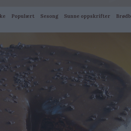
ke
Populært
Sesong
Sunne oppskrifter
Brødb