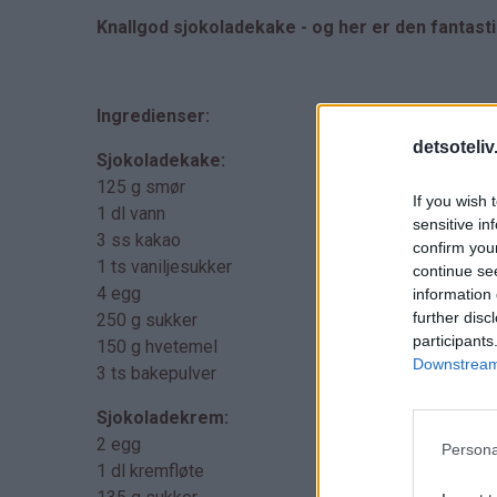
Knallgod sjokoladekake - og her er den fantast
Ingredienser:
detsoteliv
Sjokoladekake:
125 g smør
If you wish 
1 dl vann
sensitive in
3 ss kakao
confirm you
1 ts vaniljesukker
continue se
4 egg
information 
further disc
250 g sukker
participants
150 g hvetemel
Downstream 
3 ts bakepulver
Sjokoladekrem:
2 egg
Persona
1 dl kremfløte