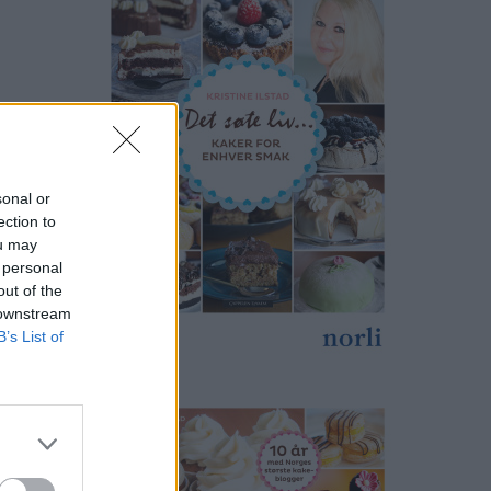
sonal or
ection to
ou may
 personal
out of the
 downstream
B’s List of