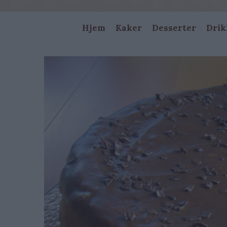
Main
Hjem
Kaker
Desserter
Drik
navigation