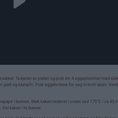
ljesukker. Ta kjelen av platen og pisk inn 4 eggeplommer med elek
 glatt og klumpfri. Pisk eggehvitene for seg til hvitt skum. Vend
epapir i bunnen. Stek kaken nederst i ovnen ved 175°C i ca 45 m
. Del kaken i to bunner.