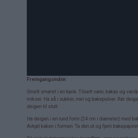
Fremgangsmåte:
Smelt smøret i en kjele. Tilsett vann, kakao og vani
mikser. Ha så i sukker, mel og bakepulver. Rør deigen
deigen til slutt.
Ha deigen i en rund form (24 cm i diameter) med bak
Avkjøl kaken i formen. Ta den ut og fjern bakepapiret