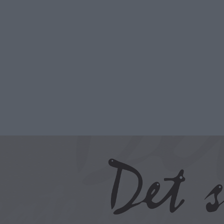
Hopp
til
hovedinnhold