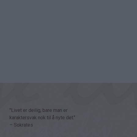
"Livet er deilig, bare man er
karaktersvak nok til å nyte det."
– Sokrates