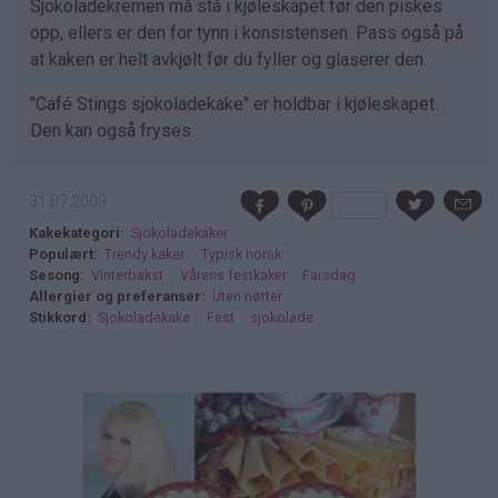
Sjokoladekremen må stå i kjøleskapet før den piskes
opp, ellers er den for tynn i konsistensen. Pass også på
at kaken er helt avkjølt før du fyller og glaserer den.
"Café Stings sjokoladekake" er holdbar i kjøleskapet.
Den kan også fryses.
31.07.2009
Kakekategori
Sjokoladekaker
Populært
Trendy kaker
Typisk norsk
Sesong
Vinterbakst
Vårens festkaker
Farsdag
Allergier og preferanser
Uten nøtter
Stikkord
Sjokoladekake
Fest
sjokolade