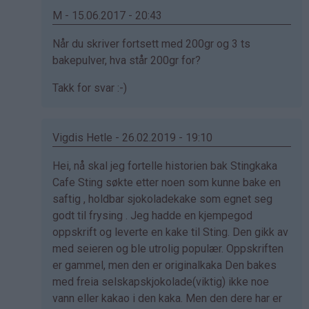
M - 15.06.2017 - 20:43
Som
Når du skriver fortsett med 200gr og 3 ts
svar
bakepulver, hva står 200gr for?
på
Takk for svar :-)
av
Jan
fred
Vigdis Hetle - 26.02.2019 - 19:10
sandanger
(ikke
Som
Hei, nå skal jeg fortelle historien bak Stingkaka
bekreftet)
svar
Cafe Sting søkte etter noen som kunne bake en
på
saftig , holdbar sjokoladekake som egnet seg
av
godt til frysing . Jeg hadde en kjempegod
Jan
oppskrift og leverte en kake til Sting. Den gikk av
fred
med seieren og ble utrolig populær. Oppskriften
sandanger
er gammel, men den er originalkaka Den bakes
(ikke
med freia selskapskjokolade(viktig) ikke noe
bekreftet)
vann eller kakao i den kaka. Men den dere har er