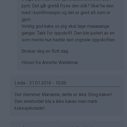
pynt. Det går greitå fryse den slik? Skal ha den
med i komfirmasjon og det er greit alt som er
gjort.
Veldig god kake so jeg skal lage maaaaange
ganger. Takk for oppskrift. Den ble justert av en
som mente hun hadde den orginale oppskriften.
Ønsker deg en flott dag.
Hilsen fra Annette Waldemar.
Linda - 31.01.2016 - 10:06
Som
Det stemmer Marianne, dette er ikke Sting kaken!
svar
Den inneholder bla a ikke kakao men mørk
på
kokesjokolade!
av
Marianne