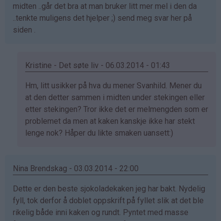
midten ..går det bra at man bruker litt mer mel i den da
bekreftet)
..tenkte muligens det hjelper ;) send meg svar her på
siden .
Kristine - Det søte liv - 06.03.2014 - 01:43
Som
Hm, litt usikker på hva du mener Svanhild. Mener du
svar
at den detter sammen i midten under stekingen eller
på
etter stekingen? Tror ikke det er melmengden som er
av
problemet da men at kaken kanskje ikke har stekt
Svanhild
lenge nok? Håper du likte smaken uansett:)
(ikke
bekreftet)
Nina Brendskag - 03.03.2014 - 22:00
Dette er den beste sjokoladekaken jeg har bakt. Nydelig
fyll, tok derfor å doblet oppskrift på fyllet slik at det ble
rikelig både inni kaken og rundt. Pyntet med masse