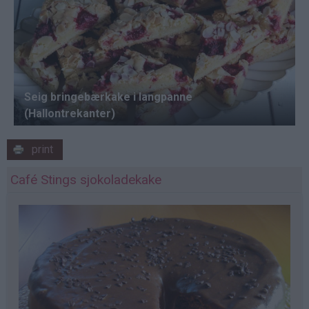
print
Café Stings sjokoladekake