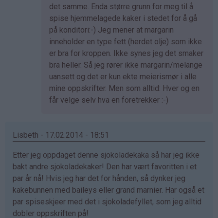
svar
det samme. Enda større grunn for meg til å
på
spise hjemmelagede kaker i stedet for å gå
av
på konditori:-) Jeg mener at margarin
Anne
inneholder en type fett (herdet olje) som ikke
Therese
er bra for kroppen. Ikke synes jeg det smaker
(ikke
bra heller. Så jeg rører ikke margarin/melange
bekreftet)
uansett og det er kun ekte meierismør i alle
mine oppskrifter. Men som alltid: Hver og en
får velge selv hva en foretrekker :-)
Lisbeth - 17.02.2014 - 18:51
Etter jeg oppdaget denne sjokoladekaka så har jeg ikke
bakt andre sjokoladekaker! Den har vært favoritten i et
par år nå! Hvis jeg har det for hånden, så dynker jeg
kakebunnen med baileys eller grand marnier. Har også et
par spiseskjeer med det i sjokoladefyllet, som jeg alltid
dobler oppskriften på!