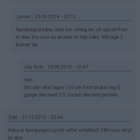
svar
på
av
Jorunn - 29.06.2019 - 20:15
Anonym
Som
Kjempegod kake, men blir veldig lav så oppskriften
(ikke
svar
er ikke bra viss du ønsker en høy kake. Må lage 2
bekreftet)
på
bunner da.
av
Anonym
(ikke
Ulla-Britt - 19.08.2019 - 10:47
bekreftet)
Som
Hei!
svar
Om den skal lages i 26 cm form bruker jeg å
på
gange den med 1,5. Da blir den helt perfekt
av
Jorunn
Silje - 21.12.2013 - 20:44
(ikke
bekreftet)
Kaka er kjempegod og blir alltid vellykket! Fått mye skryt
av den.