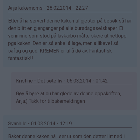
Cindy
Anja kakemoms - 28.02.2014 - 22:27
Mari
(ikke
Etter å ha servert denne kaken til gjester på besøk så har
bekreftet)
den blitt en gjenganger på alle bursdagsselskaper. Ei
venninne som stod på lavkarbo måtte skeie ut nettopp
pga kaken. Den er så enkel å lage, men allikevel så
saftig og god. KREMEN er til å dø av. Fantastisk
fantastisk!!
Kristine - Det søte liv - 06.03.2014 - 01:42
Som
Gøy å høre at du har glede av denne oppskriften,
svar
Anja:) Takk for tilbakemeldingen
på
av
Svanhild - 01.03.2014 - 12:19
Anja
kakemoms
Baker denne kaken nå ..ser ut som den detter litt ned i
(ikke