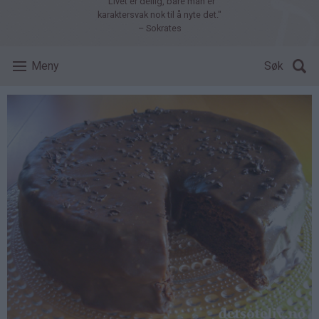
"Livet er deilig, bare man er
karaktersvak nok til å nyte det."
– Sokrates
Meny
Søk