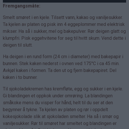
Fremgangsmåte:
Smelt smøret i en kjele. Tilsett vann, kakao og vaniljesukker.
Ta kjelen av platen og pisk inn 4 eggeplommer med elektrisk
mikser. Ha så i sukker, mel og bakepulver. Rør deigen glatt og
klumpfri. Pisk eggehvitene for seg til hvitt skum. Vend dette i
deigen til slutt.
Ha deigen i en rund form (24 cm i diameter) med bakepapir i
bunnen. Stek kaken nederst i ovnen ved 175°C i ca 45 min.
Avkjøl kaken i formen. Ta den ut og fjern bakepapiret. Del
kaken i to bunner.
Til sjokoladekremen has kremfløte, egg og sukker i en kjele.
Gi blandingen et oppkok under omrøring. La blandingen
småkoke mens du visper for hånd, helt til du ser at den
begynner å tykne. Ta kjelen av platen og rør i oppdelt
kokesjokolade slik at sjokoladen smelter. Ha så i smør og
vaniljesukker. Rør til smøret har smeltet og blandingen er