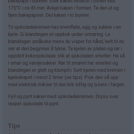
bakepapir i bunnen. Stek kaken nederst i ovnen ved
175°C i ca 45 min. Avkjøl kaken i formen. Ta den ut og
fjern bakepapiret. Del kaken i to bunner.
Til sjokoladekremen has kremfløte, egg og sukker i en
kjele. Gi blandingen et oppkok under omrøring. La
blandingen småkoke mens du visper for hånd, helt til du
ser at den begynner å tykne. Ta kjelen av platen og rør i
oppdelt kokesjokolade slik at sjokoladen smelter. Ha så
i smør og vaniljesukker. Rør til smøret har smeltet og
blandingen er glatt og klumpfri. Sett kjelen med kremen i
kjøleskapet i minst 2 timer (se tips). Pisk den så opp
med elektrisk mikser til den blir luftig og lysere i fargen.
Fyll og pynt kaken med sjokoladekremen. Dryss over
raspet sjokolade til pynt.
Tips