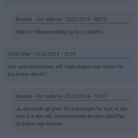
Kristine - Det søte liv - 20.02.2014 - 00:25
Som
Takk for tilbakemelding og tips, Lisbeth:)
svar
på
Cindy Mari - 25.02.2014 - 12:59
av
Lisbeth
Kan sjokoladekremen stå i kjøleskapet over natten før
(ikke
jeg pisker den til?
bekreftet)
Kristine - Det søte liv - 25.02.2014 - 13:47
Som
Ja, det burde gå greit. Blir blandingen for fast, er det
svar
bare å la den stå i romtemperatur en liten stund før
på
du pisker opp kremen.
av