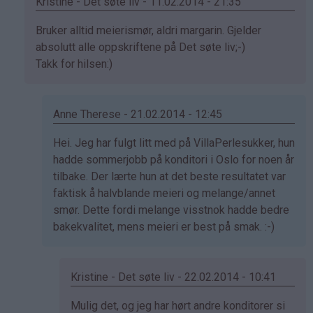
Kristine - Det søte liv - 11.02.2014 - 21:35
Som
Bruker alltid meierismør, aldri margarin. Gjelder
svar
absolutt alle oppskriftene på Det søte liv;-)
på
Takk for hilsen:)
av
Sol
(ikke
Anne Therese - 21.02.2014 - 12:45
bekreftet)
Som
Hei. Jeg har fulgt litt med på VillaPerlesukker, hun
svar
hadde sommerjobb på konditori i Oslo for noen år
på
tilbake. Der lærte hun at det beste resultatet var
av
faktisk å halvblande meieri og melange/annet
Kristine
smør. Dette fordi melange visstnok hadde bedre
-
bakekvalitet, mens meieri er best på smak. :-)
Det…
Kristine - Det søte liv - 22.02.2014 - 10:41
Som
Mulig det, og jeg har hørt andre konditorer si