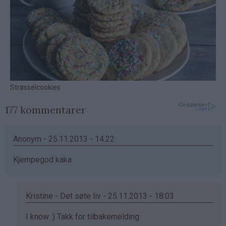
177 kommentarer
Anonym - 25.11.2013 - 14:22
Kjempegod kaka
Kristine - Det søte liv - 25.11.2013 - 18:03
Som
I know :) Takk for tilbakemelding