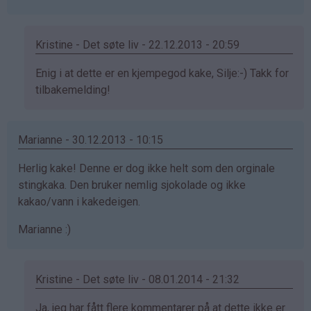
Kristine - Det søte liv - 22.12.2013 - 20:59
Som
Enig i at dette er en kjempegod kake, Silje:-) Takk for
svar
tilbakemelding!
på
av
Marianne - 30.12.2013 - 10:15
Silje
(ikke
Herlig kake! Denne er dog ikke helt som den orginale
bekreftet)
stingkaka. Den bruker nemlig sjokolade og ikke
kakao/vann i kakedeigen.
Marianne :)
Kristine - Det søte liv - 08.01.2014 - 21:32
Som
Ja, jeg har fått flere kommentarer på at dette ikke er