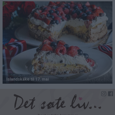
Hopp
til
hovedinnhold