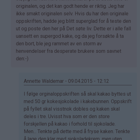
svar
originalen, og det kan godt hende er riktig. Jeg har
på
ikke smakt originalen selv. Hvis du har den originale
av
oppskriften, hadde jeg blitt superglad for å teste den
Marianne
ut og poste den her på Det søte liv. Dette er i alle fall
(ikke
uansett en supergod kake, og da jeg forsøkte å ta
bekreftet)
den bort, ble jeg rammet av en storm av
henvendelser fra desperate brukere som savnet
den:-)
Annette Waldemar - 09.04.2015 - 12:12
Som
I følge orginaloppskriften så skal kakao byttes ut
svar
med 50 gr kokesjokolade i kakebunnen. Oppskrift
på
på fyllet skal visstnok dobles og kaken skal
av
deles i tre. Uvisst hva som er den store
Kristine
forskjellen på kakao i forhold til sjokolade.
-
Men... Tenkte på dette med å fryse kaken. Tenkte
Det…
å lage den klar med sjokoladekrem, men uten