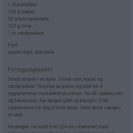
1 dl kremfløte
135 g sukker
50 g kokesjokolade
125 g smør
1 ts vaniljesukker
Pynt:
raspet mørk sjokolade
Fremgangsmåte
Smelt smøret i en kjele. Tilsett vann, kakao og
vaniljesukker. Ta kjelen av platen og pisk inn 4
eggeplommer med elektrisk mikser. Ha så i sukker, mel
og bakepulver. Rør deigen glatt og klumpfri. Pisk
eggehvitene for seg til hvitt skum. Vend dette i deigen
til slutt.
Ha deigen i en rund form (24 cm i diameter) med