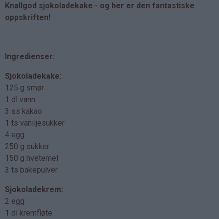
Knallgod sjokoladekake - og her er den fantastiske
oppskriften!
Ingredienser:
Sjokoladekake:
125 g smør
1 dl vann
3 ss kakao
1 ts vaniljesukker
4 egg
250 g sukker
150 g hvetemel
3 ts bakepulver
Sjokoladekrem:
2 egg
1 dl kremfløte