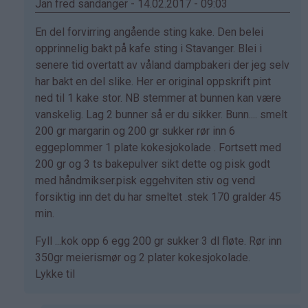
(ikke
Jan fred sandanger - 14.02.2017 - 09:03
bekreftet)
Som
En del forvirring angående sting kake. Den belei
svar
opprinnelig bakt på kafe sting i Stavanger. Blei i
på
senere tid overtatt av våland dampbakeri der jeg selv
av
har bakt en del slike. Her er original oppskrift pint
Marianne
ned til 1 kake stor. NB stemmer at bunnen kan være
(ikke
vanskelig. Lag 2 bunner så er du sikker. Bunn.... smelt
bekreftet)
200 gr margarin og 200 gr sukker rør inn 6
eggeplommer 1 plate kokesjokolade . Fortsett med
200 gr og 3 ts bakepulver sikt dette og pisk godt
med håndmikser.pisk eggehviten stiv og vend
forsiktig inn det du har smeltet .stek 170 gralder 45
min.
Fyll ...kok opp 6 egg 200 gr sukker 3 dl fløte. Rør inn
350gr meierismør og 2 plater kokesjokolade.
Lykke til