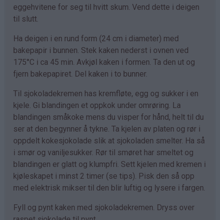
eggehvitene for seg til hvitt skum. Vend dette i deigen
til slutt.
Ha deigen i en rund form (24 cm i diameter) med
bakepapir i bunnen. Stek kaken nederst i ovnen ved
175°C i ca 45 min. Avkjøl kaken i formen. Ta den ut og
fjern bakepapiret. Del kaken i to bunner.
Til sjokoladekremen has kremfløte, egg og sukker i en
kjele. Gi blandingen et oppkok under omrøring. La
blandingen småkoke mens du visper for hånd, helt til du
ser at den begynner å tykne. Ta kjelen av platen og rør i
oppdelt kokesjokolade slik at sjokoladen smelter. Ha så
i smør og vaniljesukker. Rør til smøret har smeltet og
blandingen er glatt og klumpfri. Sett kjelen med kremen i
kjøleskapet i minst 2 timer (se tips). Pisk den så opp
med elektrisk mikser til den blir luftig og lysere i fargen.
Fyll og pynt kaken med sjokoladekremen. Dryss over
raspet sjokolade til pynt.