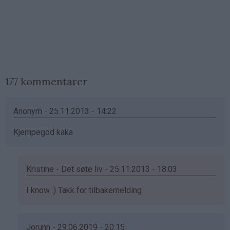
177 kommentarer
Anonym - 25.11.2013 - 14:22
Kjempegod kaka
Kristine - Det søte liv - 25.11.2013 - 18:03
Som
I know :) Takk for tilbakemelding
svar
på
av
Jorunn - 29.06.2019 - 20:15