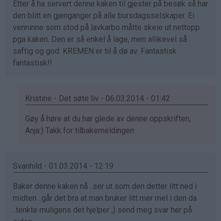
Etter å ha servert denne kaken til gjester på besøk så har
bekreftet)
den blitt en gjenganger på alle bursdagsselskaper. Ei
venninne som stod på lavkarbo måtte skeie ut nettopp
pga kaken. Den er så enkel å lage, men allikevel så
saftig og god. KREMEN er til å dø av. Fantastisk
fantastisk!!
Kristine - Det søte liv - 06.03.2014 - 01:42
Som
Gøy å høre at du har glede av denne oppskriften,
svar
Anja:) Takk for tilbakemeldingen
på
av
Svanhild - 01.03.2014 - 12:19
Anja
kakemoms
Baker denne kaken nå ..ser ut som den detter litt ned i
(ikke
midten ..går det bra at man bruker litt mer mel i den da
bekreftet)
..tenkte muligens det hjelper ;) send meg svar her på