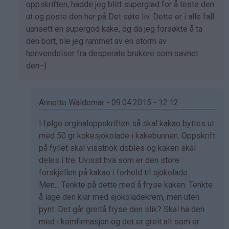
av
oppskriften, hadde jeg blitt superglad for å teste den
Marianne
ut og poste den her på Det søte liv. Dette er i alle fall
(ikke
uansett en supergod kake, og da jeg forsøkte å ta
bekreftet)
den bort, ble jeg rammet av en storm av
henvendelser fra desperate brukere som savnet
den:-)
Annette Waldemar - 09.04.2015 - 12:12
Som
I følge orginaloppskriften så skal kakao byttes ut
svar
med 50 gr kokesjokolade i kakebunnen. Oppskrift
på
på fyllet skal visstnok dobles og kaken skal
av
deles i tre. Uvisst hva som er den store
Kristine
forskjellen på kakao i forhold til sjokolade.
-
Men... Tenkte på dette med å fryse kaken. Tenkte
Det…
å lage den klar med sjokoladekrem, men uten
pynt. Det går greitå fryse den slik? Skal ha den
med i komfirmasjon og det er greit alt som er