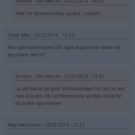
Kristine - Det søte liv - 20.02.2014 - 00:25
Som
Takk for tilbakemelding og tips, Lisbeth:)
svar
på
Cindy Mari - 25.02.2014 - 12:59
av
Lisbeth
Kan sjokoladekremen stå i kjøleskapet over natten før
(ikke
jeg pisker den til?
bekreftet)
Kristine - Det søte liv - 25.02.2014 - 13:47
Som
Ja, det burde gå greit. Blir blandingen for fast, er det
svar
bare å la den stå i romtemperatur en liten stund før
på
du pisker opp kremen.
av
Cindy
Anja kakemoms - 28.02.2014 - 22:27
Mari
(ikke