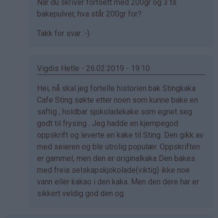
Som
Når du skriver fortsett med 200gr og 3 ts
svar
bakepulver, hva står 200gr for?
på
Takk for svar :-)
av
Jan
fred
Vigdis Hetle - 26.02.2019 - 19:10
sandanger
(ikke
Som
Hei, nå skal jeg fortelle historien bak Stingkaka
bekreftet)
svar
Cafe Sting søkte etter noen som kunne bake en
på
saftig , holdbar sjokoladekake som egnet seg
av
godt til frysing . Jeg hadde en kjempegod
Jan
oppskrift og leverte en kake til Sting. Den gikk av
fred
med seieren og ble utrolig populær. Oppskriften
sandanger
er gammel, men den er originalkaka Den bakes
(ikke
med freia selskapskjokolade(viktig) ikke noe
bekreftet)
vann eller kakao i den kaka. Men den dere har er
sikkert veldig god den og