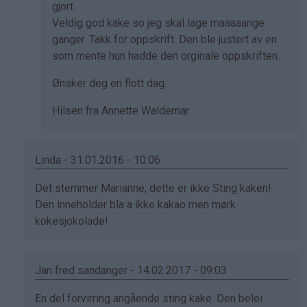
gjort.
Veldig god kake so jeg skal lage maaaaange
ganger. Takk for oppskrift. Den ble justert av en
som mente hun hadde den orginale oppskriften.
Ønsker deg en flott dag.
Hilsen fra Annette Waldemar.
Linda - 31.01.2016 - 10:06
Som
Det stemmer Marianne, dette er ikke Sting kaken!
svar
Den inneholder bla a ikke kakao men mørk
på
kokesjokolade!
av
Marianne
(ikke
Jan fred sandanger - 14.02.2017 - 09:03
bekreftet)
Som
En del forvirring angående sting kake. Den belei