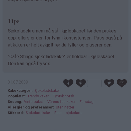
Tips
Sjokoladekremen må stå i kjøleskapet før den piskes
opp, ellers er den for tynn i konsistensen. Pass også på
at kaken er helt avkjølt før du fyller og glaserer den.
"Café Stings sjokoladekake" er holdbar i kjøleskapet.
Den kan også fryses.
31.07.2009
Kakekategori
Sjokoladekaker
Populært
Trendy kaker
Typisk norsk
Sesong
Vinterbakst
Vårens festkaker
Farsdag
Allergier og preferanser
Uten nøtter
Stikkord
Sjokoladekake
Fest
sjokolade