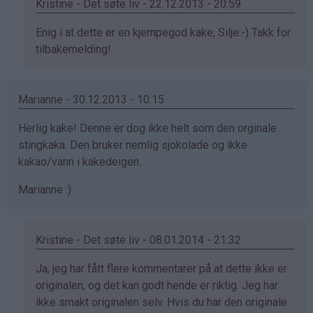
Kristine - Det søte liv - 22.12.2013 - 20:59
Som
Enig i at dette er en kjempegod kake, Silje:-) Takk for
svar
tilbakemelding!
på
av
Marianne - 30.12.2013 - 10:15
Silje
(ikke
Herlig kake! Denne er dog ikke helt som den orginale
bekreftet)
stingkaka. Den bruker nemlig sjokolade og ikke
kakao/vann i kakedeigen.
Marianne :)
Kristine - Det søte liv - 08.01.2014 - 21:32
Som
Ja, jeg har fått flere kommentarer på at dette ikke er
svar
originalen, og det kan godt hende er riktig. Jeg har
på
ikke smakt originalen selv. Hvis du har den originale