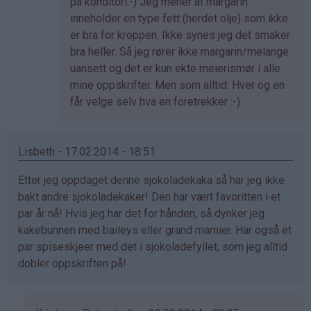
av
på konditori:-) Jeg mener at margarin
Anne
inneholder en type fett (herdet olje) som ikke
Therese
er bra for kroppen. Ikke synes jeg det smaker
(ikke
bra heller. Så jeg rører ikke margarin/melange
bekreftet)
uansett og det er kun ekte meierismør i alle
mine oppskrifter. Men som alltid: Hver og en
får velge selv hva en foretrekker :-)
Lisbeth - 17.02.2014 - 18:51
Etter jeg oppdaget denne sjokoladekaka så har jeg ikke
bakt andre sjokoladekaker! Den har vært favoritten i et
par år nå! Hvis jeg har det for hånden, så dynker jeg
kakebunnen med baileys eller grand marnier. Har også et
par spiseskjeer med det i sjokoladefyllet, som jeg alltid
dobler oppskriften på!