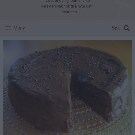
"Livet er deilig, bare man er
karaktersvak nok til å nyte det."
– Sokrates
Meny
Søk