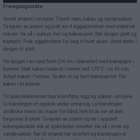
Fremgangsmåte:
Smelt smøret i en kjele. Tilsett vann, kakao og vaniljesukker.
Ta kjelen av platen og pisk inn 4 eggeplommer med elektrisk
mikser. Ha så i sukker, mel og bakepulver. Rør deigen glatt og
klumpfri. Pisk eggehvitene for seg til hvitt skum. Vend dette i
deigen til slutt.
Ha deigen i en rund form (24 cm i diameter) med bakepapir i
bunnen. Stek kaken nederst i ovnen ved 175°C i ca 45 min.
Avkjøl kaken i formen. Ta den ut og fjern bakepapiret. Del
kaken i to bunner.
Til sjokoladekremen has kremfløte, egg og sukker i en kjele.
Gi blandingen et oppkok under omrøring. La blandingen
småkoke mens du visper for hånd, helt til du ser at den
begynner å tykne. Ta kjelen av platen og rør i oppdelt
kokesjokolade slik at sjokoladen smelter. Ha så i smør og
vaniljesukker. Rør til smøret har smeltet og blandingen er