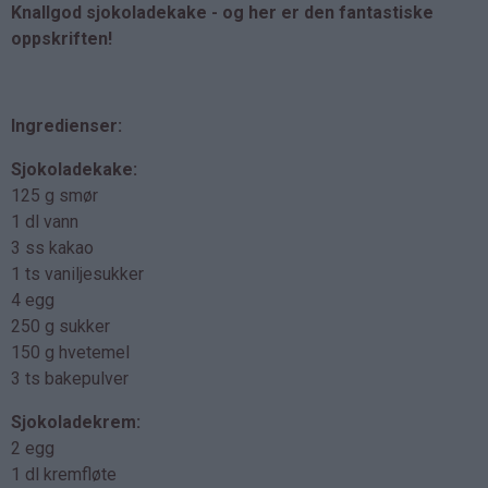
Knallgod sjokoladekake - og her er den fantastiske
oppskriften!
Ingredienser:
Sjokoladekake:
125 g smør
1 dl vann
3 ss kakao
1 ts vaniljesukker
4 egg
250 g sukker
150 g hvetemel
3 ts bakepulver
Sjokoladekrem:
2 egg
1 dl kremfløte