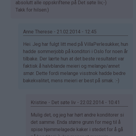
svar
absolutt alle oppskriftene på Det søte liv;-)
på
Takk for hilsen:)
av
Sol
(ikke
Anne Therese - 21.02.2014 - 12:45
bekreftet)
Som
Hei. Jeg har fulgt litt med på VillaPerlesukker, hun
svar
hadde sommerjobb på konditori i Oslo for noen år
på
tilbake. Der lærte hun at det beste resultatet var
av
faktisk å halvblande meieri og melange/annet
Kristine
smør. Dette fordi melange visstnok hadde bedre
-
bakekvalitet, mens meieri er best på smak. :-)
Det…
Kristine - Det søte liv - 22.02.2014 - 10:41
Som
Mulig det, og jeg har hørt andre konditorer si
svar
det samme. Enda større grunn for meg til å
på
spise hjemmelagede kaker i stedet for å gå