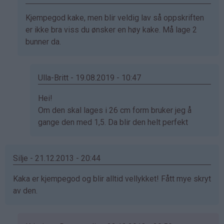
Anonym
Som
Kjempegod kake, men blir veldig lav så oppskriften
(ikke
svar
er ikke bra viss du ønsker en høy kake. Må lage 2
bekreftet)
på
bunner da.
av
Anonym
(ikke
Ulla-Britt - 19.08.2019 - 10:47
bekreftet)
Som
Hei!
svar
Om den skal lages i 26 cm form bruker jeg å
på
gange den med 1,5. Da blir den helt perfekt
av
Jorunn
Silje - 21.12.2013 - 20:44
(ikke
bekreftet)
Kaka er kjempegod og blir alltid vellykket! Fått mye skryt
av den.