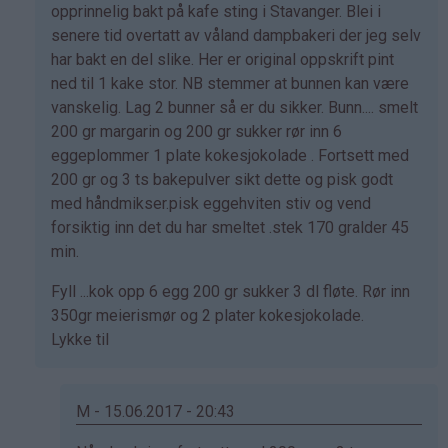
svar
opprinnelig bakt på kafe sting i Stavanger. Blei i
på
senere tid overtatt av våland dampbakeri der jeg selv
av
har bakt en del slike. Her er original oppskrift pint
Marianne
ned til 1 kake stor. NB stemmer at bunnen kan være
(ikke
vanskelig. Lag 2 bunner så er du sikker. Bunn.... smelt
bekreftet)
200 gr margarin og 200 gr sukker rør inn 6
eggeplommer 1 plate kokesjokolade . Fortsett med
200 gr og 3 ts bakepulver sikt dette og pisk godt
med håndmikser.pisk eggehviten stiv og vend
forsiktig inn det du har smeltet .stek 170 gralder 45
min.
Fyll ...kok opp 6 egg 200 gr sukker 3 dl fløte. Rør inn
350gr meierismør og 2 plater kokesjokolade.
Lykke til
M - 15.06.2017 - 20:43