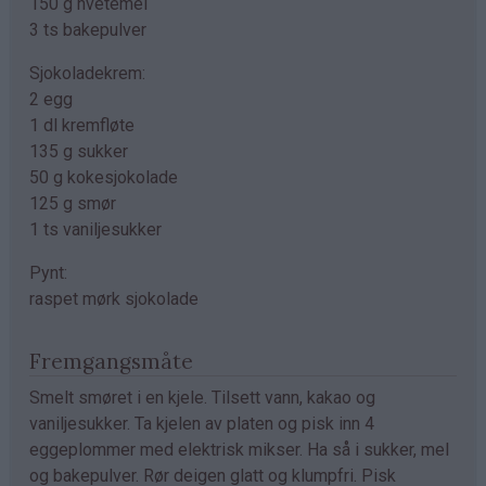
150 g hvetemel
3 ts bakepulver
Sjokoladekrem:
2 egg
1 dl kremfløte
135 g sukker
50 g kokesjokolade
125 g smør
1 ts vaniljesukker
Pynt:
raspet mørk sjokolade
Fremgangsmåte
Smelt smøret i en kjele. Tilsett vann, kakao og
vaniljesukker. Ta kjelen av platen og pisk inn 4
eggeplommer med elektrisk mikser. Ha så i sukker, mel
og bakepulver. Rør deigen glatt og klumpfri. Pisk