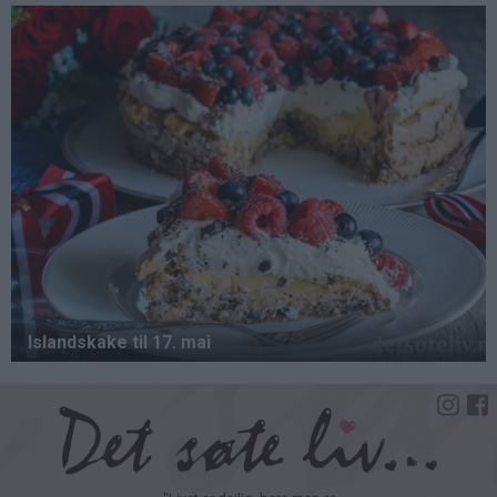
Hopp
til
hovedinnhold