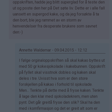
av
oppskriften, hadde jeg blitt superglad for å teste den
Marianne
ut og poste den her på Det søte liv. Dette er i alle fall
(ikke
uansett en supergod kake, og da jeg forsøkte å ta
bekreftet)
den bort, ble jeg rammet av en storm av
henvendelser fra desperate brukere som savnet
den:-)
Annette Waldemar - 09.04.2015 - 12:12
Som
I følge orginaloppskriften så skal kakao byttes ut
svar
med 50 gr kokesjokolade i kakebunnen. Oppskrift
på
på fyllet skal visstnok dobles og kaken skal
av
deles i tre. Uvisst hva som er den store
Kristine
forskjellen på kakao i forhold til sjokolade.
-
Men... Tenkte på dette med å fryse kaken. Tenkte
Det…
å lage den klar med sjokoladekrem, men uten
pynt. Det går greitå fryse den slik? Skal ha den
med i komfirmasjon og det er greit alt som er