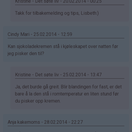
Kristine - Det søte liv - 20.02.2014 - 00:25
Som
Takk for tilbakemelding og tips, Lisbeth:)
svar
på
Cindy Mari - 25.02.2014 - 12:59
av
Lisbeth
Kan sjokoladekremen stå i kjøleskapet over natten før
(ikke
jeg pisker den til?
bekreftet)
Kristine - Det søte liv - 25.02.2014 - 13:47
Som
Ja, det burde gå greit. Blir blandingen for fast, er det
svar
bare å la den stå i romtemperatur en liten stund før
på
du pisker opp kremen.
av
Cindy
Anja kakemoms - 28.02.2014 - 22:27
Mari
(ikke