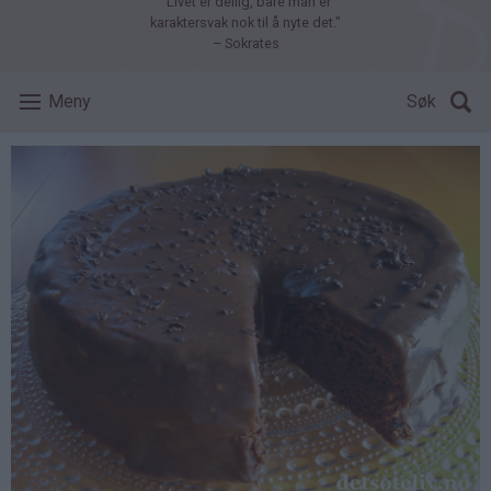
"Livet er deilig, bare man er
karaktersvak nok til å nyte det."
– Sokrates
Meny
Søk