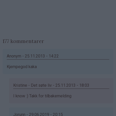
177 kommentarer
Anonym - 25.11.2013 - 14:22
Kjempegod kaka
Kristine - Det søte liv - 25.11.2013 - 18:03
Som
I know :) Takk for tilbakemelding
svar
på
av
Jorunn - 29.06.2019 - 20:15