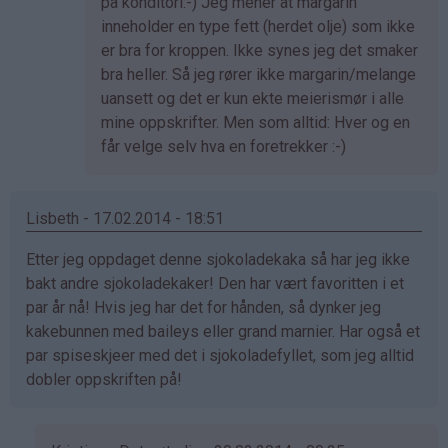
av
på konditori:-) Jeg mener at margarin
Anne
inneholder en type fett (herdet olje) som ikke
Therese
er bra for kroppen. Ikke synes jeg det smaker
(ikke
bra heller. Så jeg rører ikke margarin/melange
bekreftet)
uansett og det er kun ekte meierismør i alle
mine oppskrifter. Men som alltid: Hver og en
får velge selv hva en foretrekker :-)
Lisbeth - 17.02.2014 - 18:51
Etter jeg oppdaget denne sjokoladekaka så har jeg ikke
bakt andre sjokoladekaker! Den har vært favoritten i et
par år nå! Hvis jeg har det for hånden, så dynker jeg
kakebunnen med baileys eller grand marnier. Har også et
par spiseskjeer med det i sjokoladefyllet, som jeg alltid
dobler oppskriften på!