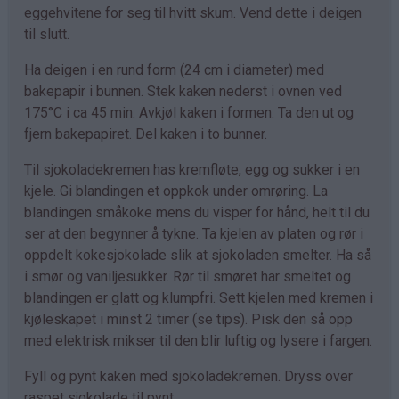
eggehvitene for seg til hvitt skum. Vend dette i deigen
til slutt.
Ha deigen i en rund form (24 cm i diameter) med
bakepapir i bunnen. Stek kaken nederst i ovnen ved
175°C i ca 45 min. Avkjøl kaken i formen. Ta den ut og
fjern bakepapiret. Del kaken i to bunner.
Til sjokoladekremen has kremfløte, egg og sukker i en
kjele. Gi blandingen et oppkok under omrøring. La
blandingen småkoke mens du visper for hånd, helt til du
ser at den begynner å tykne. Ta kjelen av platen og rør i
oppdelt kokesjokolade slik at sjokoladen smelter. Ha så
i smør og vaniljesukker. Rør til smøret har smeltet og
blandingen er glatt og klumpfri. Sett kjelen med kremen i
kjøleskapet i minst 2 timer (se tips). Pisk den så opp
med elektrisk mikser til den blir luftig og lysere i fargen.
Fyll og pynt kaken med sjokoladekremen. Dryss over
raspet sjokolade til pynt.