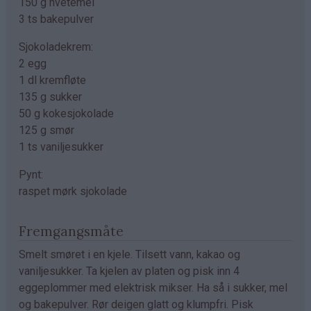
150 g hvetemel
3 ts bakepulver
Sjokoladekrem:
2 egg
1 dl kremfløte
135 g sukker
50 g kokesjokolade
125 g smør
1 ts vaniljesukker
Pynt:
raspet mørk sjokolade
Fremgangsmåte
Smelt smøret i en kjele. Tilsett vann, kakao og
vaniljesukker. Ta kjelen av platen og pisk inn 4
eggeplommer med elektrisk mikser. Ha så i sukker, mel
og bakepulver. Rør deigen glatt og klumpfri. Pisk