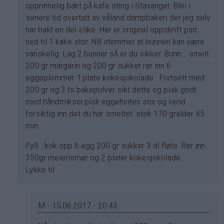
svar
opprinnelig bakt på kafe sting i Stavanger. Blei i
på
senere tid overtatt av våland dampbakeri der jeg selv
av
har bakt en del slike. Her er original oppskrift pint
Marianne
ned til 1 kake stor. NB stemmer at bunnen kan være
(ikke
vanskelig. Lag 2 bunner så er du sikker. Bunn.... smelt
bekreftet)
200 gr margarin og 200 gr sukker rør inn 6
eggeplommer 1 plate kokesjokolade . Fortsett med
200 gr og 3 ts bakepulver sikt dette og pisk godt
med håndmikser.pisk eggehviten stiv og vend
forsiktig inn det du har smeltet .stek 170 gralder 45
min.
Fyll ...kok opp 6 egg 200 gr sukker 3 dl fløte. Rør inn
350gr meierismør og 2 plater kokesjokolade.
Lykke til
M - 15.06.2017 - 20:43