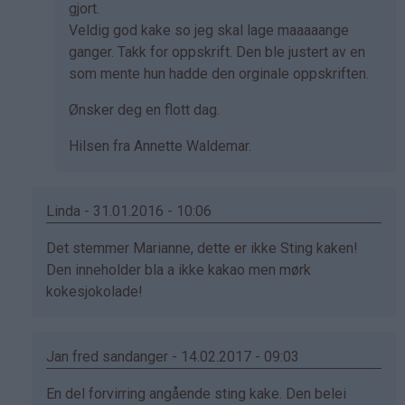
gjort.
Veldig god kake so jeg skal lage maaaaange
ganger. Takk for oppskrift. Den ble justert av en
som mente hun hadde den orginale oppskriften.
Ønsker deg en flott dag.
Hilsen fra Annette Waldemar.
Linda - 31.01.2016 - 10:06
Som
Det stemmer Marianne, dette er ikke Sting kaken!
svar
Den inneholder bla a ikke kakao men mørk
på
kokesjokolade!
av
Marianne
(ikke
Jan fred sandanger - 14.02.2017 - 09:03
bekreftet)
Som
En del forvirring angående sting kake. Den belei