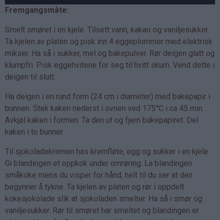
Fremgangsmåte:
Smelt smøret i en kjele. Tilsett vann, kakao og vaniljesukker.
Ta kjelen av platen og pisk inn 4 eggeplommer med elektrisk
mikser. Ha så i sukker, mel og bakepulver. Rør deigen glatt og
klumpfri. Pisk eggehvitene for seg til hvitt skum. Vend dette i
deigen til slutt.
Ha deigen i en rund form (24 cm i diameter) med bakepapir i
bunnen. Stek kaken nederst i ovnen ved 175°C i ca 45 min.
Avkjøl kaken i formen. Ta den ut og fjern bakepapiret. Del
kaken i to bunner.
Til sjokoladekremen has kremfløte, egg og sukker i en kjele.
Gi blandingen et oppkok under omrøring. La blandingen
småkoke mens du visper for hånd, helt til du ser at den
begynner å tykne. Ta kjelen av platen og rør i oppdelt
kokesjokolade slik at sjokoladen smelter. Ha så i smør og
vaniljesukker. Rør til smøret har smeltet og blandingen er