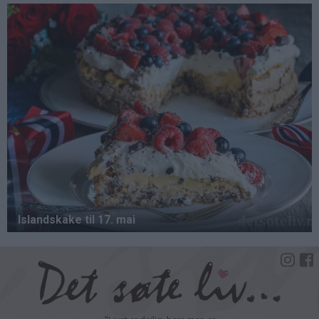
Hopp
til
hovedinnhold