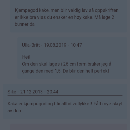
Anonym
Som
Kjempegod kake, men blir veldig lav så oppskriften
(ikke
svar
er ikke bra viss du ønsker en høy kake. Må lage 2
bekreftet)
på
bunner da.
av
Anonym
(ikke
Ulla-Britt - 19.08.2019 - 10:47
bekreftet)
Som
Hei!
svar
Om den skal lages i 26 cm form bruker jeg å
på
gange den med 1,5. Da blir den helt perfekt
av
Jorunn
Silje - 21.12.2013 - 20:44
(ikke
bekreftet)
Kaka er kjempegod og blir alltid vellykket! Fått mye skryt
av den.