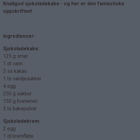
Knallgod sjokoladekake - og her er den fantastiske
oppskriften!
Ingredienser:
Sjokoladekake:
125 g smør
1 dl vann
3 ss kakao
1 ts vaniljesukker
4 egg
250 g sukker
150 g hvetemel
3 ts bakepulver
Sjokoladekrem:
2 egg
1 dl kremfløte