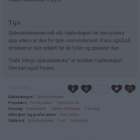
Tips
Sjokoladekremen må stå i kjøleskapet før den piskes
opp, ellers er den for tynn i konsistensen. Pass også på
at kaken er helt avkjølt før du fyller og glaserer den.
"Café Stings sjokoladekake" er holdbar i kjøleskapet.
Den kan også fryses.
31.07.2009
Kakekategori
Sjokoladekaker
Populært
Trendy kaker
Typisk norsk
Sesong
Vinterbakst
Vårens festkaker
Farsdag
Allergier og preferanser
Uten nøtter
Stikkord
Sjokoladekake
Fest
sjokolade