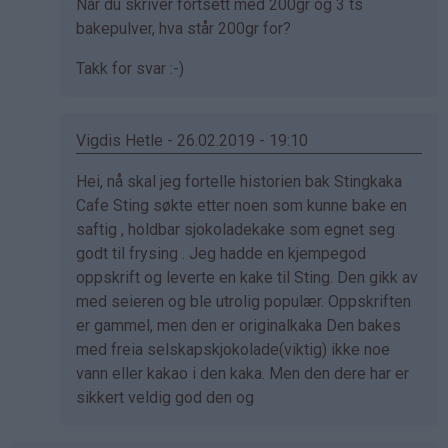
Som
Når du skriver fortsett med 200gr og 3 ts
svar
bakepulver, hva står 200gr for?
på
Takk for svar :-)
av
Jan
fred
Vigdis Hetle - 26.02.2019 - 19:10
sandanger
(ikke
Som
Hei, nå skal jeg fortelle historien bak Stingkaka
bekreftet)
svar
Cafe Sting søkte etter noen som kunne bake en
på
saftig , holdbar sjokoladekake som egnet seg
av
godt til frysing . Jeg hadde en kjempegod
Jan
oppskrift og leverte en kake til Sting. Den gikk av
fred
med seieren og ble utrolig populær. Oppskriften
sandanger
er gammel, men den er originalkaka Den bakes
(ikke
med freia selskapskjokolade(viktig) ikke noe
bekreftet)
vann eller kakao i den kaka. Men den dere har er
sikkert veldig god den og