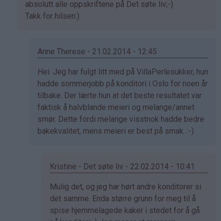
svar
absolutt alle oppskriftene på Det søte liv;-)
på
Takk for hilsen:)
av
Sol
(ikke
Anne Therese - 21.02.2014 - 12:45
bekreftet)
Som
Hei. Jeg har fulgt litt med på VillaPerlesukker, hun
svar
hadde sommerjobb på konditori i Oslo for noen år
på
tilbake. Der lærte hun at det beste resultatet var
av
faktisk å halvblande meieri og melange/annet
Kristine
smør. Dette fordi melange visstnok hadde bedre
-
bakekvalitet, mens meieri er best på smak. :-)
Det…
Kristine - Det søte liv - 22.02.2014 - 10:41
Som
Mulig det, og jeg har hørt andre konditorer si
svar
det samme. Enda større grunn for meg til å
på
spise hjemmelagede kaker i stedet for å gå