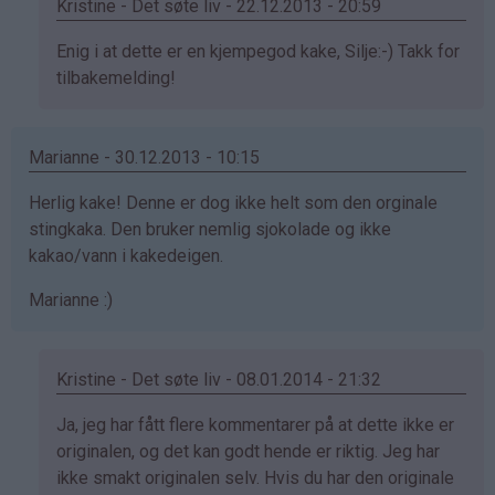
Kristine - Det søte liv - 22.12.2013 - 20:59
Som
Enig i at dette er en kjempegod kake, Silje:-) Takk for
svar
tilbakemelding!
på
av
Marianne - 30.12.2013 - 10:15
Silje
(ikke
Herlig kake! Denne er dog ikke helt som den orginale
bekreftet)
stingkaka. Den bruker nemlig sjokolade og ikke
kakao/vann i kakedeigen.
Marianne :)
Kristine - Det søte liv - 08.01.2014 - 21:32
Som
Ja, jeg har fått flere kommentarer på at dette ikke er
svar
originalen, og det kan godt hende er riktig. Jeg har
på
ikke smakt originalen selv. Hvis du har den originale