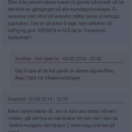
Etter å ha servert denne kaken til gjester på besøk så har
bekreftet)
den blitt en gjenganger på alle bursdagsselskaper. Ei
venninne som stod på lavkarbo måtte skeie ut nettopp
pga kaken. Den er så enkel å lage, men allikevel så
saftig og god. KREMEN er til å dø av. Fantastisk
fantastisk!!
Kristine - Det søte liv - 06.03.2014 - 01:42
Som
Gøy å høre at du har glede av denne oppskriften,
svar
Anja:) Takk for tilbakemeldingen
på
av
Svanhild - 01.03.2014 - 12:19
Anja
kakemoms
Baker denne kaken nå ..ser ut som den detter litt ned i
(ikke
midten ..går det bra at man bruker litt mer mel i den da
bekreftet)
..tenkte muligens det hjelper ;) send meg svar her på