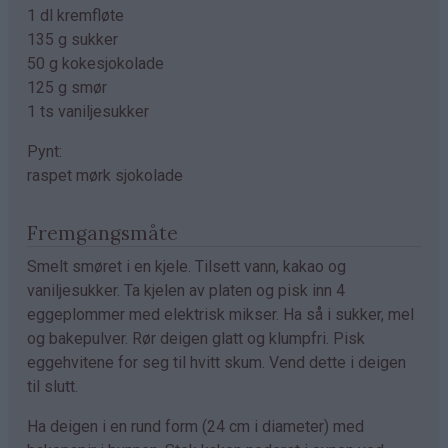
1 dl kremfløte
135 g sukker
50 g kokesjokolade
125 g smør
1 ts vaniljesukker
Pynt:
raspet mørk sjokolade
Fremgangsmåte
Smelt smøret i en kjele. Tilsett vann, kakao og
vaniljesukker. Ta kjelen av platen og pisk inn 4
eggeplommer med elektrisk mikser. Ha så i sukker, mel
og bakepulver. Rør deigen glatt og klumpfri. Pisk
eggehvitene for seg til hvitt skum. Vend dette i deigen
til slutt.
Ha deigen i en rund form (24 cm i diameter) med