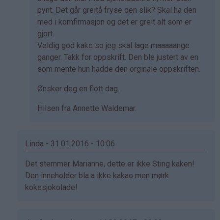
pynt. Det går greitå fryse den slik? Skal ha den
med i komfirmasjon og det er greit alt som er
gjort.
Veldig god kake so jeg skal lage maaaaange
ganger. Takk for oppskrift. Den ble justert av en
som mente hun hadde den orginale oppskriften.
Ønsker deg en flott dag.
Hilsen fra Annette Waldemar.
Linda - 31.01.2016 - 10:06
Som
Det stemmer Marianne, dette er ikke Sting kaken!
svar
Den inneholder bla a ikke kakao men mørk
på
kokesjokolade!
av
Marianne