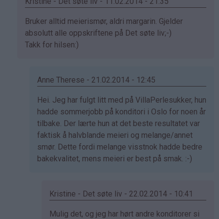
Kristine - Det søte liv - 11.02.2014 - 21:35
Som
Bruker alltid meierismør, aldri margarin. Gjelder
svar
absolutt alle oppskriftene på Det søte liv;-)
på
Takk for hilsen:)
av
Sol
(ikke
Anne Therese - 21.02.2014 - 12:45
bekreftet)
Som
Hei. Jeg har fulgt litt med på VillaPerlesukker, hun
svar
hadde sommerjobb på konditori i Oslo for noen år
på
tilbake. Der lærte hun at det beste resultatet var
av
faktisk å halvblande meieri og melange/annet
Kristine
smør. Dette fordi melange visstnok hadde bedre
-
bakekvalitet, mens meieri er best på smak. :-)
Det…
Kristine - Det søte liv - 22.02.2014 - 10:41
Som
Mulig det, og jeg har hørt andre konditorer si