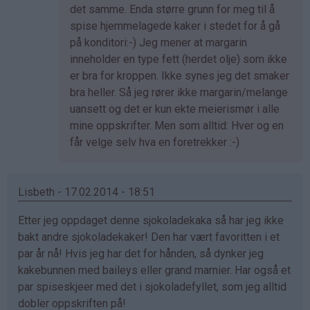
svar
det samme. Enda større grunn for meg til å
på
spise hjemmelagede kaker i stedet for å gå
av
på konditori:-) Jeg mener at margarin
Anne
inneholder en type fett (herdet olje) som ikke
Therese
er bra for kroppen. Ikke synes jeg det smaker
(ikke
bra heller. Så jeg rører ikke margarin/melange
bekreftet)
uansett og det er kun ekte meierismør i alle
mine oppskrifter. Men som alltid: Hver og en
får velge selv hva en foretrekker :-)
Lisbeth - 17.02.2014 - 18:51
Etter jeg oppdaget denne sjokoladekaka så har jeg ikke
bakt andre sjokoladekaker! Den har vært favoritten i et
par år nå! Hvis jeg har det for hånden, så dynker jeg
kakebunnen med baileys eller grand marnier. Har også et
par spiseskjeer med det i sjokoladefyllet, som jeg alltid
dobler oppskriften på!