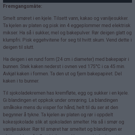
Fremgangsmåte:
Smelt smøret i en kjele. Tilsett vann, kakao og vaniljesukker.
Ta kjelen av platen og pisk inn 4 eggeplommer med elektrisk
mikser. Ha så i sukker, mel og bakepulver. Rør deigen glatt og
klumpfri. Pisk eggehvitene for seg til hvitt skum. Vend dette i
deigen til slutt.
Ha deigen i en rund form (24 cm i diameter) med bakepapir i
bunnen. Stek kaken nederst i ovnen ved 175°C i ca 45 min.
Avkjøl kaken i formen. Ta den ut og fjern bakepapiret. Del
kaken i to bunner.
Til sjokoladekremen has kremfløte, egg og sukker i en kjele.
Gi blandingen et oppkok under omrøring. La blandingen
småkoke mens du visper for hånd, helt til du ser at den
begynner å tykne. Ta kjelen av platen og rør i oppdelt
kokesjokolade slik at sjokoladen smelter. Ha så i smør og
vaniljesukker. Rør til smøret har smeltet og blandingen er