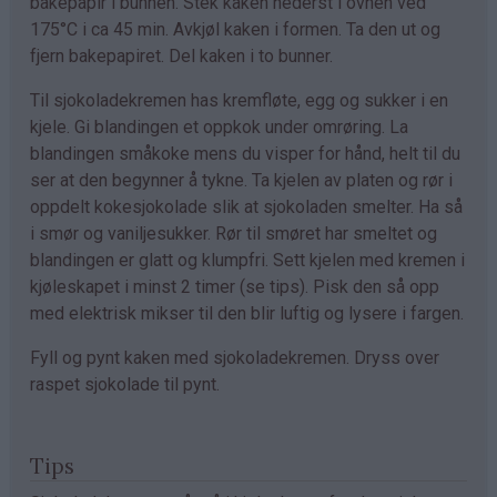
bakepapir i bunnen. Stek kaken nederst i ovnen ved
175°C i ca 45 min. Avkjøl kaken i formen. Ta den ut og
fjern bakepapiret. Del kaken i to bunner.
Til sjokoladekremen has kremfløte, egg og sukker i en
kjele. Gi blandingen et oppkok under omrøring. La
blandingen småkoke mens du visper for hånd, helt til du
ser at den begynner å tykne. Ta kjelen av platen og rør i
oppdelt kokesjokolade slik at sjokoladen smelter. Ha så
i smør og vaniljesukker. Rør til smøret har smeltet og
blandingen er glatt og klumpfri. Sett kjelen med kremen i
kjøleskapet i minst 2 timer (se tips). Pisk den så opp
med elektrisk mikser til den blir luftig og lysere i fargen.
Fyll og pynt kaken med sjokoladekremen. Dryss over
raspet sjokolade til pynt.
Tips