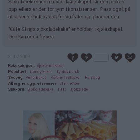
Sjokoladekremen må stå i kjøleskapet før den piskes
opp, ellers er den for tynn i konsistensen. Pass også på
at kaken er helt avkjølt før du fyller og glaserer den.
"Café Stings sjokoladekake" er holdbar i kjøleskapet.
Den kan også fryses.
31.07.2009
Kakekategori
Sjokoladekaker
Populært
Trendy kaker
Typisk norsk
Sesong
Vinterbakst
Vårens festkaker
Farsdag
Allergier og preferanser
Uten nøtter
Stikkord
Sjokoladekake
Fest
sjokolade