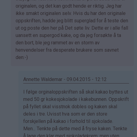
svar
originalen, og det kan godt hende er riktig. Jeg har
på
ikke smakt originalen selv. Hvis du har den originale
av
oppskriften, hadde jeg blitt superglad for å teste den
Marianne
ut og poste den her på Det søte liv. Dette er i alle fall
(ikke
uansett en supergod kake, og da jeg forsøkte å ta
bekreftet)
den bort, ble jeg rammet av en storm av
henvendelser fra desperate brukere som savnet
den:-)
Annette Waldemar - 09.04.2015 - 12:12
Som
I følge orginaloppskriften så skal kakao byttes ut
svar
med 50 gr kokesjokolade i kakebunnen. Oppskrift
på
på fyllet skal visstnok dobles og kaken skal
av
deles i tre. Uvisst hva som er den store
Kristine
forskjellen på kakao i forhold til sjokolade.
-
Men... Tenkte på dette med å fryse kaken. Tenkte
Det…
å lage den klar med sjokoladekrem, men uten