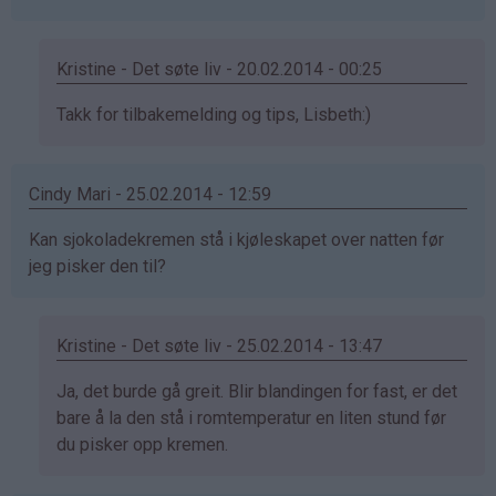
Kristine - Det søte liv - 20.02.2014 - 00:25
Som
Takk for tilbakemelding og tips, Lisbeth:)
svar
på
Cindy Mari - 25.02.2014 - 12:59
av
Lisbeth
Kan sjokoladekremen stå i kjøleskapet over natten før
(ikke
jeg pisker den til?
bekreftet)
Kristine - Det søte liv - 25.02.2014 - 13:47
Som
Ja, det burde gå greit. Blir blandingen for fast, er det
svar
bare å la den stå i romtemperatur en liten stund før
på
du pisker opp kremen.
av