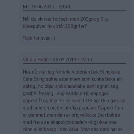
M - 15.06.2017 - 20:43
Som
Når du skriver fortsett med 200gr og 3 ts
svar
bakepulver, hva står 200gr for?
på
Takk for svar :-)
av
Jan
fred
Vigdis Hetle - 26.02.2019 - 19:10
sandanger
(ikke
Som
Hei, nå skal jeg fortelle historien bak Stingkaka
bekreftet)
svar
Cafe Sting søkte etter noen som kunne bake en
på
saftig , holdbar sjokoladekake som egnet seg
av
godt til frysing . Jeg hadde en kjempegod
Jan
oppskrift og leverte en kake til Sting. Den gikk av
fred
med seieren og ble utrolig populær. Oppskriften
sandanger
er gammel, men den er originalkaka Den bakes
(ikke
med freia selskapskjokolade(viktig) ikke noe
bekreftet)
vann eller kakao i den kaka. Men den dere har er