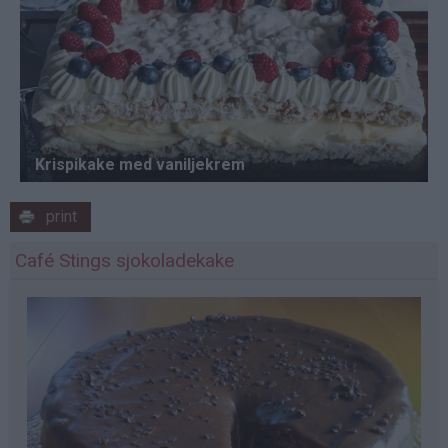
print
Café Stings sjokoladekake