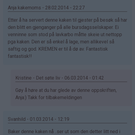
Cindy
Anja kakemoms - 28.02.2014 - 22:27
Mari
(ikke
Etter å ha servert denne kaken til gjester på besøk så har
bekreftet)
den blitt en gjenganger på alle bursdagsselskaper. Ei
venninne som stod på lavkarbo måtte skeie ut nettopp
pga kaken. Den er så enkel å lage, men allikevel så
saftig og god. KREMEN er til å dø av. Fantastisk
fantastisk!!
Kristine - Det søte liv - 06.03.2014 - 01:42
Som
Gøy å høre at du har glede av denne oppskriften,
svar
Anja:) Takk for tilbakemeldingen
på
av
Svanhild - 01.03.2014 - 12:19
Anja
kakemoms
Baker denne kaken nå ..ser ut som den detter litt ned i
(ikke