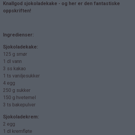
Knallgod sjokoladekake - og her er den fantastiske
oppskriften!
Ingredienser:
Sjokoladekake:
125 g smør
1 dl vann
3 ss kakao
1 ts vaniljesukker
4 egg
250 g sukker
150 g hvetemel
3 ts bakepulver
Sjokoladekrem:
2 egg
1 dl kremfløte