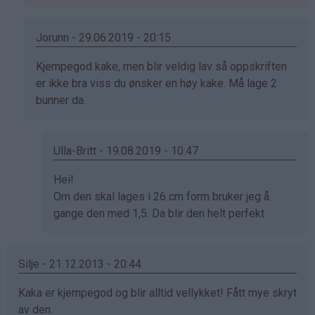
svar
på
av
Jorunn - 29.06.2019 - 20:15
Anonym
Som
Kjempegod kake, men blir veldig lav så oppskriften
(ikke
svar
er ikke bra viss du ønsker en høy kake. Må lage 2
bekreftet)
på
bunner da.
av
Anonym
(ikke
Ulla-Britt - 19.08.2019 - 10:47
bekreftet)
Som
Hei!
svar
Om den skal lages i 26 cm form bruker jeg å
på
gange den med 1,5. Da blir den helt perfekt
av
Jorunn
Silje - 21.12.2013 - 20:44
(ikke
bekreftet)
Kaka er kjempegod og blir alltid vellykket! Fått mye skryt
av den.