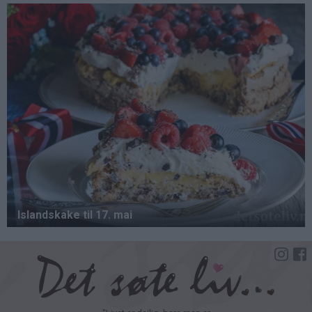
Hopp
til
hovedinnhold