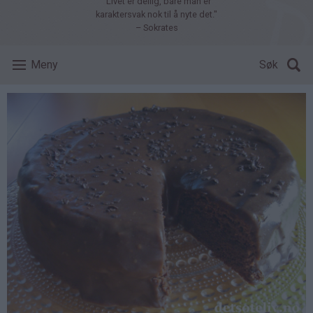
"Livet er deilig, bare man er
karaktersvak nok til å nyte det."
– Sokrates
Meny
Søk