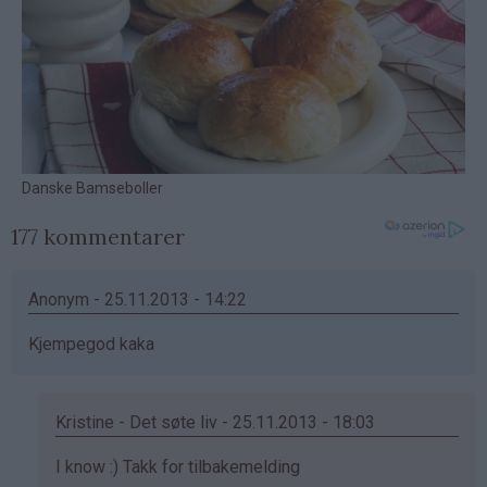
177 kommentarer
Anonym - 25.11.2013 - 14:22
Kjempegod kaka
Kristine - Det søte liv - 25.11.2013 - 18:03
Som
I know :) Takk for tilbakemelding