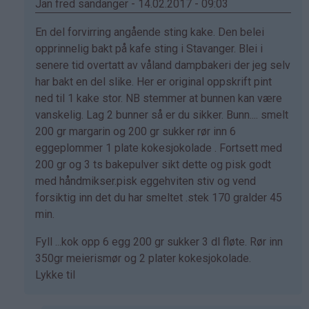
(ikke
Jan fred sandanger - 14.02.2017 - 09:03
bekreftet)
Som
En del forvirring angående sting kake. Den belei
svar
opprinnelig bakt på kafe sting i Stavanger. Blei i
på
senere tid overtatt av våland dampbakeri der jeg selv
av
har bakt en del slike. Her er original oppskrift pint
Marianne
ned til 1 kake stor. NB stemmer at bunnen kan være
(ikke
vanskelig. Lag 2 bunner så er du sikker. Bunn.... smelt
bekreftet)
200 gr margarin og 200 gr sukker rør inn 6
eggeplommer 1 plate kokesjokolade . Fortsett med
200 gr og 3 ts bakepulver sikt dette og pisk godt
med håndmikser.pisk eggehviten stiv og vend
forsiktig inn det du har smeltet .stek 170 gralder 45
min.
Fyll ...kok opp 6 egg 200 gr sukker 3 dl fløte. Rør inn
350gr meierismør og 2 plater kokesjokolade.
Lykke til