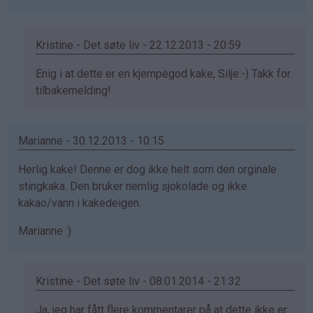
Kristine - Det søte liv - 22.12.2013 - 20:59
Som
Enig i at dette er en kjempegod kake, Silje:-) Takk for
svar
tilbakemelding!
på
av
Marianne - 30.12.2013 - 10:15
Silje
(ikke
Herlig kake! Denne er dog ikke helt som den orginale
bekreftet)
stingkaka. Den bruker nemlig sjokolade og ikke
kakao/vann i kakedeigen.
Marianne :)
Kristine - Det søte liv - 08.01.2014 - 21:32
Som
Ja, jeg har fått flere kommentarer på at dette ikke er