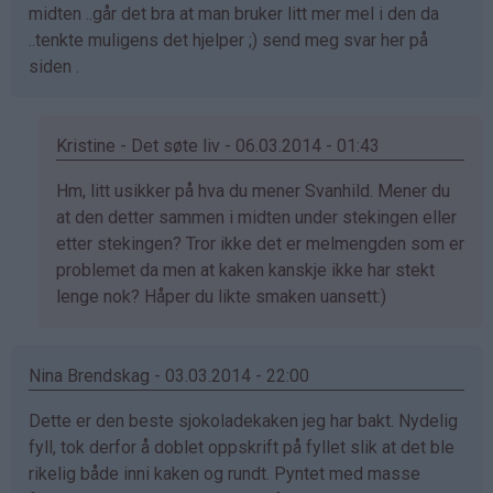
midten ..går det bra at man bruker litt mer mel i den da
bekreftet)
..tenkte muligens det hjelper ;) send meg svar her på
siden .
Kristine - Det søte liv - 06.03.2014 - 01:43
Som
Hm, litt usikker på hva du mener Svanhild. Mener du
svar
at den detter sammen i midten under stekingen eller
på
etter stekingen? Tror ikke det er melmengden som er
av
problemet da men at kaken kanskje ikke har stekt
Svanhild
lenge nok? Håper du likte smaken uansett:)
(ikke
bekreftet)
Nina Brendskag - 03.03.2014 - 22:00
Dette er den beste sjokoladekaken jeg har bakt. Nydelig
fyll, tok derfor å doblet oppskrift på fyllet slik at det ble
rikelig både inni kaken og rundt. Pyntet med masse