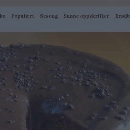
ke
Populært
Sesong
Sunne oppskrifter
Brødb