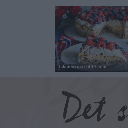
Hopp
til
hovedinnhold