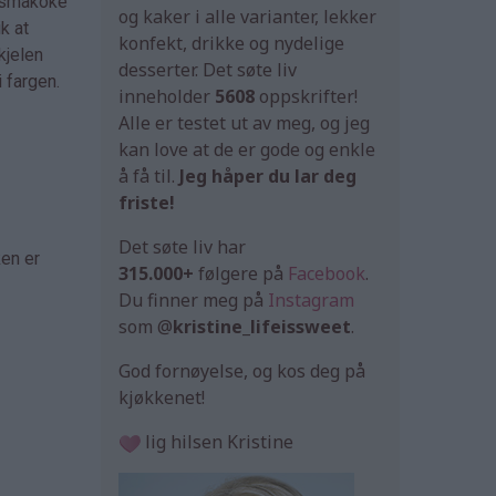
n småkoke
og kaker i alle varianter, lekker
k at
konfekt, drikke og nydelige
kjelen
desserter. Det søte liv
i fargen.
inneholder
5608
oppskrifter!
Alle er testet ut av meg, og jeg
kan love at de er gode og enkle
å få til.
Jeg håper du lar deg
friste!
Det søte liv har
ken er
315.000+
følgere på
Facebook
.
Du finner meg på
Instagram
som @
kristine_lifeissweet
.
God fornøyelse, og kos deg på
kjøkkenet!
lig hilsen Kristine