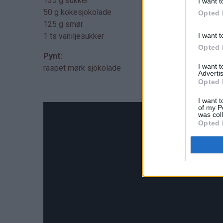
135 g sukker
I want t
50 g kokesjokolade
Opted 
125 g smør
I want t
1 ts vaniljesukker
Opted 
Pynt:
I want 
raspet mørk sjokolade
Advertis
Opted 
I want t
of my P
was col
Opted 