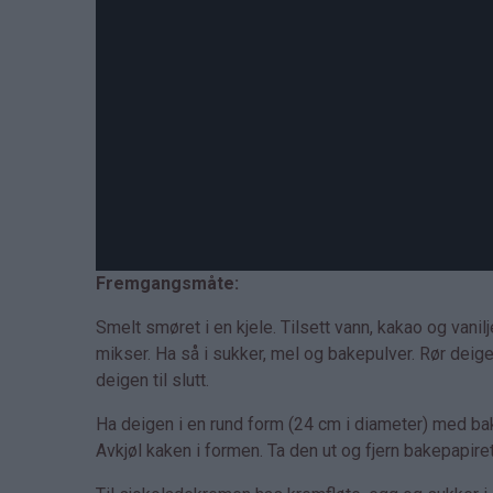
Fremgangsmåte:
Smelt smøret i en kjele. Tilsett vann, kakao og vani
mikser. Ha så i sukker, mel og bakepulver. Rør deigen
deigen til slutt.
Ha deigen i en rund form (24 cm i diameter) med bak
Avkjøl kaken i formen. Ta den ut og fjern bakepapiret