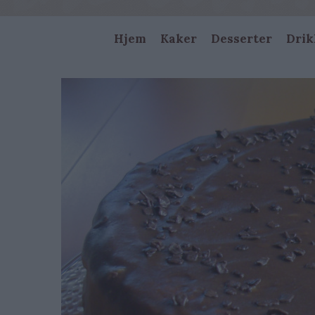
Main
Hjem
Kaker
Desserter
Drik
navigation