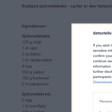
Knallgod sjokoladekake - og her er den fantast
Ingredienser:
detsoteliv
Sjokoladekake:
125 g smør
If you wish 
1 dl vann
sensitive in
3 ss kakao
confirm you
1 ts vaniljesukker
continue se
4 egg
information 
further disc
250 g sukker
participants
150 g hvetemel
Downstream 
3 ts bakepulver
Sjokoladekrem:
2 egg
Persona
1 dl kremfløte