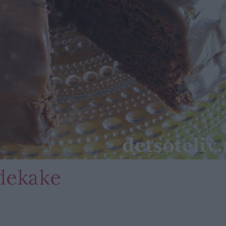
adekake