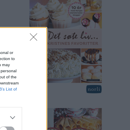
sonal or
ection to
ou may
 personal
out of the
 downstream
B’s List of