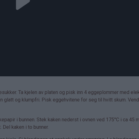
ljesukker. Ta kjelen av platen og pisk inn 4 eggeplommer med elek
 glatt og klumpfri. Pisk eggehvitene for seg til hvitt skum. Vend
epapir i bunnen. Stek kaken nederst i ovnen ved 175°C i ca 45 m
. Del kaken i to bunner.