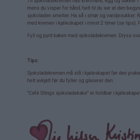
Til sjokoladekremen has kremfløte, egg og sukker i
mens du visper for hånd, helt til du ser at den begyn
sjokoladen smelter. Ha så i smør og vaniljesukker. Rø
med kremen i kjøleskapet i minst 2 timer (se tips). P
Fyll og pynt kaken med sjokoladekremen. Dryss over 
Tips:
Sjokoladekremen må stå i kjøleskapet før den piskes
helt avkjølt før du fyller og glaserer den.
"Café Stings sjokoladekake" er holdbar i kjøleskape