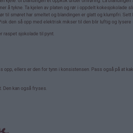
 en kjele. Gi blandingen et oppkok under omrøring. La blandinge
ner å tykne. Ta kjelen av platen og rør i oppdelt kokesjokolade sli
r til smøret har smeltet og blandingen er glatt og klumpfri. Sett 
isk den så opp med elektrisk mikser til den blir luftig og lysere 
raspet sjokolade til pynt.
 opp, ellers er den for tynn i konsistensen. Pass også på at ka
t. Den kan også fryses.