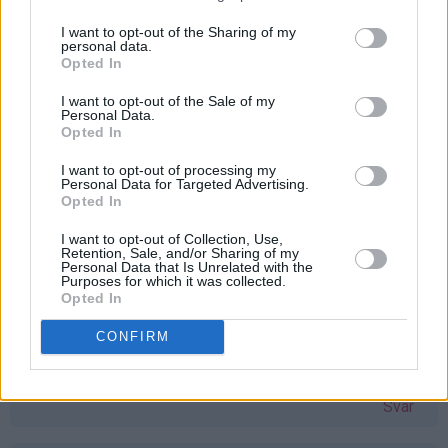
å vinne vaffeljern. Savner mitt gamle, som ble ødelagt
etter bare en vaffel :( Bettina Kvarme
bmk92@live.no
I want to opt-out of the Sharing of my
personal data.
Svar
Opted In
I want to opt-out of the Sale of my
Personal Data.
stine-sofie - 24.03.2015 - 11:06
Opted In
Åh, eg har hatt lyst på vaflar i lang tid no, men har ikkje
I want to opt-out of processing my
Personal Data for Targeted Advertising.
hatt vaffeljernet! Dette hadde vore ein perfekt gave til
Opted In
påska
I want to opt-out of Collection, Use,
Svar
Retention, Sale, and/or Sharing of my
Personal Data that Is Unrelated with the
Purposes for which it was collected.
Opted In
Monika Dale Berland - 24.03.2015 - 11:08
CONFIRM
Har verdens snilleste mamma, som ønsker seg akkurat
dette jernet. Skal gi det til henne om jeg vinner
Svar