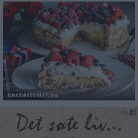
Hopp
til
hovedinnhold