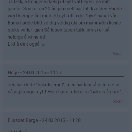
Ja takk, å trenger virkelig et nytt vaffeljern, da mitt
gamle.. Som er ca 20 år gammelt har tatt kvelden Hadde
vært kjempe fint med ett nytt ett, i det "nye" huset vårt..
Barna hadde blitt veldig veldig gla om mamma'en kunne
steke vafler igjen Så tusen tusen takk, om vi er så
heldige å vinne ett
Likt å delt også ☺
Svar
Hege - 24.03.2015 - 11:27
Jeg har dette "bakelsjernet", men har klart å slite det ut,
så jeg trenger nytt! Her i huset elsker vi "bakels å græt"
Svar
Elisabet Berge - 24.03.2015 - 11:28