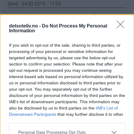
Gerd - 24.03.2015 - 11:05
elsker vafler,men har enda ikke greid og fått meg ett
vaffeljern som er bra ,det jeg har no koker og ikke
detsoteliv.no -
Do Not Process My Personal
steiker ,men ska kjøp nytt og da ska e prøv dette
Information
Svar
If you wish to opt-out of the sale, sharing to third parties, or
processing of your personal or sensitive information for
targeted advertising by us, please use the below opt-out
Anette - 24.03.2015 - 11:05
section to confirm your selection. Please note that after your
opt-out request is processed you may continue seeing
Ett nytt vaffeljern hadde ikke vært så ille!☺ Da hadde
interest-based ads based on personal information utilized by
jeg endelig sluppet å vente i 5 min før en vaffel var klar!
us or personal information disclosed to third parties prior to
Mitt nåværende jern er litt slitent for å si det slik ✌
your opt-out. You may separately opt-out of the further
disclosure of your personal information by third parties on the
Svar
IAB’s list of downstream participants. This information may
also be disclosed by us to third parties on the
IAB’s List of
Downstream Participants
that may further disclose it to other
Anonym - 24.03.2015 - 11:05
third parties.
Får ikke skrevet inn Navn og Epost. Jeg har veldig lyat til
Personal Data Processing Opt Outs