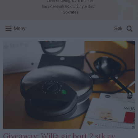
"Livet er deilig, bare man er
karaktersvak nok til å nyte det."
– Sokrates
Meny
Søk
Giveaway: Wilfa gir bort 2 stk av