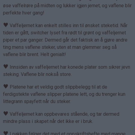
øse vaffelrøre på midten og lukker igjen jernet, og vaflene blir
perfekte hver gang!
♥
Vaffeljernet kan enkelt stilles inn til ønsket steketid. Når
tiden er gått, switcher lyset fra rødt til grønt og vaffeljernet
piper et par ganger. Dermed går det faktisk an å gjøre andre
ting mens vaflene steker, uten at man glemmer seg så
vaflene blir brent. Helt genialt!
♥
Innsiden av vaffeljernet har konede plater som sikrer jevn
steking. Vaflene blir nokså store.
♥
Platene har et veldig godt slippbelegg til at de
ferdigstekte vaflene slipper platene lett, og du trenger kun
littegrann spayfett når du steker.
♥
Vaffeljernet kan oppbevares stående, og tar dermed
mindre plass i skapet når det ikke er i bruk.
♥
I pakken følger det med et oppskriftshefte med mange