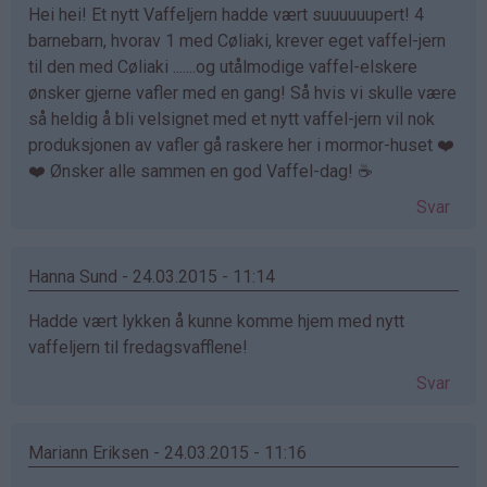
Hei hei! Et nytt Vaffeljern hadde vært suuuuuupert! 4
barnebarn, hvorav 1 med Cøliaki, krever eget vaffel-jern
til den med Cøliaki .......og utålmodige vaffel-elskere
ønsker gjerne vafler med en gang! Så hvis vi skulle være
så heldig å bli velsignet med et nytt vaffel-jern vil nok
produksjonen av vafler gå raskere her i mormor-huset ❤️
❤️ Ønsker alle sammen en god Vaffel-dag! ☕️
Svar
Hanna Sund - 24.03.2015 - 11:14
Hadde vært lykken å kunne komme hjem med nytt
vaffeljern til fredagsvafflene!
Svar
Mariann Eriksen - 24.03.2015 - 11:16