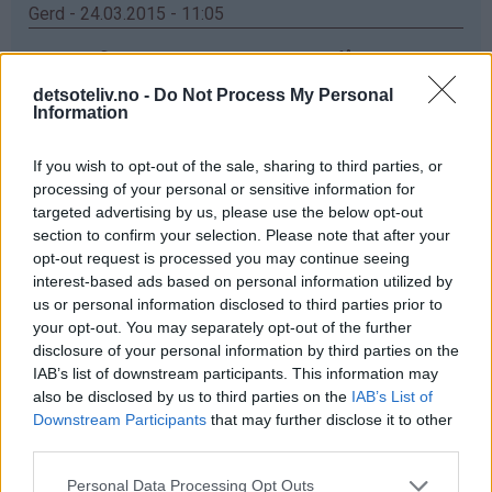
Gerd - 24.03.2015 - 11:05
elsker vafler,men har enda ikke greid og fått meg ett
vaffeljern som er bra ,det jeg har no koker og ikke
detsoteliv.no -
Do Not Process My Personal
steiker ,men ska kjøp nytt og da ska e prøv dette
Information
Svar
If you wish to opt-out of the sale, sharing to third parties, or
processing of your personal or sensitive information for
targeted advertising by us, please use the below opt-out
Anette - 24.03.2015 - 11:05
section to confirm your selection. Please note that after your
opt-out request is processed you may continue seeing
Ett nytt vaffeljern hadde ikke vært så ille!☺ Da hadde
interest-based ads based on personal information utilized by
jeg endelig sluppet å vente i 5 min før en vaffel var klar!
us or personal information disclosed to third parties prior to
Mitt nåværende jern er litt slitent for å si det slik ✌
your opt-out. You may separately opt-out of the further
disclosure of your personal information by third parties on the
Svar
IAB’s list of downstream participants. This information may
also be disclosed by us to third parties on the
IAB’s List of
Downstream Participants
that may further disclose it to other
Anonym - 24.03.2015 - 11:05
third parties.
Får ikke skrevet inn Navn og Epost. Jeg har veldig lyat til
Personal Data Processing Opt Outs