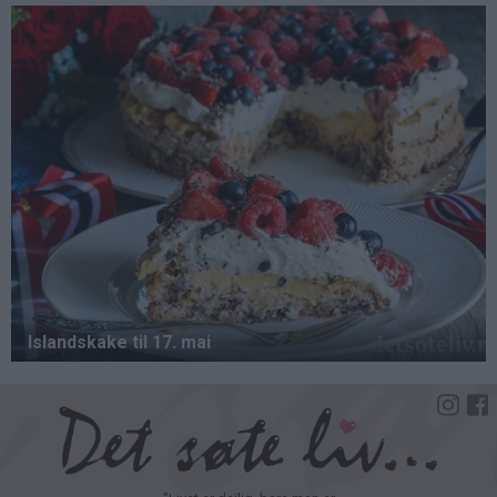
Hopp
til
hovedinnhold