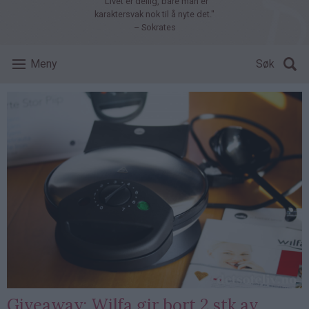
"Livet er deilig, bare man er
karaktersvak nok til å nyte det."
– Sokrates
Meny
Søk
Giveaway: Wilfa gir bort 2 stk av