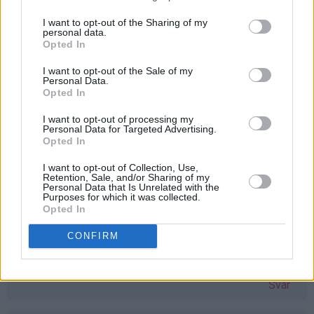
å vinne vaffeljern. Savner mitt gamle, som ble ødelagt
etter bare en vaffel :( Bettina Kvarme
bmk92@live.no
I want to opt-out of the Sharing of my
personal data.
Svar
Opted In
I want to opt-out of the Sale of my
Personal Data.
stine-sofie - 24.03.2015 - 11:06
Opted In
Åh, eg har hatt lyst på vaflar i lang tid no, men har ikkje
I want to opt-out of processing my
Personal Data for Targeted Advertising.
hatt vaffeljernet! Dette hadde vore ein perfekt gave til
Opted In
påska
I want to opt-out of Collection, Use,
Svar
Retention, Sale, and/or Sharing of my
Personal Data that Is Unrelated with the
Purposes for which it was collected.
Opted In
Monika Dale Berland - 24.03.2015 - 11:08
CONFIRM
Har verdens snilleste mamma, som ønsker seg akkurat
dette jernet. Skal gi det til henne om jeg vinner
Svar