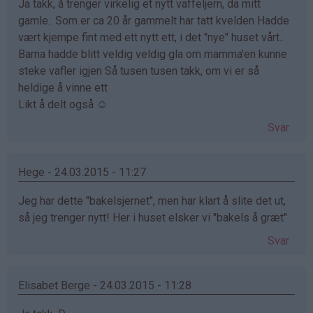
Ja takk, å trenger virkelig et nytt vaffeljern, da mitt
gamle.. Som er ca 20 år gammelt har tatt kvelden Hadde
vært kjempe fint med ett nytt ett, i det "nye" huset vårt..
Barna hadde blitt veldig veldig gla om mamma'en kunne
steke vafler igjen Så tusen tusen takk, om vi er så
heldige å vinne ett
Likt å delt også ☺
Svar
Hege - 24.03.2015 - 11:27
Jeg har dette "bakelsjernet", men har klart å slite det ut,
så jeg trenger nytt! Her i huset elsker vi "bakels å græt"
Svar
Elisabet Berge - 24.03.2015 - 11:28