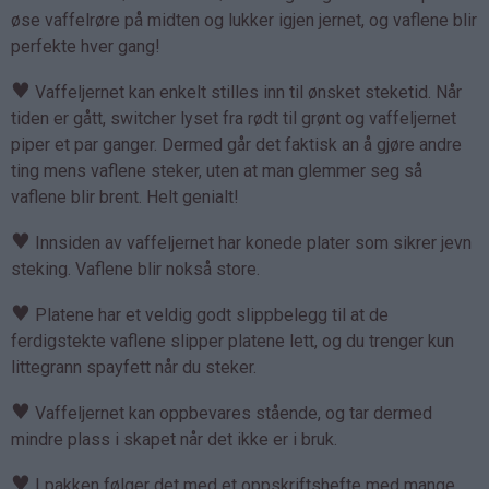
øse vaffelrøre på midten og lukker igjen jernet, og vaflene blir
perfekte hver gang!
♥
Vaffeljernet kan enkelt stilles inn til ønsket steketid. Når
tiden er gått, switcher lyset fra rødt til grønt og vaffeljernet
piper et par ganger. Dermed går det faktisk an å gjøre andre
ting mens vaflene steker, uten at man glemmer seg så
vaflene blir brent. Helt genialt!
♥
Innsiden av vaffeljernet har konede plater som sikrer jevn
steking. Vaflene blir nokså store.
♥
Platene har et veldig godt slippbelegg til at de
ferdigstekte vaflene slipper platene lett, og du trenger kun
littegrann spayfett når du steker.
♥
Vaffeljernet kan oppbevares stående, og tar dermed
mindre plass i skapet når det ikke er i bruk.
♥
I pakken følger det med et oppskriftshefte med mange