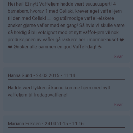
Hei hei! Et nytt Vaffeljern hadde vært suuuuuupert! 4
barnebarn, hvorav 1 med Cøliaki, krever eget vaffel-jern
til den med Cøliaki .......og utålmodige vaffel-elskere
ønsker gjerne vafler med en gang! Så hvis vi skulle være
så heldig å bli velsignet med et nytt vaffel-jern vil nok
produksjonen av vafler gå raskere her i mormor-huset ❤️
❤️ Ønsker alle sammen en god Vaffel-dag! ☕️
Svar
Hanna Sund - 24.03.2015 - 11:14
Hadde vært lykken å kunne komme hjem med nytt
vaffeljern til fredagsvafflene!
Svar
Mariann Eriksen - 24.03.2015 - 11:16