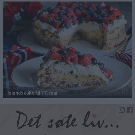
Hopp
til
hovedinnhold