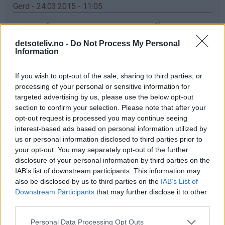
Gerd - 24.03.2015 - 11:05
elsker vafler,men har enda ikke greid og fått meg ett
vaffeljern som er bra ,det jeg har no koker og ikke
detsoteliv.no -
Do Not Process My Personal
steiker ,men ska kjøp nytt og da ska e prøv dette
Information
Svar
If you wish to opt-out of the sale, sharing to third parties, or
processing of your personal or sensitive information for
targeted advertising by us, please use the below opt-out
Anette - 24.03.2015 - 11:05
section to confirm your selection. Please note that after your
opt-out request is processed you may continue seeing
Ett nytt vaffeljern hadde ikke vært så ille!☺ Da hadde
interest-based ads based on personal information utilized by
jeg endelig sluppet å vente i 5 min før en vaffel var klar!
us or personal information disclosed to third parties prior to
Mitt nåværende jern er litt slitent for å si det slik ✌
your opt-out. You may separately opt-out of the further
disclosure of your personal information by third parties on the
Svar
IAB’s list of downstream participants. This information may
also be disclosed by us to third parties on the
IAB’s List of
Downstream Participants
that may further disclose it to other
Anonym - 24.03.2015 - 11:05
third parties.
Får ikke skrevet inn Navn og Epost. Jeg har veldig lyat til
Personal Data Processing Opt Outs