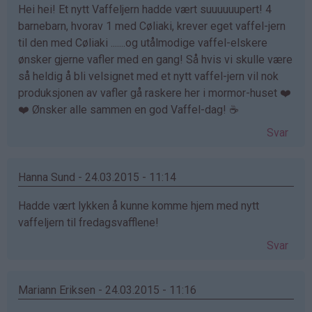
Hei hei! Et nytt Vaffeljern hadde vært suuuuuupert! 4
barnebarn, hvorav 1 med Cøliaki, krever eget vaffel-jern
til den med Cøliaki .......og utålmodige vaffel-elskere
ønsker gjerne vafler med en gang! Så hvis vi skulle være
så heldig å bli velsignet med et nytt vaffel-jern vil nok
produksjonen av vafler gå raskere her i mormor-huset ❤️
❤️ Ønsker alle sammen en god Vaffel-dag! ☕️
Svar
Hanna Sund - 24.03.2015 - 11:14
Hadde vært lykken å kunne komme hjem med nytt
vaffeljern til fredagsvafflene!
Svar
Mariann Eriksen - 24.03.2015 - 11:16