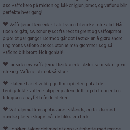
øse vaffelrøre på midten og lukker igjen jernet, og vaflene blir
perfekte hver gang!
♥
Vaffeljernet kan enkelt stilles inn til ønsket steketid. Når
tiden er gått, switcher lyset fra rødt til grønt og vaffeljernet
piper et par ganger. Dermed går det faktisk an å gjøre andre
ting mens vaflene steker, uten at man glemmer seg så
vaflene blir brent. Helt genialt!
♥
Innsiden av vaffeljernet har konede plater som sikrer jevn
steking. Vaflene blir nokså store.
♥
Platene har et veldig godt slippbelegg til at de
ferdigstekte vaflene slipper platene lett, og du trenger kun
littegrann spayfett når du steker.
♥
Vaffeljernet kan oppbevares stående, og tar dermed
mindre plass i skapet når det ikke er i bruk.
♥
I pakken følger det med et oppskriftshefte med mange