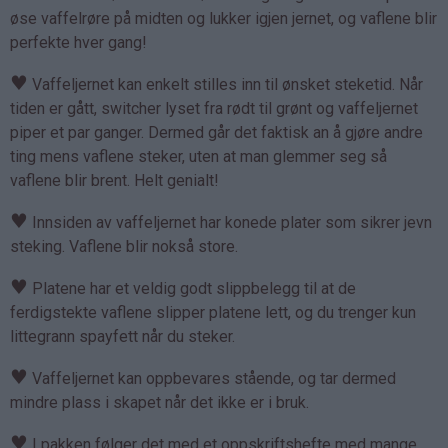
øse vaffelrøre på midten og lukker igjen jernet, og vaflene blir
perfekte hver gang!
♥
Vaffeljernet kan enkelt stilles inn til ønsket steketid. Når
tiden er gått, switcher lyset fra rødt til grønt og vaffeljernet
piper et par ganger. Dermed går det faktisk an å gjøre andre
ting mens vaflene steker, uten at man glemmer seg så
vaflene blir brent. Helt genialt!
♥
Innsiden av vaffeljernet har konede plater som sikrer jevn
steking. Vaflene blir nokså store.
♥
Platene har et veldig godt slippbelegg til at de
ferdigstekte vaflene slipper platene lett, og du trenger kun
littegrann spayfett når du steker.
♥
Vaffeljernet kan oppbevares stående, og tar dermed
mindre plass i skapet når det ikke er i bruk.
♥
I pakken følger det med et oppskriftshefte med mange