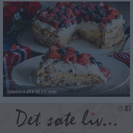
Hopp
til
hovedinnhold