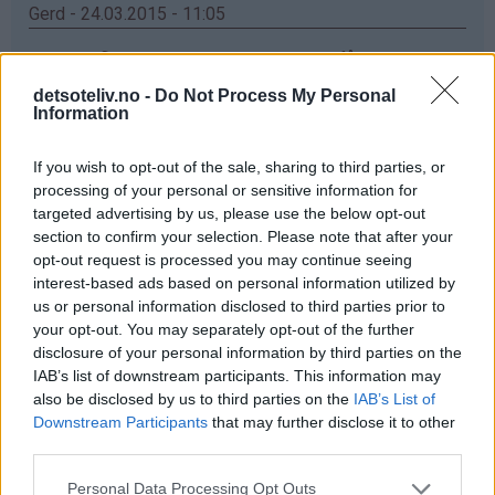
Gerd - 24.03.2015 - 11:05
elsker vafler,men har enda ikke greid og fått meg ett
vaffeljern som er bra ,det jeg har no koker og ikke
detsoteliv.no -
Do Not Process My Personal
steiker ,men ska kjøp nytt og da ska e prøv dette
Information
Svar
If you wish to opt-out of the sale, sharing to third parties, or
processing of your personal or sensitive information for
targeted advertising by us, please use the below opt-out
Anette - 24.03.2015 - 11:05
section to confirm your selection. Please note that after your
opt-out request is processed you may continue seeing
Ett nytt vaffeljern hadde ikke vært så ille!☺ Da hadde
interest-based ads based on personal information utilized by
jeg endelig sluppet å vente i 5 min før en vaffel var klar!
us or personal information disclosed to third parties prior to
Mitt nåværende jern er litt slitent for å si det slik ✌
your opt-out. You may separately opt-out of the further
disclosure of your personal information by third parties on the
Svar
IAB’s list of downstream participants. This information may
also be disclosed by us to third parties on the
IAB’s List of
Downstream Participants
that may further disclose it to other
Anonym - 24.03.2015 - 11:05
third parties.
Får ikke skrevet inn Navn og Epost. Jeg har veldig lyat til
Personal Data Processing Opt Outs