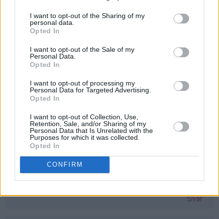
å vinne vaffeljern. Savner mitt gamle, som ble ødelagt
etter bare en vaffel :( Bettina Kvarme
bmk92@live.no
I want to opt-out of the Sharing of my
personal data.
Svar
Opted In
I want to opt-out of the Sale of my
Personal Data.
stine-sofie - 24.03.2015 - 11:06
Opted In
Åh, eg har hatt lyst på vaflar i lang tid no, men har ikkje
I want to opt-out of processing my
Personal Data for Targeted Advertising.
hatt vaffeljernet! Dette hadde vore ein perfekt gave til
Opted In
påska
I want to opt-out of Collection, Use,
Svar
Retention, Sale, and/or Sharing of my
Personal Data that Is Unrelated with the
Purposes for which it was collected.
Opted In
Monika Dale Berland - 24.03.2015 - 11:08
CONFIRM
Har verdens snilleste mamma, som ønsker seg akkurat
dette jernet. Skal gi det til henne om jeg vinner
Svar