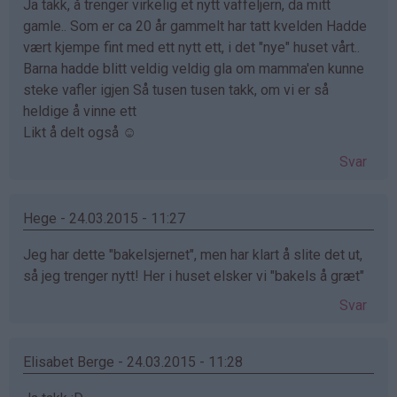
Ja takk, å trenger virkelig et nytt vaffeljern, da mitt
gamle.. Som er ca 20 år gammelt har tatt kvelden Hadde
vært kjempe fint med ett nytt ett, i det "nye" huset vårt..
Barna hadde blitt veldig veldig gla om mamma'en kunne
steke vafler igjen Så tusen tusen takk, om vi er så
heldige å vinne ett
Likt å delt også ☺
Svar
Hege - 24.03.2015 - 11:27
Jeg har dette "bakelsjernet", men har klart å slite det ut,
så jeg trenger nytt! Her i huset elsker vi "bakels å græt"
Svar
Elisabet Berge - 24.03.2015 - 11:28