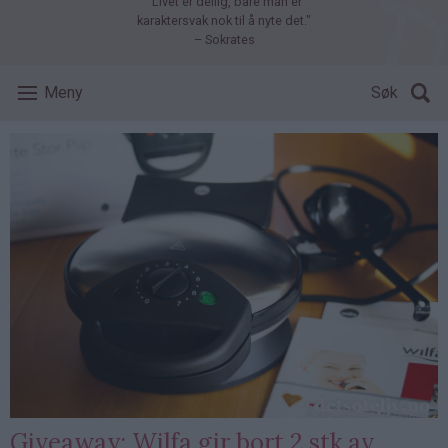
"Livet er deilig, bare man er
karaktersvak nok til å nyte det."
– Sokrates
Meny
Søk
Giveaway: Wilfa gir bort 2 stk av