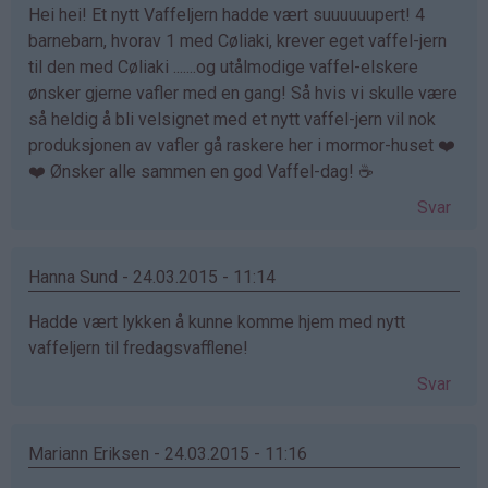
Hei hei! Et nytt Vaffeljern hadde vært suuuuuupert! 4
barnebarn, hvorav 1 med Cøliaki, krever eget vaffel-jern
til den med Cøliaki .......og utålmodige vaffel-elskere
ønsker gjerne vafler med en gang! Så hvis vi skulle være
så heldig å bli velsignet med et nytt vaffel-jern vil nok
produksjonen av vafler gå raskere her i mormor-huset ❤️
❤️ Ønsker alle sammen en god Vaffel-dag! ☕️
Svar
Hanna Sund - 24.03.2015 - 11:14
Hadde vært lykken å kunne komme hjem med nytt
vaffeljern til fredagsvafflene!
Svar
Mariann Eriksen - 24.03.2015 - 11:16