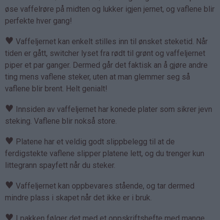
øse vaffelrøre på midten og lukker igjen jernet, og vaflene blir
perfekte hver gang!
♥
Vaffeljernet kan enkelt stilles inn til ønsket steketid. Når
tiden er gått, switcher lyset fra rødt til grønt og vaffeljernet
piper et par ganger. Dermed går det faktisk an å gjøre andre
ting mens vaflene steker, uten at man glemmer seg så
vaflene blir brent. Helt genialt!
♥
Innsiden av vaffeljernet har konede plater som sikrer jevn
steking. Vaflene blir nokså store.
♥
Platene har et veldig godt slippbelegg til at de
ferdigstekte vaflene slipper platene lett, og du trenger kun
littegrann spayfett når du steker.
♥
Vaffeljernet kan oppbevares stående, og tar dermed
mindre plass i skapet når det ikke er i bruk.
♥
I pakken følger det med et oppskriftshefte med mange