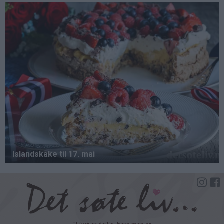
Hopp
til
hovedinnhold