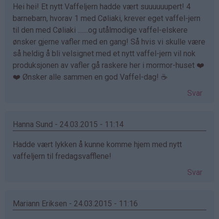
Hei hei! Et nytt Vaffeljern hadde vært suuuuuupert! 4
barnebarn, hvorav 1 med Cøliaki, krever eget vaffel-jern
til den med Cøliaki .......og utålmodige vaffel-elskere
ønsker gjerne vafler med en gang! Så hvis vi skulle være
så heldig å bli velsignet med et nytt vaffel-jern vil nok
produksjonen av vafler gå raskere her i mormor-huset ❤️
❤️ Ønsker alle sammen en god Vaffel-dag! ☕️
Svar
Hanna Sund - 24.03.2015 - 11:14
Hadde vært lykken å kunne komme hjem med nytt
vaffeljern til fredagsvafflene!
Svar
Mariann Eriksen - 24.03.2015 - 11:16