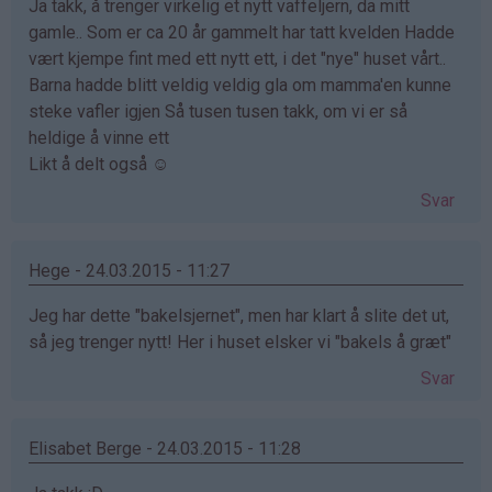
Ja takk, å trenger virkelig et nytt vaffeljern, da mitt
gamle.. Som er ca 20 år gammelt har tatt kvelden Hadde
vært kjempe fint med ett nytt ett, i det "nye" huset vårt..
Barna hadde blitt veldig veldig gla om mamma'en kunne
steke vafler igjen Så tusen tusen takk, om vi er så
heldige å vinne ett
Likt å delt også ☺
Svar
Hege - 24.03.2015 - 11:27
Jeg har dette "bakelsjernet", men har klart å slite det ut,
så jeg trenger nytt! Her i huset elsker vi "bakels å græt"
Svar
Elisabet Berge - 24.03.2015 - 11:28