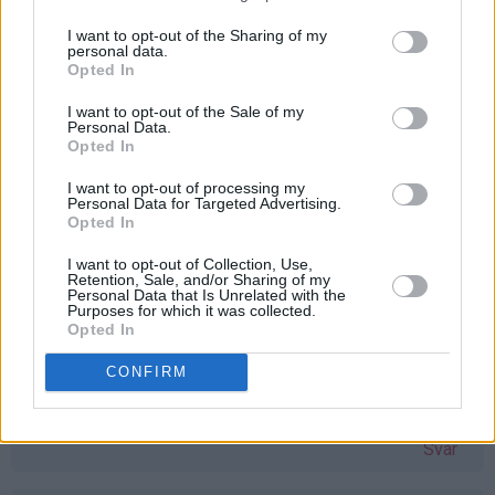
å vinne vaffeljern. Savner mitt gamle, som ble ødelagt
etter bare en vaffel :( Bettina Kvarme
bmk92@live.no
I want to opt-out of the Sharing of my
personal data.
Svar
Opted In
I want to opt-out of the Sale of my
Personal Data.
stine-sofie - 24.03.2015 - 11:06
Opted In
Åh, eg har hatt lyst på vaflar i lang tid no, men har ikkje
I want to opt-out of processing my
Personal Data for Targeted Advertising.
hatt vaffeljernet! Dette hadde vore ein perfekt gave til
Opted In
påska
I want to opt-out of Collection, Use,
Svar
Retention, Sale, and/or Sharing of my
Personal Data that Is Unrelated with the
Purposes for which it was collected.
Opted In
Monika Dale Berland - 24.03.2015 - 11:08
CONFIRM
Har verdens snilleste mamma, som ønsker seg akkurat
dette jernet. Skal gi det til henne om jeg vinner
Svar