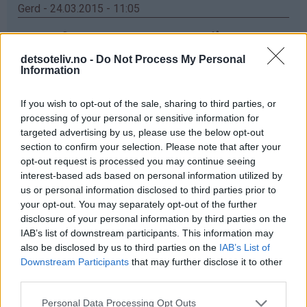
Gerd - 24.03.2015 - 11:05
elsker vafler,men har enda ikke greid og fått meg ett
vaffeljern som er bra ,det jeg har no koker og ikke
detsoteliv.no -
Do Not Process My Personal
steiker ,men ska kjøp nytt og da ska e prøv dette
Information
Svar
If you wish to opt-out of the sale, sharing to third parties, or
processing of your personal or sensitive information for
targeted advertising by us, please use the below opt-out
Anette - 24.03.2015 - 11:05
section to confirm your selection. Please note that after your
opt-out request is processed you may continue seeing
Ett nytt vaffeljern hadde ikke vært så ille!☺ Da hadde
interest-based ads based on personal information utilized by
jeg endelig sluppet å vente i 5 min før en vaffel var klar!
us or personal information disclosed to third parties prior to
Mitt nåværende jern er litt slitent for å si det slik ✌
your opt-out. You may separately opt-out of the further
disclosure of your personal information by third parties on the
Svar
IAB’s list of downstream participants. This information may
also be disclosed by us to third parties on the
IAB’s List of
Downstream Participants
that may further disclose it to other
Anonym - 24.03.2015 - 11:05
third parties.
Får ikke skrevet inn Navn og Epost. Jeg har veldig lyat til
Personal Data Processing Opt Outs