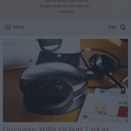
"Livet er deilig, bare man er
karaktersvak nok til å nyte det."
– Sokrates
Meny
Søk
Giveaway: Wilfa gir bort 2 stk av