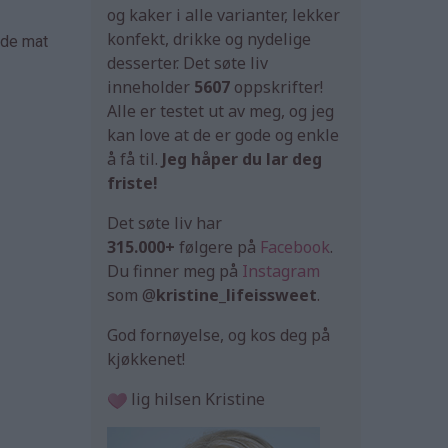
og kaker i alle varianter, lekker
konfekt, drikke og nydelige
åde mat
desserter. Det søte liv
inneholder
5607
oppskrifter!
Alle er testet ut av meg, og jeg
kan love at de er gode og enkle
å få til.
Jeg håper du lar deg
friste!
Det søte liv har
315.000+
følgere på
Facebook
.
Du finner meg på
Instagram
som @
kristine_lifeissweet
.
God fornøyelse, og kos deg på
kjøkkenet!
lig hilsen Kristine