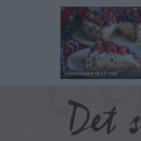
Hopp
til
hovedinnhold