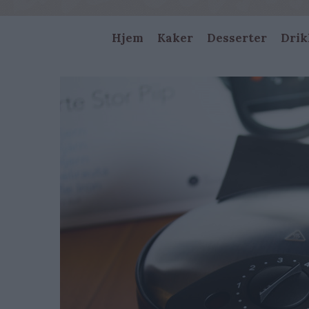
Main
Hjem
Kaker
Desserter
Drik
navigation