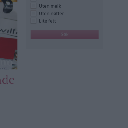
Uten melk
Uten nøtter
Lite fett
nde