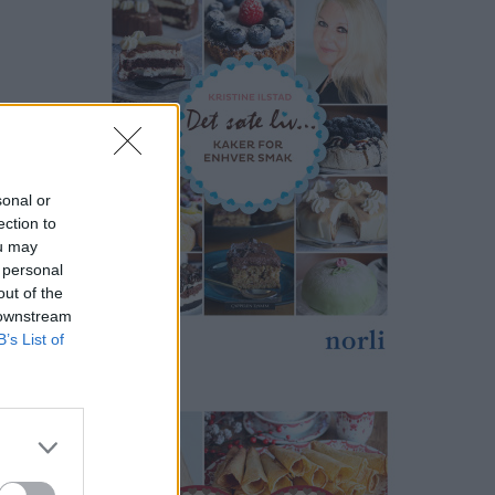
sonal or
ection to
ou may
 personal
out of the
 downstream
B’s List of