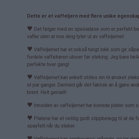
Dette er et vaffeljern med flere unike egenska
♥
Det følger med en spesialøse som er perfekt bereg
vafler uten at noe deig tyter ut av vaffeljernet.
♥
Vaffeljernet har et nokså tungt lokk som gir såp
fordele vaffelrøren utover før steking. Jeg bare hell
perfekte hver gang!
♥
Vaffeljernet kan enkelt stilles inn til ønsket steket
et par ganger. Dermed går det faktisk an å gjøre an
brent. Helt genialt!
♥
Innsiden av vaffeljernet har konede plater som sik
♥
Platene har et veldig godt slippbelegg til at de fe
spayfett når du steker.
♥
Vaffeljernet kan oppbevares stående, og tar derme