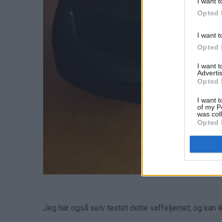
I want t
Opted 
I want t
Opted 
I want 
Advertis
Opted 
I want t
of my P
was col
Opted 
Jeg har også selv testet dette vaffeljernet, og kan 