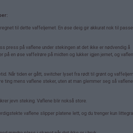
per:
net til dette vaffeljernet. En øse deig gir akkurat nok til pass
ass press på vaflene under stekingen at det ikke er nødvendig å
er på en øse vaffelrøre på midten og lukker igjen jernet, og vaflen
id. Når tiden er gått, switcher lyset fra rødt til grønt og vaffeljer
dre ting mens vaflene steker, uten at man glemmer seg så vaflene 
rer jevn steking. Vaflene blir nokså store.
rdigstekte vaflene slipper platene lett, og du trenger kun littegr
d mindre plass i skapet når det ikke er i bruk.