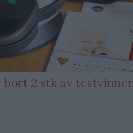
 bort 2 stk av testvinne