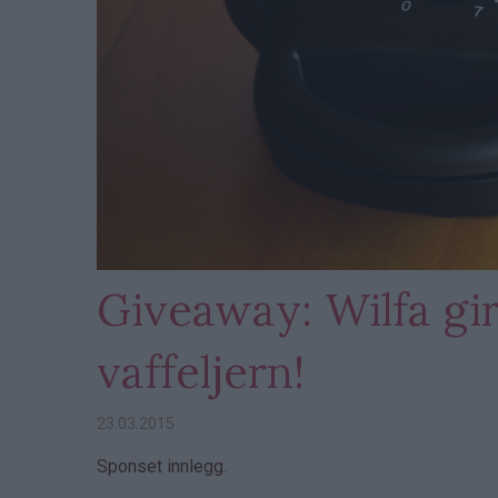
Giveaway: Wilfa gir
vaffeljern!
23.03.2015
Sponset innlegg.