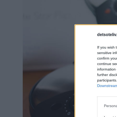
detsoteliv
If you wish 
sensitive in
confirm you
continue se
information 
further disc
participants
Downstream 
Persona