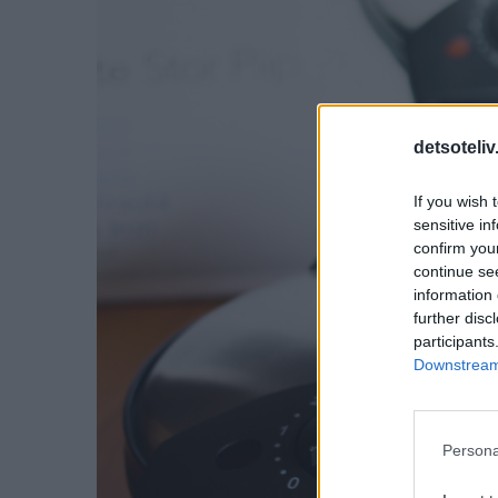
detsoteliv
If you wish 
sensitive in
confirm you
continue se
information 
further disc
participants
Downstream 
Persona