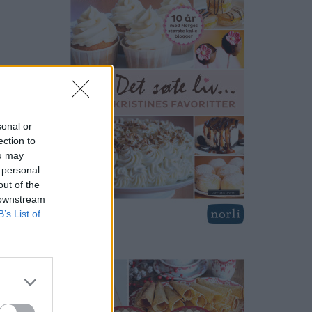
sonal or
ection to
ou may
 personal
out of the
 downstream
B’s List of