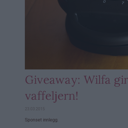
Giveaway: Wilfa gir
vaffeljern!
23.03.2015
Sponset innlegg.