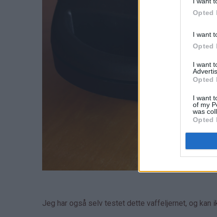
I want t
Opted 
I want t
Opted 
I want 
Advertis
Opted 
I want t
of my P
was col
Opted 
Jeg har også selv testet dette vaffeljernet, og kan 