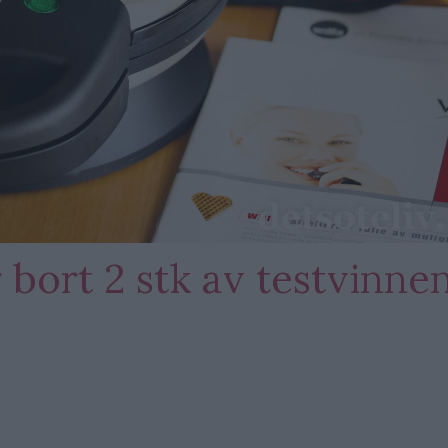
 bort 2 stk av testvinne