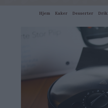
Main
Hjem
Kaker
Desserter
Drik
navigation