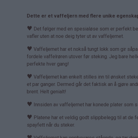
Dette er et vaffeljern med flere unike egenska
♥
Det følger med en spesialøse som er perfekt bereg
vafler uten at noe deig tyter ut av vaffeljernet.
♥
Vaffeljernet har et nokså tungt lokk som gir såp
fordele vaffelrøren utover før steking. Jeg bare hell
perfekte hver gang!
♥
Vaffeljernet kan enkelt stilles inn til ønsket steket
et par ganger. Dermed går det faktisk an å gjøre an
brent. Helt genialt!
♥
Innsiden av vaffeljernet har konede plater som sik
♥
Platene har et veldig godt slippbelegg til at de fe
spayfett når du steker.
♥
Vaffeljernet kan oppbevares stående, og tar derme