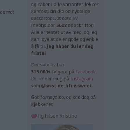
og kaker i alle varianter, lekker
konfekt, drikke og nydelige
åde mat
desserter. Det søte liv
inneholder
5608
oppskrifter!
Alle er testet ut av meg, og jeg
kan love at de er gode og enkle
å få til.
Jeg håper du lar deg
friste!
Det søte liv har
315.000+
følgere på
Facebook
.
Du finner meg på
Instagram
som @
kristine_lifeissweet
.
God fornøyelse, og kos deg på
kjøkkenet!
lig hilsen Kristine