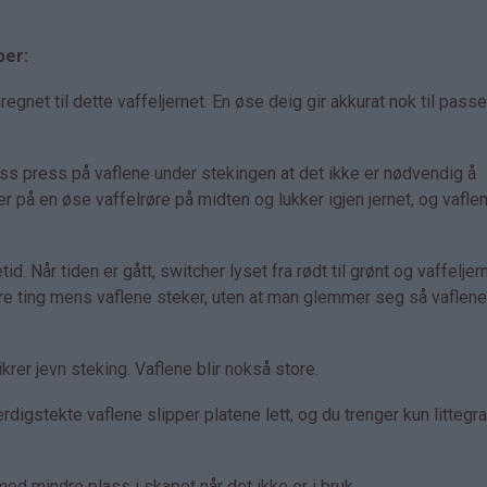
per:
net til dette vaffeljernet. En øse deig gir akkurat nok til pass
ass press på vaflene under stekingen at det ikke er nødvendig å
er på en øse vaffelrøre på midten og lukker igjen jernet, og vaflen
id. Når tiden er gått, switcher lyset fra rødt til grønt og vaffeljer
dre ting mens vaflene steker, uten at man glemmer seg så vaflene 
rer jevn steking. Vaflene blir nokså store.
rdigstekte vaflene slipper platene lett, og du trenger kun littegr
d mindre plass i skapet når det ikke er i bruk.