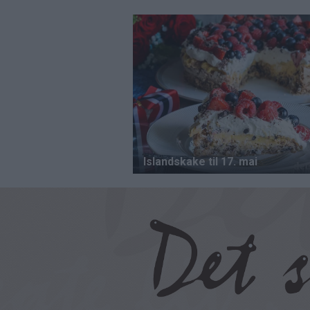
Hopp
til
hovedinnhold