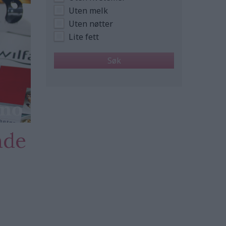
Uten melk
Uten nøtter
Lite fett
nde