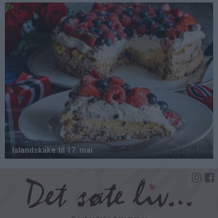
Hopp
til
hovedinnhold