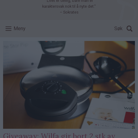
"Livet er deilig, bare man er
karaktersvak nok til å nyte det."
– Sokrates
Meny
Søk
Giveaway: Wilfa gir bort 2 stk av