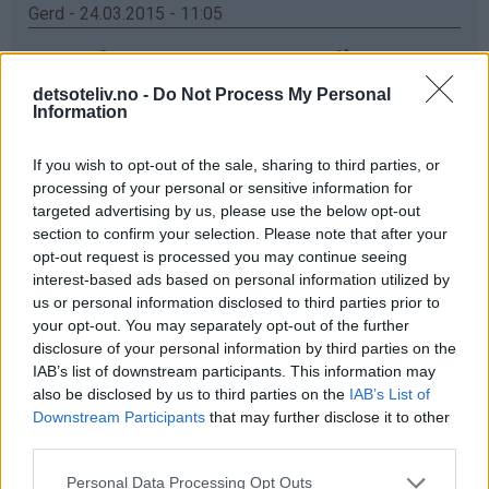
Gerd - 24.03.2015 - 11:05
elsker vafler,men har enda ikke greid og fått meg ett
vaffeljern som er bra ,det jeg har no koker og ikke
detsoteliv.no -
Do Not Process My Personal
steiker ,men ska kjøp nytt og da ska e prøv dette
Information
Svar
If you wish to opt-out of the sale, sharing to third parties, or
processing of your personal or sensitive information for
targeted advertising by us, please use the below opt-out
Anette - 24.03.2015 - 11:05
section to confirm your selection. Please note that after your
opt-out request is processed you may continue seeing
Ett nytt vaffeljern hadde ikke vært så ille!☺ Da hadde
interest-based ads based on personal information utilized by
jeg endelig sluppet å vente i 5 min før en vaffel var klar!
us or personal information disclosed to third parties prior to
Mitt nåværende jern er litt slitent for å si det slik ✌
your opt-out. You may separately opt-out of the further
disclosure of your personal information by third parties on the
Svar
IAB’s list of downstream participants. This information may
also be disclosed by us to third parties on the
IAB’s List of
Downstream Participants
that may further disclose it to other
Anonym - 24.03.2015 - 11:05
third parties.
Får ikke skrevet inn Navn og Epost. Jeg har veldig lyat til
Personal Data Processing Opt Outs