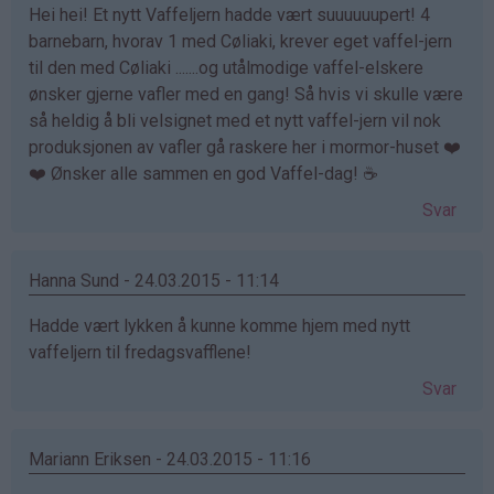
Hei hei! Et nytt Vaffeljern hadde vært suuuuuupert! 4
barnebarn, hvorav 1 med Cøliaki, krever eget vaffel-jern
til den med Cøliaki .......og utålmodige vaffel-elskere
ønsker gjerne vafler med en gang! Så hvis vi skulle være
så heldig å bli velsignet med et nytt vaffel-jern vil nok
produksjonen av vafler gå raskere her i mormor-huset ❤️
❤️ Ønsker alle sammen en god Vaffel-dag! ☕️
Svar
Hanna Sund - 24.03.2015 - 11:14
Hadde vært lykken å kunne komme hjem med nytt
vaffeljern til fredagsvafflene!
Svar
Mariann Eriksen - 24.03.2015 - 11:16