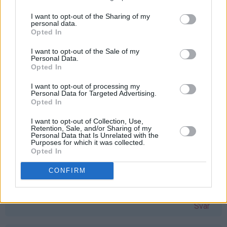
å vinne vaffeljern. Savner mitt gamle, som ble ødelagt
etter bare en vaffel :( Bettina Kvarme
bmk92@live.no
I want to opt-out of the Sharing of my
personal data.
Svar
Opted In
I want to opt-out of the Sale of my
Personal Data.
stine-sofie - 24.03.2015 - 11:06
Opted In
Åh, eg har hatt lyst på vaflar i lang tid no, men har ikkje
I want to opt-out of processing my
Personal Data for Targeted Advertising.
hatt vaffeljernet! Dette hadde vore ein perfekt gave til
Opted In
påska
I want to opt-out of Collection, Use,
Svar
Retention, Sale, and/or Sharing of my
Personal Data that Is Unrelated with the
Purposes for which it was collected.
Opted In
Monika Dale Berland - 24.03.2015 - 11:08
CONFIRM
Har verdens snilleste mamma, som ønsker seg akkurat
dette jernet. Skal gi det til henne om jeg vinner
Svar