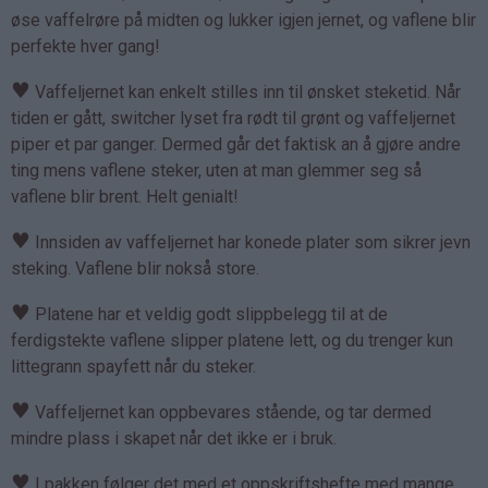
øse vaffelrøre på midten og lukker igjen jernet, og vaflene blir
perfekte hver gang!
♥
Vaffeljernet kan enkelt stilles inn til ønsket steketid. Når
tiden er gått, switcher lyset fra rødt til grønt og vaffeljernet
piper et par ganger. Dermed går det faktisk an å gjøre andre
ting mens vaflene steker, uten at man glemmer seg så
vaflene blir brent. Helt genialt!
♥
Innsiden av vaffeljernet har konede plater som sikrer jevn
steking. Vaflene blir nokså store.
♥
Platene har et veldig godt slippbelegg til at de
ferdigstekte vaflene slipper platene lett, og du trenger kun
littegrann spayfett når du steker.
♥
Vaffeljernet kan oppbevares stående, og tar dermed
mindre plass i skapet når det ikke er i bruk.
♥
I pakken følger det med et oppskriftshefte med mange