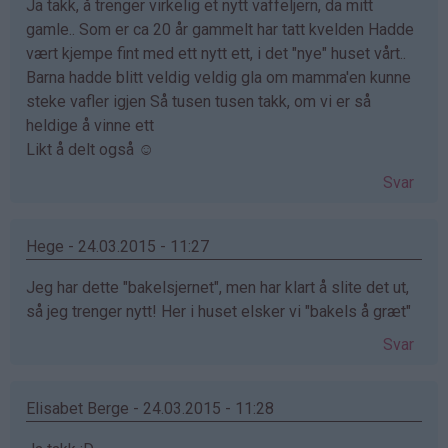
Ja takk, å trenger virkelig et nytt vaffeljern, da mitt
gamle.. Som er ca 20 år gammelt har tatt kvelden Hadde
vært kjempe fint med ett nytt ett, i det "nye" huset vårt..
Barna hadde blitt veldig veldig gla om mamma'en kunne
steke vafler igjen Så tusen tusen takk, om vi er så
heldige å vinne ett
Likt å delt også ☺
Svar
Hege - 24.03.2015 - 11:27
Jeg har dette "bakelsjernet", men har klart å slite det ut,
så jeg trenger nytt! Her i huset elsker vi "bakels å græt"
Svar
Elisabet Berge - 24.03.2015 - 11:28