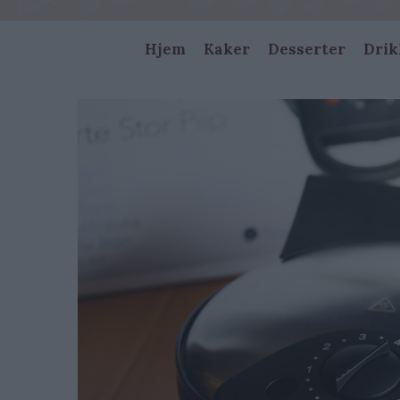
Main
Hjem
Kaker
Desserter
Drik
navigation