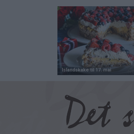
Hopp
til
hovedinnhold