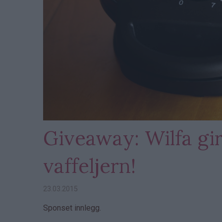
Giveaway: Wilfa gir
vaffeljern!
23.03.2015
Sponset innlegg.