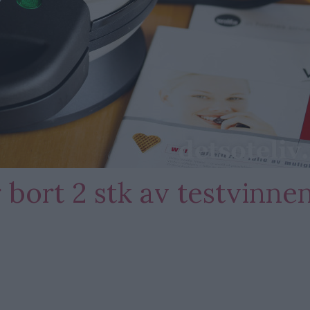
 bort 2 stk av testvinne