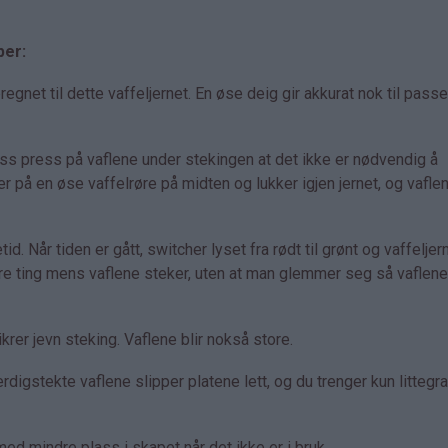
per:
net til dette vaffeljernet. En øse deig gir akkurat nok til pass
ass press på vaflene under stekingen at det ikke er nødvendig å
er på en øse vaffelrøre på midten og lukker igjen jernet, og vaflen
id. Når tiden er gått, switcher lyset fra rødt til grønt og vaffeljer
dre ting mens vaflene steker, uten at man glemmer seg så vaflene 
rer jevn steking. Vaflene blir nokså store.
rdigstekte vaflene slipper platene lett, og du trenger kun littegr
d mindre plass i skapet når det ikke er i bruk.