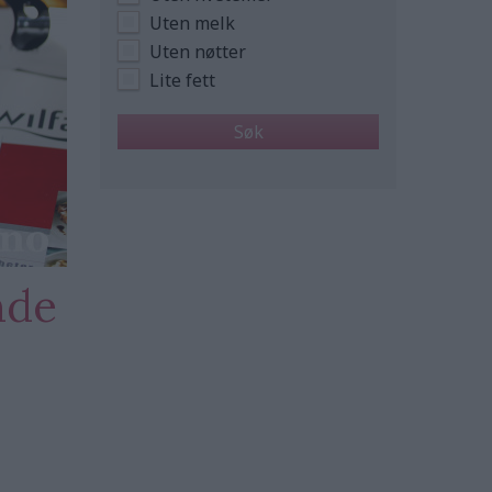
Uten melk
Uten nøtter
Lite fett
nde