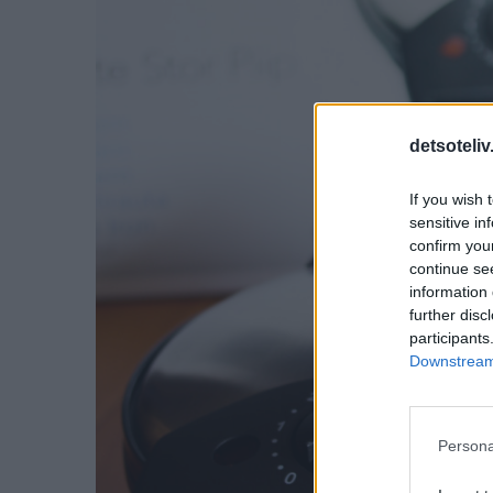
detsoteliv
If you wish 
sensitive in
confirm you
continue se
information 
further disc
participants
Downstream 
Persona