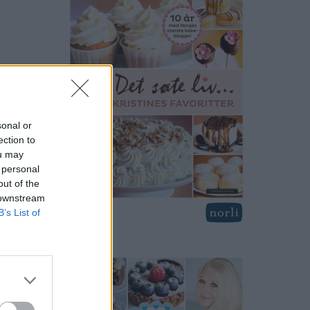
sonal or
ection to
ou may
 personal
out of the
 downstream
B’s List of