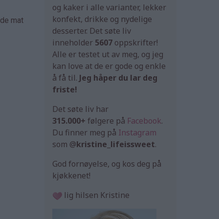
og kaker i alle varianter, lekker
konfekt, drikke og nydelige
åde mat
desserter. Det søte liv
inneholder
5607
oppskrifter!
Alle er testet ut av meg, og jeg
kan love at de er gode og enkle
å få til.
Jeg håper du lar deg
friste!
Det søte liv har
315.000+
følgere på
Facebook
.
Du finner meg på
Instagram
som @
kristine_lifeissweet
.
God fornøyelse, og kos deg på
kjøkkenet!
lig hilsen Kristine