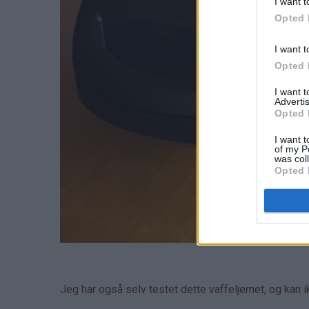
I want t
Opted 
I want t
Opted 
I want 
Advertis
Opted 
I want t
of my P
was col
Opted 
Jeg har også selv testet dette vaffeljernet, og kan 