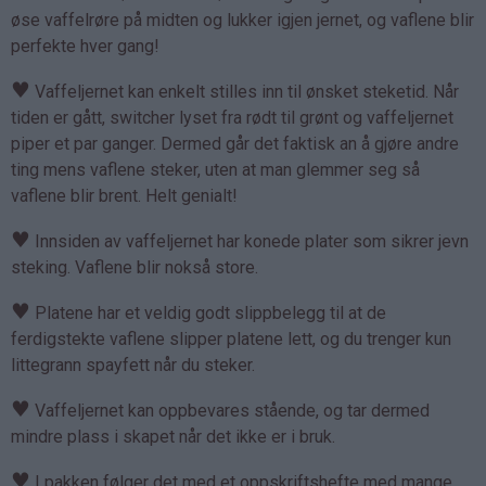
øse vaffelrøre på midten og lukker igjen jernet, og vaflene blir
perfekte hver gang!
♥
Vaffeljernet kan enkelt stilles inn til ønsket steketid. Når
tiden er gått, switcher lyset fra rødt til grønt og vaffeljernet
piper et par ganger. Dermed går det faktisk an å gjøre andre
ting mens vaflene steker, uten at man glemmer seg så
vaflene blir brent. Helt genialt!
♥
Innsiden av vaffeljernet har konede plater som sikrer jevn
steking. Vaflene blir nokså store.
♥
Platene har et veldig godt slippbelegg til at de
ferdigstekte vaflene slipper platene lett, og du trenger kun
littegrann spayfett når du steker.
♥
Vaffeljernet kan oppbevares stående, og tar dermed
mindre plass i skapet når det ikke er i bruk.
♥
I pakken følger det med et oppskriftshefte med mange