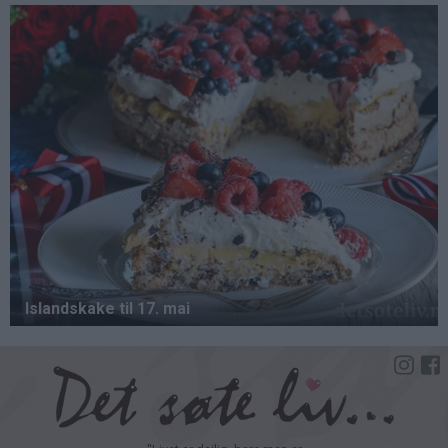
Hopp
til
hovedinnhold