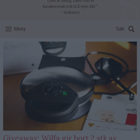
"Livet er deilig, bare man er
karaktersvak nok til å nyte det."
– Sokrates
Meny
Søk
Giveaway: Wilfa gir bort 2 stk av