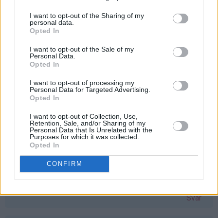
å vinne vaffeljern. Savner mitt gamle, som ble ødelagt
etter bare en vaffel :( Bettina Kvarme
bmk92@live.no
I want to opt-out of the Sharing of my
personal data.
Svar
Opted In
I want to opt-out of the Sale of my
Personal Data.
stine-sofie - 24.03.2015 - 11:06
Opted In
Åh, eg har hatt lyst på vaflar i lang tid no, men har ikkje
I want to opt-out of processing my
Personal Data for Targeted Advertising.
hatt vaffeljernet! Dette hadde vore ein perfekt gave til
Opted In
påska
I want to opt-out of Collection, Use,
Svar
Retention, Sale, and/or Sharing of my
Personal Data that Is Unrelated with the
Purposes for which it was collected.
Opted In
Monika Dale Berland - 24.03.2015 - 11:08
CONFIRM
Har verdens snilleste mamma, som ønsker seg akkurat
dette jernet. Skal gi det til henne om jeg vinner
Svar