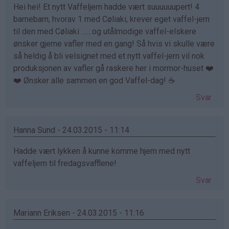
Hei hei! Et nytt Vaffeljern hadde vært suuuuuupert! 4
barnebarn, hvorav 1 med Cøliaki, krever eget vaffel-jern
til den med Cøliaki .......og utålmodige vaffel-elskere
ønsker gjerne vafler med en gang! Så hvis vi skulle være
så heldig å bli velsignet med et nytt vaffel-jern vil nok
produksjonen av vafler gå raskere her i mormor-huset ❤️
❤️ Ønsker alle sammen en god Vaffel-dag! ☕️
Svar
Hanna Sund - 24.03.2015 - 11:14
Hadde vært lykken å kunne komme hjem med nytt
vaffeljern til fredagsvafflene!
Svar
Mariann Eriksen - 24.03.2015 - 11:16