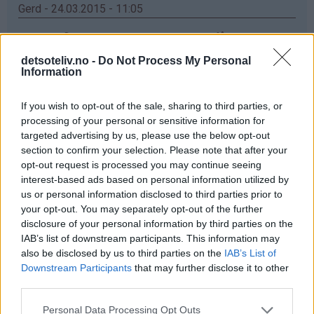
Gerd - 24.03.2015 - 11:05
elsker vafler,men har enda ikke greid og fått meg ett
vaffeljern som er bra ,det jeg har no koker og ikke
detsoteliv.no -
Do Not Process My Personal
steiker ,men ska kjøp nytt og da ska e prøv dette
Information
Svar
If you wish to opt-out of the sale, sharing to third parties, or
processing of your personal or sensitive information for
targeted advertising by us, please use the below opt-out
Anette - 24.03.2015 - 11:05
section to confirm your selection. Please note that after your
opt-out request is processed you may continue seeing
Ett nytt vaffeljern hadde ikke vært så ille!☺ Da hadde
interest-based ads based on personal information utilized by
jeg endelig sluppet å vente i 5 min før en vaffel var klar!
us or personal information disclosed to third parties prior to
Mitt nåværende jern er litt slitent for å si det slik ✌
your opt-out. You may separately opt-out of the further
disclosure of your personal information by third parties on the
Svar
IAB’s list of downstream participants. This information may
also be disclosed by us to third parties on the
IAB’s List of
Downstream Participants
that may further disclose it to other
Anonym - 24.03.2015 - 11:05
third parties.
Får ikke skrevet inn Navn og Epost. Jeg har veldig lyat til
Personal Data Processing Opt Outs