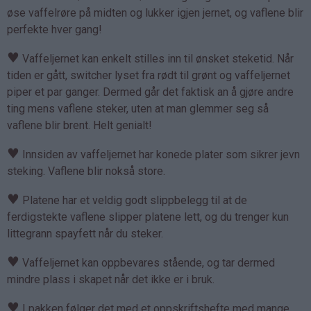
øse vaffelrøre på midten og lukker igjen jernet, og vaflene blir
perfekte hver gang!
♥
Vaffeljernet kan enkelt stilles inn til ønsket steketid. Når
tiden er gått, switcher lyset fra rødt til grønt og vaffeljernet
piper et par ganger. Dermed går det faktisk an å gjøre andre
ting mens vaflene steker, uten at man glemmer seg så
vaflene blir brent. Helt genialt!
♥
Innsiden av vaffeljernet har konede plater som sikrer jevn
steking. Vaflene blir nokså store.
♥
Platene har et veldig godt slippbelegg til at de
ferdigstekte vaflene slipper platene lett, og du trenger kun
littegrann spayfett når du steker.
♥
Vaffeljernet kan oppbevares stående, og tar dermed
mindre plass i skapet når det ikke er i bruk.
♥
I pakken følger det med et oppskriftshefte med mange