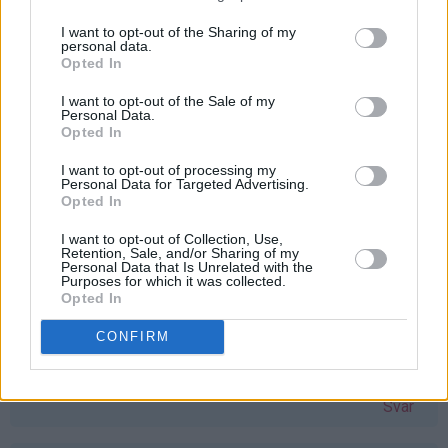
å vinne vaffeljern. Savner mitt gamle, som ble ødelagt
etter bare en vaffel :( Bettina Kvarme
bmk92@live.no
I want to opt-out of the Sharing of my
personal data.
Svar
Opted In
I want to opt-out of the Sale of my
Personal Data.
stine-sofie - 24.03.2015 - 11:06
Opted In
Åh, eg har hatt lyst på vaflar i lang tid no, men har ikkje
I want to opt-out of processing my
Personal Data for Targeted Advertising.
hatt vaffeljernet! Dette hadde vore ein perfekt gave til
Opted In
påska
I want to opt-out of Collection, Use,
Svar
Retention, Sale, and/or Sharing of my
Personal Data that Is Unrelated with the
Purposes for which it was collected.
Opted In
Monika Dale Berland - 24.03.2015 - 11:08
CONFIRM
Har verdens snilleste mamma, som ønsker seg akkurat
dette jernet. Skal gi det til henne om jeg vinner
Svar