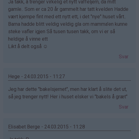
Ja takk, å trenger virkelig et nytt vaffeljern, da mitt
gamle.. Som er ca 20 år gammelt har tatt kvelden Hadde
vært kjempe fint med ett nytt ett, i det "nye" huset vårt..
Barna hadde blitt veldig veldig gla om mamma'en kunne
steke vafler igjen Så tusen tusen takk, om vi er så
heldige å vinne ett
Likt å delt også ☺
Svar
Hege - 24.03.2015 - 11:27
Jeg har dette "bakelsjernet", men har klart å slite det ut,
så jeg trenger nytt! Her i huset elsker vi "bakels å græt"
Svar
Elisabet Berge - 24.03.2015 - 11:28