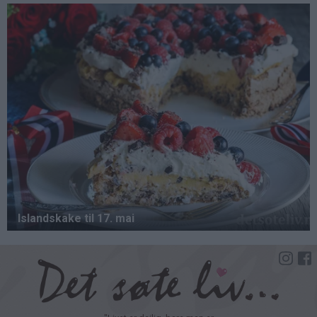
Hopp
til
hovedinnhold