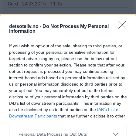
Gerd - 24.03.2015 - 11:05
elsker vafler,men har enda ikke greid og fått meg ett
vaffeljern som er bra ,det jeg har no koker og ikke
detsoteliv.no -
Do Not Process My Personal
steiker ,men ska kjøp nytt og da ska e prøv dette
Information
Svar
If you wish to opt-out of the sale, sharing to third parties, or
processing of your personal or sensitive information for
targeted advertising by us, please use the below opt-out
Anette - 24.03.2015 - 11:05
section to confirm your selection. Please note that after your
opt-out request is processed you may continue seeing
Ett nytt vaffeljern hadde ikke vært så ille!☺ Da hadde
interest-based ads based on personal information utilized by
jeg endelig sluppet å vente i 5 min før en vaffel var klar!
us or personal information disclosed to third parties prior to
Mitt nåværende jern er litt slitent for å si det slik ✌
your opt-out. You may separately opt-out of the further
disclosure of your personal information by third parties on the
Svar
IAB’s list of downstream participants. This information may
also be disclosed by us to third parties on the
IAB’s List of
Downstream Participants
that may further disclose it to other
Anonym - 24.03.2015 - 11:05
third parties.
Får ikke skrevet inn Navn og Epost. Jeg har veldig lyat til
Personal Data Processing Opt Outs