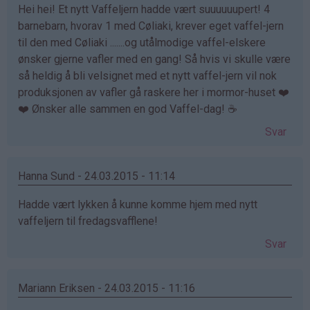
Hei hei! Et nytt Vaffeljern hadde vært suuuuuupert! 4
barnebarn, hvorav 1 med Cøliaki, krever eget vaffel-jern
til den med Cøliaki .......og utålmodige vaffel-elskere
ønsker gjerne vafler med en gang! Så hvis vi skulle være
så heldig å bli velsignet med et nytt vaffel-jern vil nok
produksjonen av vafler gå raskere her i mormor-huset ❤️
❤️ Ønsker alle sammen en god Vaffel-dag! ☕️
Svar
Hanna Sund - 24.03.2015 - 11:14
Hadde vært lykken å kunne komme hjem med nytt
vaffeljern til fredagsvafflene!
Svar
Mariann Eriksen - 24.03.2015 - 11:16