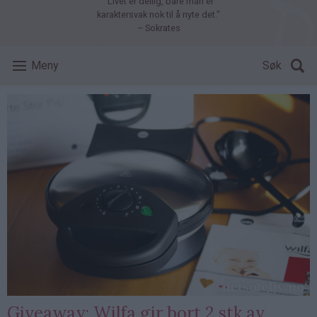
"Livet er deilig, bare man er
karaktersvak nok til å nyte det."
– Sokrates
Meny
Søk
Giveaway: Wilfa gir bort 2 stk av