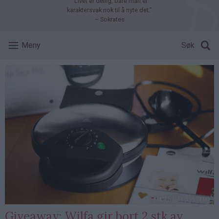
"Livet er deilig, bare man er
karaktersvak nok til å nyte det."
– Sokrates
Meny
Søk
Giveaway: Wilfa gir bort 2 stk av