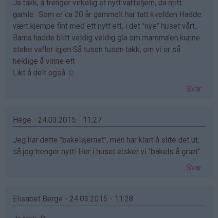
Ja takk, å trenger virkelig et nytt vaffeljern, da mitt
gamle.. Som er ca 20 år gammelt har tatt kvelden Hadde
vært kjempe fint med ett nytt ett, i det "nye" huset vårt..
Barna hadde blitt veldig veldig gla om mamma'en kunne
steke vafler igjen Så tusen tusen takk, om vi er så
heldige å vinne ett
Likt å delt også ☺
Svar
Hege - 24.03.2015 - 11:27
Jeg har dette "bakelsjernet", men har klart å slite det ut,
så jeg trenger nytt! Her i huset elsker vi "bakels å græt"
Svar
Elisabet Berge - 24.03.2015 - 11:28