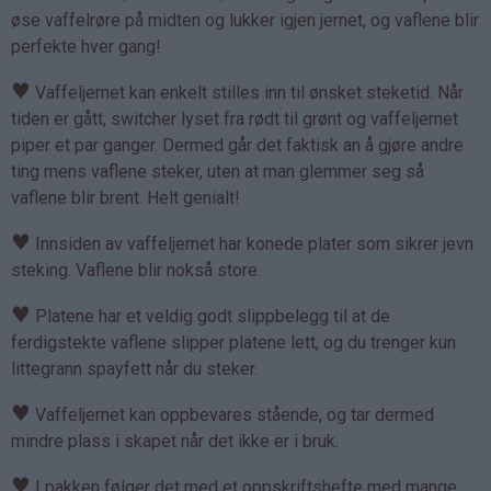
øse vaffelrøre på midten og lukker igjen jernet, og vaflene blir
perfekte hver gang!
♥
Vaffeljernet kan enkelt stilles inn til ønsket steketid. Når
tiden er gått, switcher lyset fra rødt til grønt og vaffeljernet
piper et par ganger. Dermed går det faktisk an å gjøre andre
ting mens vaflene steker, uten at man glemmer seg så
vaflene blir brent. Helt genialt!
♥
Innsiden av vaffeljernet har konede plater som sikrer jevn
steking. Vaflene blir nokså store.
♥
Platene har et veldig godt slippbelegg til at de
ferdigstekte vaflene slipper platene lett, og du trenger kun
littegrann spayfett når du steker.
♥
Vaffeljernet kan oppbevares stående, og tar dermed
mindre plass i skapet når det ikke er i bruk.
♥
I pakken følger det med et oppskriftshefte med mange