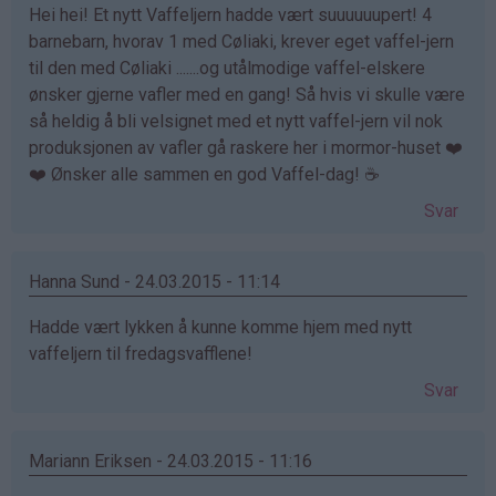
Hei hei! Et nytt Vaffeljern hadde vært suuuuuupert! 4
barnebarn, hvorav 1 med Cøliaki, krever eget vaffel-jern
til den med Cøliaki .......og utålmodige vaffel-elskere
ønsker gjerne vafler med en gang! Så hvis vi skulle være
så heldig å bli velsignet med et nytt vaffel-jern vil nok
produksjonen av vafler gå raskere her i mormor-huset ❤️
❤️ Ønsker alle sammen en god Vaffel-dag! ☕️
Svar
Hanna Sund - 24.03.2015 - 11:14
Hadde vært lykken å kunne komme hjem med nytt
vaffeljern til fredagsvafflene!
Svar
Mariann Eriksen - 24.03.2015 - 11:16