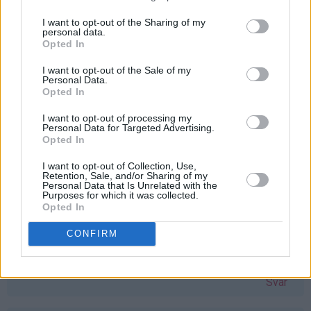
å vinne vaffeljern. Savner mitt gamle, som ble ødelagt
etter bare en vaffel :( Bettina Kvarme
bmk92@live.no
I want to opt-out of the Sharing of my
personal data.
Svar
Opted In
I want to opt-out of the Sale of my
Personal Data.
stine-sofie - 24.03.2015 - 11:06
Opted In
Åh, eg har hatt lyst på vaflar i lang tid no, men har ikkje
I want to opt-out of processing my
Personal Data for Targeted Advertising.
hatt vaffeljernet! Dette hadde vore ein perfekt gave til
Opted In
påska
I want to opt-out of Collection, Use,
Svar
Retention, Sale, and/or Sharing of my
Personal Data that Is Unrelated with the
Purposes for which it was collected.
Opted In
Monika Dale Berland - 24.03.2015 - 11:08
CONFIRM
Har verdens snilleste mamma, som ønsker seg akkurat
dette jernet. Skal gi det til henne om jeg vinner
Svar