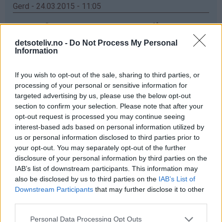
Gerd - 24.03.2015 - 11:05
elsker vafler,men har enda ikke greid og fått meg ett
vaffeljern som er bra ,det jeg har no koker og ikke
detsoteliv.no -
Do Not Process My Personal
steiker ,men ska kjøp nytt og da ska e prøv dette
Information
Svar
If you wish to opt-out of the sale, sharing to third parties, or
processing of your personal or sensitive information for
targeted advertising by us, please use the below opt-out
Anette - 24.03.2015 - 11:05
section to confirm your selection. Please note that after your
opt-out request is processed you may continue seeing
Ett nytt vaffeljern hadde ikke vært så ille!☺ Da hadde
interest-based ads based on personal information utilized by
jeg endelig sluppet å vente i 5 min før en vaffel var klar!
us or personal information disclosed to third parties prior to
Mitt nåværende jern er litt slitent for å si det slik ✌
your opt-out. You may separately opt-out of the further
disclosure of your personal information by third parties on the
Svar
IAB’s list of downstream participants. This information may
also be disclosed by us to third parties on the
IAB’s List of
Downstream Participants
that may further disclose it to other
Anonym - 24.03.2015 - 11:05
third parties.
Får ikke skrevet inn Navn og Epost. Jeg har veldig lyat til
Personal Data Processing Opt Outs