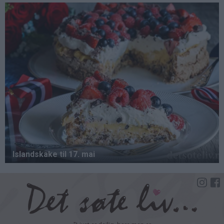
Hopp
til
hovedinnhold