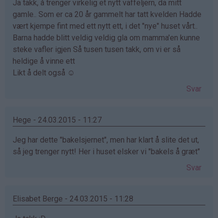
Ja takk, å trenger virkelig et nytt vaffeljern, da mitt
gamle.. Som er ca 20 år gammelt har tatt kvelden Hadde
vært kjempe fint med ett nytt ett, i det "nye" huset vårt..
Barna hadde blitt veldig veldig gla om mamma'en kunne
steke vafler igjen Så tusen tusen takk, om vi er så
heldige å vinne ett
Likt å delt også ☺
Svar
Hege - 24.03.2015 - 11:27
Jeg har dette "bakelsjernet", men har klart å slite det ut,
så jeg trenger nytt! Her i huset elsker vi "bakels å græt"
Svar
Elisabet Berge - 24.03.2015 - 11:28