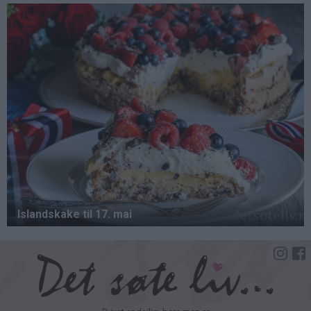
Hopp
til
hovedinnhold