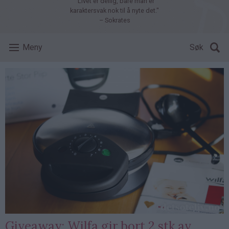
"Livet er deilig, bare man er
karaktersvak nok til å nyte det."
– Sokrates
Meny
Søk
Giveaway: Wilfa gir bort 2 stk av