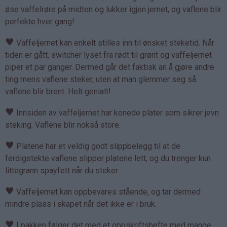
øse vaffelrøre på midten og lukker igjen jernet, og vaflene blir
perfekte hver gang!
♥
Vaffeljernet kan enkelt stilles inn til ønsket steketid. Når
tiden er gått, switcher lyset fra rødt til grønt og vaffeljernet
piper et par ganger. Dermed går det faktisk an å gjøre andre
ting mens vaflene steker, uten at man glemmer seg så
vaflene blir brent. Helt genialt!
♥
Innsiden av vaffeljernet har konede plater som sikrer jevn
steking. Vaflene blir nokså store.
♥
Platene har et veldig godt slippbelegg til at de
ferdigstekte vaflene slipper platene lett, og du trenger kun
littegrann spayfett når du steker.
♥
Vaffeljernet kan oppbevares stående, og tar dermed
mindre plass i skapet når det ikke er i bruk.
♥
I pakken følger det med et oppskriftshefte med mange