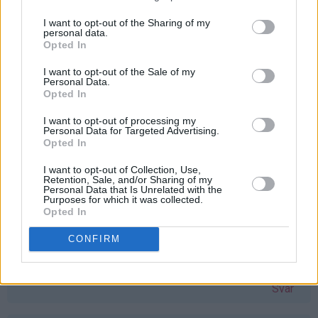
å vinne vaffeljern. Savner mitt gamle, som ble ødelagt
etter bare en vaffel :( Bettina Kvarme
bmk92@live.no
I want to opt-out of the Sharing of my
personal data.
Svar
Opted In
I want to opt-out of the Sale of my
Personal Data.
stine-sofie - 24.03.2015 - 11:06
Opted In
Åh, eg har hatt lyst på vaflar i lang tid no, men har ikkje
I want to opt-out of processing my
Personal Data for Targeted Advertising.
hatt vaffeljernet! Dette hadde vore ein perfekt gave til
Opted In
påska
I want to opt-out of Collection, Use,
Svar
Retention, Sale, and/or Sharing of my
Personal Data that Is Unrelated with the
Purposes for which it was collected.
Opted In
Monika Dale Berland - 24.03.2015 - 11:08
CONFIRM
Har verdens snilleste mamma, som ønsker seg akkurat
dette jernet. Skal gi det til henne om jeg vinner
Svar