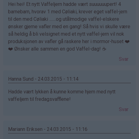
Hei hei! Et nytt Vaffeljern hadde vært suuuuuupert! 4
barnebarn, hvorav 1 med Cøliaki, krever eget vaffel-jern
til den med Cøliaki .......og utålmodige vaffel-elskere
ønsker gjerne vafler med en gang! Så hvis vi skulle være
så heldig å bli velsignet med et nytt vaffel-jern vil nok
produksjonen av vafler gå raskere her i mormor-huset ❤️
❤️ Ønsker alle sammen en god Vaffel-dag! ☕️
Svar
Hanna Sund - 24.03.2015 - 11:14
Hadde vært lykken å kunne komme hjem med nytt
vaffeljern til fredagsvafflene!
Svar
Mariann Eriksen - 24.03.2015 - 11:16