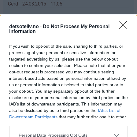
Gerd - 24.03.2015 - 11:05
elsker vafler,men har enda ikke greid og fått meg ett
vaffeljern som er bra ,det jeg har no koker og ikke
detsoteliv.no -
Do Not Process My Personal
steiker ,men ska kjøp nytt og da ska e prøv dette
Information
Svar
If you wish to opt-out of the sale, sharing to third parties, or
processing of your personal or sensitive information for
targeted advertising by us, please use the below opt-out
Anette - 24.03.2015 - 11:05
section to confirm your selection. Please note that after your
opt-out request is processed you may continue seeing
Ett nytt vaffeljern hadde ikke vært så ille!☺ Da hadde
interest-based ads based on personal information utilized by
jeg endelig sluppet å vente i 5 min før en vaffel var klar!
us or personal information disclosed to third parties prior to
Mitt nåværende jern er litt slitent for å si det slik ✌
your opt-out. You may separately opt-out of the further
disclosure of your personal information by third parties on the
Svar
IAB’s list of downstream participants. This information may
also be disclosed by us to third parties on the
IAB’s List of
Downstream Participants
that may further disclose it to other
Anonym - 24.03.2015 - 11:05
third parties.
Får ikke skrevet inn Navn og Epost. Jeg har veldig lyat til
Personal Data Processing Opt Outs