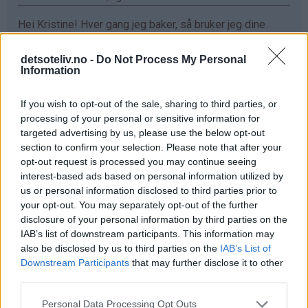
Hei Kristine! Hver gang jeg baker, så bruker jeg dine
oppskrifter. De er så utrolig gode!! Sjokoladefondant
med vaniljeis har allerede blitt min favoritt❤️ Ønsker
detsoteliv.no -
Do Not Process My Personal
Information
meg ett vaffeljern da jeg eeeelsker vaffler :D
Svar
If you wish to opt-out of the sale, sharing to third parties, or
processing of your personal or sensitive information for
targeted advertising by us, please use the below opt-out
Maren - 24.03.2015 - 16:18
section to confirm your selection. Please note that after your
opt-out request is processed you may continue seeing
elsker vafler!!
interest-based ads based on personal information utilized by
us or personal information disclosed to third parties prior to
Svar
your opt-out. You may separately opt-out of the further
disclosure of your personal information by third parties on the
IAB’s list of downstream participants. This information may
Mariann Jørgensen - 24.03.2015 - 16:18
also be disclosed by us to third parties on the
IAB’s List of
Downstream Participants
that may further disclose it to other
Hva er bedre enn en vaffel sammen med rømme og
third parties.
syltetøy hadde jeg vært heldig så hadde det vært gøy
Svar
Personal Data Processing Opt Outs