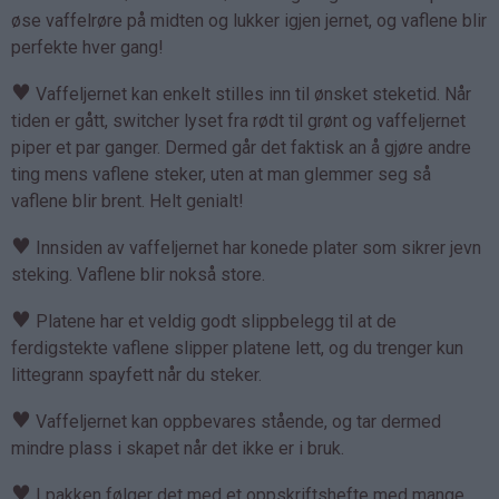
øse vaffelrøre på midten og lukker igjen jernet, og vaflene blir
perfekte hver gang!
♥
Vaffeljernet kan enkelt stilles inn til ønsket steketid. Når
tiden er gått, switcher lyset fra rødt til grønt og vaffeljernet
piper et par ganger. Dermed går det faktisk an å gjøre andre
ting mens vaflene steker, uten at man glemmer seg så
vaflene blir brent. Helt genialt!
♥
Innsiden av vaffeljernet har konede plater som sikrer jevn
steking. Vaflene blir nokså store.
♥
Platene har et veldig godt slippbelegg til at de
ferdigstekte vaflene slipper platene lett, og du trenger kun
littegrann spayfett når du steker.
♥
Vaffeljernet kan oppbevares stående, og tar dermed
mindre plass i skapet når det ikke er i bruk.
♥
I pakken følger det med et oppskriftshefte med mange