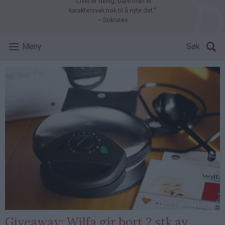
"Livet er deilig, bare man er
karaktersvak nok til å nyte det."
– Sokrates
Meny
Søk
Giveaway: Wilfa gir bort 2 stk av