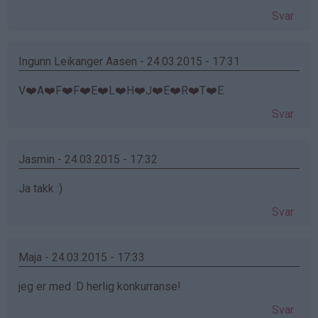
Svar
Ingunn Leikanger Aasen - 24.03.2015 - 17:31
V❤️A❤️F❤️F❤️E❤️L❤️H❤️J❤️E❤️R❤️T❤️E
Svar
Jasmin - 24.03.2015 - 17:32
Ja takk :)
Svar
Maja - 24.03.2015 - 17:33
jeg er med :D herlig konkurranse!
Svar