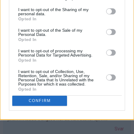
I want to opt-out of the Sharing of my
personal data.
Iselin - 24.03.2015 - 16:19
Opted In
Elsker vafler! greit med et nytt vaffeljern som erstatter
I want to opt-out of the Sale of my
Personal Data.
det gamle ødelagte :D Elsker bloggen!!
Opted In
Svar
I want to opt-out of processing my
Personal Data for Targeted Advertising.
Opted In
Lisa-Marie Bolin - 24.03.2015 - 16:20
I want to opt-out of Collection, Use,
Retention, Sale, and/or Sharing of my
Skulle varit väldigt glad för ett våffeljärn!!
Personal Data that Is Unrelated with the
Purposes for which it was collected.
Svar
Opted In
CONFIRM
Gunn-Mari - 24.03.2015 - 16:23
jatakk!!Hadde trengtes her da vårt steker ujevnt!
Svar