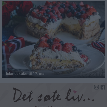
Hopp
til
hovedinnhold