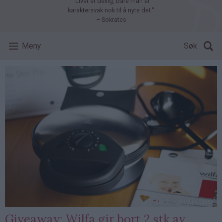
"Livet er deilig, bare man er
karaktersvak nok til å nyte det."
– Sokrates
Meny
Søk
Giveaway: Wilfa gir bort 2 stk av