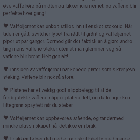
øse vaffelrøre på midten og lukker igjen jernet, og vaflene blir
perfekte hver gang!
♥
Vaffeljernet kan enkelt stilles inn til ønsket steketid. Når
tiden er gått, switcher lyset fra rødt til grønt og vaffeljernet
piper et par ganger. Dermed går det faktisk an å gjøre andre
ting mens vaflene steker, uten at man glemmer seg så
vaflene blir brent. Helt genialt!
♥
Innsiden av vaffeljernet har konede plater som sikrer jevn
steking. Vaflene blir nokså store.
♥
Platene har et veldig godt slippbelegg til at de
ferdigstekte vaflene slipper platene lett, og du trenger kun
littegrann spayfett når du steker.
♥
Vaffeljernet kan oppbevares stående, og tar dermed
mindre plass i skapet når det ikke er i bruk.
♥
I pakken følger det med et oppskriftshefte med mange