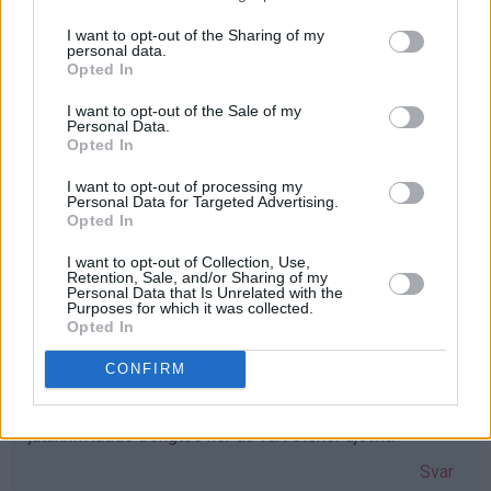
I want to opt-out of the Sharing of my
personal data.
Iselin - 24.03.2015 - 16:19
Opted In
Elsker vafler! greit med et nytt vaffeljern som erstatter
I want to opt-out of the Sale of my
Personal Data.
det gamle ødelagte :D Elsker bloggen!!
Opted In
Svar
I want to opt-out of processing my
Personal Data for Targeted Advertising.
Opted In
Lisa-Marie Bolin - 24.03.2015 - 16:20
I want to opt-out of Collection, Use,
Retention, Sale, and/or Sharing of my
Skulle varit väldigt glad för ett våffeljärn!!
Personal Data that Is Unrelated with the
Purposes for which it was collected.
Svar
Opted In
CONFIRM
Gunn-Mari - 24.03.2015 - 16:23
jatakk!!Hadde trengtes her da vårt steker ujevnt!
Svar