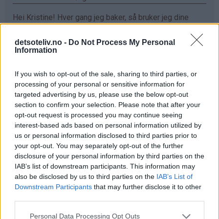
Hei Kristine! Hver gang jeg baker, så bruker jeg dine
oppskrifter. De er så utrolig gode!! Sjokoladefondant
med vaniljeis har allerede blitt min favoritt❤️ Ønsker
detsoteliv.no -
Do Not Process My Personal
Information
meg ett vaffeljern da jeg eeeelsker vaffler :D
Svar
If you wish to opt-out of the sale, sharing to third parties, or
processing of your personal or sensitive information for
targeted advertising by us, please use the below opt-out
Maren - 24.03.2015 - 16:18
section to confirm your selection. Please note that after your
opt-out request is processed you may continue seeing
elsker vafler!!
interest-based ads based on personal information utilized by
us or personal information disclosed to third parties prior to
Svar
your opt-out. You may separately opt-out of the further
disclosure of your personal information by third parties on the
IAB’s list of downstream participants. This information may
Mariann Jørgensen - 24.03.2015 - 16:18
also be disclosed by us to third parties on the
IAB’s List of
Downstream Participants
that may further disclose it to other
Hva er bedre enn en vaffel sammen med rømme og
third parties.
syltetøy hadde jeg vært heldig så hadde det vært gøy
Svar
Personal Data Processing Opt Outs