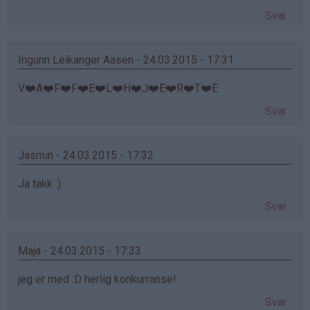
Svar
Ingunn Leikanger Aasen - 24.03.2015 - 17:31
V❤️A❤️F❤️F❤️E❤️L❤️H❤️J❤️E❤️R❤️T❤️E
Svar
Jasmin - 24.03.2015 - 17:32
Ja takk :)
Svar
Maja - 24.03.2015 - 17:33
jeg er med :D herlig konkurranse!
Svar