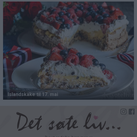
Hopp
til
hovedinnhold