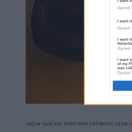
I want t
Opted 
I want t
Opted 
I want 
Advertis
Opted 
I want t
of my P
was col
Opted 
Jeg har også selv testet dette vaffeljernet, og kan 