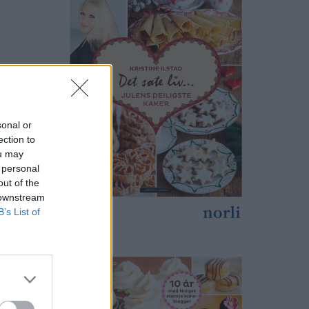
sonal or
ection to
ou may
 personal
out of the
 downstream
B’s List of