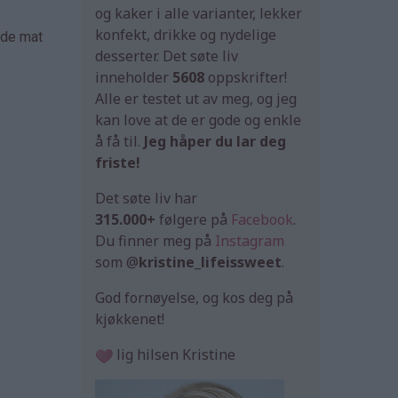
og kaker i alle varianter, lekker
konfekt, drikke og nydelige
åde mat
desserter. Det søte liv
inneholder
5608
oppskrifter!
Alle er testet ut av meg, og jeg
kan love at de er gode og enkle
å få til.
Jeg håper du lar deg
friste!
Det søte liv har
315.000+
følgere på
Facebook
.
Du finner meg på
Instagram
som @
kristine_lifeissweet
.
God fornøyelse, og kos deg på
kjøkkenet!
lig hilsen Kristine