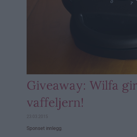
Giveaway: Wilfa gir
vaffeljern!
23.03.2015
Sponset innlegg.