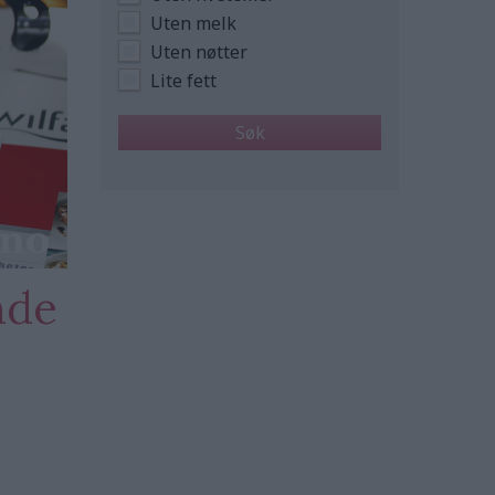
Uten melk
Uten nøtter
Lite fett
nde