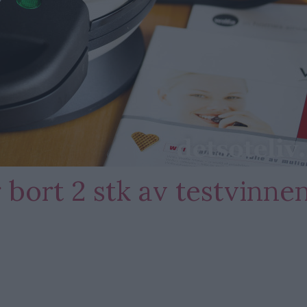
 bort 2 stk av testvinne