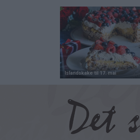
Hopp
til
hovedinnhold