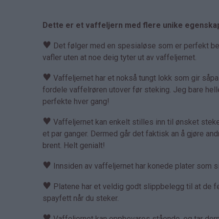
Dette er et vaffeljern med flere unike egenska
♥
Det følger med en spesialøse som er perfekt bereg
vafler uten at noe deig tyter ut av vaffeljernet.
♥
Vaffeljernet har et nokså tungt lokk som gir såp
fordele vaffelrøren utover før steking. Jeg bare hell
perfekte hver gang!
♥
Vaffeljernet kan enkelt stilles inn til ønsket steket
et par ganger. Dermed går det faktisk an å gjøre an
brent. Helt genialt!
♥
Innsiden av vaffeljernet har konede plater som sik
♥
Platene har et veldig godt slippbelegg til at de fe
spayfett når du steker.
♥
Vaffeljernet kan oppbevares stående, og tar derme