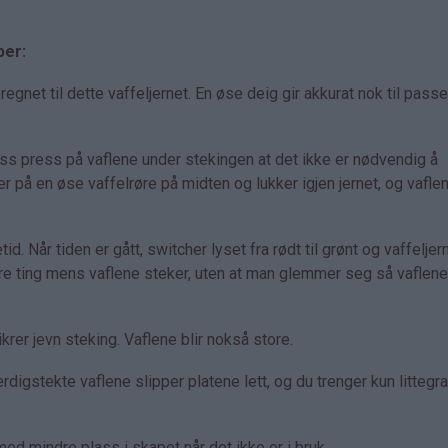
per:
net til dette vaffeljernet. En øse deig gir akkurat nok til pass
ass press på vaflene under stekingen at det ikke er nødvendig å
er på en øse vaffelrøre på midten og lukker igjen jernet, og vaflen
id. Når tiden er gått, switcher lyset fra rødt til grønt og vaffeljer
dre ting mens vaflene steker, uten at man glemmer seg så vaflene 
rer jevn steking. Vaflene blir nokså store.
rdigstekte vaflene slipper platene lett, og du trenger kun littegr
d mindre plass i skapet når det ikke er i bruk.