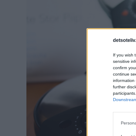
detsoteliv
If you wish 
sensitive in
confirm you
continue se
information 
further disc
participants
Downstream 
Persona