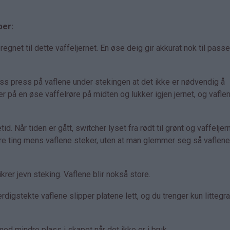
per:
net til dette vaffeljernet. En øse deig gir akkurat nok til pass
ass press på vaflene under stekingen at det ikke er nødvendig å
er på en øse vaffelrøre på midten og lukker igjen jernet, og vaflen
id. Når tiden er gått, switcher lyset fra rødt til grønt og vaffeljer
dre ting mens vaflene steker, uten at man glemmer seg så vaflene 
rer jevn steking. Vaflene blir nokså store.
rdigstekte vaflene slipper platene lett, og du trenger kun littegr
d mindre plass i skapet når det ikke er i bruk.