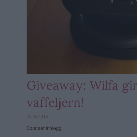
Giveaway: Wilfa gir
vaffeljern!
23.03.2015
Sponset innlegg.