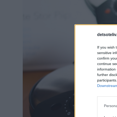
detsoteliv
If you wish 
sensitive in
confirm you
continue se
information 
further disc
participants
Downstream 
Persona