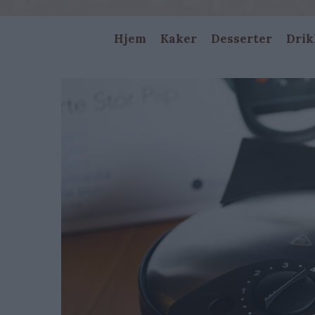
Main
Hjem
Kaker
Desserter
Drik
navigation