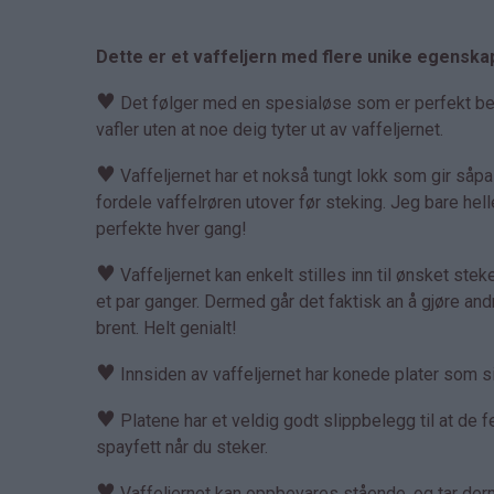
Dette er et vaffeljern med flere unike egenska
♥
Det følger med en spesialøse som er perfekt bereg
vafler uten at noe deig tyter ut av vaffeljernet.
♥
Vaffeljernet har et nokså tungt lokk som gir såp
fordele vaffelrøren utover før steking. Jeg bare hell
perfekte hver gang!
♥
Vaffeljernet kan enkelt stilles inn til ønsket steket
et par ganger. Dermed går det faktisk an å gjøre an
brent. Helt genialt!
♥
Innsiden av vaffeljernet har konede plater som sik
♥
Platene har et veldig godt slippbelegg til at de fe
spayfett når du steker.
♥
Vaffeljernet kan oppbevares stående, og tar derme