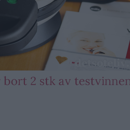
 bort 2 stk av testvinne