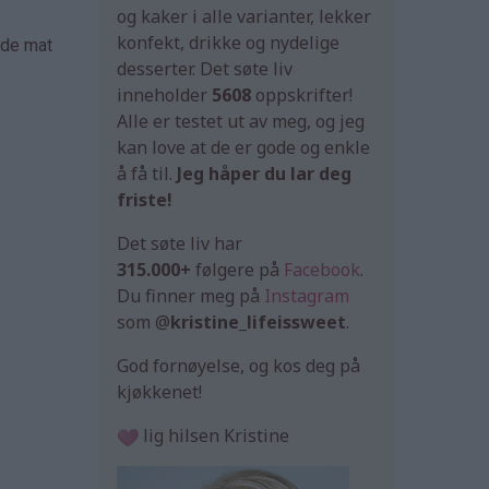
og kaker i alle varianter, lekker
konfekt, drikke og nydelige
åde mat
desserter. Det søte liv
inneholder
5608
oppskrifter!
Alle er testet ut av meg, og jeg
kan love at de er gode og enkle
å få til.
Jeg håper du lar deg
friste!
Det søte liv har
315.000+
følgere på
Facebook
.
Du finner meg på
Instagram
som @
kristine_lifeissweet
.
God fornøyelse, og kos deg på
kjøkkenet!
lig hilsen Kristine