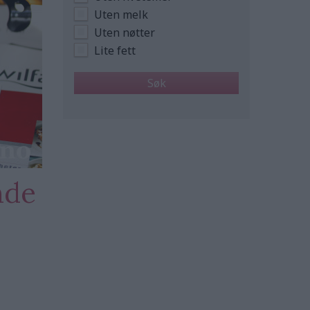
Uten melk
Uten nøtter
Lite fett
nde