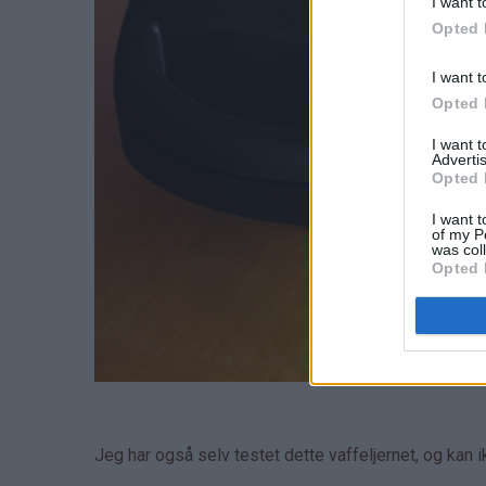
I want t
Opted 
I want t
Opted 
I want 
Advertis
Opted 
I want t
of my P
was col
Opted 
Jeg har også selv testet dette vaffeljernet, og kan 