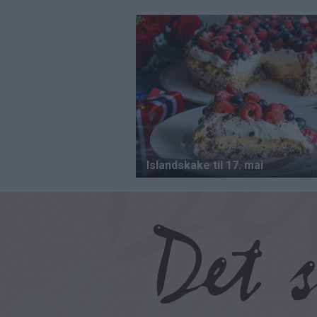
Hopp
til
hovedinnhold