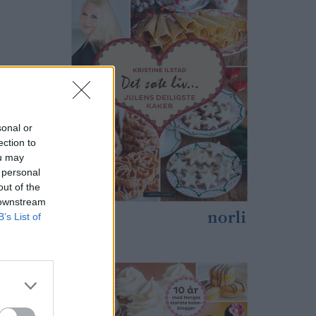
sonal or
ection to
ou may
 personal
out of the
 downstream
B’s List of