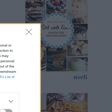
sonal or
ection to
ou may
 personal
out of the
 downstream
B’s List of