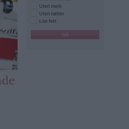
Uten melk
Uten nøtter
Lite fett
nde