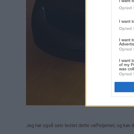
I want t
Opted 
I want t
Opted 
I want 
Advertis
Opted 
I want t
of my P
was col
Opted 
Jeg har også selv testet dette vaffeljernet, og kan 