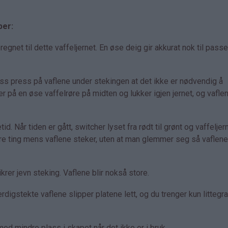
per:
net til dette vaffeljernet. En øse deig gir akkurat nok til pass
ass press på vaflene under stekingen at det ikke er nødvendig å
er på en øse vaffelrøre på midten og lukker igjen jernet, og vaflen
id. Når tiden er gått, switcher lyset fra rødt til grønt og vaffeljer
dre ting mens vaflene steker, uten at man glemmer seg så vaflene 
rer jevn steking. Vaflene blir nokså store.
rdigstekte vaflene slipper platene lett, og du trenger kun littegr
d mindre plass i skapet når det ikke er i bruk.