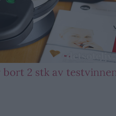
 bort 2 stk av testvinne