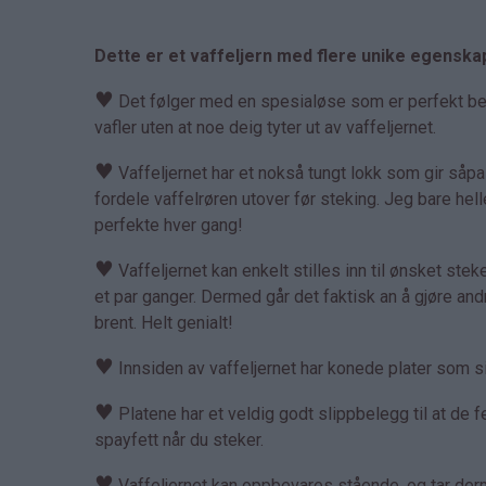
Dette er et vaffeljern med flere unike egenska
♥
Det følger med en spesialøse som er perfekt bereg
vafler uten at noe deig tyter ut av vaffeljernet.
♥
Vaffeljernet har et nokså tungt lokk som gir såp
fordele vaffelrøren utover før steking. Jeg bare hell
perfekte hver gang!
♥
Vaffeljernet kan enkelt stilles inn til ønsket steket
et par ganger. Dermed går det faktisk an å gjøre an
brent. Helt genialt!
♥
Innsiden av vaffeljernet har konede plater som sik
♥
Platene har et veldig godt slippbelegg til at de fe
spayfett når du steker.
♥
Vaffeljernet kan oppbevares stående, og tar derme