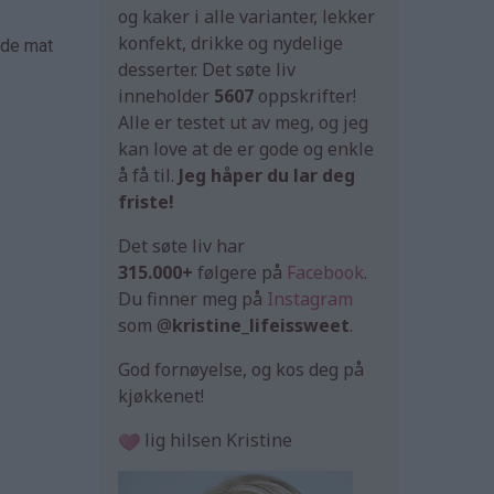
og kaker i alle varianter, lekker
konfekt, drikke og nydelige
åde mat
desserter. Det søte liv
inneholder
5607
oppskrifter!
Alle er testet ut av meg, og jeg
kan love at de er gode og enkle
å få til.
Jeg håper du lar deg
friste!
Det søte liv har
315.000+
følgere på
Facebook
.
Du finner meg på
Instagram
som @
kristine_lifeissweet
.
God fornøyelse, og kos deg på
kjøkkenet!
lig hilsen Kristine