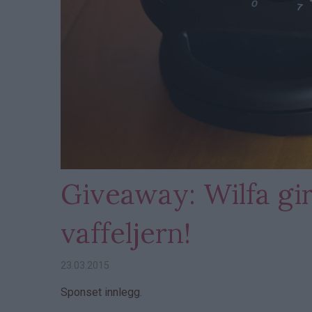
Giveaway: Wilfa gir
vaffeljern!
23.03.2015
Sponset innlegg.