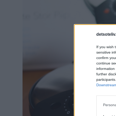
detsoteliv
If you wish 
sensitive in
confirm you
continue se
information 
further disc
participants
Downstream 
Persona