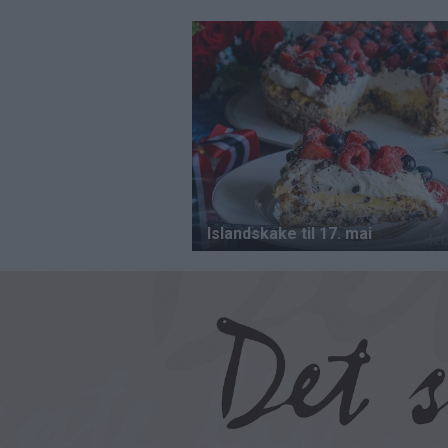
Hopp
til
hovedinnhold