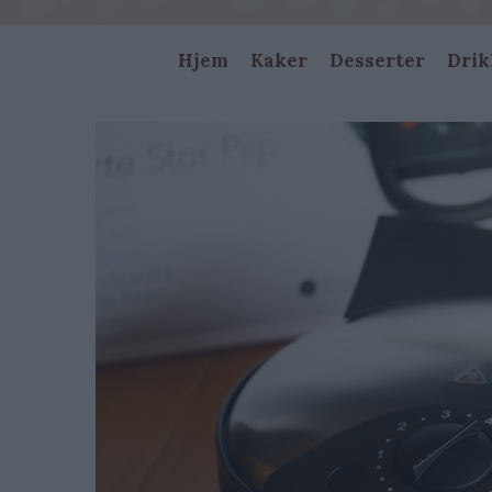
Main
Hjem
Kaker
Desserter
Drik
navigation