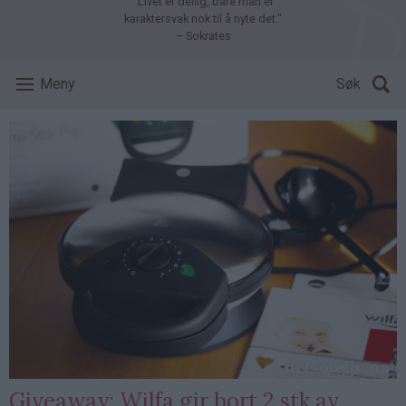
"Livet er deilig, bare man er
karaktersvak nok til å nyte det."
– Sokrates
Meny
Søk
Giveaway: Wilfa gir bort 2 stk av