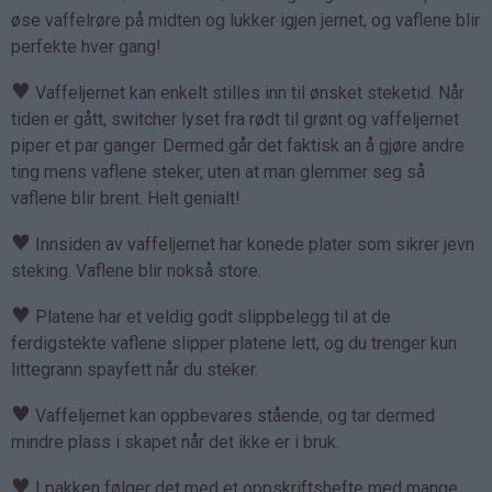
øse vaffelrøre på midten og lukker igjen jernet, og vaflene blir
perfekte hver gang!
♥
Vaffeljernet kan enkelt stilles inn til ønsket steketid. Når
tiden er gått, switcher lyset fra rødt til grønt og vaffeljernet
piper et par ganger. Dermed går det faktisk an å gjøre andre
ting mens vaflene steker, uten at man glemmer seg så
vaflene blir brent. Helt genialt!
♥
Innsiden av vaffeljernet har konede plater som sikrer jevn
steking. Vaflene blir nokså store.
♥
Platene har et veldig godt slippbelegg til at de
ferdigstekte vaflene slipper platene lett, og du trenger kun
littegrann spayfett når du steker.
♥
Vaffeljernet kan oppbevares stående, og tar dermed
mindre plass i skapet når det ikke er i bruk.
♥
I pakken følger det med et oppskriftshefte med mange