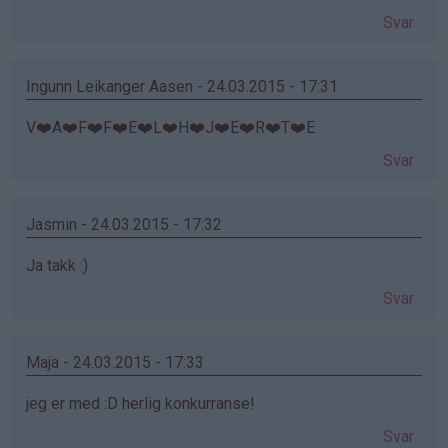
Svar
Ingunn Leikanger Aasen - 24.03.2015 - 17:31
V❤️A❤️F❤️F❤️E❤️L❤️H❤️J❤️E❤️R❤️T❤️E
Svar
Jasmin - 24.03.2015 - 17:32
Ja takk :)
Svar
Maja - 24.03.2015 - 17:33
jeg er med :D herlig konkurranse!
Svar