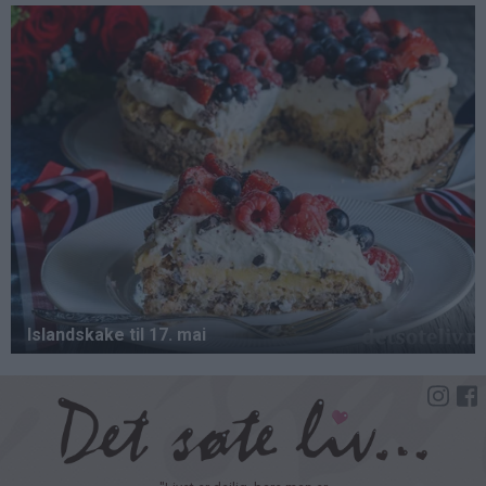
Hopp
til
hovedinnhold