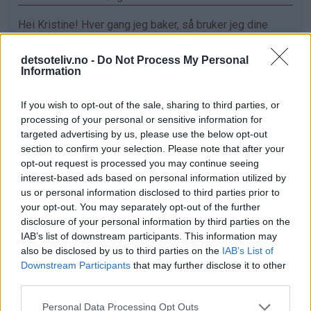
Hei Kristine! Hver gang jeg baker, så bruker jeg dine
oppskrifter. De er så utrolig gode!! Sjokoladefondant
med vaniljeis har allerede blitt min favoritt❤️ Ønsker
detsoteliv.no -
Do Not Process My Personal
Information
meg ett vaffeljern da jeg eeeelsker vaffler :D
Svar
If you wish to opt-out of the sale, sharing to third parties, or
processing of your personal or sensitive information for
targeted advertising by us, please use the below opt-out
Maren - 24.03.2015 - 16:18
section to confirm your selection. Please note that after your
opt-out request is processed you may continue seeing
elsker vafler!!
interest-based ads based on personal information utilized by
us or personal information disclosed to third parties prior to
Svar
your opt-out. You may separately opt-out of the further
disclosure of your personal information by third parties on the
IAB’s list of downstream participants. This information may
Mariann Jørgensen - 24.03.2015 - 16:18
also be disclosed by us to third parties on the
IAB’s List of
Downstream Participants
that may further disclose it to other
Hva er bedre enn en vaffel sammen med rømme og
third parties.
syltetøy hadde jeg vært heldig så hadde det vært gøy
Svar
Personal Data Processing Opt Outs