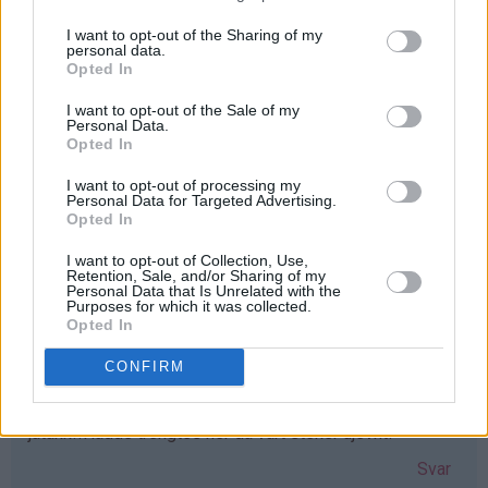
I want to opt-out of the Sharing of my
personal data.
Iselin - 24.03.2015 - 16:19
Opted In
Elsker vafler! greit med et nytt vaffeljern som erstatter
I want to opt-out of the Sale of my
Personal Data.
det gamle ødelagte :D Elsker bloggen!!
Opted In
Svar
I want to opt-out of processing my
Personal Data for Targeted Advertising.
Opted In
Lisa-Marie Bolin - 24.03.2015 - 16:20
I want to opt-out of Collection, Use,
Retention, Sale, and/or Sharing of my
Skulle varit väldigt glad för ett våffeljärn!!
Personal Data that Is Unrelated with the
Purposes for which it was collected.
Svar
Opted In
CONFIRM
Gunn-Mari - 24.03.2015 - 16:23
jatakk!!Hadde trengtes her da vårt steker ujevnt!
Svar