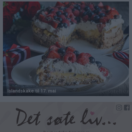
Hopp
til
hovedinnhold