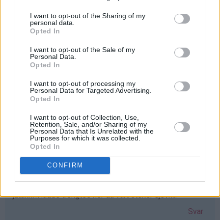
I want to opt-out of the Sharing of my
personal data.
Iselin - 24.03.2015 - 16:19
Opted In
Elsker vafler! greit med et nytt vaffeljern som erstatter
I want to opt-out of the Sale of my
Personal Data.
det gamle ødelagte :D Elsker bloggen!!
Opted In
Svar
I want to opt-out of processing my
Personal Data for Targeted Advertising.
Opted In
Lisa-Marie Bolin - 24.03.2015 - 16:20
I want to opt-out of Collection, Use,
Retention, Sale, and/or Sharing of my
Skulle varit väldigt glad för ett våffeljärn!!
Personal Data that Is Unrelated with the
Purposes for which it was collected.
Svar
Opted In
CONFIRM
Gunn-Mari - 24.03.2015 - 16:23
jatakk!!Hadde trengtes her da vårt steker ujevnt!
Svar