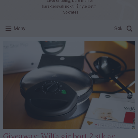
"Livet er deilig, bare man er
karaktersvak nok til å nyte det."
– Sokrates
Meny
Søk
Giveaway: Wilfa gir bort 2 stk av