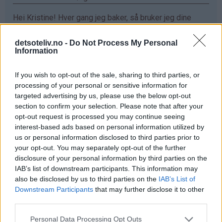
Hei Kristine! Hver gang jeg baker, så bruker jeg dine
oppskrifter. De er så utrolig gode!! Sjokoladefondant
med vaniljeis har allerede blitt min favoritt❤️ Ønsker
detsoteliv.no -
Do Not Process My Personal
Information
meg ett vaffeljern da jeg eeeelsker vaffler :D
Svar
If you wish to opt-out of the sale, sharing to third parties, or
processing of your personal or sensitive information for
targeted advertising by us, please use the below opt-out
Maren - 24.03.2015 - 16:18
section to confirm your selection. Please note that after your
opt-out request is processed you may continue seeing
elsker vafler!!
interest-based ads based on personal information utilized by
us or personal information disclosed to third parties prior to
Svar
your opt-out. You may separately opt-out of the further
disclosure of your personal information by third parties on the
IAB’s list of downstream participants. This information may
Mariann Jørgensen - 24.03.2015 - 16:18
also be disclosed by us to third parties on the
IAB’s List of
Downstream Participants
that may further disclose it to other
Hva er bedre enn en vaffel sammen med rømme og
third parties.
syltetøy hadde jeg vært heldig så hadde det vært gøy
Svar
Personal Data Processing Opt Outs