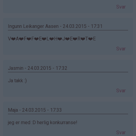
Svar
Ingunn Leikanger Aasen - 24.03.2015 - 17:31
V❤️A❤️F❤️F❤️E❤️L❤️H❤️J❤️E❤️R❤️T❤️E
Svar
Jasmin - 24.03.2015 - 17:32
Ja takk :)
Svar
Maja - 24.03.2015 - 17:33
jeg er med :D herlig konkurranse!
Svar