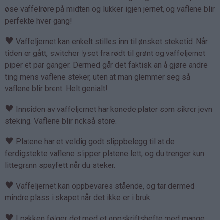
øse vaffelrøre på midten og lukker igjen jernet, og vaflene blir
perfekte hver gang!
♥
Vaffeljernet kan enkelt stilles inn til ønsket steketid. Når
tiden er gått, switcher lyset fra rødt til grønt og vaffeljernet
piper et par ganger. Dermed går det faktisk an å gjøre andre
ting mens vaflene steker, uten at man glemmer seg så
vaflene blir brent. Helt genialt!
♥
Innsiden av vaffeljernet har konede plater som sikrer jevn
steking. Vaflene blir nokså store.
♥
Platene har et veldig godt slippbelegg til at de
ferdigstekte vaflene slipper platene lett, og du trenger kun
littegrann spayfett når du steker.
♥
Vaffeljernet kan oppbevares stående, og tar dermed
mindre plass i skapet når det ikke er i bruk.
♥
I pakken følger det med et oppskriftshefte med mange