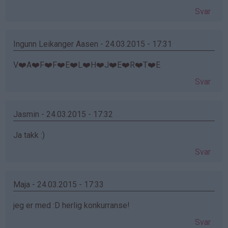
Svar
Ingunn Leikanger Aasen - 24.03.2015 - 17:31
V❤️A❤️F❤️F❤️E❤️L❤️H❤️J❤️E❤️R❤️T❤️E
Svar
Jasmin - 24.03.2015 - 17:32
Ja takk :)
Svar
Maja - 24.03.2015 - 17:33
jeg er med :D herlig konkurranse!
Svar