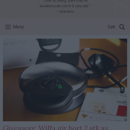
"Livet er deilig, bare man er
karaktersvak nok til å nyte det."
– Sokrates
Meny
Søk
Giveaway: Wilfa gir bort 2 stk av