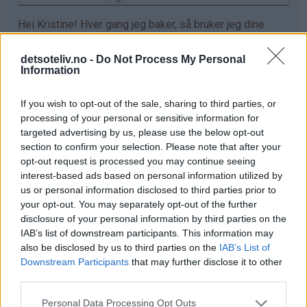
Hei Kristine! Hver gang jeg baker, så bruker jeg dine
oppskrifter. De er så utrolig gode!! Sjokoladefondant
med vaniljeis har allerede blitt min favoritt❤️ Ønsker
detsoteliv.no -
Do Not Process My Personal
Information
meg ett vaffeljern da jeg eeeelsker vaffler :D
Svar
If you wish to opt-out of the sale, sharing to third parties, or
processing of your personal or sensitive information for
targeted advertising by us, please use the below opt-out
Maren - 24.03.2015 - 16:18
section to confirm your selection. Please note that after your
opt-out request is processed you may continue seeing
elsker vafler!!
interest-based ads based on personal information utilized by
us or personal information disclosed to third parties prior to
Svar
your opt-out. You may separately opt-out of the further
disclosure of your personal information by third parties on the
IAB’s list of downstream participants. This information may
Mariann Jørgensen - 24.03.2015 - 16:18
also be disclosed by us to third parties on the
IAB’s List of
Downstream Participants
that may further disclose it to other
Hva er bedre enn en vaffel sammen med rømme og
third parties.
syltetøy hadde jeg vært heldig så hadde det vært gøy
Svar
Personal Data Processing Opt Outs