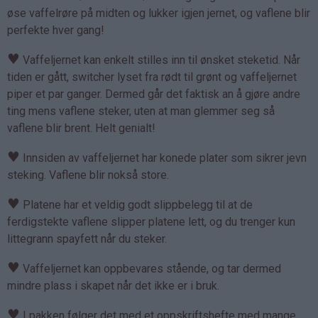
øse vaffelrøre på midten og lukker igjen jernet, og vaflene blir
perfekte hver gang!
♥
Vaffeljernet kan enkelt stilles inn til ønsket steketid. Når
tiden er gått, switcher lyset fra rødt til grønt og vaffeljernet
piper et par ganger. Dermed går det faktisk an å gjøre andre
ting mens vaflene steker, uten at man glemmer seg så
vaflene blir brent. Helt genialt!
♥
Innsiden av vaffeljernet har konede plater som sikrer jevn
steking. Vaflene blir nokså store.
♥
Platene har et veldig godt slippbelegg til at de
ferdigstekte vaflene slipper platene lett, og du trenger kun
littegrann spayfett når du steker.
♥
Vaffeljernet kan oppbevares stående, og tar dermed
mindre plass i skapet når det ikke er i bruk.
♥
I pakken følger det med et oppskriftshefte med mange