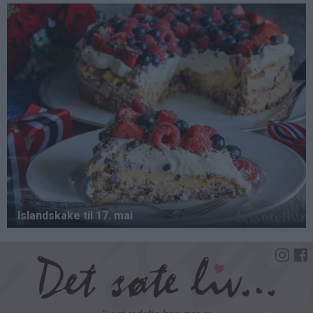
Hopp
til
hovedinnhold