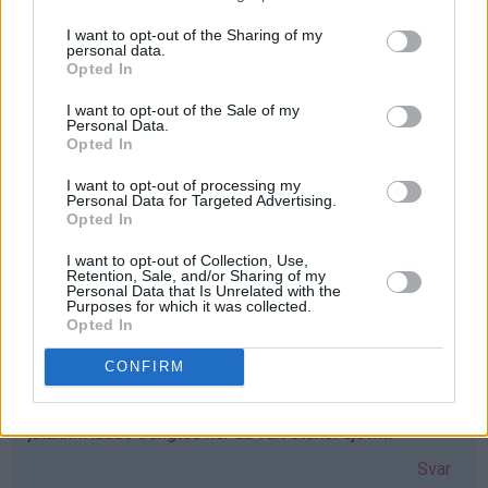
I want to opt-out of the Sharing of my
personal data.
Iselin - 24.03.2015 - 16:19
Opted In
Elsker vafler! greit med et nytt vaffeljern som erstatter
I want to opt-out of the Sale of my
Personal Data.
det gamle ødelagte :D Elsker bloggen!!
Opted In
Svar
I want to opt-out of processing my
Personal Data for Targeted Advertising.
Opted In
Lisa-Marie Bolin - 24.03.2015 - 16:20
I want to opt-out of Collection, Use,
Retention, Sale, and/or Sharing of my
Skulle varit väldigt glad för ett våffeljärn!!
Personal Data that Is Unrelated with the
Purposes for which it was collected.
Svar
Opted In
CONFIRM
Gunn-Mari - 24.03.2015 - 16:23
jatakk!!Hadde trengtes her da vårt steker ujevnt!
Svar