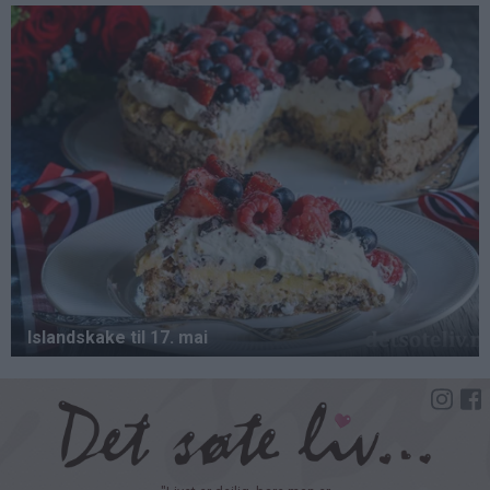
Hopp
til
hovedinnhold