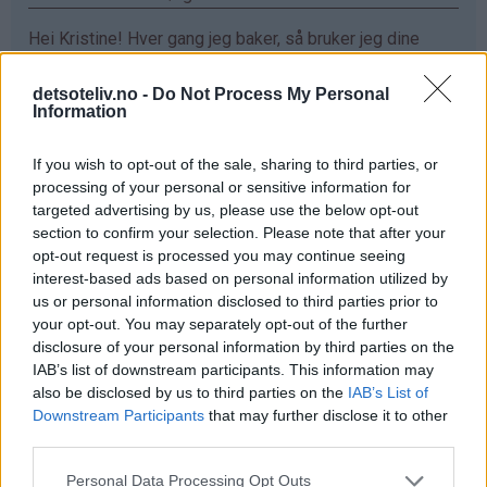
Hei Kristine! Hver gang jeg baker, så bruker jeg dine
oppskrifter. De er så utrolig gode!! Sjokoladefondant
med vaniljeis har allerede blitt min favoritt❤️ Ønsker
detsoteliv.no -
Do Not Process My Personal
Information
meg ett vaffeljern da jeg eeeelsker vaffler :D
Svar
If you wish to opt-out of the sale, sharing to third parties, or
processing of your personal or sensitive information for
targeted advertising by us, please use the below opt-out
Maren - 24.03.2015 - 16:18
section to confirm your selection. Please note that after your
opt-out request is processed you may continue seeing
elsker vafler!!
interest-based ads based on personal information utilized by
us or personal information disclosed to third parties prior to
Svar
your opt-out. You may separately opt-out of the further
disclosure of your personal information by third parties on the
IAB’s list of downstream participants. This information may
Mariann Jørgensen - 24.03.2015 - 16:18
also be disclosed by us to third parties on the
IAB’s List of
Downstream Participants
that may further disclose it to other
Hva er bedre enn en vaffel sammen med rømme og
third parties.
syltetøy hadde jeg vært heldig så hadde det vært gøy
Svar
Personal Data Processing Opt Outs