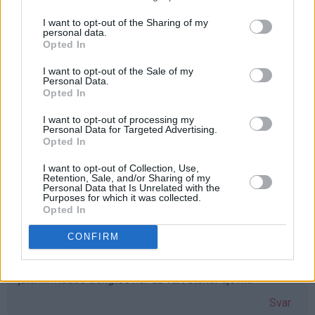
I want to opt-out of the Sharing of my
personal data.
Iselin - 24.03.2015 - 16:19
Opted In
Elsker vafler! greit med et nytt vaffeljern som erstatter
I want to opt-out of the Sale of my
Personal Data.
det gamle ødelagte :D Elsker bloggen!!
Opted In
Svar
I want to opt-out of processing my
Personal Data for Targeted Advertising.
Opted In
Lisa-Marie Bolin - 24.03.2015 - 16:20
I want to opt-out of Collection, Use,
Retention, Sale, and/or Sharing of my
Skulle varit väldigt glad för ett våffeljärn!!
Personal Data that Is Unrelated with the
Purposes for which it was collected.
Svar
Opted In
CONFIRM
Gunn-Mari - 24.03.2015 - 16:23
jatakk!!Hadde trengtes her da vårt steker ujevnt!
Svar