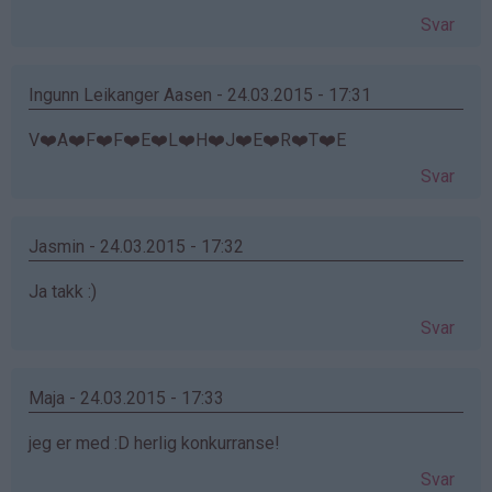
Svar
Ingunn Leikanger Aasen - 24.03.2015 - 17:31
V❤️A❤️F❤️F❤️E❤️L❤️H❤️J❤️E❤️R❤️T❤️E
Svar
Jasmin - 24.03.2015 - 17:32
Ja takk :)
Svar
Maja - 24.03.2015 - 17:33
jeg er med :D herlig konkurranse!
Svar