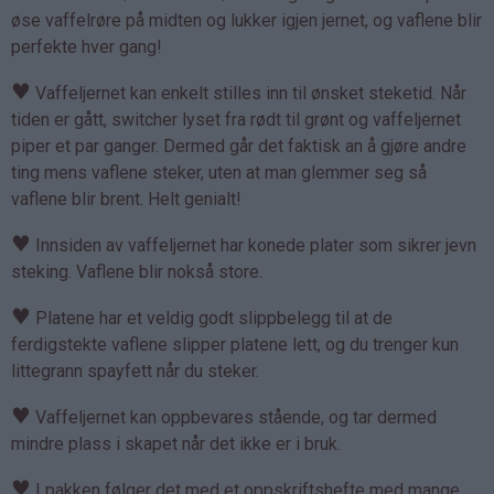
øse vaffelrøre på midten og lukker igjen jernet, og vaflene blir
perfekte hver gang!
♥
Vaffeljernet kan enkelt stilles inn til ønsket steketid. Når
tiden er gått, switcher lyset fra rødt til grønt og vaffeljernet
piper et par ganger. Dermed går det faktisk an å gjøre andre
ting mens vaflene steker, uten at man glemmer seg så
vaflene blir brent. Helt genialt!
♥
Innsiden av vaffeljernet har konede plater som sikrer jevn
steking. Vaflene blir nokså store.
♥
Platene har et veldig godt slippbelegg til at de
ferdigstekte vaflene slipper platene lett, og du trenger kun
littegrann spayfett når du steker.
♥
Vaffeljernet kan oppbevares stående, og tar dermed
mindre plass i skapet når det ikke er i bruk.
♥
I pakken følger det med et oppskriftshefte med mange