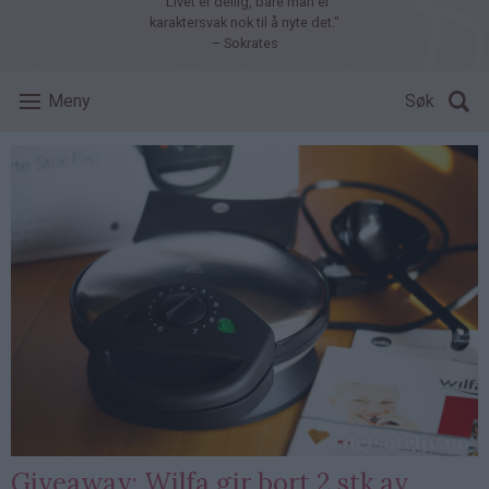
"Livet er deilig, bare man er
karaktersvak nok til å nyte det."
– Sokrates
Meny
Søk
Giveaway: Wilfa gir bort 2 stk av