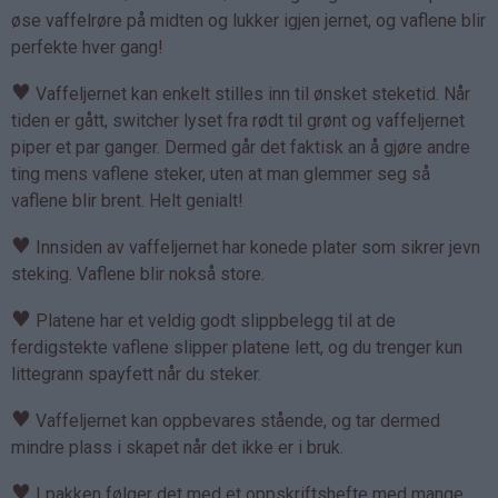
øse vaffelrøre på midten og lukker igjen jernet, og vaflene blir
perfekte hver gang!
♥
Vaffeljernet kan enkelt stilles inn til ønsket steketid. Når
tiden er gått, switcher lyset fra rødt til grønt og vaffeljernet
piper et par ganger. Dermed går det faktisk an å gjøre andre
ting mens vaflene steker, uten at man glemmer seg så
vaflene blir brent. Helt genialt!
♥
Innsiden av vaffeljernet har konede plater som sikrer jevn
steking. Vaflene blir nokså store.
♥
Platene har et veldig godt slippbelegg til at de
ferdigstekte vaflene slipper platene lett, og du trenger kun
littegrann spayfett når du steker.
♥
Vaffeljernet kan oppbevares stående, og tar dermed
mindre plass i skapet når det ikke er i bruk.
♥
I pakken følger det med et oppskriftshefte med mange