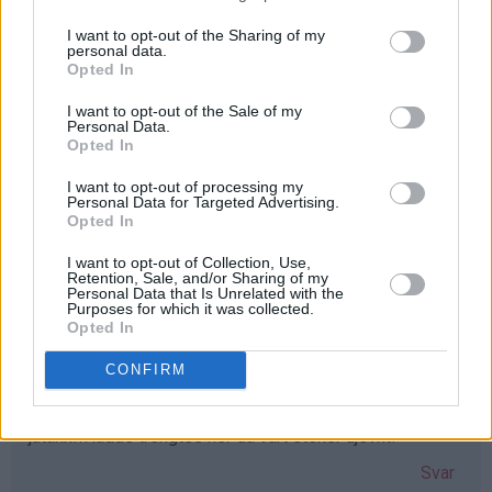
I want to opt-out of the Sharing of my
personal data.
Iselin - 24.03.2015 - 16:19
Opted In
Elsker vafler! greit med et nytt vaffeljern som erstatter
I want to opt-out of the Sale of my
Personal Data.
det gamle ødelagte :D Elsker bloggen!!
Opted In
Svar
I want to opt-out of processing my
Personal Data for Targeted Advertising.
Opted In
Lisa-Marie Bolin - 24.03.2015 - 16:20
I want to opt-out of Collection, Use,
Retention, Sale, and/or Sharing of my
Skulle varit väldigt glad för ett våffeljärn!!
Personal Data that Is Unrelated with the
Purposes for which it was collected.
Svar
Opted In
CONFIRM
Gunn-Mari - 24.03.2015 - 16:23
jatakk!!Hadde trengtes her da vårt steker ujevnt!
Svar