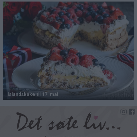
Hopp
til
hovedinnhold