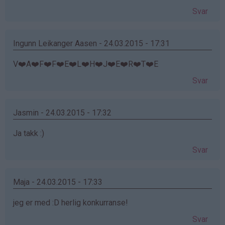
Svar
Ingunn Leikanger Aasen - 24.03.2015 - 17:31
V❤️A❤️F❤️F❤️E❤️L❤️H❤️J❤️E❤️R❤️T❤️E
Svar
Jasmin - 24.03.2015 - 17:32
Ja takk :)
Svar
Maja - 24.03.2015 - 17:33
jeg er med :D herlig konkurranse!
Svar