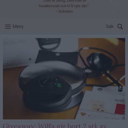
"Livet er deilig, bare man er
karaktersvak nok til å nyte det."
– Sokrates
Meny
Søk
Giveaway: Wilfa gir bort 2 stk av