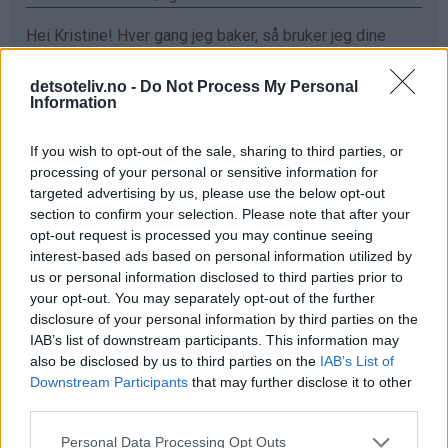
Hei Kristine! Hver gang jeg baker, så bruker jeg dine
oppskrifter. De er så utrolig gode!! Sjokoladefondant
med vaniljeis har allerede blitt min favoritt❤️ Ønsker
detsoteliv.no -
Do Not Process My Personal
Information
meg ett vaffeljern da jeg eeeelsker vaffler :D
Svar
If you wish to opt-out of the sale, sharing to third parties, or
processing of your personal or sensitive information for
targeted advertising by us, please use the below opt-out
Maren - 24.03.2015 - 16:18
section to confirm your selection. Please note that after your
opt-out request is processed you may continue seeing
elsker vafler!!
interest-based ads based on personal information utilized by
us or personal information disclosed to third parties prior to
Svar
your opt-out. You may separately opt-out of the further
disclosure of your personal information by third parties on the
IAB’s list of downstream participants. This information may
Mariann Jørgensen - 24.03.2015 - 16:18
also be disclosed by us to third parties on the
IAB’s List of
Downstream Participants
that may further disclose it to other
Hva er bedre enn en vaffel sammen med rømme og
third parties.
syltetøy hadde jeg vært heldig så hadde det vært gøy
Svar
Personal Data Processing Opt Outs