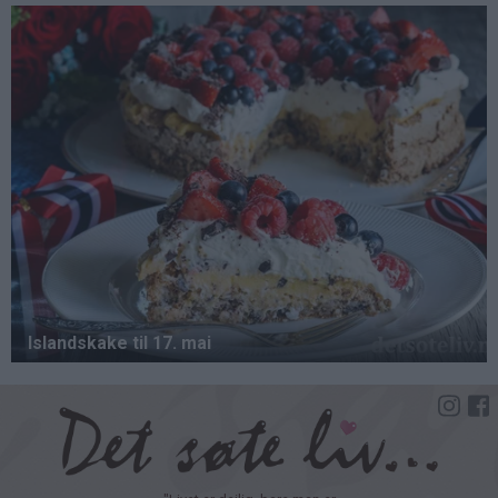
Hopp
til
hovedinnhold