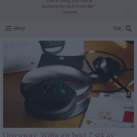
"Livet er deilig, bare man er
karaktersvak nok til å nyte det."
– Sokrates
Meny
Søk
Giveaway: Wilfa gir bort 2 stk av