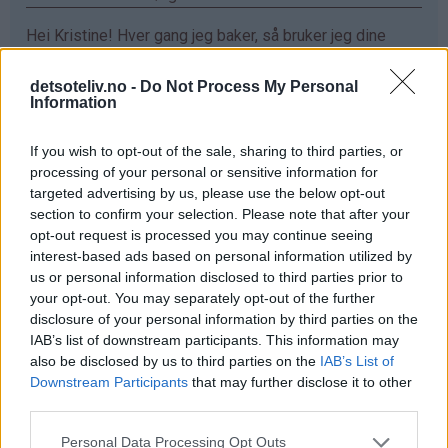
Hei Kristine! Hver gang jeg baker, så bruker jeg dine
oppskrifter. De er så utrolig gode!! Sjokoladefondant
med vaniljeis har allerede blitt min favoritt❤️ Ønsker
detsoteliv.no -
Do Not Process My Personal
Information
meg ett vaffeljern da jeg eeeelsker vaffler :D
Svar
If you wish to opt-out of the sale, sharing to third parties, or
processing of your personal or sensitive information for
targeted advertising by us, please use the below opt-out
Maren - 24.03.2015 - 16:18
section to confirm your selection. Please note that after your
opt-out request is processed you may continue seeing
elsker vafler!!
interest-based ads based on personal information utilized by
us or personal information disclosed to third parties prior to
Svar
your opt-out. You may separately opt-out of the further
disclosure of your personal information by third parties on the
IAB’s list of downstream participants. This information may
Mariann Jørgensen - 24.03.2015 - 16:18
also be disclosed by us to third parties on the
IAB’s List of
Downstream Participants
that may further disclose it to other
Hva er bedre enn en vaffel sammen med rømme og
third parties.
syltetøy hadde jeg vært heldig så hadde det vært gøy
Svar
Personal Data Processing Opt Outs