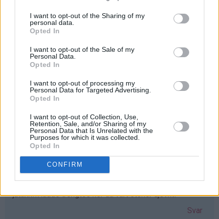
I want to opt-out of the Sharing of my
personal data.
Iselin - 24.03.2015 - 16:19
Opted In
Elsker vafler! greit med et nytt vaffeljern som erstatter
I want to opt-out of the Sale of my
Personal Data.
det gamle ødelagte :D Elsker bloggen!!
Opted In
Svar
I want to opt-out of processing my
Personal Data for Targeted Advertising.
Opted In
Lisa-Marie Bolin - 24.03.2015 - 16:20
I want to opt-out of Collection, Use,
Retention, Sale, and/or Sharing of my
Skulle varit väldigt glad för ett våffeljärn!!
Personal Data that Is Unrelated with the
Purposes for which it was collected.
Svar
Opted In
CONFIRM
Gunn-Mari - 24.03.2015 - 16:23
jatakk!!Hadde trengtes her da vårt steker ujevnt!
Svar