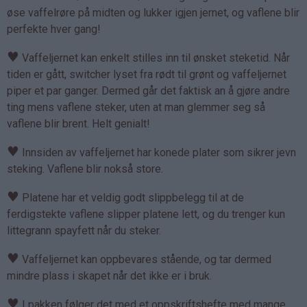
øse vaffelrøre på midten og lukker igjen jernet, og vaflene blir
perfekte hver gang!
♥
Vaffeljernet kan enkelt stilles inn til ønsket steketid. Når
tiden er gått, switcher lyset fra rødt til grønt og vaffeljernet
piper et par ganger. Dermed går det faktisk an å gjøre andre
ting mens vaflene steker, uten at man glemmer seg så
vaflene blir brent. Helt genialt!
♥
Innsiden av vaffeljernet har konede plater som sikrer jevn
steking. Vaflene blir nokså store.
♥
Platene har et veldig godt slippbelegg til at de
ferdigstekte vaflene slipper platene lett, og du trenger kun
littegrann spayfett når du steker.
♥
Vaffeljernet kan oppbevares stående, og tar dermed
mindre plass i skapet når det ikke er i bruk.
♥
I pakken følger det med et oppskriftshefte med mange