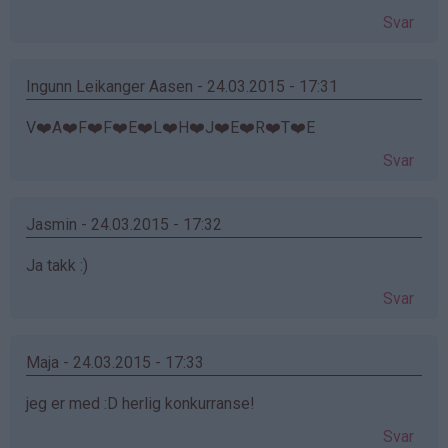
Svar
Ingunn Leikanger Aasen - 24.03.2015 - 17:31
V❤️A❤️F❤️F❤️E❤️L❤️H❤️J❤️E❤️R❤️T❤️E
Svar
Jasmin - 24.03.2015 - 17:32
Ja takk :)
Svar
Maja - 24.03.2015 - 17:33
jeg er med :D herlig konkurranse!
Svar