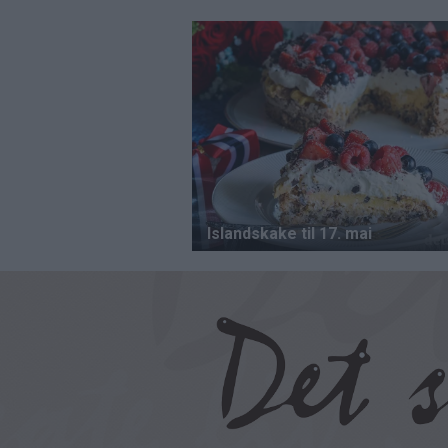
Hopp
til
hovedinnhold