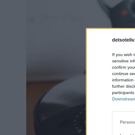
detsoteliv
If you wish 
sensitive in
confirm you
continue se
information 
further disc
participants
Downstream 
Persona