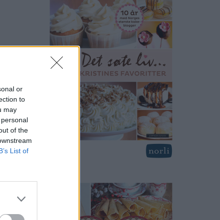
sonal or
ection to
ou may
 personal
out of the
 downstream
B’s List of