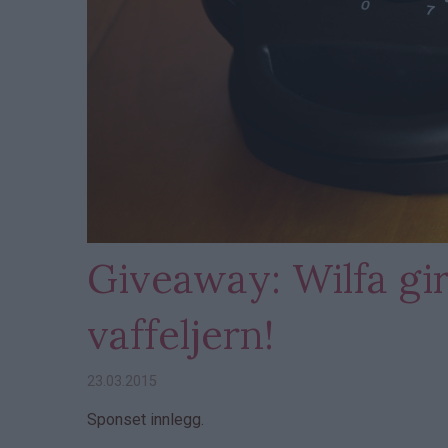
Giveaway: Wilfa gir
vaffeljern!
23.03.2015
Sponset innlegg.