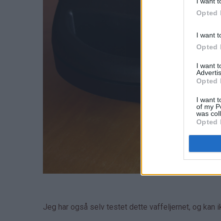
I want t
Opted 
I want t
Opted 
I want 
Advertis
Opted 
I want t
of my P
was col
Opted 
Jeg har også selv testet dette vaffeljernet, og kan 