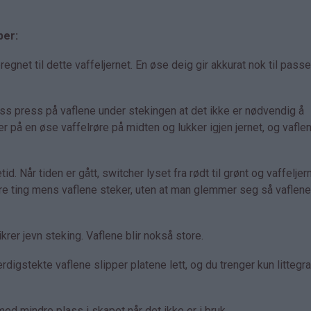
per:
net til dette vaffeljernet. En øse deig gir akkurat nok til pass
ass press på vaflene under stekingen at det ikke er nødvendig å
er på en øse vaffelrøre på midten og lukker igjen jernet, og vaflen
id. Når tiden er gått, switcher lyset fra rødt til grønt og vaffeljer
dre ting mens vaflene steker, uten at man glemmer seg så vaflene 
rer jevn steking. Vaflene blir nokså store.
rdigstekte vaflene slipper platene lett, og du trenger kun littegr
d mindre plass i skapet når det ikke er i bruk.