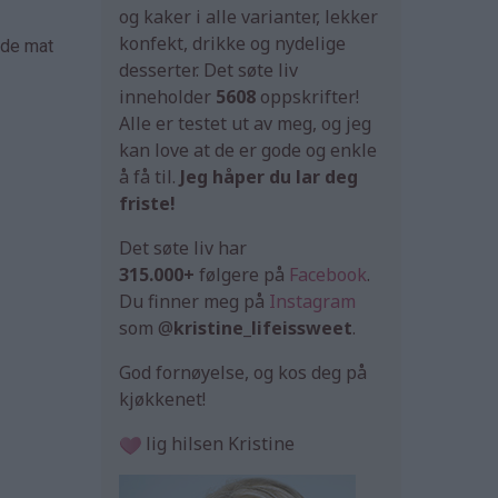
og kaker i alle varianter, lekker
konfekt, drikke og nydelige
åde mat
desserter. Det søte liv
inneholder
5608
oppskrifter!
Alle er testet ut av meg, og jeg
kan love at de er gode og enkle
å få til.
Jeg håper du lar deg
friste!
Det søte liv har
315.000+
følgere på
Facebook
.
Du finner meg på
Instagram
som @
kristine_lifeissweet
.
God fornøyelse, og kos deg på
kjøkkenet!
lig hilsen Kristine