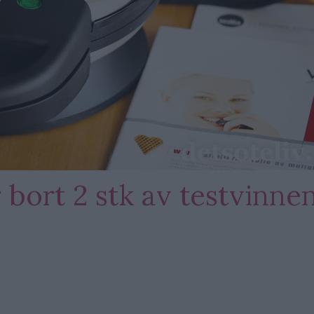
 bort 2 stk av testvinne