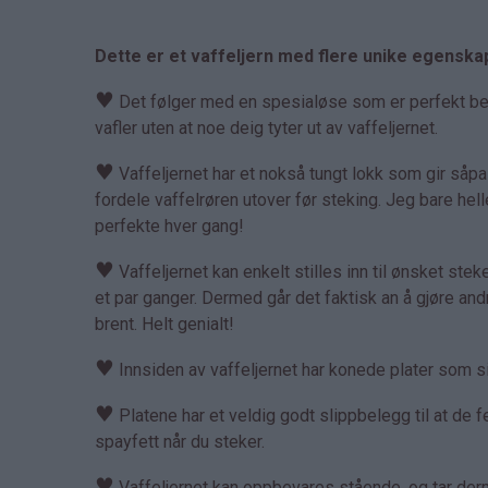
Dette er et vaffeljern med flere unike egenska
♥
Det følger med en spesialøse som er perfekt bereg
vafler uten at noe deig tyter ut av vaffeljernet.
♥
Vaffeljernet har et nokså tungt lokk som gir såp
fordele vaffelrøren utover før steking. Jeg bare hell
perfekte hver gang!
♥
Vaffeljernet kan enkelt stilles inn til ønsket steket
et par ganger. Dermed går det faktisk an å gjøre an
brent. Helt genialt!
♥
Innsiden av vaffeljernet har konede plater som sik
♥
Platene har et veldig godt slippbelegg til at de fe
spayfett når du steker.
♥
Vaffeljernet kan oppbevares stående, og tar derme