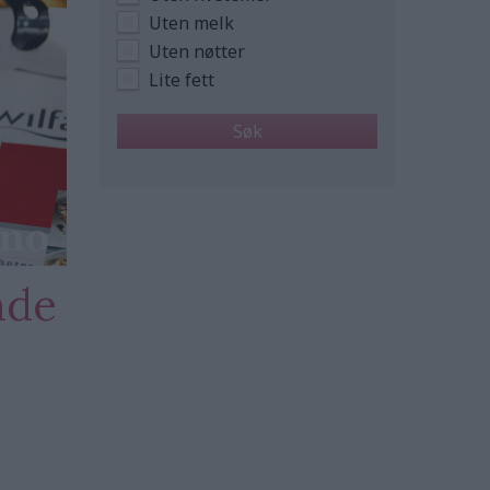
Uten melk
Uten nøtter
Lite fett
nde