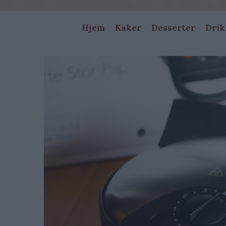
Main
Hjem
Kaker
Desserter
Drik
navigation