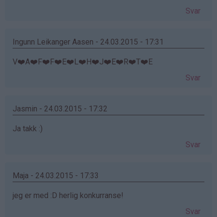
Svar
Ingunn Leikanger Aasen - 24.03.2015 - 17:31
V❤️A❤️F❤️F❤️E❤️L❤️H❤️J❤️E❤️R❤️T❤️E
Svar
Jasmin - 24.03.2015 - 17:32
Ja takk :)
Svar
Maja - 24.03.2015 - 17:33
jeg er med :D herlig konkurranse!
Svar