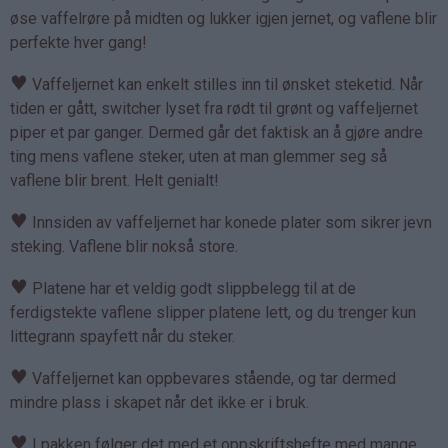
øse vaffelrøre på midten og lukker igjen jernet, og vaflene blir
perfekte hver gang!
♥
Vaffeljernet kan enkelt stilles inn til ønsket steketid. Når
tiden er gått, switcher lyset fra rødt til grønt og vaffeljernet
piper et par ganger. Dermed går det faktisk an å gjøre andre
ting mens vaflene steker, uten at man glemmer seg så
vaflene blir brent. Helt genialt!
♥
Innsiden av vaffeljernet har konede plater som sikrer jevn
steking. Vaflene blir nokså store.
♥
Platene har et veldig godt slippbelegg til at de
ferdigstekte vaflene slipper platene lett, og du trenger kun
littegrann spayfett når du steker.
♥
Vaffeljernet kan oppbevares stående, og tar dermed
mindre plass i skapet når det ikke er i bruk.
♥
I pakken følger det med et oppskriftshefte med mange