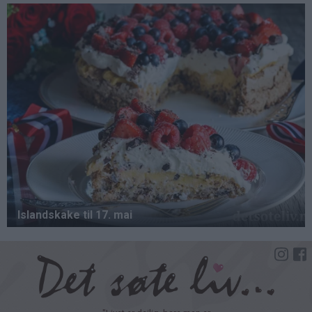
Hopp
til
hovedinnhold