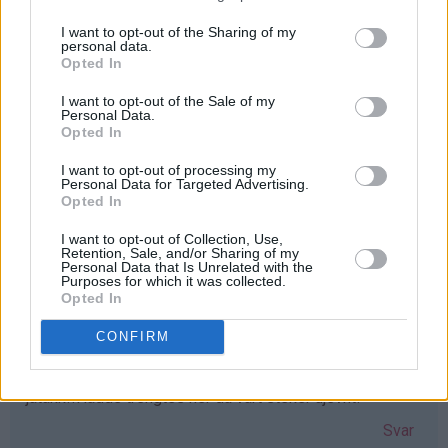
I want to opt-out of the Sharing of my
personal data.
Iselin - 24.03.2015 - 16:19
Opted In
Elsker vafler! greit med et nytt vaffeljern som erstatter
I want to opt-out of the Sale of my
Personal Data.
det gamle ødelagte :D Elsker bloggen!!
Opted In
Svar
I want to opt-out of processing my
Personal Data for Targeted Advertising.
Opted In
Lisa-Marie Bolin - 24.03.2015 - 16:20
I want to opt-out of Collection, Use,
Retention, Sale, and/or Sharing of my
Skulle varit väldigt glad för ett våffeljärn!!
Personal Data that Is Unrelated with the
Purposes for which it was collected.
Svar
Opted In
CONFIRM
Gunn-Mari - 24.03.2015 - 16:23
jatakk!!Hadde trengtes her da vårt steker ujevnt!
Svar