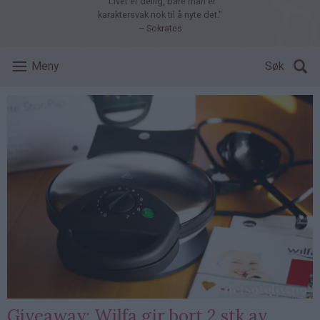
"Livet er deilig, bare man er
karaktersvak nok til å nyte det."
– Sokrates
Meny
Søk
Giveaway: Wilfa gir bort 2 stk av