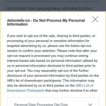
Hei Kristine! Hver gang jeg baker, så bruker jeg dine
oppskrifter. De er så utrolig gode!! Sjokoladefondant
med vaniljeis har allerede blitt min favoritt❤️ Ønsker
detsoteliv.no -
Do Not Process My Personal
Information
meg ett vaffeljern da jeg eeeelsker vaffler :D
Svar
If you wish to opt-out of the sale, sharing to third parties, or
processing of your personal or sensitive information for
targeted advertising by us, please use the below opt-out
Maren - 24.03.2015 - 16:18
section to confirm your selection. Please note that after your
opt-out request is processed you may continue seeing
elsker vafler!!
interest-based ads based on personal information utilized by
us or personal information disclosed to third parties prior to
Svar
your opt-out. You may separately opt-out of the further
disclosure of your personal information by third parties on the
IAB’s list of downstream participants. This information may
Mariann Jørgensen - 24.03.2015 - 16:18
also be disclosed by us to third parties on the
IAB’s List of
Downstream Participants
that may further disclose it to other
Hva er bedre enn en vaffel sammen med rømme og
third parties.
syltetøy hadde jeg vært heldig så hadde det vært gøy
Svar
Personal Data Processing Opt Outs