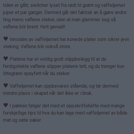
tiden er gått, switcher lyset fra rødt til grønt og vaffeljernet
piper et par ganger. Dermed går det faktisk an å gjøre andre
ting mens vaflene steker, uten at man glemmer seg så
vaflene blir brent. Helt genialt!
♥
Innsiden av vaffeljernet har konede plater som sikrer jevn
steking. Vaflene blir nokså store.
♥
Platene har et veldig godt slippbelegg til at de
ferdigstekte vaflene slipper platene lett, og du trenger kun
littegrann spayfett når du steker.
♥
Vaffeljernet kan oppbevares stående, og tar dermed
mindre plass i skapet når det ikke er i bruk.
♥
I pakken følger det med et oppskriftshefte med mange
forskjellige tips til hva du kan lage med vaffeljernet av både
mat og søte saker.