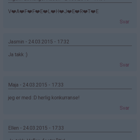
V❤️A❤️F❤️F❤️E❤️L❤️H❤️J❤️E❤️R❤️T❤️E
Svar
Jasmin - 24.03.2015 - 17:32
Ja takk :)
Svar
Maja - 24.03.2015 - 17:33
jeg er med :D herlig konkurranse!
Svar
Ellen - 24.03.2015 - 17:33