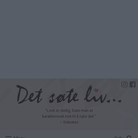
Hopp
til
hovedinnhold
"Livet er deilig, bare man er
karaktersvak nok til å nyte det."
– Sokrates