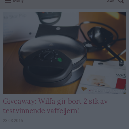
Meny
Søk
Giveaway: Wilfa gir bort 2 stk av
testvinnende vaffeljern!
23.03.2015