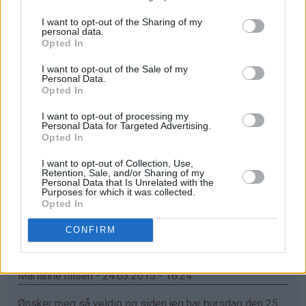
Elsker vafler! greit med et nytt vaffeljern som erstatter
det gamle ødelagte :D Elsker bloggen!!
I want to opt-out of the Sharing of my
personal data.
Svar
Opted In
I want to opt-out of the Sale of my
Personal Data.
Lisa-Marie Bolin - 24.03.2015 - 16:20
Opted In
Skulle varit väldigt glad för ett våffeljärn!!
I want to opt-out of processing my
Personal Data for Targeted Advertising.
Svar
Opted In
I want to opt-out of Collection, Use,
Retention, Sale, and/or Sharing of my
Gunn-Mari - 24.03.2015 - 16:23
Personal Data that Is Unrelated with the
Purposes for which it was collected.
Opted In
jatakk!!Hadde trengtes her da vårt steker ujevnt!
CONFIRM
Svar
Marianne nilsen - 24.03.2015 - 16:24
Ønsker meg så veldig og siden jeg har bursdag den 25