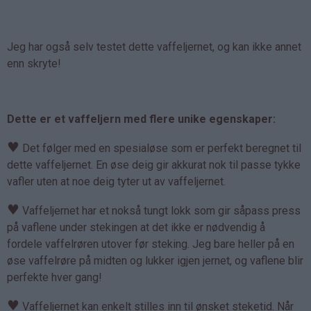
Jeg har også selv testet dette vaffeljernet, og kan ikke annet
enn skryte!
Dette er et vaffeljern med flere unike egenskaper:
♥
Det følger med en spesialøse som er perfekt beregnet til
dette vaffeljernet. En øse deig gir akkurat nok til passe tykke
vafler uten at noe deig tyter ut av vaffeljernet.
♥
Vaffeljernet har et nokså tungt lokk som gir såpass press
på vaflene under stekingen at det ikke er nødvendig å
fordele vaffelrøren utover før steking. Jeg bare heller på en
øse vaffelrøre på midten og lukker igjen jernet, og vaflene blir
perfekte hver gang!
♥
Vaffeljernet kan enkelt stilles inn til ønsket steketid. Når