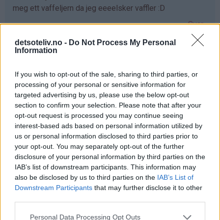
meg ett vaffeljern da jeg eeeelsker vaffler :D
Svar
detsoteliv.no -
Do Not Process My Personal
Information
Maren - 24.03.2015 - 16:18
If you wish to opt-out of the sale, sharing to third parties, or
elsker vafler!!
processing of your personal or sensitive information for
Svar
targeted advertising by us, please use the below opt-out
section to confirm your selection. Please note that after your
opt-out request is processed you may continue seeing
Mariann Jørgensen - 24.03.2015 - 16:18
interest-based ads based on personal information utilized by
us or personal information disclosed to third parties prior to
Hva er bedre enn en vaffel sammen med rømme og
your opt-out. You may separately opt-out of the further
syltetøy hadde jeg vært heldig så hadde det vært gøy
disclosure of your personal information by third parties on the
IAB’s list of downstream participants. This information may
Svar
also be disclosed by us to third parties on the
IAB’s List of
Downstream Participants
that may further disclose it to other
third parties.
Iselin - 24.03.2015 - 16:19
Personal Data Processing Opt Outs