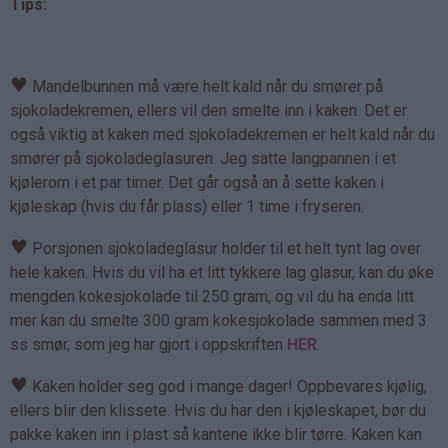
Tips:
♥
Mandelbunnen må være helt kald når du smører på
sjokoladekremen, ellers vil den smelte inn i kaken. Det er
også viktig at kaken med sjokoladekremen er helt kald når du
smører på sjokoladeglasuren. Jeg satte langpannen i et
kjølerom i et par timer. Det går også an å sette kaken i
kjøleskap (hvis du får plass) eller 1 time i fryseren.
♥
Porsjonen sjokoladeglasur holder til et helt tynt lag over
hele kaken. Hvis du vil ha et litt tykkere lag glasur, kan du øke
mengden kokesjokolade til 250 gram, og vil du ha enda litt
mer kan du smelte 300 gram kokesjokolade sammen med 3
ss smør, som jeg har gjort i oppskriften
HER
.
♥
Kaken holder seg god i mange dager! Oppbevares kjølig,
ellers blir den klissete. Hvis du har den i kjøleskapet, bør du
pakke kaken inn i plast så kantene ikke blir tørre. Kaken kan