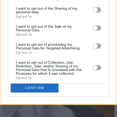
I want to opt-out of the Sharing of my
personal data.
Opted In
I want to opt-out of the Sale of my
Personal Data.
Opted In
I want to opt-out of processing my
Personal Data for Targeted Advertising.
Opted In
Til sjokoladekremen piskes mykt smør sammen med melis.
I want to opt-out of Collection, Use,
Retention, Sale, and/or Sharing of my
Pisk inn eggeplommene til en luftig smørkrem. Pisk til slutt
Personal Data that Is Unrelated with the
Purposes for which it was collected.
inn kakao og vaniljesukkeret.
Opted In
CONFIRM