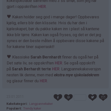
kokesjokolade sammen med 3 ss smør, som jeg har
gjort i oppskriften
HER
.
♥
Kaken holder seg god i mange dager! Oppbevares
kjølig, ellers blir den klissete. Hvis du har den i
kjøleskapet, bør du pakke kaken inn i plast så kantene
ikke blir tørre. Kaken kan også fryses, og det er det jeg
synes er den beste måten å oppbevare disse kakene på
for kakene tiner superraskt!
♥
Klassiske
Sarah Bernhardt
finner du også her på
Det søte liv, se oppskriften
HER
. Se også oppskrift
på
Sarah Berhardt terte
HER
. Langpannekakeversjon
nesten lik denne, men med
ekstra mye sjokoladekrem
og glasur finner du
HER
.
23.01.2011
Kakekategori
Langpannekaker
Populært
Trendy kaker