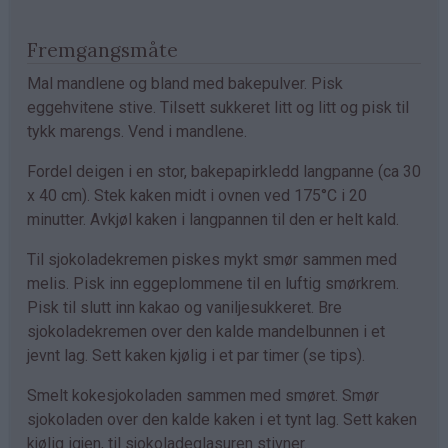
Fremgangsmåte
Mal mandlene og bland med bakepulver. Pisk
eggehvitene stive. Tilsett sukkeret litt og litt og pisk til
tykk marengs. Vend i mandlene.
Fordel deigen i en stor, bakepapirkledd langpanne (ca 30
x 40 cm). Stek kaken midt i ovnen ved 175°C i 20
minutter. Avkjøl kaken i langpannen til den er helt kald.
Til sjokoladekremen piskes mykt smør sammen med
melis. Pisk inn eggeplommene til en luftig smørkrem.
Pisk til slutt inn kakao og vaniljesukkeret. Bre
sjokoladekremen over den kalde mandelbunnen i et
jevnt lag. Sett kaken kjølig i et par timer (se tips).
Smelt kokesjokoladen sammen med smøret. Smør
sjokoladen over den kalde kaken i et tynt lag. Sett kaken
kjølig igjen, til sjokoladeglasuren stivner.