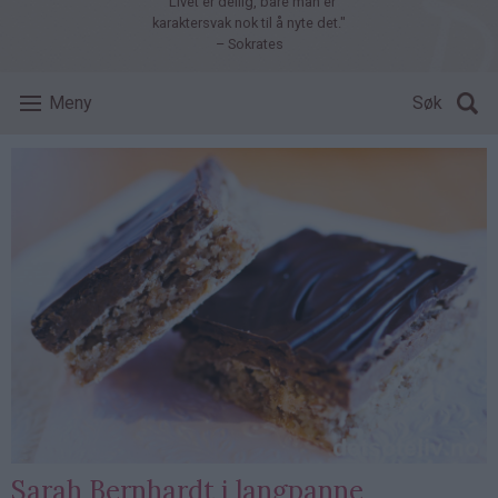
"Livet er deilig, bare man er
karaktersvak nok til å nyte det."
– Sokrates
Meny
Søk
Sarah Bernhardt i langpanne