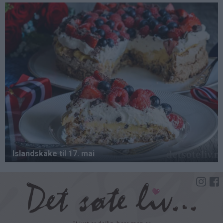
Hopp
til
hovedinnhold