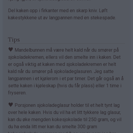
Del kaken opp i firkanter med en skarp kniv. Løft
kakestykkene ut av langpannen med en stekespade.
Tips
♥
Mandelbunnen må være helt kald når du smører på
sjokoladekremen, ellers vil den smelte inn i kaken. Det
er også viktig at kaken med sjokoladekremen er helt
kald når du smører på sjokoladeglasuren. Jeg satte
langpannen i et kjølerom i et par timer. Det går også an å
sette kaken i kjøleskap (hvis du får plass) eller 1 time i
fryseren.
♥
Porsjonen sjokoladeglasur holder til et helt tynt lag
over hele kaken. Hvis du vil ha et litt tykkere lag glasur,
kan du øke mengden kokesjokolade til 250 gram, og vil
du ha enda litt mer kan du smelte 300 gram