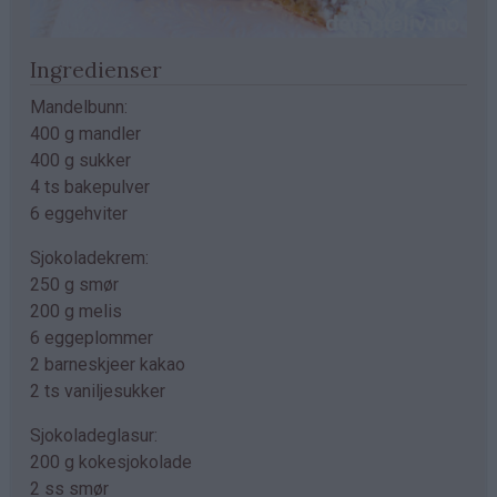
Ingredienser
Mandelbunn:
400 g mandler
400 g sukker
4 ts bakepulver
6 eggehviter
Sjokoladekrem:
250 g smør
200 g melis
6 eggeplommer
2 barneskjeer kakao
2 ts vaniljesukker
Sjokoladeglasur:
200 g kokesjokolade
2 ss smør