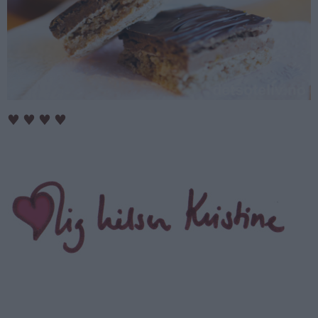
♥
♥
♥
♥