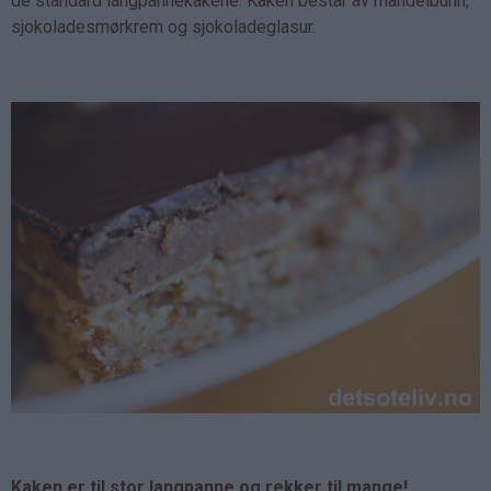
de standard langpannekakene. Kaken består av mandelbunn,
sjokoladesmørkrem og sjokoladeglasur.
Kaken er til stor langpanne og rekker til mange!