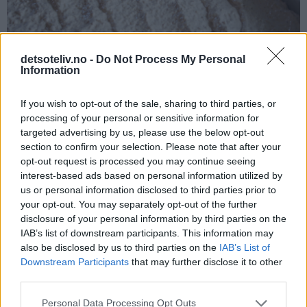
detsoteliv.no -
Do Not Process My Personal
Information
If you wish to opt-out of the sale, sharing to third parties, or
processing of your personal or sensitive information for
Stek kaken midt i ovnen ved 175°C i 20 minutter. Avkjøl kaken
targeted advertising by us, please use the below opt-out
section to confirm your selection. Please note that after your
i langpannen til den er helt kald. Dra så kaken forsiktig over
opt-out request is processed you may continue seeing
på en rist (eller la kaken bli i langpannen hvis du har plass til
interest-based ads based on personal information utilized by
å sette hele pannen i kjøleskapet eller har kjølerom).
us or personal information disclosed to third parties prior to
your opt-out. You may separately opt-out of the further
disclosure of your personal information by third parties on the
IAB’s list of downstream participants. This information may
also be disclosed by us to third parties on the
IAB’s List of
Downstream Participants
that may further disclose it to other
third parties.
Personal Data Processing Opt Outs