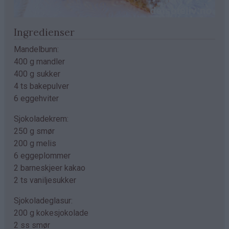
Ingredienser
Mandelbunn:
400 g mandler
400 g sukker
4 ts bakepulver
6 eggehviter
Sjokoladekrem:
250 g smør
200 g melis
6 eggeplommer
2 barneskjeer kakao
2 ts vaniljesukker
Sjokoladeglasur:
200 g kokesjokolade
2 ss smør