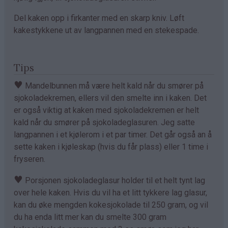
Del kaken opp i firkanter med en skarp kniv. Løft
kakestykkene ut av langpannen med en stekespade.
Tips
♥
Mandelbunnen må være helt kald når du smører på
sjokoladekremen, ellers vil den smelte inn i kaken. Det
er også viktig at kaken med sjokoladekremen er helt
kald når du smører på sjokoladeglasuren. Jeg satte
langpannen i et kjølerom i et par timer. Det går også an å
sette kaken i kjøleskap (hvis du får plass) eller 1 time i
fryseren.
♥
Porsjonen sjokoladeglasur holder til et helt tynt lag
over hele kaken. Hvis du vil ha et litt tykkere lag glasur,
kan du øke mengden kokesjokolade til 250 gram, og vil
du ha enda litt mer kan du smelte 300 gram