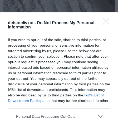
detsoteliv.no -
Do Not Process My Personal
Information
If you wish to opt-out of the sale, sharing to third parties, or
processing of your personal or sensitive information for
Stek kaken midt i ovnen ved 175°C i 20 minutter. Avkjøl kaken
targeted advertising by us, please use the below opt-out
section to confirm your selection. Please note that after your
i langpannen til den er helt kald. Dra så kaken forsiktig over
opt-out request is processed you may continue seeing
på en rist (eller la kaken bli i langpannen hvis du har plass til
interest-based ads based on personal information utilized by
å sette hele pannen i kjøleskapet eller har kjølerom).
us or personal information disclosed to third parties prior to
your opt-out. You may separately opt-out of the further
disclosure of your personal information by third parties on the
IAB’s list of downstream participants. This information may
also be disclosed by us to third parties on the
IAB’s List of
Downstream Participants
that may further disclose it to other
third parties.
Personal Data Processing Opt Outs