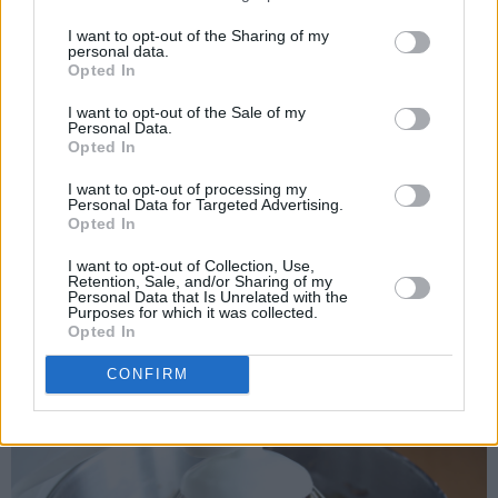
I want to opt-out of the Sharing of my
personal data.
Opted In
I want to opt-out of the Sale of my
Personal Data.
Opted In
I want to opt-out of processing my
Personal Data for Targeted Advertising.
Opted In
Til sjokoladekremen piskes mykt smør sammen med melis.
I want to opt-out of Collection, Use,
Retention, Sale, and/or Sharing of my
Pisk inn eggeplommene til en luftig smørkrem. Pisk til slutt
Personal Data that Is Unrelated with the
Purposes for which it was collected.
inn kakao og vaniljesukkeret.
Opted In
CONFIRM