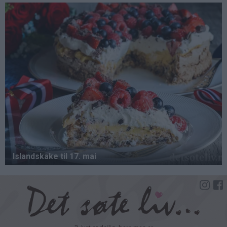
Hopp
til
hovedinnhold