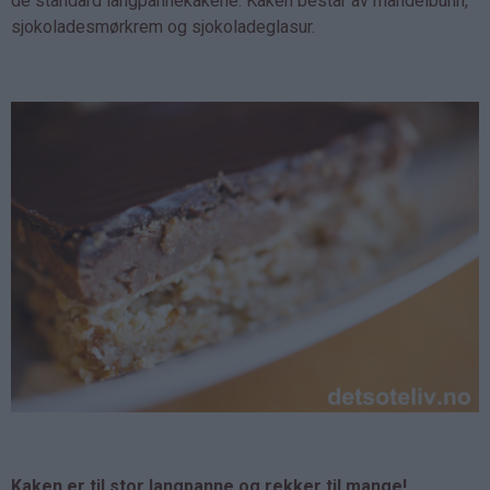
de standard langpannekakene. Kaken består av mandelbunn,
sjokoladesmørkrem og sjokoladeglasur.
Kaken er til stor langpanne og rekker til mange!