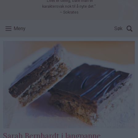
"Livet er deilig, bare man er
karaktersvak nok til å nyte det."
– Sokrates
Meny
Søk
Sarah Bernhardt i langpanne