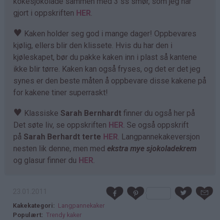
kokesjokolade sammen med 3 ss smør, som jeg har
gjort i oppskriften
HER
.
♥
Kaken holder seg god i mange dager! Oppbevares
kjølig, ellers blir den klissete. Hvis du har den i
kjøleskapet, bør du pakke kaken inn i plast så kantene
ikke blir tørre. Kaken kan også fryses, og det er det jeg
synes er den beste måten å oppbevare disse kakene på
for kakene tiner superraskt!
♥
Klassiske
Sarah Bernhardt
finner du også her på
Det søte liv, se oppskriften
HER
. Se også oppskrift
på
Sarah Berhardt terte
HER
. Langpannekakeversjon
nesten lik denne, men med
ekstra mye sjokoladekrem
og glasur finner du
HER
.
23.01.2011
Kakekategori
Langpannekaker
Populært
Trendy kaker