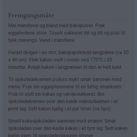
Fremgangsmåte
Mal mandlene og bland med bakepulver. Pisk
eggehvitene stive. Tilsett sukkeret litt og litt og pisk til
tykk marengs. Vend i mandlene.
Fordel deigen i en stor, bakepapirkledd langpanne (ca 30
x 40 cm). Stek kaken midt i ovnen ved 175°C i 20
minutter. Avkjøl kaken i langpannen til den er helt kald.
Til sjokoladekremen piskes mykt smør sammen med
melis. Pisk inn eggeplommene til en luftig smørkrem.
Pisk til slutt inn kakao og vaniljesukkeret. Bre
sjokoladekremen over den kalde mandelbunnen i et
jevnt lag. Sett kaken kjølig i et par timer (se tips).
Smelt kokesjokoladen sammen med smøret. Smør
sjokoladen over den kalde kaken i et tynt lag. Sett kaken
kjølig igjen, til sjokoladeglasuren stivner.