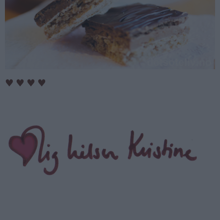
♥
♥
♥
♥