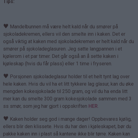
Tips:
♥
Mandelbunnen må være helt kald når du smører på
sjokoladekremen, ellers vil den smelte inn i kaken. Det er
også viktig at kaken med sjokoladekremen er helt kald når du
smører på sjokoladeglasuren. Jeg satte langpannen i et
kjølerom i et par timer. Det går også an å sette kaken i
kjøleskap (hvis du får plass) eller 1 time i fryseren.
♥
Porsjonen sjokoladeglasur holder til et helt tynt lag over
hele kaken. Hvis du vil ha et litt tykkere lag glasur, kan du øke
mengden kokesjokolade til 250 gram, og vil du ha enda litt
mer kan du smelte 300 gram kokesjokolade sammen med 3
ss smør, som jeg har gjort i oppskriften
HER
.
♥
Kaken holder seg god i mange dager! Oppbevares kjølig,
ellers blir den klissete. Hvis du har den i kjøleskapet, bør du
pakke kaken inn i plast så kantene ikke blir tørre. Kaken kan