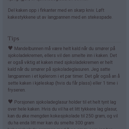
Del kaken opp i firkanter med en skarp kniv. Løft
kakestykkene ut av langpannen med en stekespade.
Tips
♥
Mandelbunnen må være helt kald når du smører på
sjokoladekremen, ellers vil den smelte inn i kaken. Det
er også viktig at kaken med sjokoladekremen er helt
kald når du smører på sjokoladeglasuren. Jeg satte
langpannen i et kjølerom i et par timer. Det går også an å
sette kaken i kjøleskap (hvis du får plass) eller 1 time i
fryseren.
♥
Porsjonen sjokoladeglasur holder til et helt tynt lag
over hele kaken. Hvis du vil ha et litt tykkere lag glasur,
kan du øke mengden kokesjokolade til 250 gram, og vil
du ha enda litt mer kan du smelte 300 gram