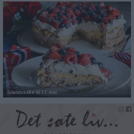
Hopp
til
hovedinnhold