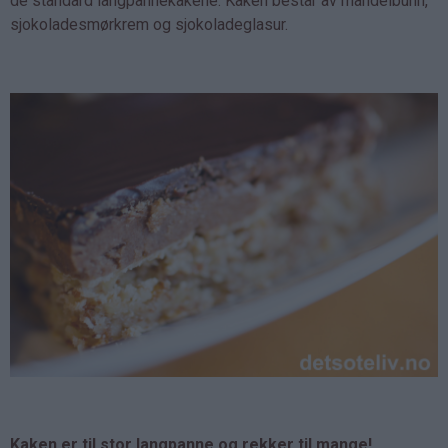
de standard langpannekakene. Kaken består av mandelbunn,
sjokoladesmørkrem og sjokoladeglasur.
Kaken er til stor langpanne og rekker til mange!