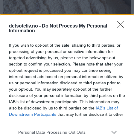
detsoteliv.no -
Do Not Process My Personal
Information
If you wish to opt-out of the sale, sharing to third parties, or
processing of your personal or sensitive information for
Stek kaken midt i ovnen ved 175°C i 20 minutter. Avkjøl kaken
targeted advertising by us, please use the below opt-out
section to confirm your selection. Please note that after your
i langpannen til den er helt kald. Dra så kaken forsiktig over
opt-out request is processed you may continue seeing
på en rist (eller la kaken bli i langpannen hvis du har plass til
interest-based ads based on personal information utilized by
å sette hele pannen i kjøleskapet eller har kjølerom).
us or personal information disclosed to third parties prior to
your opt-out. You may separately opt-out of the further
disclosure of your personal information by third parties on the
IAB’s list of downstream participants. This information may
also be disclosed by us to third parties on the
IAB’s List of
Downstream Participants
that may further disclose it to other
third parties.
Personal Data Processing Opt Outs