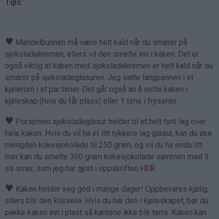
Tips:
♥
Mandelbunnen må være helt kald når du smører på
sjokoladekremen, ellers vil den smelte inn i kaken. Det er
også viktig at kaken med sjokoladekremen er helt kald når du
smører på sjokoladeglasuren. Jeg satte langpannen i et
kjølerom i et par timer. Det går også an å sette kaken i
kjøleskap (hvis du får plass) eller 1 time i fryseren.
♥
Porsjonen sjokoladeglasur holder til et helt tynt lag over
hele kaken. Hvis du vil ha et litt tykkere lag glasur, kan du øke
mengden kokesjokolade til 250 gram, og vil du ha enda litt
mer kan du smelte 300 gram kokesjokolade sammen med 3
ss smør, som jeg har gjort i oppskriften
HER
.
♥
Kaken holder seg god i mange dager! Oppbevares kjølig,
ellers blir den klissete. Hvis du har den i kjøleskapet, bør du
pakke kaken inn i plast så kantene ikke blir tørre. Kaken kan