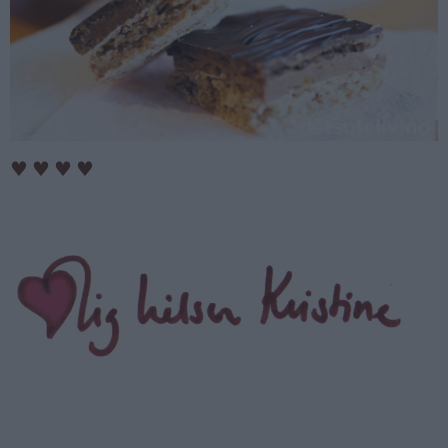
♥
♥
♥
♥