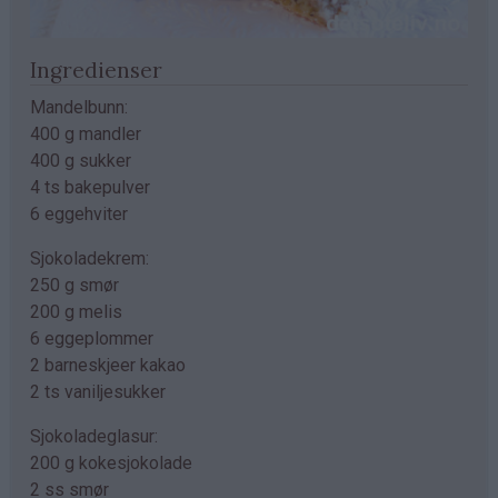
Ingredienser
Mandelbunn:
400 g mandler
400 g sukker
4 ts bakepulver
6 eggehviter
Sjokoladekrem:
250 g smør
200 g melis
6 eggeplommer
2 barneskjeer kakao
2 ts vaniljesukker
Sjokoladeglasur:
200 g kokesjokolade
2 ss smør