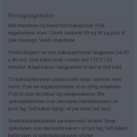
Fremgangsmåte
Mal mandlene og bland med bakepulver. Pisk
eggehvitene stive. Tilsett sukkeret litt og litt og pisk til
tykk marengs. Vend i mandlene.
Fordel deigen i en stor, bakepapirkledd langpanne (ca 30
x 40 cm). Stek kaken midt i ovnen ved 175°C i 20
minutter. Avkjøl kaken i langpannen til den er helt kald.
Til sjokoladekremen piskes mykt smør sammen med
melis. Pisk inn eggeplommene til en luftig smørkrem.
Pisk til slutt inn kakao og vaniljesukkeret. Bre
sjokoladekremen over den kalde mandelbunnen i et
jevnt lag. Sett kaken kjølig i et par timer (se tips).
Smelt kokesjokoladen sammen med smøret. Smør
sjokoladen over den kalde kaken i et tynt lag. Sett kaken
kjølig igjen, til sjokoladeglasuren stivner.