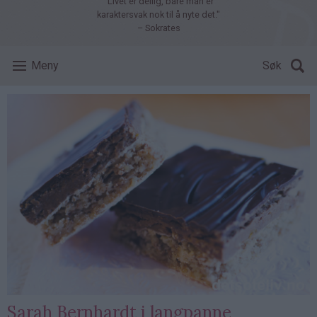
"Livet er deilig, bare man er
karaktersvak nok til å nyte det."
– Sokrates
Meny
Søk
Sarah Bernhardt i langpanne