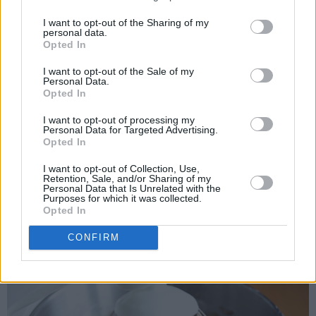
I want to opt-out of the Sharing of my
personal data.
Opted In
I want to opt-out of the Sale of my
Personal Data.
Opted In
I want to opt-out of processing my
Personal Data for Targeted Advertising.
Opted In
Til sjokoladekremen piskes mykt smør sammen med melis.
I want to opt-out of Collection, Use,
Retention, Sale, and/or Sharing of my
Pisk inn eggeplommene til en luftig smørkrem. Pisk til slutt
Personal Data that Is Unrelated with the
Purposes for which it was collected.
inn kakao og vaniljesukkeret.
Opted In
CONFIRM