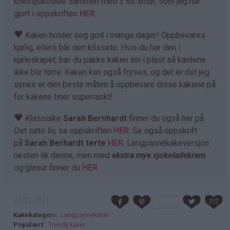
kokesjokolade sammen med 3 ss smør, som jeg har
gjort i oppskriften
HER
.
♥
Kaken holder seg god i mange dager! Oppbevares
kjølig, ellers blir den klissete. Hvis du har den i
kjøleskapet, bør du pakke kaken inn i plast så kantene
ikke blir tørre. Kaken kan også fryses, og det er det jeg
synes er den beste måten å oppbevare disse kakene på
for kakene tiner superraskt!
♥
Klassiske
Sarah Bernhardt
finner du også her på
Det søte liv, se oppskriften
HER
. Se også oppskrift
på
Sarah Berhardt terte
HER
. Langpannekakeversjon
nesten lik denne, men med
ekstra mye sjokoladekrem
og glasur finner du
HER
.
23.01.2011
Kakekategori
Langpannekaker
Populært
Trendy kaker