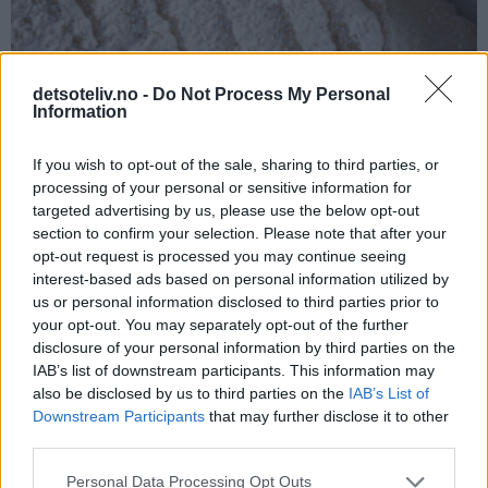
detsoteliv.no -
Do Not Process My Personal
Information
If you wish to opt-out of the sale, sharing to third parties, or
processing of your personal or sensitive information for
Stek kaken midt i ovnen ved 175°C i 20 minutter. Avkjøl kaken
targeted advertising by us, please use the below opt-out
section to confirm your selection. Please note that after your
i langpannen til den er helt kald. Dra så kaken forsiktig over
opt-out request is processed you may continue seeing
på en rist (eller la kaken bli i langpannen hvis du har plass til
interest-based ads based on personal information utilized by
å sette hele pannen i kjøleskapet eller har kjølerom).
us or personal information disclosed to third parties prior to
your opt-out. You may separately opt-out of the further
disclosure of your personal information by third parties on the
IAB’s list of downstream participants. This information may
also be disclosed by us to third parties on the
IAB’s List of
Downstream Participants
that may further disclose it to other
third parties.
Personal Data Processing Opt Outs