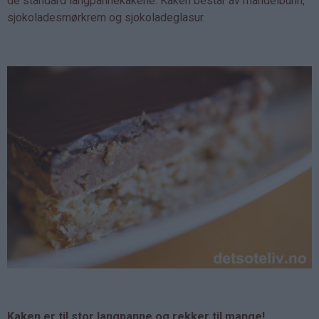
de standard langpannekakene. Kaken består av mandelbunn,
sjokoladesmørkrem og sjokoladeglasur.
Kaken er til stor langpanne og rekker til mange!