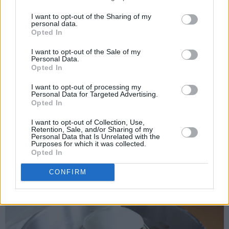
I want to opt-out of the Sharing of my
personal data.
Opted In
I want to opt-out of the Sale of my
Personal Data.
Opted In
I want to opt-out of processing my
Personal Data for Targeted Advertising.
Opted In
Til sjokoladekremen piskes mykt smør sammen med melis.
I want to opt-out of Collection, Use,
Retention, Sale, and/or Sharing of my
Pisk inn eggeplommene til en luftig smørkrem. Pisk til slutt
Personal Data that Is Unrelated with the
Purposes for which it was collected.
inn kakao og vaniljesukkeret.
Opted In
CONFIRM