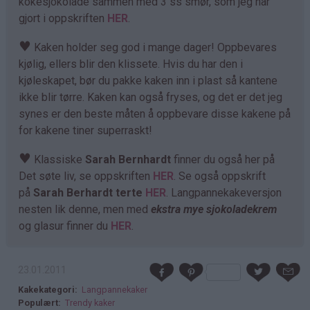
kokesjokolade sammen med 3 ss smør, som jeg har
gjort i oppskriften
HER
.
♥
Kaken holder seg god i mange dager! Oppbevares
kjølig, ellers blir den klissete. Hvis du har den i
kjøleskapet, bør du pakke kaken inn i plast så kantene
ikke blir tørre. Kaken kan også fryses, og det er det jeg
synes er den beste måten å oppbevare disse kakene på
for kakene tiner superraskt!
♥
Klassiske
Sarah Bernhardt
finner du også her på
Det søte liv, se oppskriften
HER
. Se også oppskrift
på
Sarah Berhardt terte
HER
. Langpannekakeversjon
nesten lik denne, men med
ekstra mye sjokoladekrem
og glasur finner du
HER
.
23.01.2011
Kakekategori
Langpannekaker
Populært
Trendy kaker