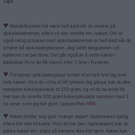
Tips:
♥
Mandelbunnen må være helt kald når du smører på
sjokoladekremen, ellers vil den smelte inn i kaken. Det er
også viktig at kaken med sjokoladekremen er helt kald når du
smører på sjokoladeglasuren. Jeg satte langpannen i et
kjølerom i et par timer. Det går også an å sette kaken i
kjøleskap (hvis du får plass) eller 1 time i fryseren.
♥
Porsjonen sjokoladeglasur holder til et helt tynt lag over
hele kaken. Hvis du vil ha et litt tykkere lag glasur, kan du øke
mengden kokesjokolade til 250 gram, og vil du ha enda litt
mer kan du smelte 300 gram kokesjokolade sammen med 3
ss smør, som jeg har gjort i oppskriften
HER
.
♥
Kaken holder seg god i mange dager! Oppbevares kjølig,
ellers blir den klissete. Hvis du har den i kjøleskapet, bør du
pakke kaken inn i plast så kantene ikke blir tørre. Kaken kan