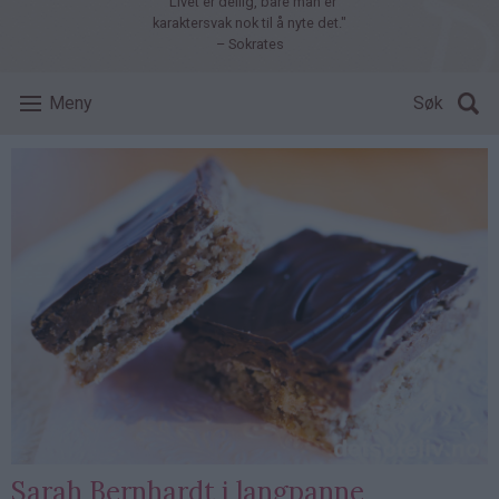
"Livet er deilig, bare man er
karaktersvak nok til å nyte det."
– Sokrates
Meny
Søk
Sarah Bernhardt i langpanne