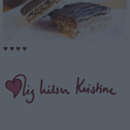
♥
♥
♥
♥