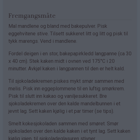
Fremgangsmåte
Mal mandlene og bland med bakepulver. Pisk
eggehvitene stive. Tilsett sukkeret litt og litt og pisk til
tykk marengs. Vend i mandlene.
Fordel deigen i en stor, bakepapirkledd langpanne (ca 30
x 40 cm). Stek kaken midt i ovnen ved 175°C i 20
minutter. Avkjøl kaken i langpannen til den er helt kald.
Til sjokoladekremen piskes mykt smør sammen med
melis. Pisk inn eggeplommene til en luftig smørkrem.
Pisk til slutt inn kakao og vaniljesukkeret. Bre
sjokoladekremen over den kalde mandelbunnen i et
jevnt lag. Sett kaken kjølig i et par timer (se tips).
Smelt kokesjokoladen sammen med smøret. Smør
sjokoladen over den kalde kaken i et tynt lag. Sett kaken
kjølig igjen, til sjokoladeglasuren stivner.