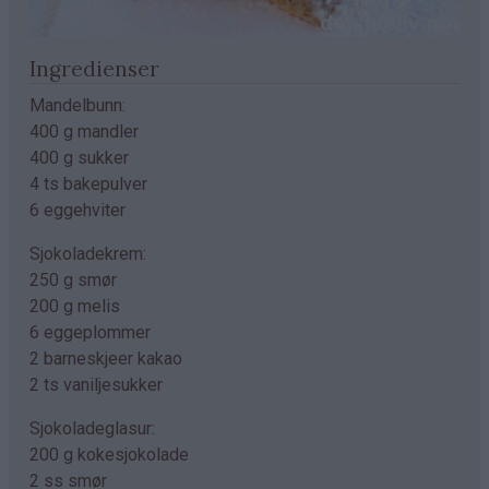
Ingredienser
Mandelbunn:
400 g mandler
400 g sukker
4 ts bakepulver
6 eggehviter
Sjokoladekrem:
250 g smør
200 g melis
6 eggeplommer
2 barneskjeer kakao
2 ts vaniljesukker
Sjokoladeglasur:
200 g kokesjokolade
2 ss smør