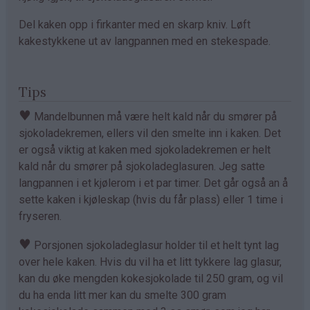
Del kaken opp i firkanter med en skarp kniv. Løft
kakestykkene ut av langpannen med en stekespade.
Tips
♥
Mandelbunnen må være helt kald når du smører på
sjokoladekremen, ellers vil den smelte inn i kaken. Det
er også viktig at kaken med sjokoladekremen er helt
kald når du smører på sjokoladeglasuren. Jeg satte
langpannen i et kjølerom i et par timer. Det går også an å
sette kaken i kjøleskap (hvis du får plass) eller 1 time i
fryseren.
♥
Porsjonen sjokoladeglasur holder til et helt tynt lag
over hele kaken. Hvis du vil ha et litt tykkere lag glasur,
kan du øke mengden kokesjokolade til 250 gram, og vil
du ha enda litt mer kan du smelte 300 gram