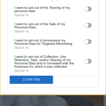
I want to opt-out of the Sharing of my
personal data.
Opted In
I want to opt-out of the Sale of my
Personal Data.
Opted In
I want to opt-out of processing my
Personal Data for Targeted Advertising.
Opted In
Til sjokoladekremen piskes mykt smør sammen med melis.
I want to opt-out of Collection, Use,
Retention, Sale, and/or Sharing of my
Pisk inn eggeplommene til en luftig smørkrem. Pisk til slutt
Personal Data that Is Unrelated with the
Purposes for which it was collected.
inn kakao og vaniljesukkeret.
Opted In
CONFIRM