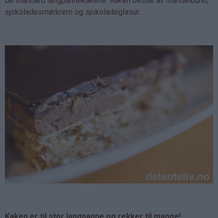
de standard langpannekakene. Kaken består av mandelbunn,
sjokoladesmørkrem og sjokoladeglasur.
Kaken er til stor langpanne og rekker til mange!