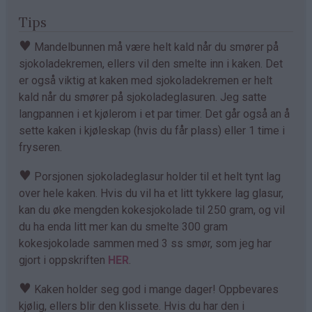
Tips
♥
Mandelbunnen må være helt kald når du smører på
sjokoladekremen, ellers vil den smelte inn i kaken. Det
er også viktig at kaken med sjokoladekremen er helt
kald når du smører på sjokoladeglasuren. Jeg satte
langpannen i et kjølerom i et par timer. Det går også an å
sette kaken i kjøleskap (hvis du får plass) eller 1 time i
fryseren.
♥
Porsjonen sjokoladeglasur holder til et helt tynt lag
over hele kaken. Hvis du vil ha et litt tykkere lag glasur,
kan du øke mengden kokesjokolade til 250 gram, og vil
du ha enda litt mer kan du smelte 300 gram
kokesjokolade sammen med 3 ss smør, som jeg har
gjort i oppskriften
HER
.
♥
Kaken holder seg god i mange dager! Oppbevares
kjølig, ellers blir den klissete. Hvis du har den i