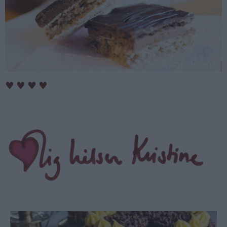
♥
♥
♥
♥