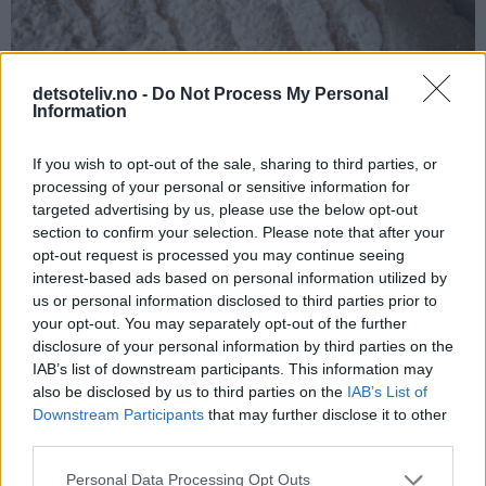
detsoteliv.no -
Do Not Process My Personal
Information
If you wish to opt-out of the sale, sharing to third parties, or
processing of your personal or sensitive information for
Stek kaken midt i ovnen ved 175°C i 20 minutter. Avkjøl kaken
targeted advertising by us, please use the below opt-out
section to confirm your selection. Please note that after your
i langpannen til den er helt kald. Dra så kaken forsiktig over
opt-out request is processed you may continue seeing
på en rist (eller la kaken bli i langpannen hvis du har plass til
interest-based ads based on personal information utilized by
å sette hele pannen i kjøleskapet eller har kjølerom).
us or personal information disclosed to third parties prior to
your opt-out. You may separately opt-out of the further
disclosure of your personal information by third parties on the
IAB’s list of downstream participants. This information may
also be disclosed by us to third parties on the
IAB’s List of
Downstream Participants
that may further disclose it to other
third parties.
Personal Data Processing Opt Outs