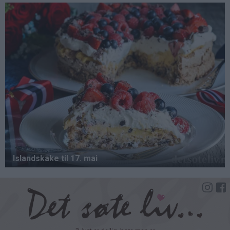
Hopp
til
hovedinnhold