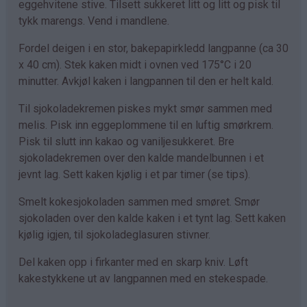
eggehvitene stive. Tilsett sukkeret litt og litt og pisk til
tykk marengs. Vend i mandlene.
Fordel deigen i en stor, bakepapirkledd langpanne (ca 30
x 40 cm). Stek kaken midt i ovnen ved 175°C i 20
minutter. Avkjøl kaken i langpannen til den er helt kald.
Til sjokoladekremen piskes mykt smør sammen med
melis. Pisk inn eggeplommene til en luftig smørkrem.
Pisk til slutt inn kakao og vaniljesukkeret. Bre
sjokoladekremen over den kalde mandelbunnen i et
jevnt lag. Sett kaken kjølig i et par timer (se tips).
Smelt kokesjokoladen sammen med smøret. Smør
sjokoladen over den kalde kaken i et tynt lag. Sett kaken
kjølig igjen, til sjokoladeglasuren stivner.
Del kaken opp i firkanter med en skarp kniv. Løft
kakestykkene ut av langpannen med en stekespade.