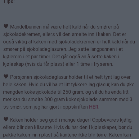
Tips:
♥
Mandelbunnen må være helt kald når du smører på
sjokoladekremen, ellers vil den smelte inn i kaken. Det er
også viktig at kaken med sjokoladekremen er helt kald når du
smører på sjokoladeglasuren. Jeg satte langpannen i et
kjølerom i et par timer. Det går også an å sette kaken i
kjøleskap (hvis du får plass) eller 1 time i fryseren.
♥
Porsjonen sjokoladeglasur holder til et helt tynt lag over
hele kaken. Hvis du vil ha et litt tykkere lag glasur, kan du øke
mengden kokesjokolade til 250 gram, og vil du ha enda litt
mer kan du smelte 300 gram kokesjokolade sammen med 3
ss smør, som jeg har gjort i oppskriften
HER
.
♥
Kaken holder seg god i mange dager! Oppbevares kjølig,
ellers blir den klissete. Hvis du har den i kjøleskapet, bør du
pakke kaken inn i plast så kantene ikke blir tørre. Kaken kan