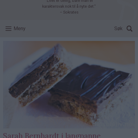
"Livet er deilig, bare man er
karaktersvak nok til å nyte det."
– Sokrates
Meny
Søk
Sarah Bernhardt i langpanne