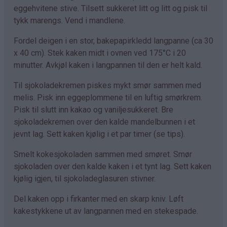
eggehvitene stive. Tilsett sukkeret litt og litt og pisk til
tykk marengs. Vend i mandlene.
Fordel deigen i en stor, bakepapirkledd langpanne (ca 30
x 40 cm). Stek kaken midt i ovnen ved 175°C i 20
minutter. Avkjøl kaken i langpannen til den er helt kald.
Til sjokoladekremen piskes mykt smør sammen med
melis. Pisk inn eggeplommene til en luftig smørkrem.
Pisk til slutt inn kakao og vaniljesukkeret. Bre
sjokoladekremen over den kalde mandelbunnen i et
jevnt lag. Sett kaken kjølig i et par timer (se tips).
Smelt kokesjokoladen sammen med smøret. Smør
sjokoladen over den kalde kaken i et tynt lag. Sett kaken
kjølig igjen, til sjokoladeglasuren stivner.
Del kaken opp i firkanter med en skarp kniv. Løft
kakestykkene ut av langpannen med en stekespade.