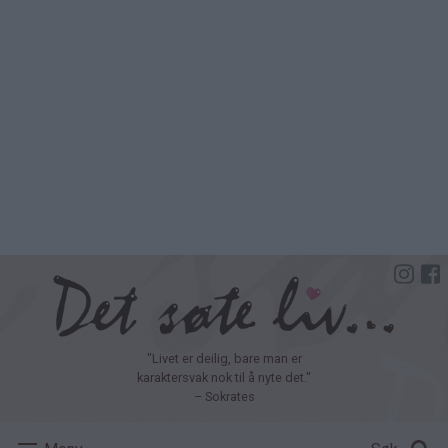
Hopp
til
hovedinnhold
"Livet er deilig, bare man er
karaktersvak nok til å nyte det."
– Sokrates