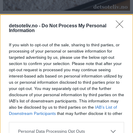
detsoteliv.no -
Do Not Process My Personal
Stek kaken midt i ovnen ved 175°C i 20 minutter. Avkjøl kaken
Information
i langpannen til den er helt kald. Dra så kaken forsiktig over
på en rist (eller la kaken bli i langpannen hvis du har plass til
If you wish to opt-out of the sale, sharing to third parties, or
processing of your personal or sensitive information for
å sette hele pannen i kjøleskapet eller har kjølerom).
targeted advertising by us, please use the below opt-out
section to confirm your selection. Please note that after your
opt-out request is processed you may continue seeing
interest-based ads based on personal information utilized by
us or personal information disclosed to third parties prior to
your opt-out. You may separately opt-out of the further
disclosure of your personal information by third parties on the
IAB’s list of downstream participants. This information may
also be disclosed by us to third parties on the
IAB’s List of
Downstream Participants
that may further disclose it to other
third parties.
Personal Data Processing Opt Outs