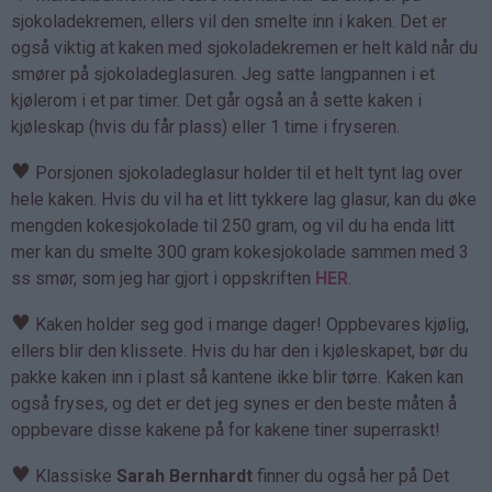
sjokoladekremen, ellers vil den smelte inn i kaken. Det er
også viktig at kaken med sjokoladekremen er helt kald når du
smører på sjokoladeglasuren. Jeg satte langpannen i et
kjølerom i et par timer. Det går også an å sette kaken i
kjøleskap (hvis du får plass) eller 1 time i fryseren.
♥
Porsjonen sjokoladeglasur holder til et helt tynt lag over
hele kaken. Hvis du vil ha et litt tykkere lag glasur, kan du øke
mengden kokesjokolade til 250 gram, og vil du ha enda litt
mer kan du smelte 300 gram kokesjokolade sammen med 3
ss smør, som jeg har gjort i oppskriften
HER
.
♥
Kaken holder seg god i mange dager! Oppbevares kjølig,
ellers blir den klissete. Hvis du har den i kjøleskapet, bør du
pakke kaken inn i plast så kantene ikke blir tørre. Kaken kan
også fryses, og det er det jeg synes er den beste måten å
oppbevare disse kakene på for kakene tiner superraskt!
♥
Klassiske
Sarah Bernhardt
finner du også her på Det