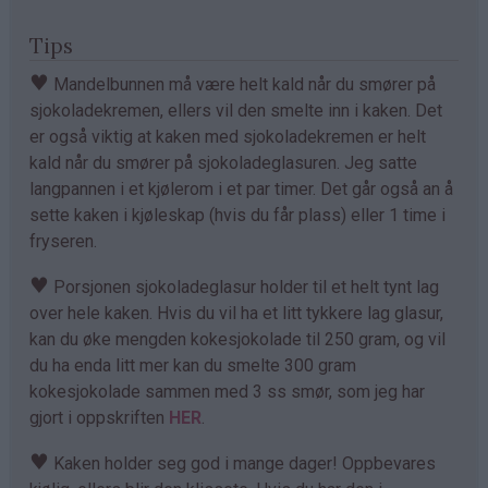
Tips
♥
Mandelbunnen må være helt kald når du smører på
sjokoladekremen, ellers vil den smelte inn i kaken. Det
er også viktig at kaken med sjokoladekremen er helt
kald når du smører på sjokoladeglasuren. Jeg satte
langpannen i et kjølerom i et par timer. Det går også an å
sette kaken i kjøleskap (hvis du får plass) eller 1 time i
fryseren.
♥
Porsjonen sjokoladeglasur holder til et helt tynt lag
over hele kaken. Hvis du vil ha et litt tykkere lag glasur,
kan du øke mengden kokesjokolade til 250 gram, og vil
du ha enda litt mer kan du smelte 300 gram
kokesjokolade sammen med 3 ss smør, som jeg har
gjort i oppskriften
HER
.
♥
Kaken holder seg god i mange dager! Oppbevares