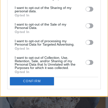
I want to opt-out of the Sharing of my
personal data.
Opted In
I want to opt-out of the Sale of my
Personal Data.
Opted In
Til sjokoladekremen piskes mykt smør sammen med melis.
I want to opt-out of processing my
Pisk inn eggeplommene til en luftig smørkrem. Pisk til slutt
Personal Data for Targeted Advertising.
inn kakao og vaniljesukkeret.
Opted In
I want to opt-out of Collection, Use,
Retention, Sale, and/or Sharing of my
Personal Data that Is Unrelated with the
Purposes for which it was collected.
Opted In
CONFIRM