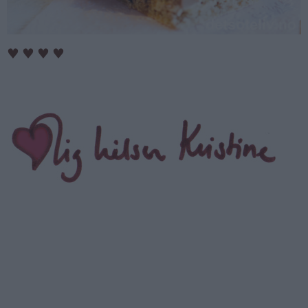
♥
♥
♥
♥