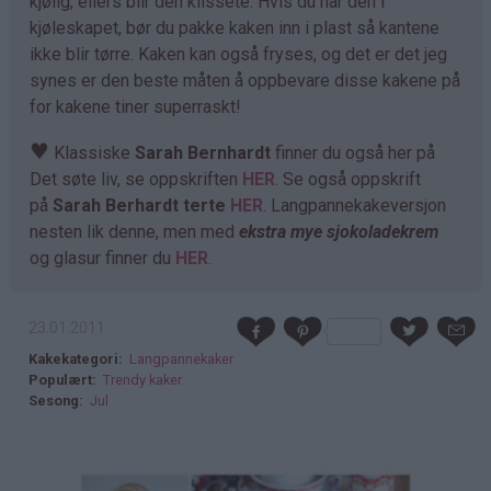
kjølig, ellers blir den klissete. Hvis du har den i
kjøleskapet, bør du pakke kaken inn i plast så kantene
ikke blir tørre. Kaken kan også fryses, og det er det jeg
synes er den beste måten å oppbevare disse kakene på
for kakene tiner superraskt!
♥
Klassiske
Sarah Bernhardt
finner du også her på
Det søte liv, se oppskriften
HER
. Se også oppskrift
på
Sarah Berhardt terte
HER
. Langpannekakeversjon
nesten lik denne, men med
ekstra mye sjokoladekrem
og glasur finner du
HER
.
23.01.2011
Kakekategori
Langpannekaker
Populært
Trendy kaker
Sesong
Jul