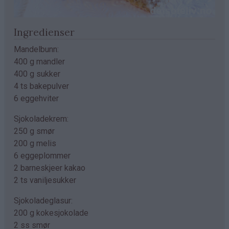
Ingredienser
Mandelbunn:
400 g mandler
400 g sukker
4 ts bakepulver
6 eggehviter
Sjokoladekrem:
250 g smør
200 g melis
6 eggeplommer
2 barneskjeer kakao
2 ts vaniljesukker
Sjokoladeglasur:
200 g kokesjokolade
2 ss smør