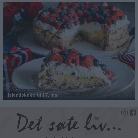
Hopp
til
hovedinnhold