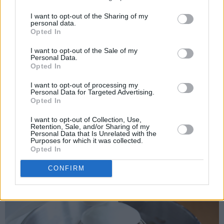
I want to opt-out of the Sharing of my
personal data.
Opted In
I want to opt-out of the Sale of my
Personal Data.
Opted In
I want to opt-out of processing my
Personal Data for Targeted Advertising.
Opted In
Til sjokoladekremen piskes mykt smør sammen med melis.
I want to opt-out of Collection, Use,
Retention, Sale, and/or Sharing of my
Pisk inn eggeplommene til en luftig smørkrem. Pisk til slutt
Personal Data that Is Unrelated with the
Purposes for which it was collected.
inn kakao og vaniljesukkeret.
Opted In
CONFIRM