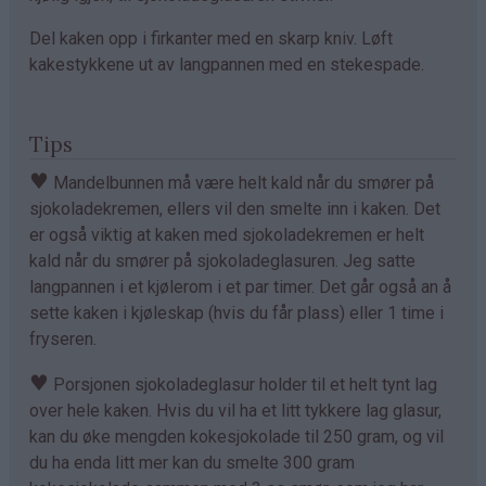
Del kaken opp i firkanter med en skarp kniv. Løft
kakestykkene ut av langpannen med en stekespade.
Tips
♥
Mandelbunnen må være helt kald når du smører på
sjokoladekremen, ellers vil den smelte inn i kaken. Det
er også viktig at kaken med sjokoladekremen er helt
kald når du smører på sjokoladeglasuren. Jeg satte
langpannen i et kjølerom i et par timer. Det går også an å
sette kaken i kjøleskap (hvis du får plass) eller 1 time i
fryseren.
♥
Porsjonen sjokoladeglasur holder til et helt tynt lag
over hele kaken. Hvis du vil ha et litt tykkere lag glasur,
kan du øke mengden kokesjokolade til 250 gram, og vil
du ha enda litt mer kan du smelte 300 gram