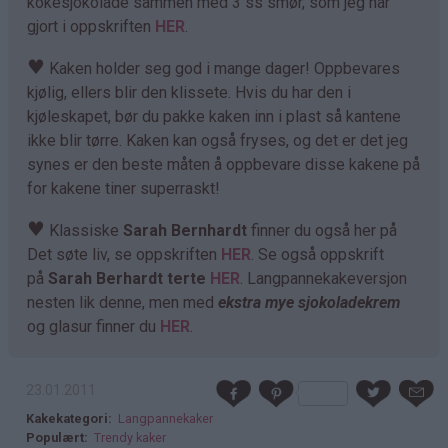
kokesjokolade sammen med 3 ss smør, som jeg har
gjort i oppskriften
HER
.
♥
Kaken holder seg god i mange dager! Oppbevares
kjølig, ellers blir den klissete. Hvis du har den i
kjøleskapet, bør du pakke kaken inn i plast så kantene
ikke blir tørre. Kaken kan også fryses, og det er det jeg
synes er den beste måten å oppbevare disse kakene på
for kakene tiner superraskt!
♥
Klassiske
Sarah Bernhardt
finner du også her på
Det søte liv, se oppskriften
HER
. Se også oppskrift
på
Sarah Berhardt terte
HER
. Langpannekakeversjon
nesten lik denne, men med
ekstra mye sjokoladekrem
og glasur finner du
HER
.
23.01.2011
Kakekategori
Langpannekaker
Populært
Trendy kaker