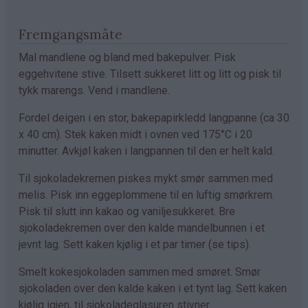
Fremgangsmåte
Mal mandlene og bland med bakepulver. Pisk
eggehvitene stive. Tilsett sukkeret litt og litt og pisk til
tykk marengs. Vend i mandlene.
Fordel deigen i en stor, bakepapirkledd langpanne (ca 30
x 40 cm). Stek kaken midt i ovnen ved 175°C i 20
minutter. Avkjøl kaken i langpannen til den er helt kald.
Til sjokoladekremen piskes mykt smør sammen med
melis. Pisk inn eggeplommene til en luftig smørkrem.
Pisk til slutt inn kakao og vaniljesukkeret. Bre
sjokoladekremen over den kalde mandelbunnen i et
jevnt lag. Sett kaken kjølig i et par timer (se tips).
Smelt kokesjokoladen sammen med smøret. Smør
sjokoladen over den kalde kaken i et tynt lag. Sett kaken
kjølig igjen, til sjokoladeglasuren stivner.