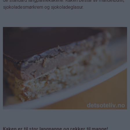
de standard langpannekakene. Kaken består av mandelbunn,
sjokoladesmørkrem og sjokoladeglasur.
Kaken er til stor langpanne og rekker til mange!