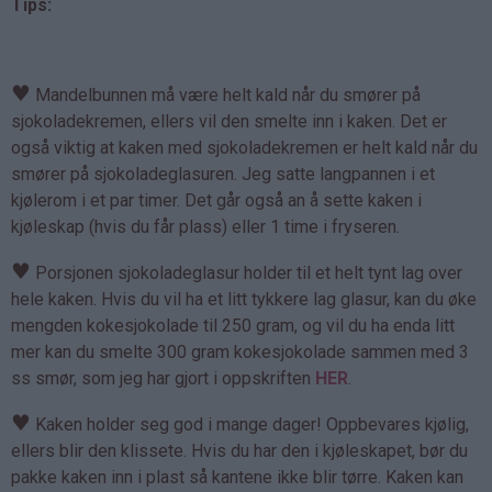
Tips:
♥
Mandelbunnen må være helt kald når du smører på
sjokoladekremen, ellers vil den smelte inn i kaken. Det er
også viktig at kaken med sjokoladekremen er helt kald når du
smører på sjokoladeglasuren. Jeg satte langpannen i et
kjølerom i et par timer. Det går også an å sette kaken i
kjøleskap (hvis du får plass) eller 1 time i fryseren.
♥
Porsjonen sjokoladeglasur holder til et helt tynt lag over
hele kaken. Hvis du vil ha et litt tykkere lag glasur, kan du øke
mengden kokesjokolade til 250 gram, og vil du ha enda litt
mer kan du smelte 300 gram kokesjokolade sammen med 3
ss smør, som jeg har gjort i oppskriften
HER
.
♥
Kaken holder seg god i mange dager! Oppbevares kjølig,
ellers blir den klissete. Hvis du har den i kjøleskapet, bør du
pakke kaken inn i plast så kantene ikke blir tørre. Kaken kan