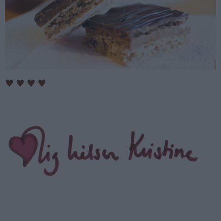
♥
♥
♥
♥