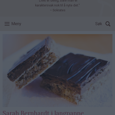
"Livet er deilig, bare man er
karaktersvak nok til å nyte det."
– Sokrates
Meny
Søk
Sarah Bernhardt i langpanne