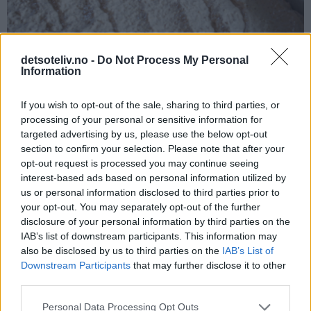
detsoteliv.no -
Do Not Process My Personal
Information
If you wish to opt-out of the sale, sharing to third parties, or
processing of your personal or sensitive information for
Stek kaken midt i ovnen ved 175°C i 20 minutter. Avkjøl kaken
targeted advertising by us, please use the below opt-out
section to confirm your selection. Please note that after your
i langpannen til den er helt kald. Dra så kaken forsiktig over
opt-out request is processed you may continue seeing
på en rist (eller la kaken bli i langpannen hvis du har plass til
interest-based ads based on personal information utilized by
å sette hele pannen i kjøleskapet eller har kjølerom).
us or personal information disclosed to third parties prior to
your opt-out. You may separately opt-out of the further
disclosure of your personal information by third parties on the
IAB’s list of downstream participants. This information may
also be disclosed by us to third parties on the
IAB’s List of
Downstream Participants
that may further disclose it to other
third parties.
Personal Data Processing Opt Outs