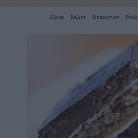
Main
Hjem
Kaker
Desserter
Drik
navigation