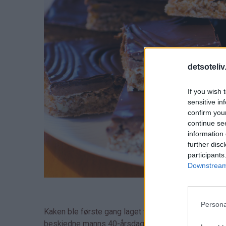
detsoteliv
If you wish 
sensitive in
confirm you
continue se
information 
further disc
participants
Downstream 
Persona
Kaken ble første gang laget til min manns 40-årsfeiri
beskjedne manns 40-årsdag
). Det er en egen ti