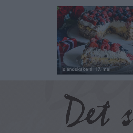
Hopp
til
hovedinnhold