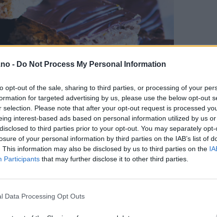
.no -
Do Not Process My Personal Information
to opt-out of the sale, sharing to third parties, or processing of your per
formation for targeted advertising by us, please use the below opt-out s
r selection. Please note that after your opt-out request is processed y
eing interest-based ads based on personal information utilized by us or
disclosed to third parties prior to your opt-out. You may separately opt-
losure of your personal information by third parties on the IAB’s list of
. This information may also be disclosed by us to third parties on the
IA
Participants
that may further disclose it to other third parties.
l Data Processing Opt Outs
ng (eller for å være mer presis: den fjerde av totalt fem feiringe
lfredsstillelse å se en forsamling godt voksne mannfolk hive i se