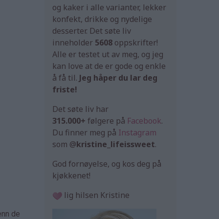
og kaker i alle varianter, lekker
konfekt, drikke og nydelige
desserter. Det søte liv
inneholder
5608
oppskrifter!
Alle er testet ut av meg, og jeg
kan love at de er gode og enkle
å få til.
Jeg håper du lar deg
friste!
Det søte liv har
315.000+
følgere på
Facebook
.
Du finner meg på
Instagram
som @
kristine_lifeissweet
.
God fornøyelse, og kos deg på
kjøkkenet!
lig hilsen Kristine
enn de