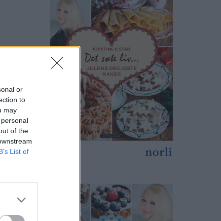
sonal or
ection to
ou may
 personal
out of the
 downstream
B’s List of
r av min
g kaker,