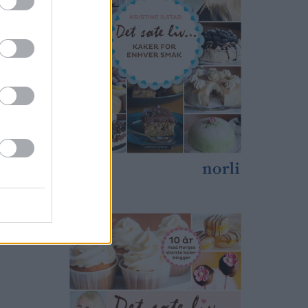
kaken
gen: