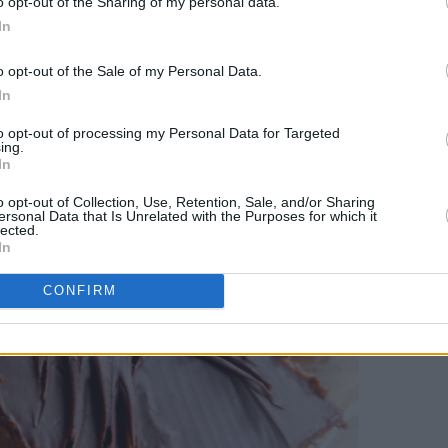
o opt-out of the Sharing of my personal data.
en min og jeg tok oss av de generøse kantene som oppstod da 
In
 smule kom til nytte.
Her er bildet av kaken jeg lagde den gan
o opt-out of the Sale of my Personal Data.
In
to opt-out of processing my Personal Data for Targeted
ing.
In
o opt-out of Collection, Use, Retention, Sale, and/or Sharing
ersonal Data that Is Unrelated with the Purposes for which it
lected.
In
CONFIRM