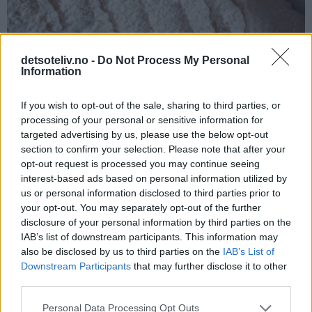
detsoteliv.no -
Do Not Process My Personal
Information
If you wish to opt-out of the sale, sharing to third parties, or
processing of your personal or sensitive information for
Stek kaken midt i ovnen ved 175°C i 20 minutter. Avkjøl kaken
targeted advertising by us, please use the below opt-out
section to confirm your selection. Please note that after your
i langpannen til den er helt kald. Dra så kaken forsiktig over
opt-out request is processed you may continue seeing
på en rist (eller la kaken bli i langpannen hvis du har plass til
interest-based ads based on personal information utilized by
å sette hele pannen i kjøleskapet eller har kjølerom).
us or personal information disclosed to third parties prior to
your opt-out. You may separately opt-out of the further
disclosure of your personal information by third parties on the
IAB’s list of downstream participants. This information may
also be disclosed by us to third parties on the
IAB’s List of
Downstream Participants
that may further disclose it to other
third parties.
Personal Data Processing Opt Outs