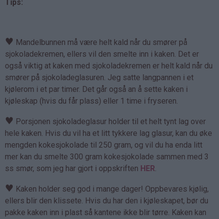
Tips:
♥
Mandelbunnen må være helt kald når du smører på
sjokoladekremen, ellers vil den smelte inn i kaken. Det er
også viktig at kaken med sjokoladekremen er helt kald når du
smører på sjokoladeglasuren. Jeg satte langpannen i et
kjølerom i et par timer. Det går også an å sette kaken i
kjøleskap (hvis du får plass) eller 1 time i fryseren.
♥
Porsjonen sjokoladeglasur holder til et helt tynt lag over
hele kaken. Hvis du vil ha et litt tykkere lag glasur, kan du øke
mengden kokesjokolade til 250 gram, og vil du ha enda litt
mer kan du smelte 300 gram kokesjokolade sammen med 3
ss smør, som jeg har gjort i oppskriften
HER
.
♥
Kaken holder seg god i mange dager! Oppbevares kjølig,
ellers blir den klissete. Hvis du har den i kjøleskapet, bør du
pakke kaken inn i plast så kantene ikke blir tørre. Kaken kan