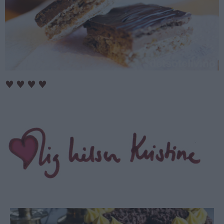
♥
♥
♥
♥