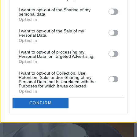
I want to opt-out of the Sharing of my
personal data.
Opted In
I want to opt-out of the Sale of my
Personal Data.
Opted In
I want to opt-out of processing my
Personal Data for Targeted Advertising.
Opted In
Til sjokoladekremen piskes mykt smør sammen med melis.
I want to opt-out of Collection, Use,
Retention, Sale, and/or Sharing of my
Pisk inn eggeplommene til en luftig smørkrem. Pisk til slutt
Personal Data that Is Unrelated with the
Purposes for which it was collected.
inn kakao og vaniljesukkeret.
Opted In
CONFIRM