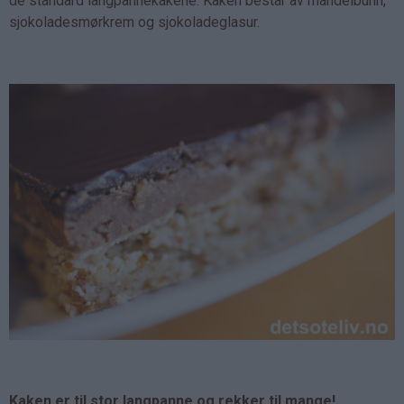
de standard langpannekakene. Kaken består av mandelbunn,
sjokoladesmørkrem og sjokoladeglasur.
Kaken er til stor langpanne og rekker til mange!