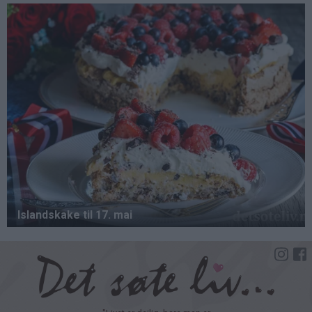
Hopp
til
hovedinnhold