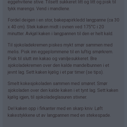
eggehvitene stive. Tilsett sukkeret litt og litt og pisk til
tykk marengs. Vend i mandlene.
Fordel deigen i en stor, bakepapirkledd langpanne (ca 30
x 40 cm). Stek kaken midt i ovnen ved 175°C i 20
minutter. Avkjøl kaken i langpannen til den er helt kald.
Til sjokoladekremen piskes mykt smør sammen med
melis. Pisk inn eggeplommene til en luftig smørkrem.
Pisk til slutt inn kakao og vaniljesukkeret. Bre
sjokoladekremen over den kalde mandelbunnen i et
jevnt lag. Sett kaken kjølig i et par timer (se tips).
Smelt kokesjokoladen sammen med smøret. Smør
sjokoladen over den kalde kaken i et tynt lag. Sett kaken
kjølig igjen, til sjokoladeglasuren stivner.
Del kaken opp i firkanter med en skarp kniv. Løft
kakestykkene ut av langpannen med en stekespade.