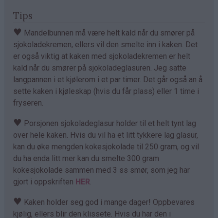
Tips
♥
Mandelbunnen må være helt kald når du smører på
sjokoladekremen, ellers vil den smelte inn i kaken. Det
er også viktig at kaken med sjokoladekremen er helt
kald når du smører på sjokoladeglasuren. Jeg satte
langpannen i et kjølerom i et par timer. Det går også an å
sette kaken i kjøleskap (hvis du får plass) eller 1 time i
fryseren.
♥
Porsjonen sjokoladeglasur holder til et helt tynt lag
over hele kaken. Hvis du vil ha et litt tykkere lag glasur,
kan du øke mengden kokesjokolade til 250 gram, og vil
du ha enda litt mer kan du smelte 300 gram
kokesjokolade sammen med 3 ss smør, som jeg har
gjort i oppskriften
HER
.
♥
Kaken holder seg god i mange dager! Oppbevares
kjølig, ellers blir den klissete. Hvis du har den i