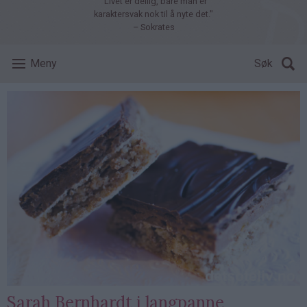
"Livet er deilig, bare man er
karaktersvak nok til å nyte det."
– Sokrates
Meny
Søk
Sarah Bernhardt i langpanne