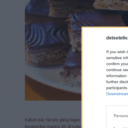
detsoteliv
If you wish 
sensitive in
confirm you
continue se
information 
further disc
participants
Downstream 
Persona
Kaken ble første gang laget til min manns 40-årsfeiri
beskjedne manns 40-årsdag
). Det er en egen ti