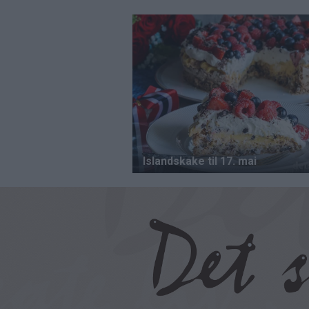
Hopp
til
hovedinnhold