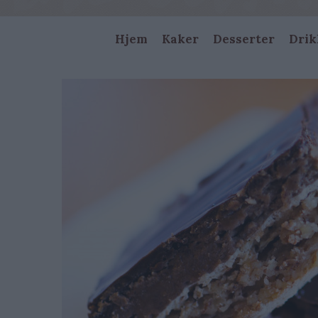
Main
Hjem
Kaker
Desserter
Drik
navigation