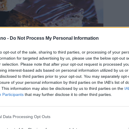
.no -
Do Not Process My Personal Information
to opt-out of the sale, sharing to third parties, or processing of your per
formation for targeted advertising by us, please use the below opt-out s
r selection. Please note that after your opt-out request is processed y
eing interest-based ads based on personal information utilized by us or
disclosed to third parties prior to your opt-out. You may separately opt-
losure of your personal information by third parties on the IAB’s list of
. This information may also be disclosed by us to third parties on the
IA
Participants
that may further disclose it to other third parties.
l Data Processing Opt Outs
ng (eller for å være mer presis: den fjerde av totalt fem feiringe
lfredsstillelse å se en forsamling godt voksne mannfolk hive i se