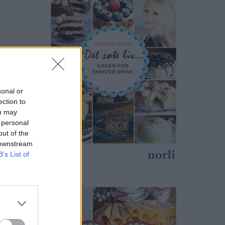
sonal or
ection to
ou may
 personal
out of the
 downstream
B’s List of
r av min
g kaker,