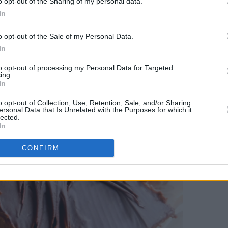
o opt-out of the Sharing of my personal data.
en min og jeg tok oss av de generøse kantene som oppstod da 
In
 smule kom til nytte.
Her er bildet av kaken jeg lagde den gan
o opt-out of the Sale of my Personal Data.
In
to opt-out of processing my Personal Data for Targeted
ing.
In
o opt-out of Collection, Use, Retention, Sale, and/or Sharing
ersonal Data that Is Unrelated with the Purposes for which it
lected.
In
CONFIRM