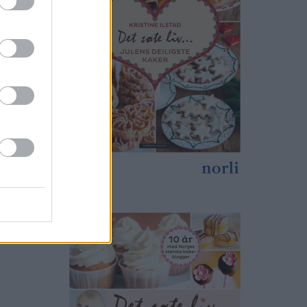
kaken
gen: