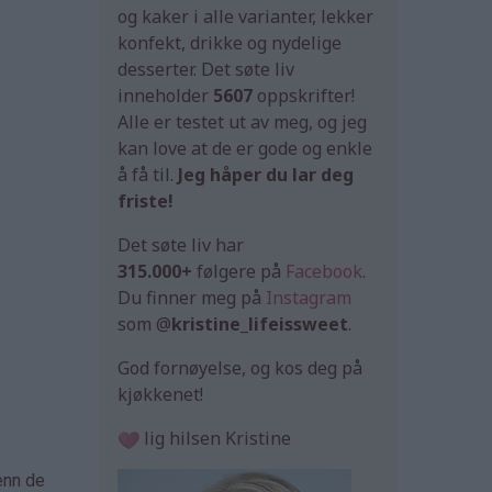
og kaker i alle varianter, lekker
konfekt, drikke og nydelige
desserter. Det søte liv
inneholder
5607
oppskrifter!
Alle er testet ut av meg, og jeg
kan love at de er gode og enkle
å få til.
Jeg håper du lar deg
friste!
Det søte liv har
315.000+
følgere på
Facebook
.
Du finner meg på
Instagram
som @
kristine_lifeissweet
.
God fornøyelse, og kos deg på
kjøkkenet!
lig hilsen Kristine
enn de