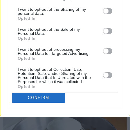
I want to opt-out of the Sharing of my
personal data.
Opted In
I want to opt-out of the Sale of my
Personal Data.
Opted In
I want to opt-out of processing my
Personal Data for Targeted Advertising.
Opted In
Til sjokoladekremen piskes mykt smør sammen med melis.
I want to opt-out of Collection, Use,
Retention, Sale, and/or Sharing of my
Pisk inn eggeplommene til en luftig smørkrem. Pisk til slutt
Personal Data that Is Unrelated with the
Purposes for which it was collected.
inn kakao og vaniljesukkeret.
Opted In
CONFIRM