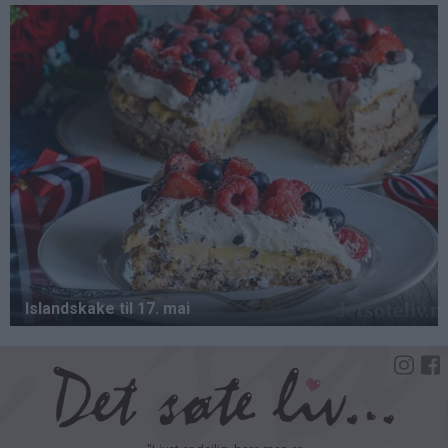
Hopp
til
hovedinnhold