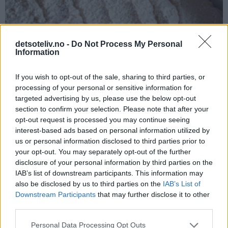
detsoteliv.no -
Do Not Process My Personal
Information
If you wish to opt-out of the sale, sharing to third parties, or
processing of your personal or sensitive information for
Stek kaken midt i ovnen ved 175°C i 20 minutter. Avkjøl kaken
targeted advertising by us, please use the below opt-out
section to confirm your selection. Please note that after your
i langpannen til den er helt kald. Dra så kaken forsiktig over
opt-out request is processed you may continue seeing
på en rist (eller la kaken bli i langpannen hvis du har plass til
interest-based ads based on personal information utilized by
å sette hele pannen i kjøleskapet eller har kjølerom).
us or personal information disclosed to third parties prior to
your opt-out. You may separately opt-out of the further
disclosure of your personal information by third parties on the
IAB’s list of downstream participants. This information may
also be disclosed by us to third parties on the
IAB’s List of
Downstream Participants
that may further disclose it to other
third parties.
Personal Data Processing Opt Outs