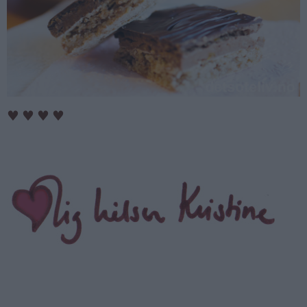
♥
♥
♥
♥