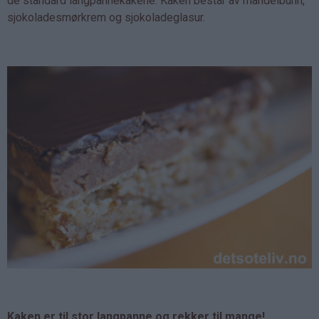
de standard langpannekakene. Kaken består av mandelbunn,
sjokoladesmørkrem og sjokoladeglasur.
Kaken er til stor langpanne og rekker til mange!