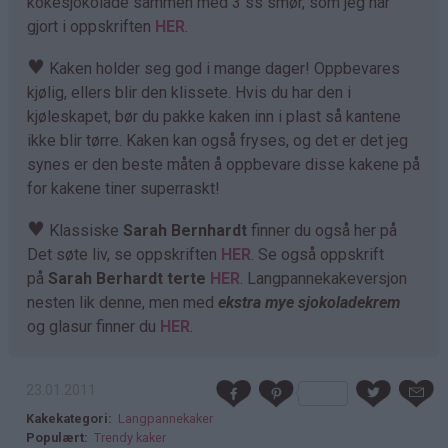
kokesjokolade sammen med 3 ss smør, som jeg har
gjort i oppskriften
HER
.
♥
Kaken holder seg god i mange dager! Oppbevares
kjølig, ellers blir den klissete. Hvis du har den i
kjøleskapet, bør du pakke kaken inn i plast så kantene
ikke blir tørre. Kaken kan også fryses, og det er det jeg
synes er den beste måten å oppbevare disse kakene på
for kakene tiner superraskt!
♥
Klassiske
Sarah Bernhardt
finner du også her på
Det søte liv, se oppskriften
HER
. Se også oppskrift
på
Sarah Berhardt terte
HER
. Langpannekakeversjon
nesten lik denne, men med
ekstra mye sjokoladekrem
og glasur finner du
HER
.
23.01.2011
Kakekategori
Langpannekaker
Populært
Trendy kaker