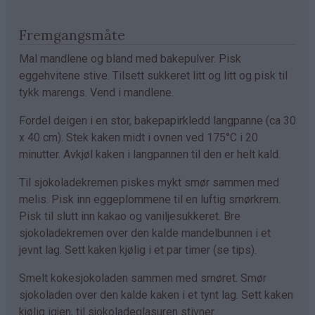
Fremgangsmåte
Mal mandlene og bland med bakepulver. Pisk
eggehvitene stive. Tilsett sukkeret litt og litt og pisk til
tykk marengs. Vend i mandlene.
Fordel deigen i en stor, bakepapirkledd langpanne (ca 30
x 40 cm). Stek kaken midt i ovnen ved 175°C i 20
minutter. Avkjøl kaken i langpannen til den er helt kald.
Til sjokoladekremen piskes mykt smør sammen med
melis. Pisk inn eggeplommene til en luftig smørkrem.
Pisk til slutt inn kakao og vaniljesukkeret. Bre
sjokoladekremen over den kalde mandelbunnen i et
jevnt lag. Sett kaken kjølig i et par timer (se tips).
Smelt kokesjokoladen sammen med smøret. Smør
sjokoladen over den kalde kaken i et tynt lag. Sett kaken
kjølig igjen, til sjokoladeglasuren stivner.