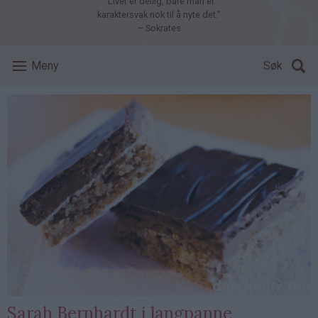
"Livet er deilig, bare man er
karaktersvak nok til å nyte det."
– Sokrates
Meny
Søk
Sarah Bernhardt i langpanne