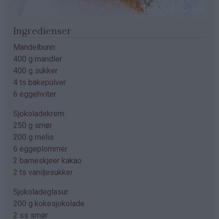
Ingredienser
Mandelbunn:
400 g mandler
400 g sukker
4 ts bakepulver
6 eggehviter
Sjokoladekrem:
250 g smør
200 g melis
6 eggeplommer
2 barneskjeer kakao
2 ts vaniljesukker
Sjokoladeglasur:
200 g kokesjokolade
2 ss smør