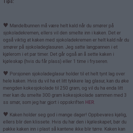
Tips:
♥
Mandelbunnen må være helt kald når du smører på
sjokoladekremen, ellers vil den smelte inn i kaken. Det er
også viktig at kaken med sjokoladekremen er helt kald når du
smører på sjokoladeglasuren. Jeg satte langpannen i et
kjølerom i et par timer. Det går også an å sette kaken i
kjøleskap (hvis du får plass) eller 1 time i fryseren.
♥
Porsjonen sjokoladeglasur holder til et helt tynt lag over
hele kaken. Hvis du vil ha et litt tykkere lag glasur, kan du øke
mengden kokesjokolade til 250 gram, og vil du ha enda litt
mer kan du smelte 300 gram kokesjokolade sammen med 3
ss smør, som jeg har gjort i oppskriften
HER
.
♥
Kaken holder seg god i mange dager! Oppbevares kjølig,
ellers blir den klissete. Hvis du har den i kjøleskapet, bør du
pakke kaken inn i plast så kantene ikke blir tørre. Kaken kan